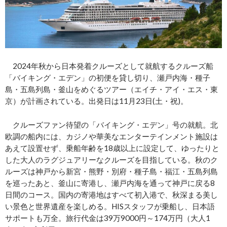
2024年秋から日本発着クルーズとして就航するクルーズ船
「バイキング・エデン」の初便を貸し切り、瀬戸内海・種子
島・五島列島・釜山をめぐるツアー（エイチ・アイ・エス・東
京）が計画されている。出発日は11月23日(土・祝)。
クルーズファン待望の「バイキング・エデン」号の就航。北
欧調の船内には、カジノや華美なエンターテインメント施設は
あえて設置せず、乗船年齢を18歳以上に設定して、ゆったりと
した大人のラグジュアリーなクルーズを目指している。秋のク
ルーズは神戸から新宮・熊野・別府・種子島・福江・五島列島
を巡ったあと、釜山に寄港し、瀬戸内海を通って神戸に戻る8
日間のコース。国内の寄港地はすべて初入港で、秋深まる美し
い景色と世界遺産を楽しめる。HISスタッフが乗船し、日本語
サポートも万全。旅行代金は39万9000円～174万円（大人1