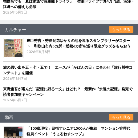
物価高でも「夏は家族で長距離ドライブ」 宿泊ドライブ予算4万円超、渋滞・
猛暑への備えも必須
2026年8月3日
カルチャー
もっと見る
豊臣秀吉・秀長兄弟ゆかりの地を巡るスタンプラリーがスター
ト 和歌山市内5カ所・近畿6カ所を巡り限定グッズをもらおう
2026年8月8日
旅の思い出を五・七・五で！ エースが「かばんの日」に合わせ「旅行川柳コ
ンテスト」を開催
2026年8月7日
東野圭吾が選んだ「記憶に残る一文」はどれ？ 最新作『永遠の記憶』発売で
読者参加型キャンペーン
2026年8月7日
動画
もっと見る
「100歳現役」目指すシニア1500人が集結 マンション管理代
務員イベント「うぇるねすシップ」