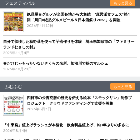
フェスティバル
もっと見る
絶品屋台グルメが全国各地から大集結 “庶民派食フェス”第4
回「川口×絶品グルメビール＆日本酒祭り2026」を開催
2026年4月15日
自分で収穫した秋野菜を使って芋煮作りを体験 埼玉県加須市の「ファミリー
ランドむさしの村」
2025年11月4日
春だけじゃもったいないさくらの名所、加治川で秋のマルシェ
2025年10月23日
ふむふむ
もっと見る
四日市の公害克服の歴史を伝える絵本『スモックリン』制作プ
ロジェクト クラウドファンディングで支援を募集
2026年8月5日
「中東発」値上げラッシュが本格化 飲食料品値上げ、約3年ぶりの多さに
2026年8月4日