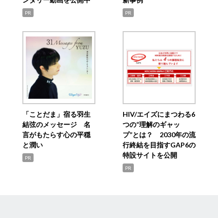
PR
PR
「ことだま」宿る羽生
HIV/エイズにまつわる6
結弦のメッセージ 名
つの“理解のギャッ
言がもたらす心の平穏
プ”とは？ 2030年の流
と潤い
行終結を目指すGAP6の
特設サイトを公開
PR
PR