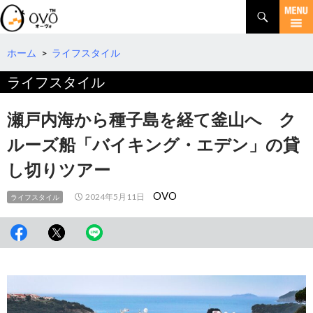
検
索
コ
ン
テ
ホーム
>
ライフスタイル
ン
ライフスタイル
ツ
へ
移
瀬戸内海から種子島を経て釜山へ ク
動
ルーズ船「バイキング・エデン」の貸
し切りツアー
OVO
2024年5月11日
ライフスタイル