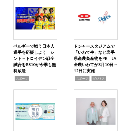
ベルギーで戦う日本人
ドジャースタジアムで
選手を応援しよう シ
「いわて牛」など岩手
ント＝トロイデン戦全
県産農畜産物をPR JA
試合をBS10が今季も無
全農いわてが8月10日～
料放送
12日に実施
,
,
,
スポーツ
スポーツ
ビジネス