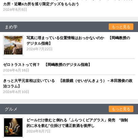
カ所・近畿6カ所を巡り限定グッズをもらおう
2026年8月8日
まめ学
もっと見る
写真に埋まっている位置情報はおっかないのか 【岡嶋教授の
デジタル指南】
2026年7月22日
ゼロトラストって何？ 【岡嶋教授のデジタル指南】
2026年6月18日
きっと大平元首相は泣いている 【政眼鏡（せいがんきょう）－本田雅俊の政
治コラム】
2026年6月10日
グルメ
もっと見る
ビールだけ飲むと倒れる「ふらつくビアグラス」発売 “強制
的に水を飲む”仕掛けで適正飲酒を後押し
2026年8月7日