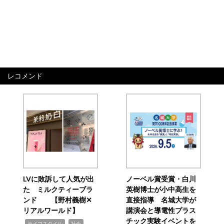
レコメンド
LVに敗訴して人気が出
ノーベル賞受賞・白川
た ミルクティーブラ
英樹博士が小中高生を
ンド 【野村義樹✕
直接指導 名城大学が
リアルワールド】
講演会と導電性プラス
チック実験イベントを
,
,
ライフスタイル
社会