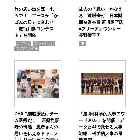
旅の思い出を五・七・
故人の「想い」かなえ
五で！ エースが「か
る 遺贈寄付 日本財
ばんの日」に合わせ
団名誉会長 笹川陽平氏
「旅行川柳コンテス
×フリーアナウンサー
ト」を開催
長野智子氏
,
,
,
おでかけ
ファッション
PR
ライフスタイル
CAR T細胞療法はチー
「第4回科学的人事アワ
ム医療だ！ 医療従事
ード2025」を開催 デ
者の情熱、患者さんの
ータとAIで変わる人事
思いを伝えるドキュメ
戦略 科学的人事の最
ンタリー動画を公開中
新事例