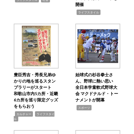
開催
,
ライフスタイル
豊臣秀吉・秀長兄弟ゆ
始球式の杉谷拳士さ
かりの地を巡るスタン
ん、野球に熱い思い
プラリーがスタート
全日本学童軟式野球大
和歌山市内5カ所・近畿
会 マクドナルド・トー
6カ所を巡り限定グッズ
ナメントが開幕
をもらおう
,
スポーツ
,
,
カルチャー
ライフスタイ
ル