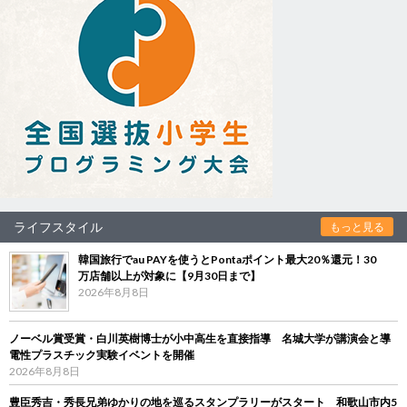
ライフスタイル
もっと見る
韓国旅行でau PAYを使うとPontaポイント最大20％還元！30
万店舗以上が対象に【9月30日まで】
2026年8月8日
ノーベル賞受賞・白川英樹博士が小中高生を直接指導 名城大学が講演会と導
電性プラスチック実験イベントを開催
2026年8月8日
豊臣秀吉・秀長兄弟ゆかりの地を巡るスタンプラリーがスタート 和歌山市内5