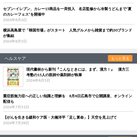
セブン‐イレブン、カレー15商品を一斉投入 名店監修から冷製うどんまで“夏
のカレーフェス”を開催中
2026年8月6日
横浜高島屋で「韓国市場」がスタート 人気グルメから雑貨まで約30ブランド
が集結
2026年8月5日
ヘルスケア
もっと見る
現代書林から新刊『こんなときには、まず、漢方！』 漢方三
考塾の15人の医師や薬剤師が執筆
2026年8月5日
重症筋無力症への正しい知識と理解を 8月8日広島市で公開講座、オンライン
配信も
2026年7月31日
【がんを生きる緩和ケア医・大橋洋平「足し算命」】天空を見上げて
2026年7月28日