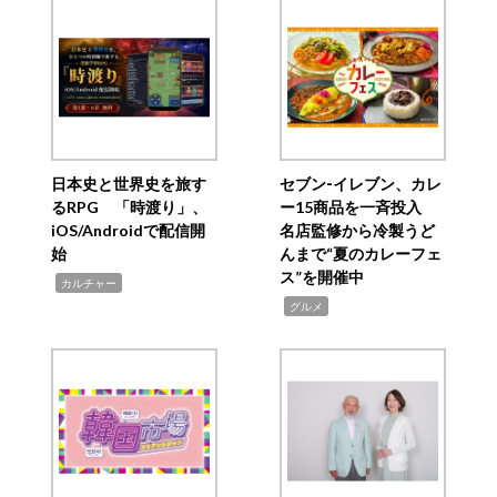
日本史と世界史を旅す
セブン‐イレブン、カレ
るRPG 「時渡り」、
ー15商品を一斉投入
iOS/Androidで配信開
名店監修から冷製うど
始
んまで“夏のカレーフェ
ス”を開催中
,
カルチャー
,
グルメ