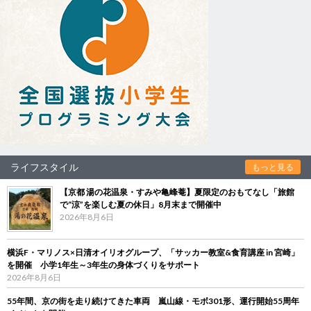
ライフスタイル
もっと見る
【京都 湯の花温泉・すみや亀峰菴】夏限定のおもてなし「旅館
で“涼”を楽しむ夏の休日」8月末まで開催中
2026年8月6日
横浜F・マリノス×日清オイリオグループ、「サッカー教室&食育講座 in 宮崎」
を開催 小学1年生～3年生の身体づくりをサポート
2026年8月6日
55年間、京の街を走り続けてきた車両 嵐山線・モボ301形、運行開始55周年