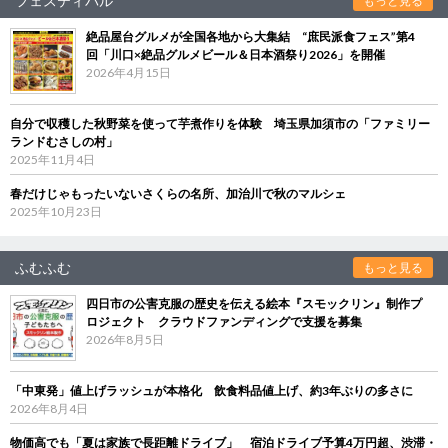
フェスティバル
もっと見る
絶品屋台グルメが全国各地から大集結 “庶民派食フェス”第4
回「川口×絶品グルメビール＆日本酒祭り2026」を開催
2026年4月15日
自分で収穫した秋野菜を使って芋煮作りを体験 埼玉県加須市の「ファミリー
ランドむさしの村」
2025年11月4日
春だけじゃもったいないさくらの名所、加治川で秋のマルシェ
2025年10月23日
ふむふむ
もっと見る
四日市の公害克服の歴史を伝える絵本『スモックリン』制作プ
ロジェクト クラウドファンディングで支援を募集
2026年8月5日
「中東発」値上げラッシュが本格化 飲食料品値上げ、約3年ぶりの多さに
2026年8月4日
物価高でも「夏は家族で長距離ドライブ」 宿泊ドライブ予算4万円超、渋滞・