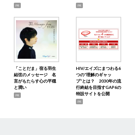
PR
PR
「ことだま」宿る羽生
HIV/エイズにまつわる6
結弦のメッセージ 名
つの“理解のギャッ
言がもたらす心の平穏
プ”とは？ 2030年の流
と潤い
行終結を目指すGAP6の
特設サイトを公開
PR
PR