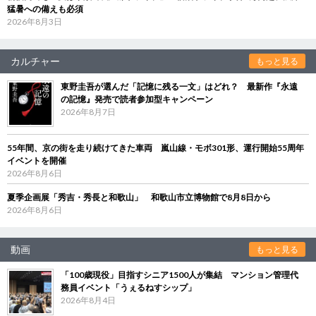
猛暑への備えも必須
2026年8月3日
カルチャー
もっと見る
東野圭吾が選んだ「記憶に残る一文」はどれ？ 最新作『永遠
の記憶』発売で読者参加型キャンペーン
2026年8月7日
55年間、京の街を走り続けてきた車両 嵐山線・モボ301形、運行開始55周年
イベントを開催
2026年8月6日
夏季企画展「秀吉・秀長と和歌山」 和歌山市立博物館で8月8日から
2026年8月6日
動画
もっと見る
「100歳現役」目指すシニア1500人が集結 マンション管理代
務員イベント「うぇるねすシップ」
2026年8月4日