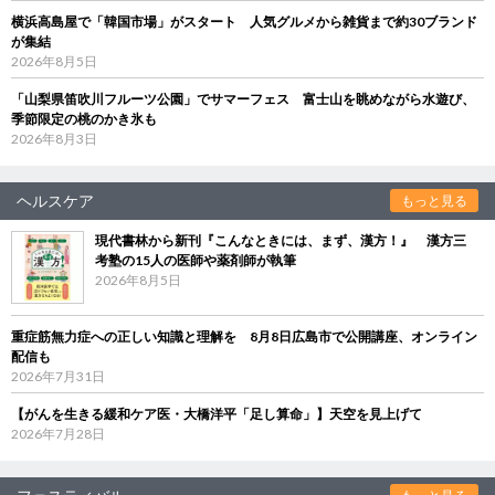
横浜高島屋で「韓国市場」がスタート 人気グルメから雑貨まで約30ブランド
が集結
2026年8月5日
「山梨県笛吹川フルーツ公園」でサマーフェス 富士山を眺めながら水遊び、
季節限定の桃のかき氷も
2026年8月3日
ヘルスケア
もっと見る
現代書林から新刊『こんなときには、まず、漢方！』 漢方三
考塾の15人の医師や薬剤師が執筆
2026年8月5日
重症筋無力症への正しい知識と理解を 8月8日広島市で公開講座、オンライン
配信も
2026年7月31日
【がんを生きる緩和ケア医・大橋洋平「足し算命」】天空を見上げて
2026年7月28日