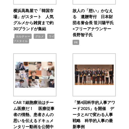
横浜高島屋で「韓国市
故人の「想い」かなえ
場」がスタート 人気
る 遺贈寄付 日本財
グルメから雑貨まで約
団名誉会長 笹川陽平氏
30ブランドが集結
×フリーアナウンサー
長野智子氏
,
,
,
カルチャー
グルメ
ライ
フスタイル
PR
CAR T細胞療法はチー
「第4回科学的人事アワ
ム医療だ！ 医療従事
ード2025」を開催 デ
者の情熱、患者さんの
ータとAIで変わる人事
思いを伝えるドキュメ
戦略 科学的人事の最
ンタリー動画を公開中
新事例