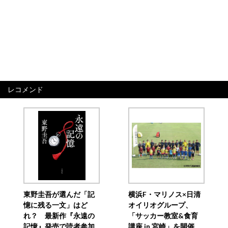
レコメンド
東野圭吾が選んだ「記
横浜F・マリノス×日清
憶に残る一文」はど
オイリオグループ、
れ？ 最新作『永遠の
「サッカー教室&食育
記憶』発売で読者参加
講座 in 宮崎」を開催