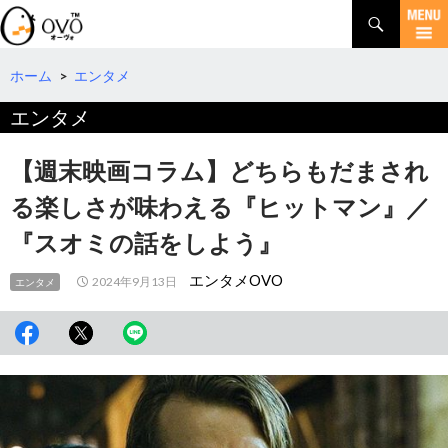
検
索
コ
ン
テ
ホーム
>
エンタメ
ン
エンタメ
ツ
へ
移
【週末映画コラム】どちらもだまされ
動
る楽しさが味わえる『ヒットマン』／
『スオミの話をしよう』
エンタメOVO
2024年9月13日
エンタメ