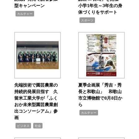
型キャンペーン
小学1年生～3年生の身
体づくりをサポート
,
カルチャー
,
スポーツ
先端技術で園芸農業の
夏季企画展「秀吉・秀
持続的発展目指す 久
長と和歌山」 和歌山
留米工業大学が「ふく
市立博物館で8月8日か
おか未来型園芸農業創
ら
出コンソーシアム」参
,
カルチャー
画
,
,
ビジネス
社会