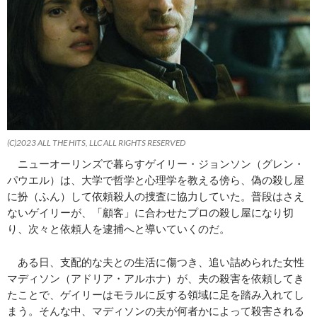
(C)2023 ALL THE HITS, LLC ALL RIGHTS RESERVED
ニューオーリンズで暮らすゲイリー・ジョンソン（グレン・
パウエル）は、大学で哲学と心理学を教える傍ら、偽の殺し屋
に扮（ふん）して依頼殺人の捜査に協力していた。普段はさえ
ないゲイリーが、「顧客」に合わせたプロの殺し屋になり切
り、次々と依頼人を逮捕へと導いていくのだ。
ある日、支配的な夫との生活に傷つき、追い詰められた女性
マディソン（アドリア・アルホナ）が、夫の殺害を依頼してき
たことで、ゲイリーはモラルに反する領域に足を踏み入れてし
まう。そんな中、マディソンの夫が何者かによって殺害される