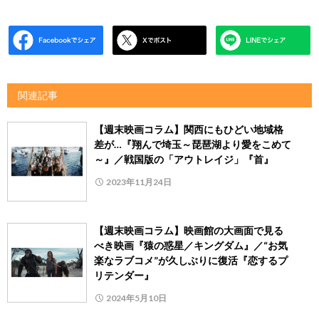
関連記事
【週末映画コラム】関西にもひどい地域格
差が…『翔んで埼玉～琵琶湖より愛をこめて
～』／戦国版の「アウトレイジ」『首』
2023年11月24日
【週末映画コラム】映画館の大画面で見る
べき映画『猿の惑星／キングダム』／“お気
楽なラブコメ”が久しぶりに復活『恋するプ
リテンダー』
2024年5月10日