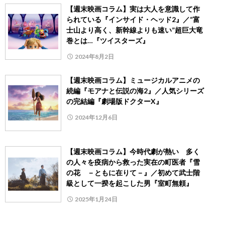
【週末映画コラム】実は大人を意識して作
られている『インサイド・ヘッド2』／“富
士山より高く、新幹線よりも速い”超巨大竜
巻とは…『ツイスターズ』
2024年8月2日
【週末映画コラム】ミュージカルアニメの
続編『モアナと伝説の海2』／人気シリーズ
の完結編『劇場版ドクターX』
2024年12月6日
【週末映画コラム】今時代劇が熱い 多く
の人々を疫病から救った実在の町医者『雪
の花 －ともに在りて－』／初めて武士階
級として一揆を起こした男『室町無頼』
2025年1月24日