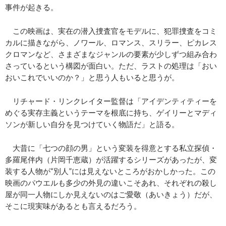
事件が起きる。
この映画は、実在の潜入捜査官をモデルに、犯罪捜査をコミ
カルに描きながら、ノワール、ロマンス、スリラー、ピカレス
クロマンなど、さまざまなジャンルの要素が少しずつ組み合わ
さっているという構図が面白い。ただ、ラストの処理は「おい
おいこれでいいのか？」と思う人もいると思うが。
リチャード・リンクレイター監督は「アイデンティティーを
めぐる実存主義というテーマを根底に持ち、ゲイリーとマディ
ソンが新しい自分を見つけていく物語だ」と語る。
大昔に「七つの顔の男」という変装を得意とする私立探偵・
多羅尾伴内（片岡千恵蔵）が活躍するシリーズがあったが、変
装する人物が“別人”には見えないところがおかしかった。この
映画のパウエルも多少の外見の違いこそあれ、それぞれの殺し
屋が同一人物にしか見えないのはご愛敬（あいきょう）だが、
そこに現実味があるとも言えるだろう。