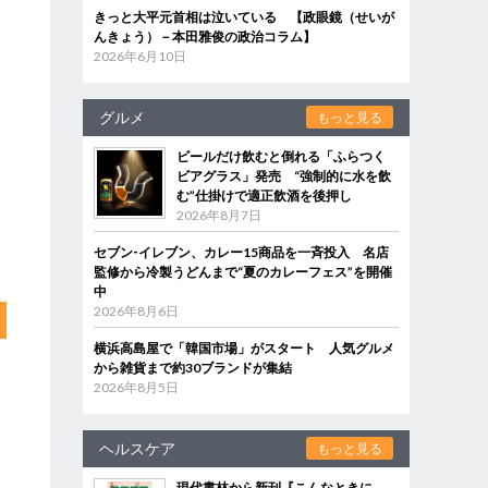
きっと大平元首相は泣いている 【政眼鏡（せいが
んきょう）－本田雅俊の政治コラム】
2026年6月10日
グルメ
もっと見る
ビールだけ飲むと倒れる「ふらつく
ビアグラス」発売 “強制的に水を飲
む”仕掛けで適正飲酒を後押し
2026年8月7日
セブン‐イレブン、カレー15商品を一斉投入 名店
監修から冷製うどんまで“夏のカレーフェス”を開催
中
2026年8月6日
横浜高島屋で「韓国市場」がスタート 人気グルメ
から雑貨まで約30ブランドが集結
2026年8月5日
ヘルスケア
もっと見る
現代書林から新刊『こんなときに