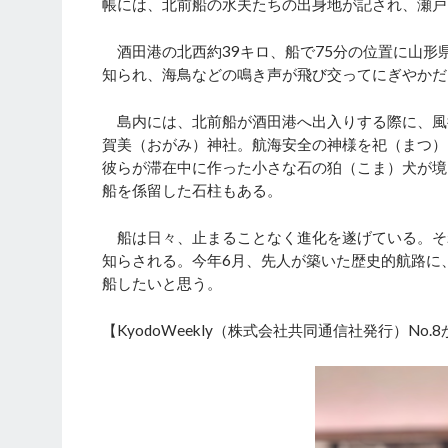
帳には、北前船の水夫たちの出身地が記され、瀬戸
酒田港の北西約39キロ、船で75分の位置に山形
知られ、海鳥などの鳴き声が飛び交ってにぎやかだ
島内には、北前船が酒田港へ出入りする際に、風
賀美（おがみ）神社。航海安全の神様を祀（まつ）
彼らが滞在中に作った小さな石の狛（こま）犬が境
船を係留した石柱もある。
船は日々、止まることなく進化を遂げている。そ
知らされる。今年6月、先人が築いた歴史的航路に
船したいと思う。
【KyodoWeekly（株式会社共同通信社発行）No.