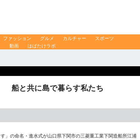
ファッション
グルメ
カルチャー
スポーツ
ス
動画
はばたけラボ
」 船と共に島で暮らす私たち
なす」の命名・進水式が山口県下関市の三菱重工業下関造船所江浦