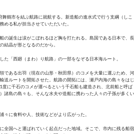
府舞鶴市を結ぶ航路に就航する。新造船の進水式で行う支綱（しこ
務める私が担当させていただいた。
船の誕生は涙がこぼれるほど胸を打たれる。島国である日本で、
の結晶が形となるのだから。
した「西廻（まわ）り航路」の一部をなぞる日本海ルート。
領である出羽（現在の山形・秋田県）のコメを大量に運ぶため、
輸送ルートを開拓させた。航路の開拓には、瀬戸内海の島々をは
1度に千石のコメが運べるという千石船も建造され、北前船と呼ば
）諸島の島々も、そんな水夫や造船に携わった人々の子孫が多く
浦々に食料や人、技術などがより広がった。
に全国へと運ばれていく起点だった地域。そこで、市内に残る船