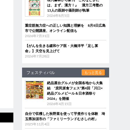
は、まず、漢方！』 漢方三考塾の
15人の医師や薬剤師が執筆
2026年8月5日
重症筋無力症への正しい知識と理解を 8月8日広島
市で公開講座、オンライン配信も
2026年7月31日
【がんを生きる緩和ケア医・大橋洋平「足し算
命」】天空を見上げて
2026年7月28日
フェスティバル
もっと見る
絶品屋台グルメが全国各地から大集
結 “庶民派食フェス”第4回「川口×
絶品グルメビール＆日本酒祭り
2026」を開催
2026年4月15日
自分で収穫した秋野菜を使って芋煮作りを体験 埼
玉県加須市の「ファミリーランドむさしの村」
2025年11月4日