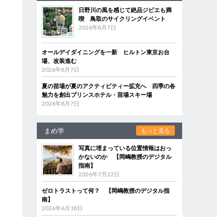
日野川の風を感じて絶品ジビエも満
喫 鳥取のサイクリングイベント
2026年8月7日
オールデイダイニングを一新 ヒルトン東京お台
場、改装進む
2026年8月7日
夏の苗場が夏のアクティビティー拡充へ 四季の各
魅力を創出プリンスホテル・苗場スキー場
2026年8月7日
まめ学
もっと見る
写真に埋まっている位置情報はおっ
かないのか 【岡嶋教授のデジタル
指南】
2026年7月22日
ゼロトラストって何？ 【岡嶋教授のデジタル指
南】
、
2026年6月18日