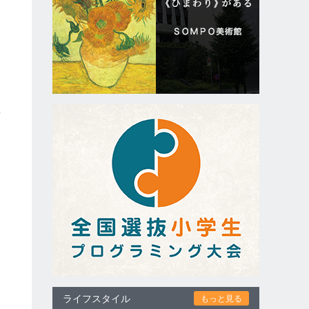
遠
、
前
い
ライフスタイル
もっと見る