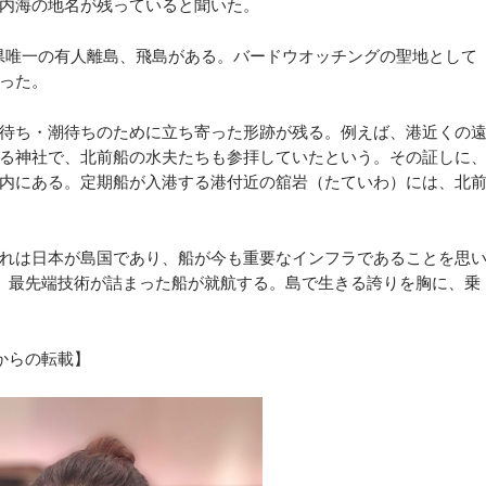
内海の地名が残っていると聞いた。
県唯一の有人離島、飛島がある。バードウオッチングの聖地として
った。
待ち・潮待ちのために立ち寄った形跡が残る。例えば、港近くの
る神社で、北前船の水夫たちも参拝していたという。その証しに
内にある。定期船が入港する港付近の舘岩（たていわ）には、北
れは日本が島国であり、船が今も重要なインフラであることを思
、最先端技術が詰まった船が就航する。島で生きる誇りを胸に、乗
8からの転載】