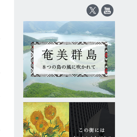
長
河
じ
い
宿