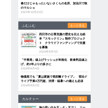
春だけじゃもったいないさくらの名所、加治川で秋
のマルシェ
2025年10月23日
ふむふむ
もっと見る
四日市の公害克服の歴史を伝える絵
本『スモックリン』制作プロジェク
ト クラウドファンディングで支援
を募集
2026年8月5日
「中東発」値上げラッシュが本格化 飲食料品値上
げ、約3年ぶりの多さに
2026年8月4日
物価高でも「夏は家族で長距離ドライブ」 宿泊ド
ライブ予算4万円超、渋滞・猛暑への備えも必須
2026年8月3日
カルチャー
もっと見る
旅の思い出を五・七・五で！ エー