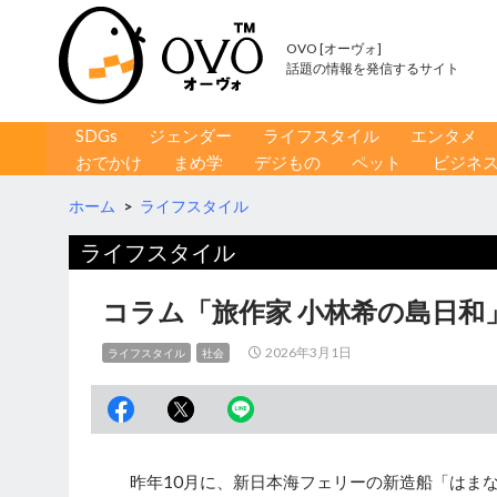
OVO [オーヴォ]
話題の情報を発信するサイト
コンテンツへ移動
検
SDGs
ジェンダー
ライフスタイル
エンタメ
索
おでかけ
まめ学
デジもの
ペット
ビジネ
ホーム
>
ライフスタイル
ライフスタイル
コラム「旅作家 小林希の島日和
2026年3月1日
ライフスタイル
社会
昨年10月に、新日本海フェリーの新造船「はま