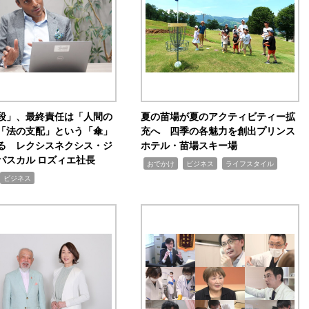
手段」、最終責任は「人間の
夏の苗場が夏のアクティビティー拡
「法の支配」という「傘」
充へ 四季の各魅力を創出プリンス
る レクシスネクシス・ジ
ホテル・苗場スキー場
パスカル ロズィエ社長
,
,
,
おでかけ
ビジネス
ライフスタイル
ビジネス