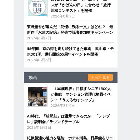
スが「かばんの日」に合わせ「旅行
川柳コンテスト」を開催
2026年8月7日
東野圭吾が選んだ「記憶に残る一文」はどれ？ 最
新作『永遠の記憶』発売で読者参加型キャンペーン
2026年8月7日
55年間、京の街を走り続けてきた車両 嵐山線・モ
ボ301形、運行開始55周年イベントを開催
2026年8月6日
動画
もっと見る
「100歳現役」目指すシニア1500人
が集結 マンション管理代務員イベ
ント「うぇるねすシップ」
2026年8月4日
AI時代、「暗黙知」は継承できるのか 「デジブ
レ」説明会／ラウンドテーブル
2026年8月3日
紀伊勝浦の魅力を堪能 ホテル浦島、日昇館をリニ