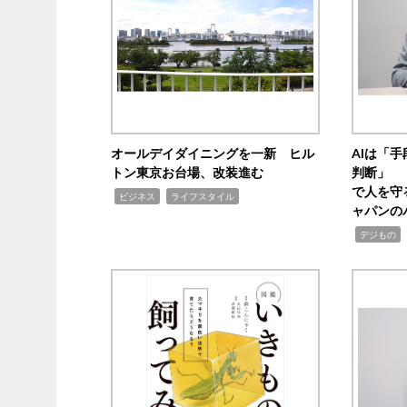
オールデイダイニングを一新 ヒル
AIは「
トン東京お台場、改装進む
判断」 
で人を守
,
,
ビジネス
ライフスタイル
ャパンの
,
,
デジもの