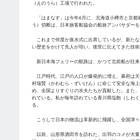
（えのうら）工場で行われた。
「はまなす」は今年6月に、北海道小樽市と京都
う）切断は、日本旅客船協会の船旅アンバサダーを
これまで何度か進水式に出席しているが、新たな
い歴史をかけて先人が培い、後世に伝えてきた技術
新日本海フェリーの航路は、かつて北前船が往来
江戸時代、江戸の人口が爆発的に増え、幕府は天
村瑞賢（かわむら・ずいけん）に命じて安全な海上
め、全国よりすぐりの水夫たちが貢献した。また、
れている。私が毎年訪れている香川県塩飽（しわく
る。
こうして日本の物流は革新的に飛躍し、全国津々
以前、山形県酒田市を訪れた。出羽のコメが大量