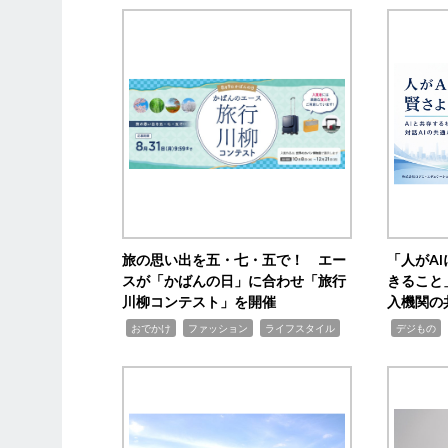
旅の思い出を五・七・五で！ エー
「人がA
スが「かばんの日」に合わせ「旅行
きること
川柳コンテスト」を開催
入機関の
,
,
,
,
,
おでかけ
ファッション
ライフスタイル
デジもの