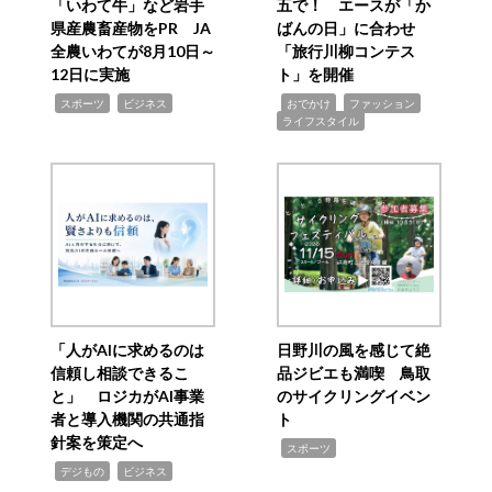
「いわて牛」など岩手
五で！ エースが「か
県産農畜産物をPR JA
ばんの日」に合わせ
全農いわてが8月10日～
「旅行川柳コンテス
12日に実施
ト」を開催
,
,
,
,
,
スポーツ
ビジネス
おでかけ
ファッション
ライフスタイル
「人がAIに求めるのは
日野川の風を感じて絶
信頼し相談できるこ
品ジビエも満喫 鳥取
と」 ロジカがAI事業
のサイクリングイベン
者と導入機関の共通指
ト
針案を策定へ
,
スポーツ
,
,
デジもの
ビジネス