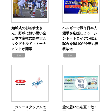
始球式の杉谷拳士さ
ベルギーで戦う日本人
ん、野球に熱い思い全
選手を応援しよう シ
日本学童軟式野球大会
ント＝トロイデン戦全
マクドナルド・トーナ
試合をBS10が今季も無
メントが開幕
料放送
,
,
スポーツ
スポーツ
ドジャースタジアムで
旅の思い出を五・七・