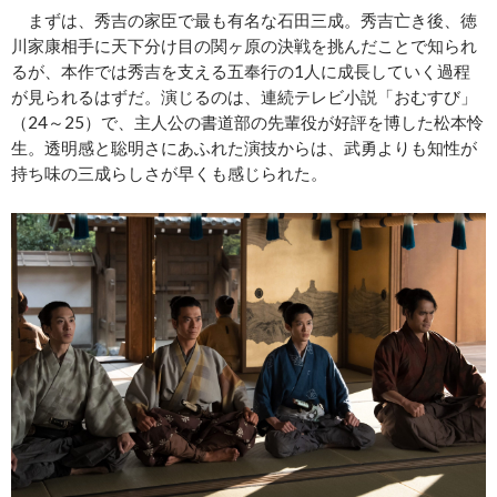
まずは、秀吉の家臣で最も有名な石田三成。秀吉亡き後、徳
川家康相手に天下分け目の関ヶ原の決戦を挑んだことで知られ
るが、本作では秀吉を支える五奉行の1人に成長していく過程
が見られるはずだ。演じるのは、連続テレビ小説「おむすび」
（24～25）で、主人公の書道部の先輩役が好評を博した松本怜
生。透明感と聡明さにあふれた演技からは、武勇よりも知性が
持ち味の三成らしさが早くも感じられた。