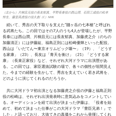
（左から）片桐且元役の長友郁真、平野長泰役の西山潤、石田三成役の松本
怜生、藤堂高虎役の佳久創（C）NHK
続いて、秀吉の天下取りを支えた“賤ヶ岳の七本槍”と呼ばれ
る武将たち。この回ではその7人のうち4人が登場したが、平野
長泰には西山潤、片桐且元には長友郁真、加藤虎之介（のちの
加藤清正）には伊藤紘、福島正則には松崎優輝といった配役。
西山は「いだてん〜東京オリムピック噺〜」（19）、「どうす
る家康」（23）、長友は「青天を衝け」（21）「どうする家
康」（長束正家役）など、それぞれ大河ドラマに出演歴があ
る。この回では、家臣選抜試験の場で、各々の個性が垣間見え
た。今までの経験を生かして、秀吉を支えていく若き武将を、
どのように演じてくれるのだろうか。
共に大河ドラマ初出演となる加藤虎之介役の伊藤と福島正則
役の松崎は、それぞれ出演発表時に意気込みをコメントしてい
る。オーディションを経て出演が決まった伊藤は、「役者を始
めて、初めて決まった仕事がこの大河ドラマ『豊臣兄弟！』で
した」と語っており、大抜てきの真価をこれから発揮してくれ