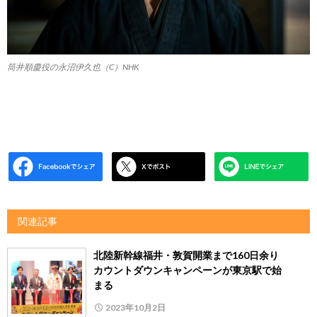
筒井順慶役の永沼伊久也（C）NHK
関連記事
北陸新幹線福井・敦賀開業まで160日余り
カウントダウンキャンペーンが東京駅で始
まる
2023年10月2日