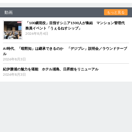
動画
もっと見る
「100歳現役」目指すシニア1500人が集結 マンション管理代
務員イベント「うぇるねすシップ」
2026年8月4日
AI時代、「暗黙知」は継承できるのか 「デジブレ」説明会／ラウンドテーブ
ル
2026年8月3日
紀伊勝浦の魅力を堪能 ホテル浦島、日昇館をリニューアル
2026年8月3日