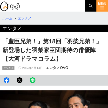
検
索
コ
ン
テ
ホーム
>
エンタメ
ン
エンタメ
ツ
へ
移
「豊臣兄弟！」第18回「羽柴兄弟！」
動
新登場した羽柴家臣団期待の俳優陣
【大河ドラマコラム】
エンタメOVO
2026年5月14日
エンタメ