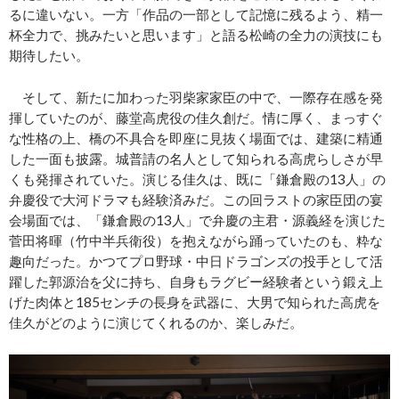
るに違いない。一方「作品の一部として記憶に残るよう、精一
杯全力で、挑みたいと思います」と語る松崎の全力の演技にも
期待したい。
そして、新たに加わった羽柴家家臣の中で、一際存在感を発
揮していたのが、藤堂高虎役の佳久創だ。情に厚く、まっすぐ
な性格の上、橋の不具合を即座に見抜く場面では、建築に精通
した一面も披露。城普請の名人として知られる高虎らしさが早
くも発揮されていた。演じる佳久は、既に「鎌倉殿の13人」の
弁慶役で大河ドラマも経験済みだ。この回ラストの家臣団の宴
会場面では、「鎌倉殿の13人」で弁慶の主君・源義経を演じた
菅田将暉（竹中半兵衛役）を抱えながら踊っていたのも、粋な
趣向だった。かつてプロ野球・中日ドラゴンズの投手として活
躍した郭源治を父に持ち、自身もラグビー経験者という鍛え上
げた肉体と185センチの長身を武器に、大男で知られた高虎を
佳久がどのように演じてくれるのか、楽しみだ。