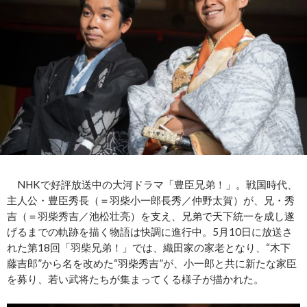
NHKで好評放送中の大河ドラマ「豊臣兄弟！」。戦国時代、
主人公・豊臣秀長（＝羽柴小一郎長秀／仲野太賀）が、兄・秀
吉（＝羽柴秀吉／池松壮亮）を支え、兄弟で天下統一を成し遂
げるまでの軌跡を描く物語は快調に進行中。5月10日に放送さ
れた第18回「羽柴兄弟！」では、織田家の家老となり、“木下
藤吉郎”から名を改めた“羽柴秀吉”が、小一郎と共に新たな家臣
を募り、若い武将たちが集まってくる様子が描かれた。