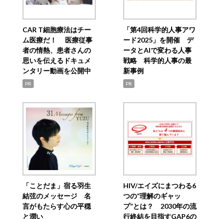
CAR T細胞療法はチー
「第4回科学的人事アワ
ム医療だ！ 医療従事
ード2025」を開催 デ
者の情熱、患者さんの
ータとAIで変わる人事
思いを伝えるドキュメ
戦略 科学的人事の最
ンタリー動画を公開中
新事例
PR
PR
「ことだま」宿る羽生
HIV/エイズにまつわる6
結弦のメッセージ 名
つの“理解のギャッ
言がもたらす心の平穏
プ”とは？ 2030年の流
と潤い
行終結を目指すGAP6の