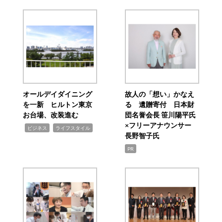
オールデイダイニング
故人の「想い」かなえ
を一新 ヒルトン東京
る 遺贈寄付 日本財
お台場、改装進む
団名誉会長 笹川陽平氏
×フリーアナウンサー
,
,
ビジネス
ライフスタイル
長野智子氏
PR