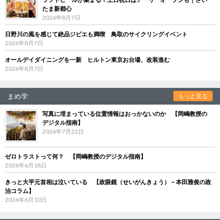
たま新都心
2026年8月7日
日野川の風を感じて絶品ジビエも満喫 鳥取のサイクリングイベント
2026年8月7日
オールデイダイニングを一新 ヒルトン東京お台場、改装進む
2026年8月7日
まめ学
もっと見る
写真に埋まっている位置情報はおっかないのか 【岡嶋教授の
デジタル指南】
2026年7月22日
ゼロトラストって何？ 【岡嶋教授のデジタル指南】
2026年6月18日
きっと大平元首相は泣いている 【政眼鏡（せいがんきょう）－本田雅俊の政
治コラム】
2026年6月10日