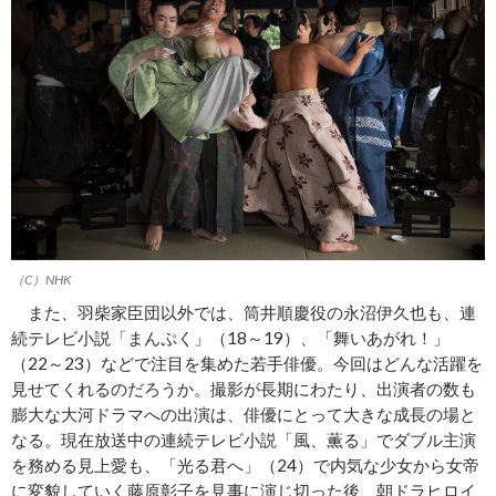
（C）NHK
また、羽柴家臣団以外では、筒井順慶役の永沼伊久也も、連
続テレビ小説「まんぷく」（18～19）、「舞いあがれ！」
（22～23）などで注目を集めた若手俳優。今回はどんな活躍を
見せてくれるのだろうか。撮影が長期にわたり、出演者の数も
膨大な大河ドラマへの出演は、俳優にとって大きな成長の場と
なる。現在放送中の連続テレビ小説「風、薫る」でダブル主演
を務める見上愛も、「光る君へ」（24）で内気な少女から女帝
に変貌していく藤原彰子を見事に演じ切った後、朝ドラヒロイ