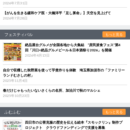
2026年7月31日
【がんを生きる緩和ケア医・大橋洋平「足し算命」】天空を見上げて
2026年7月28日
フェスティバル
もっと見る
絶品屋台グルメが全国各地から大集結 “庶民派食フェス”第4
回「川口×絶品グルメビール＆日本酒祭り2026」を開催
2026年4月15日
自分で収穫した秋野菜を使って芋煮作りを体験 埼玉県加須市の「ファミリー
ランドむさしの村」
2025年11月4日
春だけじゃもったいないさくらの名所、加治川で秋のマルシェ
2025年10月23日
ふむふむ
もっと見る
四日市の公害克服の歴史を伝える絵本『スモックリン』制作プ
ロジェクト クラウドファンディングで支援を募集