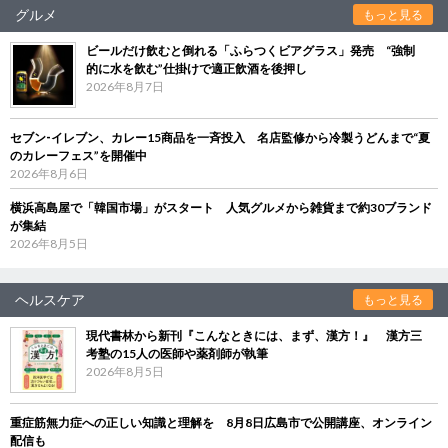
グルメ
もっと見る
ビールだけ飲むと倒れる「ふらつくビアグラス」発売 “強制
的に水を飲む”仕掛けで適正飲酒を後押し
2026年8月7日
セブン‐イレブン、カレー15商品を一斉投入 名店監修から冷製うどんまで“夏
のカレーフェス”を開催中
2026年8月6日
横浜高島屋で「韓国市場」がスタート 人気グルメから雑貨まで約30ブランド
が集結
2026年8月5日
ヘルスケア
もっと見る
現代書林から新刊『こんなときには、まず、漢方！』 漢方三
考塾の15人の医師や薬剤師が執筆
2026年8月5日
重症筋無力症への正しい知識と理解を 8月8日広島市で公開講座、オンライン
配信も