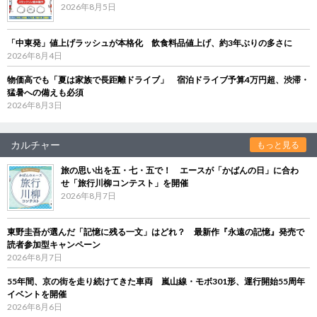
2026年8月5日
「中東発」値上げラッシュが本格化 飲食料品値上げ、約3年ぶりの多さに
2026年8月4日
物価高でも「夏は家族で長距離ドライブ」 宿泊ドライブ予算4万円超、渋滞・
猛暑への備えも必須
2026年8月3日
カルチャー
もっと見る
旅の思い出を五・七・五で！ エースが「かばんの日」に合わ
せ「旅行川柳コンテスト」を開催
2026年8月7日
東野圭吾が選んだ「記憶に残る一文」はどれ？ 最新作『永遠の記憶』発売で
読者参加型キャンペーン
2026年8月7日
55年間、京の街を走り続けてきた車両 嵐山線・モボ301形、運行開始55周年
イベントを開催
2026年8月6日