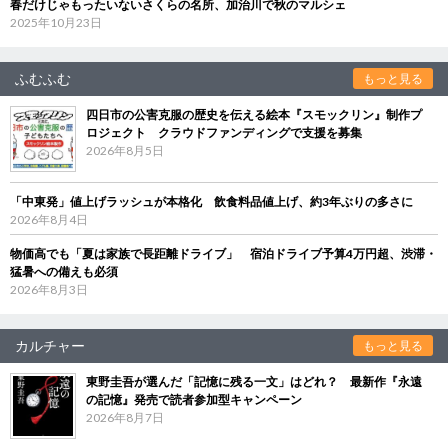
春だけじゃもったいないさくらの名所、加治川で秋のマルシェ
2025年10月23日
ふむふむ
もっと見る
四日市の公害克服の歴史を伝える絵本『スモックリン』制作プ
ロジェクト クラウドファンディングで支援を募集
2026年8月5日
「中東発」値上げラッシュが本格化 飲食料品値上げ、約3年ぶりの多さに
2026年8月4日
物価高でも「夏は家族で長距離ドライブ」 宿泊ドライブ予算4万円超、渋滞・
猛暑への備えも必須
2026年8月3日
カルチャー
もっと見る
東野圭吾が選んだ「記憶に残る一文」はどれ？ 最新作『永遠
の記憶』発売で読者参加型キャンペーン
2026年8月7日