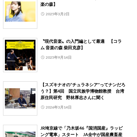
楽の森】
2025年3月2日
〝現代音楽〟の入門編として最適 【コラ
ム 音楽の森 柴田克彦】
2025年9月14日
【スズキナオの“チュラネシア”ってナンだろ
う？】第4回 国立民族学博物館教授 台湾
原住民研究 野林厚志さんに聞く
2026年3月14日
JR埼京線で「乃木坂46『国消国産』ラッピ
ング電車」スタート JA全中が国産農畜産