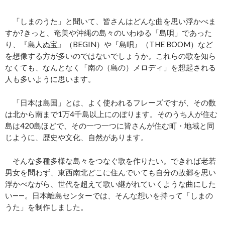
「しまのうた」と聞いて、皆さんはどんな曲を思い浮かべま
すか?きっと、奄美や沖縄の島々のいわゆる「島唄」であった
り、『島人ぬ宝』（BEGIN）や『島唄』（THE BOOM）など
を想像する方が多いのではないでしょうか。これらの歌を知ら
なくても、なんとなく「南の（島の）メロディ」を想起される
人も多いように思います。
「日本は島国」とは、よく使われるフレーズですが、その数
は北から南まで1万4千島以上にのぼります。そのうち人が住む
島は420島ほどで、その一つ一つに皆さんが住む町・地域と同
じように、歴史や文化、自然があります。
そんな多種多様な島々をつなぐ歌を作りたい。できれば老若
男女を問わず、東西南北どこに住んでいても自分の故郷を思い
浮かべながら、世代を超えて歌い継がれていくような曲にした
い――。日本離島センターでは、そんな想いを持って「しまの
うた」を制作しました。