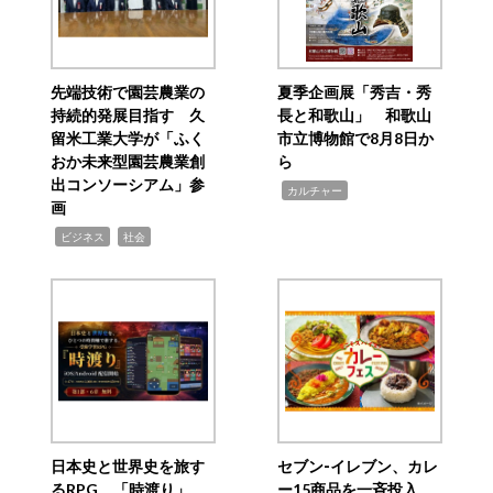
先端技術で園芸農業の
夏季企画展「秀吉・秀
持続的発展目指す 久
長と和歌山」 和歌山
留米工業大学が「ふく
市立博物館で8月8日か
おか未来型園芸農業創
ら
出コンソーシアム」参
,
カルチャー
画
,
,
ビジネス
社会
日本史と世界史を旅す
セブン‐イレブン、カレ
るRPG 「時渡り」、
ー15商品を一斉投入