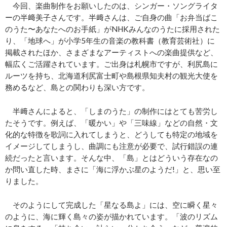
今回、楽曲制作をお願いしたのは、シンガー・ソングライタ
ーの半﨑美子さんです。半﨑さんは、ご自身の曲「お弁当ばこ
のうた〜あなたへのお手紙」がNHKみんなのうたに採用された
り、「地球へ」が小学5年生の音楽の教科書（教育芸術社）に
掲載されたほか、さまざまなアーティストへの楽曲提供など、
幅広くご活躍されています。ご出身は札幌市ですが、利尻島に
ルーツを持ち、北海道利尻富士町や島根県知夫村の観光大使を
務めるなど、島との関わりも深い方です。
半﨑さんによると、「しまのうた」の制作にはとても苦労し
たそうです。例えば、「暖かい」や「三味線」などの自然・文
化的な特徴を歌詞に入れてしまうと、どうしても特定の地域を
イメージしてしまうし、曲調にも注意が必要で、試行錯誤の連
続だったと言います。そんな中、「島」とはどういう存在なの
か問い直した時、まさに「海に浮かぶ星のようだ!」と、思い至
りました。
そのようにして完成した「星なる島よ」には、空に瞬く星々
のように、海に輝く島々の姿が描かれています。「波のリズム