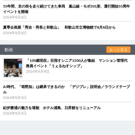
55年間、京の街を走り続けてきた車両 嵐山線・モボ301形、運行開始55周年
イベントを開催
2026年8月6日
夏季企画展「秀吉・秀長と和歌山」 和歌山市立博物館で8月8日から
2026年8月6日
動画
もっと見る
「100歳現役」目指すシニア1500人が集結 マンション管理代
務員イベント「うぇるねすシップ」
2026年8月4日
AI時代、「暗黙知」は継承できるのか 「デジブレ」説明会／ラウンドテーブ
ル
2026年8月3日
紀伊勝浦の魅力を堪能 ホテル浦島、日昇館をリニューアル
2026年8月3日