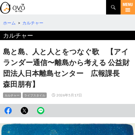
検
索
コ
ン
テ
ホーム
>
カルチャー
ン
カルチャー
ツ
へ
移
島と島、人と人とをつなぐ歌 【アイ
動
ランダー通信〜離島から考える 公益財
団法人日本離島センター 広報課長
森田朋有】
2026年5月17日
カルチャー
ライフスタイル