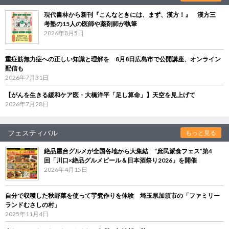
現代書林から新刊『こんなときには、まず、漢方！』 漢方三
考塾の15人の医師や薬剤師が執筆
2026年8月5日
重症筋無力症への正しい知識と理解を 8月8日広島市で公開講座、オンライン
配信も
2026年7月31日
【がんを生きる緩和ケア医・大橋洋平「足し算命」】天空を見上げて
2026年7月28日
フェスティバル
もっと見る
絶品屋台グルメが全国各地から大集結 “庶民派食フェス”第4
回「川口×絶品グルメビール＆日本酒祭り2026」を開催
2026年4月15日
自分で収穫した秋野菜を使って芋煮作りを体験 埼玉県加須市の「ファミリー
ランドむさしの村」
2025年11月4日