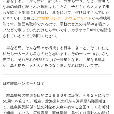
に息をする」「持ち合い 計らい 分かち合う」など、普遍的
な島の価値が記された歌詞はもちろん、子どもから大人まで誰
もが歌える旋律にも注目し、耳を傾けて、ぜひ口ずさんでいた
だきたい! 楽曲は
日本離島センターのウェブサイト
から視聴可
能です。譜面も取得できるので、学校の音楽の時間や合唱クラ
ブなどで歌っていただけたら幸いです。カラオケDAMでも配信
されているのでご利用ください。
星なる島。そんな島々が構成する日本。きっと、そこに住む
私たち一人一人も星なのだと思います。その一つ一つは小さな
光でも、それぞれが結びつけば一等星となる。「星なる島よ」
が、島と島を、人と人とをつなぐ歌となれば嬉しいです。
日本離島センターとは？
離島振興の推進を目的に１９６６年に設立。今年２月に設立
60周年を迎えた。現在、北海道礼文町から沖縄県与那国町ま
で、離島振興関係５法の対象有人島を有する全国１３６市町村
で組織している。広報宣伝、研修活動、島づくり活動への助成