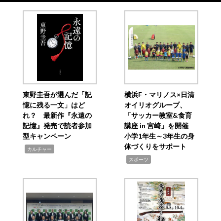
東野圭吾が選んだ「記
横浜F・マリノス×日清
憶に残る一文」はど
オイリオグループ、
れ？ 最新作『永遠の
「サッカー教室&食育
記憶』発売で読者参加
講座 in 宮崎」を開催
型キャンペーン
小学1年生～3年生の身
体づくりをサポート
,
カルチャー
,
スポーツ