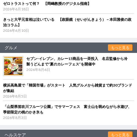
ゼロトラストって何？ 【岡嶋教授のデジタル指南】
2026年6月18日
きっと大平元首相は泣いている 【政眼鏡（せいがんきょう）－本田雅俊の政
治コラム】
2026年6月10日
グルメ
もっと見る
セブン‐イレブン、カレー15商品を一斉投入 名店監修から冷
製うどんまで“夏のカレーフェス”を開催中
2026年8月6日
横浜高島屋で「韓国市場」がスタート 人気グルメから雑貨まで約30ブランド
が集結
2026年8月5日
「山梨県笛吹川フルーツ公園」でサマーフェス 富士山を眺めながら水遊び、
季節限定の桃のかき氷も
2026年8月3日
ヘルスケア
もっと見る