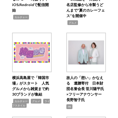
iOS/Androidで配信開
名店監修から冷製うど
始
んまで“夏のカレーフェ
ス”を開催中
,
カルチャー
,
グルメ
横浜高島屋で「韓国市
故人の「想い」かなえ
場」がスタート 人気
る 遺贈寄付 日本財
グルメから雑貨まで約
団名誉会長 笹川陽平氏
30ブランドが集結
×フリーアナウンサー
長野智子氏
,
,
,
カルチャー
グルメ
ライ
フスタイル
PR