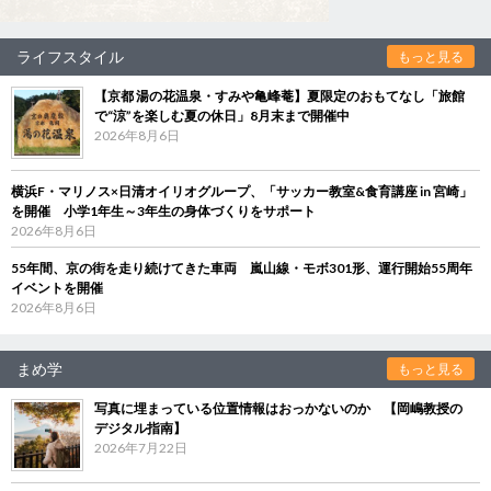
ライフスタイル
もっと見る
【京都 湯の花温泉・すみや亀峰菴】夏限定のおもてなし「旅館
で“涼”を楽しむ夏の休日」8月末まで開催中
2026年8月6日
横浜F・マリノス×日清オイリオグループ、「サッカー教室&食育講座 in 宮崎」
を開催 小学1年生～3年生の身体づくりをサポート
2026年8月6日
55年間、京の街を走り続けてきた車両 嵐山線・モボ301形、運行開始55周年
イベントを開催
2026年8月6日
まめ学
もっと見る
写真に埋まっている位置情報はおっかないのか 【岡嶋教授の
デジタル指南】
2026年7月22日