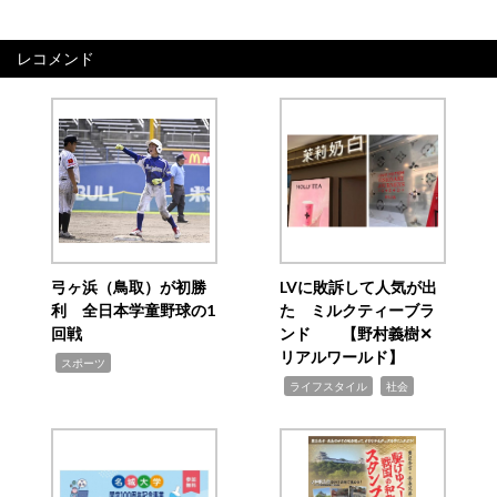
レコメンド
弓ヶ浜（鳥取）が初勝
LVに敗訴して人気が出
利 全日本学童野球の1
た ミルクティーブラ
回戦
ンド 【野村義樹✕
リアルワールド】
,
スポーツ
,
,
ライフスタイル
社会