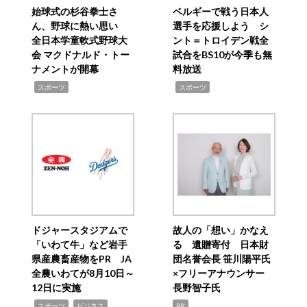
始球式の杉谷拳士さ
ベルギーで戦う日本人
ん、野球に熱い思い
選手を応援しよう シ
全日本学童軟式野球大
ント＝トロイデン戦全
会 マクドナルド・トー
試合をBS10が今季も無
ナメントが開幕
料放送
,
,
スポーツ
スポーツ
ドジャースタジアムで
故人の「想い」かなえ
「いわて牛」など岩手
る 遺贈寄付 日本財
県産農畜産物をPR JA
団名誉会長 笹川陽平氏
全農いわてが8月10日～
×フリーアナウンサー
12日に実施
長野智子氏
,
,
スポーツ
ビジネス
PR