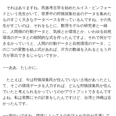
それはありますね。民族考古学を始めたルイス・ビンフォー
ドという先生がいて、世界中の狩猟採集社会のデータを集めた
ものすごく大きなデータベースを作っているんですね。その先
生がすごいのは、それをもとに、数理モデルの研究者と一緒
に、人間側の行動データと、気候とか環境とか、いわゆる自然
環境のデータとの相関的な式を作ったんですよ。それで何がで
きるかっていうと、人間の行動データと自然環境のデータ、こ
の二つの変数を結ぶ式があれば、片方の数値を入れるともう片
方が算出できるじゃないですか。
――ああ、たしかに。
たとえば、今は狩猟採集民が住んでいない土地があったとし
て、そこの環境データを入力すれば、どんな狩猟採集民が住ん
でいたと考えられるかっていうのがアウトプットできるんです
よね。私は実際にその計算をしたんですけど、台湾と沖縄は近
かったんです。
――面白いですね。環境によって人の生活とか文化が共通して