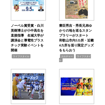
ノーベル賞受賞・白川
豊臣秀吉・秀長兄弟ゆ
英樹博士が小中高生を
かりの地を巡るスタン
直接指導 名城大学が
プラリーがスタート
講演会と導電性プラス
和歌山市内5カ所・近畿
チック実験イベントを
6カ所を巡り限定グッズ
開催
をもらおう
,
,
,
ライフスタイル
カルチャー
ライフスタイ
ル