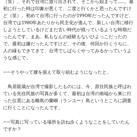
（笑）。それで台湾に放り出されて、そこから始まって……。最
初に行った時は印象が悪くて、二度と行くかと思ったんですけ
ど（笑）。初めて台湾に行ったのが1990年だったんですけど、
台湾では1980年あたりから民主化が進んで、新しい台湾に移行
しようとしているけどまだ古い時代が残っているような時期だ
ったんです。まあ、私もなんの経験もないひよっこだったの
で。最初は嫌だったんですけど、その後、何回か行くうちに、
人の縁もできてきて、台湾でしばらくやってみるかっていうよ
うな感じで。
――そうやって腰を据えて取り組むようになったと。
鳥居龍蔵が台湾で撮影したものには、今、原住民族と呼ばれ
ている先住民族の写真が多くて、最初は台湾の南端から東に行
った位置にある離島の蘭嶼（ランユー）島というところに調査
に行くことになったんです。
――写真に写っている場所を訪ね歩くようなことをしていたん
ですか？