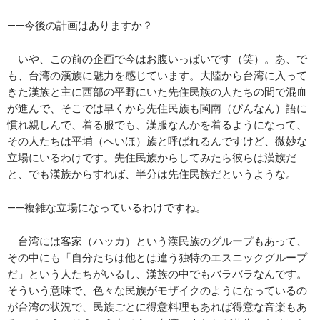
――今後の計画はありますか？
いや、この前の企画で今はお腹いっぱいです（笑）。あ、で
も、台湾の漢族に魅力を感じています。大陸から台湾に入って
きた漢族と主に西部の平野にいた先住民族の人たちの間で混血
が進んで、そこでは早くから先住民族も閩南（びんなん）語に
慣れ親しんで、着る服でも、漢服なんかを着るようになって、
その人たちは平埔（へいほ）族と呼ばれるんですけど、微妙な
立場にいるわけです。先住民族からしてみたら彼らは漢族だ
と、でも漢族からすれば、半分は先住民族だというような。
――複雑な立場になっているわけですね。
台湾には客家（ハッカ）という漢民族のグループもあって、
その中にも「自分たちは他とは違う独特のエスニックグループ
だ」という人たちがいるし、漢族の中でもバラバラなんです。
そういう意味で、色々な民族がモザイクのようになっているの
が台湾の状況で、民族ごとに得意料理もあれば得意な音楽もあ