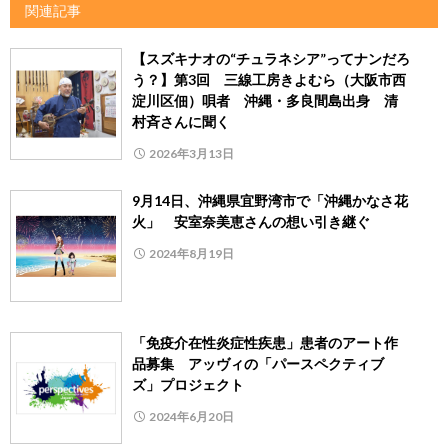
関連記事
【スズキナオの“チュラネシア”ってナンだろ
う？】第3回 三線工房きよむら（大阪市西
淀川区佃）唄者 沖縄・多良間島出身 清
村斉さんに聞く
2026年3月13日
9月14日、沖縄県宜野湾市で「沖縄かなさ花
火」 安室奈美恵さんの想い引き継ぐ
2024年8月19日
「免疫介在性炎症性疾患」患者のアート作
品募集 アッヴィの「パースペクティブ
ズ」プロジェクト
2024年6月20日