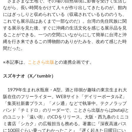
さまざまな土地で、その場の自然環境に影響を受けて生活し
ながら、長い時間をかけて人々が作り出してきたものが、館内
にはぎっしりと収められている（収蔵されているもののうち、
これでも展示品はあくまで一部なのだ）。台湾の先住民族に関
する展示を見た後、すぐに沖縄の生活文化を感じる展示品を見
ることができる。一つの空間にいながらにして簡単に台湾と沖
縄を行き来できるこの博物館のありがたみを、改めて感じた時
間だった。
※本記事は、
ことさら出版
との連携企画です。
スズキナオ（X／tumblr）
1979年生まれ水瓶座・A型。酒と徘徊が趣味の東京生まれ大
阪在住のフリーライター。WEBサイト「デイリーポータルZ」
「集英社新書プラス」「メシ通」などで執筆中。テクノラップ
バンド「チミドロ」のリーダーで、ことさら出版からはbutajiと
のユニット「遠い街」のCDをリリース。大阪・西九条のミニコ
ミ書店「シカク」の広報担当も務める。著書に『深夜高速バス
に100回ぐらい乗ってわかったこと』『遅く起きた日曜日にい