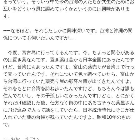
るっていう。そういう中で今の台湾の人たちが共生のためにお
互いをどういう風に認めていくかというのには興味がありま
す。
――なるほど。それもたしかに興味深いです。台湾と沖縄の関
係についても伺いたいんですが……
今度、宮古島に行ってくるんです。今、ちょっと関心がある
のは置き薬なんです。置き薬は昔から日本全国にあったんです
けど、台湾にもあったんですよ。富山の薬売りが台湾まで行っ
て売っていたんです。それについて色々調べていたら、富山か
ら台湾に行っていた薬売り屋の顧客名簿が出てきたんですよ。
それをもとに台湾を訪ね歩いたんですけど、もちろん今は誰も
住んでないし、その子孫もいなかったんですけども、とにかく
それだけ確認した後、仕方なく街の中にある古そうな薬屋さん
に飛び込みで入って話をしていたら、日本統治時代にそこが仕
入れていた薬の台帳が残っていたんですよ。昭和10年のもの
で。
――おお、すごい。