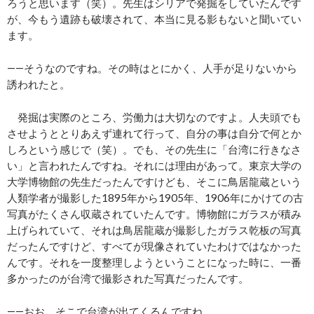
ろうと思います（笑）。先生はシリアで発掘をしていたんです
が、今もう遺跡も破壊されて、本当に見る影もないと聞いてい
ます。
――そうなのですね。その時はとにかく、人手が足りないから
誘われたと。
発掘は実際のところ、労働力は大切なのですよ。人夫頭でも
させようととりあえず連れて行って、自分の事は自分で何とか
しろという感じで（笑）。でも、その先生に「台湾に行きなさ
い」と言われたんですね。それには理由があって。東京大学の
大学博物館の先生だったんですけども、そこに鳥居龍蔵という
人類学者が撮影した1895年から1905年、1906年にかけての古
写真がたくさん収蔵されていたんです。博物館にガラスが積み
上げられていて、それは鳥居龍蔵が撮影したガラス乾板の写真
だったんですけど、すべてが現像されていたわけではなかった
んです。それを一度整理しようということになった時に、一番
多かったのが台湾で撮影された写真だったんです。
――おお、そこで台湾が出てくるんですね。