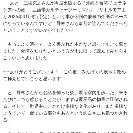
――あと、三枝克之さんが今度出版する『沖縄＆台湾 チュラネ
シアへの旅——亜熱帯カルチャーツーリズム』（リトルモアよ
り2026年3月刊行予定）という本が今回の催事の企画のベース
になっているんですけど、野林さんも事前に読んでくださった
ということですがいかがでしたか？
本当によく調べて、よく書かれた本だなと思ってすごく驚き
ました。台湾を知りたいという方が手に取って読んでみたらす
ごくいいと思いました。
――ありがとうございます！ この後、みんぱくの展示も改め
て拝見していこうと思います！
と、野林さんからお話を伺った後、展示室内を歩いた。来る
たびにいつも感じることだが、まずは展示品の物量に圧倒され
る。そして、世界中にこれだけ多様な文化があり、また多様な
ようでいて、似ている部分もあるという面白さにも気づかされ
る。