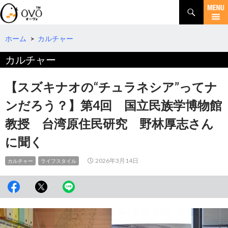
検
索
コ
ン
テ
ホーム
>
カルチャー
ン
カルチャー
ツ
へ
移
【スズキナオの“チュラネシア”ってナ
動
ンだろう？】第4回 国立民族学博物館
教授 台湾原住民研究 野林厚志さん
に聞く
2026年3月14日
カルチャー
ライフスタイル