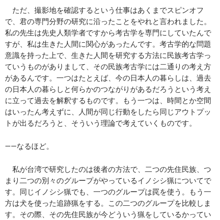
ただ、撮影地を確認するという仕事はあくまでスピンオフ
で、君の専門分野の研究に沿ったことをやれと言われました。
私の先生は先史人類学者ですから考古学を専門にしていたんで
すが、私は生きた人間に関心があったんです。考古学的な問題
意識を持った上で、生きた人間を研究する方法に民族考古学っ
ていうものがありまして、その民族考古学には二通りの考え方
があるんです。一つはたとえば、今の日本人の暮らしは、過去
の日本人の暮らしと何らかのつながりがあるだろうという考え
に立って過去を解釈するものです。もう一つは、時間とか空間
はいったん考えずに、人間が同じ行動をしたら同じアウトプッ
トが出るだろうと、そういう理論で考えていくものです。
――なるほど。
私が台湾で研究したのは後者の方法で、二つの先住民族、つ
まり二つの別々のグループがやっているイノシシ猟についてで
す。同じイノシシ猟でも、一つのグループは罠を使う。もう一
方は犬を使った追跡猟をする。この二つのグループを比較しま
す。その際、その先住民族が今どういう猟をしているかってい