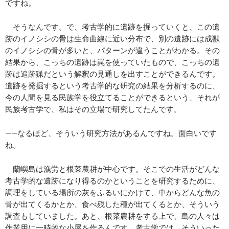
ですね。
そうなんです。で、考古学的に遺跡を掘っていくと、この遺
跡のイノシシの骨は生命曲線に近い分布で、別の遺跡には成獣
のイノシシの骨が多いと、パターンが違うことがわかる。その
結果から、こっちの遺跡は罠を使っていたもので、こっちの遺
跡は追跡猟だという解釈の見通しを出すことができるんです。
遺跡を発掘するという考古学的な研究の結果を分析するのに、
今の人間を見る民族学を役立てることができるという、それが
民族考古学で、私はその立場で研究してたんです。
――なるほど、そういう研究方法があるんですね。面白いです
ね。
蘭嶼島は漁労と根菜農耕が中心です。そこでの生活がどんな
考古学的な遺跡になり得るのかということを研究するために、
調理をしている場所の灰をふるいにかけて、中からどんな魚の
骨が出てくるかとか、食べ残した種が出てくるとか、そういう
調査もしていました。あと、根菜農耕をする上で、島の人々は
作業用に一時的な小屋を作るんです。考古学では、そういった