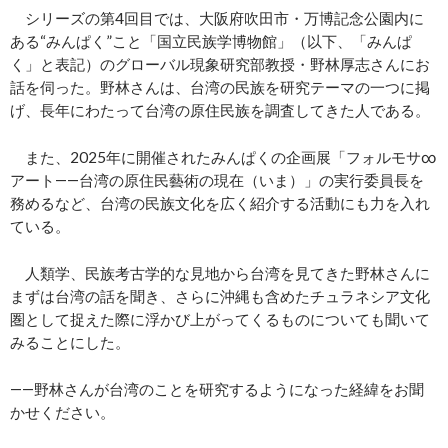
シリーズの第4回目では、大阪府吹田市・万博記念公園内に
ある“みんぱく”こと「国立民族学博物館」（以下、「みんぱ
く」と表記）のグローバル現象研究部教授・野林厚志さんにお
話を伺った。野林さんは、台湾の民族を研究テーマの一つに掲
げ、長年にわたって台湾の原住民族を調査してきた人である。
また、2025年に開催されたみんぱくの企画展「フォルモサ∞
アート――台湾の原住民藝術の現在（いま）」の実行委員長を
務めるなど、台湾の民族文化を広く紹介する活動にも力を入れ
ている。
人類学、民族考古学的な見地から台湾を見てきた野林さんに
まずは台湾の話を聞き、さらに沖縄も含めたチュラネシア文化
圏として捉えた際に浮かび上がってくるものについても聞いて
みることにした。
――野林さんが台湾のことを研究するようになった経緯をお聞
かせください。