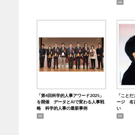
PR
「第4回科学的人事アワード2025」
「ことだ
を開催 データとAIで変わる人事戦
ージ 名
略 科学的人事の最新事例
い
PR
PR