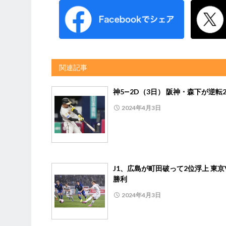
関連記事
神5―2D（3日） 阪神・森下が逆転
2024年4月3日
J1、広島が町田破って2位浮上 東京
勝利
2024年4月3日