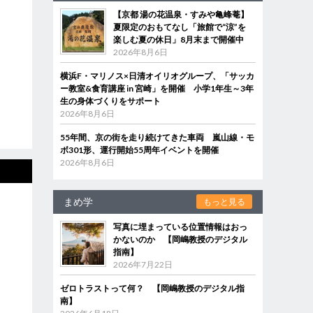
【京都 湯の花温泉・すみや亀峰菴】
夏限定のおもてなし「旅館で“涼”を
楽しむ夏の休日」8月末まで開催中
2026年8月6日
横浜F・マリノス×日清オイリオグループ、「サッカ
ー教室&食育講座 in 宮崎」を開催 小学1年生～3年
生の身体づくりをサポート
2026年8月6日
55年間、京の街を走り続けてきた車両 嵐山線・モ
ボ301形、運行開始55周年イベントを開催
2026年8月6日
まめ学
もっと見る
写真に埋まっている位置情報はおっ
かないのか 【岡嶋教授のデジタル
指南】
2026年7月22日
ゼロトラストって何？ 【岡嶋教授のデジタル指
南】