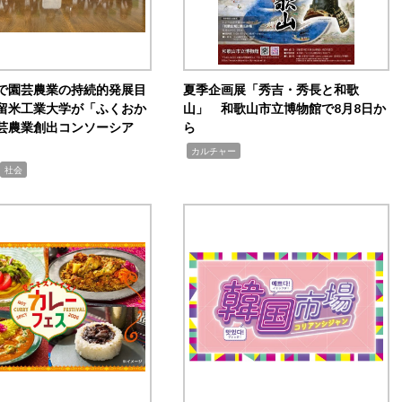
で園芸農業の持続的発展目
夏季企画展「秀吉・秀長と和歌
留米工業大学が「ふくおか
山」 和歌山市立博物館で8月8日か
芸農業創出コンソーシア
ら
,
カルチャー
社会