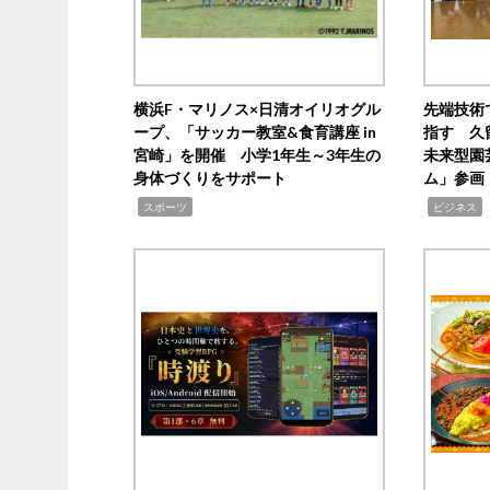
横浜F・マリノス×日清オイリオグル
先端技術
ープ、「サッカー教室&食育講座 in
指す 久
宮崎」を開催 小学1年生～3年生の
未来型園
身体づくりをサポート
ム」参画
,
,
,
スポーツ
ビジネス