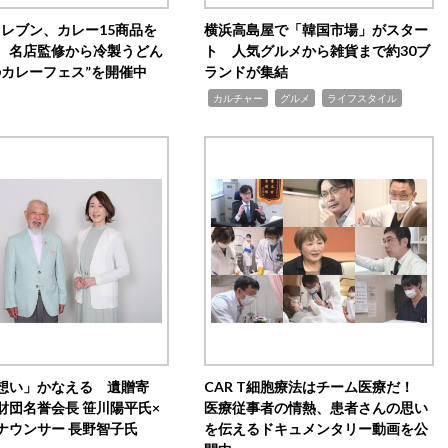
イレブン、カレー15商品を
横浜高島屋で「韓国市場」がスター
 名店監修から冷製うどん
ト 人気グルメから雑貨まで約30ブ
のカレーフェス”を開催中
ランドが集結
,
,
,
カルチャー
グルメ
ライフスタイル
想い」かなえる 遺贈寄
CAR T細胞療法はチーム医療だ！
財団名誉会長 笹川陽平氏×
医療従事者の情熱、患者さんの思い
ナウンサー 長野智子氏
を伝えるドキュメンタリー動画を公