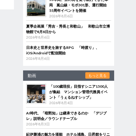
両 嵐山線・モボ301形、運行開始
55周年イベントを開催
2026年8月6日
夏季企画展「秀吉・秀長と和歌山」 和歌山市立博
物館で8月8日から
2026年8月6日
日本史と世界史を旅するRPG 「時渡り」、
iOS/Androidで配信開始
2026年8月6日
動画
もっと見る
「100歳現役」目指すシニア1500人
が集結 マンション管理代務員イベ
ント「うぇるねすシップ」
2026年8月4日
AI時代、「暗黙知」は継承できるのか 「デジブ
レ」説明会／ラウンドテーブル
2026年8月3日
紀伊勝浦の魅力を堪能 ホテル浦島、日昇館をリニ