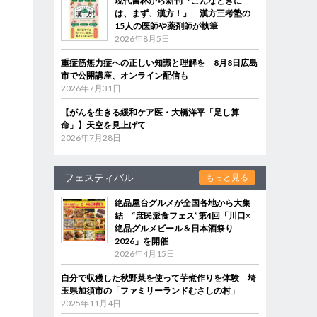
現代書林から新刊『こんなときに
は、まず、漢方！』 漢方三考塾の
15人の医師や薬剤師が執筆
2026年8月5日
重症筋無力症への正しい知識と理解を 8月8日広島
市で公開講座、オンライン配信も
2026年7月31日
【がんを生きる緩和ケア医・大橋洋平「足し算
命」】天空を見上げて
2026年7月28日
フェスティバル
もっと見る
絶品屋台グルメが全国各地から大集
結 “庶民派食フェス”第4回「川口×
絶品グルメビール＆日本酒祭り
2026」を開催
2026年4月15日
自分で収穫した秋野菜を使って芋煮作りを体験 埼
玉県加須市の「ファミリーランドむさしの村」
2025年11月4日