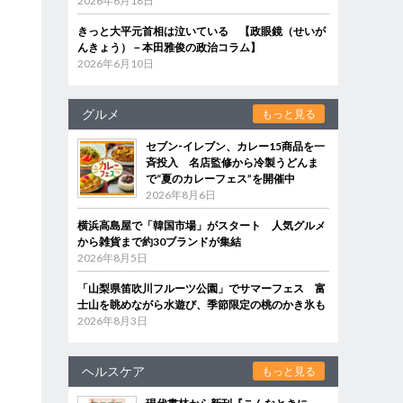
2026年6月18日
きっと大平元首相は泣いている 【政眼鏡（せいが
んきょう）－本田雅俊の政治コラム】
2026年6月10日
グルメ
もっと見る
セブン‐イレブン、カレー15商品を一
斉投入 名店監修から冷製うどんま
で“夏のカレーフェス”を開催中
2026年8月6日
横浜高島屋で「韓国市場」がスタート 人気グルメ
から雑貨まで約30ブランドが集結
2026年8月5日
「山梨県笛吹川フルーツ公園」でサマーフェス 富
士山を眺めながら水遊び、季節限定の桃のかき氷も
2026年8月3日
ヘルスケア
もっと見る