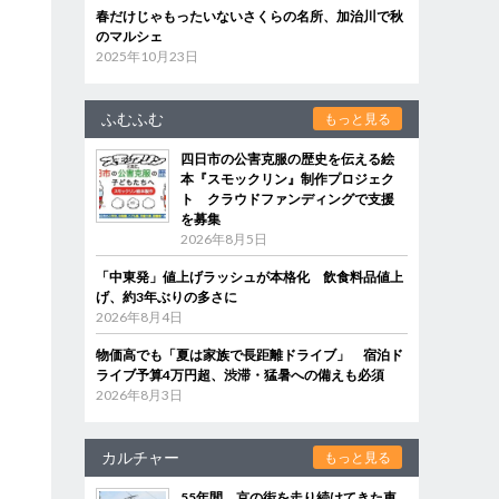
春だけじゃもったいないさくらの名所、加治川で秋
のマルシェ
2025年10月23日
ふむふむ
もっと見る
四日市の公害克服の歴史を伝える絵
本『スモックリン』制作プロジェク
ト クラウドファンディングで支援
を募集
2026年8月5日
「中東発」値上げラッシュが本格化 飲食料品値上
げ、約3年ぶりの多さに
2026年8月4日
物価高でも「夏は家族で長距離ドライブ」 宿泊ド
ライブ予算4万円超、渋滞・猛暑への備えも必須
2026年8月3日
カルチャー
もっと見る
55年間、京の街を走り続けてきた車