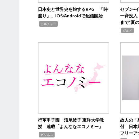
日本史と世界史を旅するRPG 「時
セブン‐
渡り」、iOS/Androidで配信開始
一斉投入
まで“夏
,
カルチャー
,
グルメ
行革甲子園 沼尾波子 東洋大学教
故人の「
授 連載「よんななエコノミー」
付 日本
フリーア
,
ビジネス