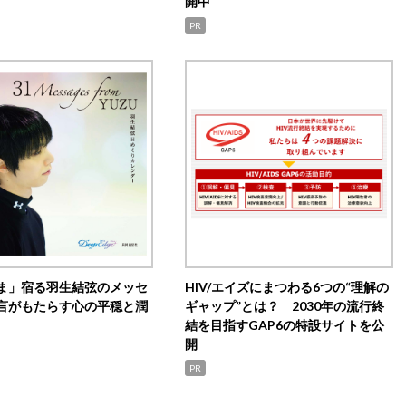
開中
PR
ま」宿る羽生結弦のメッセ
HIV/エイズにまつわる6つの“理解の
言がもたらす心の平穏と潤
ギャップ”とは？ 2030年の流行終
結を目指すGAP6の特設サイトを公
開
PR