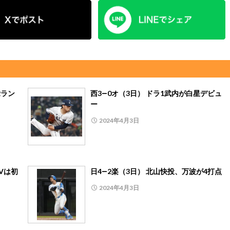
2ラン
西3―0オ（3日） ドラ1武内が白星デビュ
ー
2024年4月3日
Vは初
日4―2楽（3日） 北山快投、万波が4打点
2024年4月3日