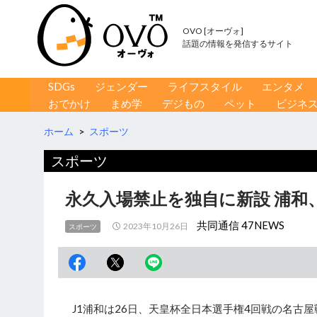
OVO [オーヴォ]
話題の情報を発信するサイト
コンテンツへ移動
検
SDGs
ジェンダー
ライフスタイル
エンタメ
索
おでかけ
まめ学
デジもの
ペット
ビジネ
ホーム
>
スポーツ
スポーツ
永久入場禁止を独自に新設 浦和
共同通信 47NEWS
2023年10月26日
スポーツ
J1浦和は26日、天皇杯全日本選手権4回戦の名古