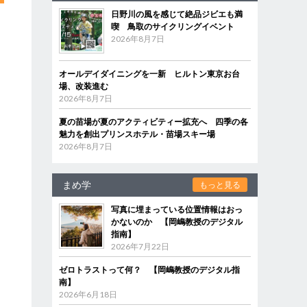
日野川の風を感じて絶品ジビエも満
喫 鳥取のサイクリングイベント
2026年8月7日
オールデイダイニングを一新 ヒルトン東京お台
場、改装進む
2026年8月7日
夏の苗場が夏のアクティビティー拡充へ 四季の各
魅力を創出プリンスホテル・苗場スキー場
2026年8月7日
まめ学
もっと見る
写真に埋まっている位置情報はおっ
かないのか 【岡嶋教授のデジタル
指南】
2026年7月22日
ゼロトラストって何？ 【岡嶋教授のデジタル指
南】
2026年6月18日