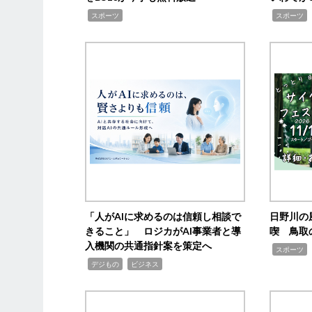
,
,
,
スポーツ
スポーツ
「人がAIに求めるのは信頼し相談で
日野川の
きること」 ロジカがAI事業者と導
喫 鳥取
入機関の共通指針案を策定へ
,
スポーツ
,
,
デジもの
ビジネス