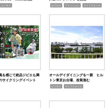
,
,
,
ビジネス
おでかけ
ファッション
ライフスタイル
風を感じて絶品ジビエも満
オールデイダイニングを一新 ヒル
のサイクリングイベント
トン東京お台場、改装進む
,
,
ビジネス
ライフスタイル