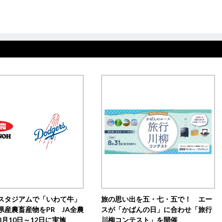
スタジアムで「いわて牛」
旅の思い出を五・七・五で！ エー
県産農畜産物をPR JA全農
スが「かばんの日」に合わせ「旅行
月10日～12日に実施
川柳コンテスト」を開催