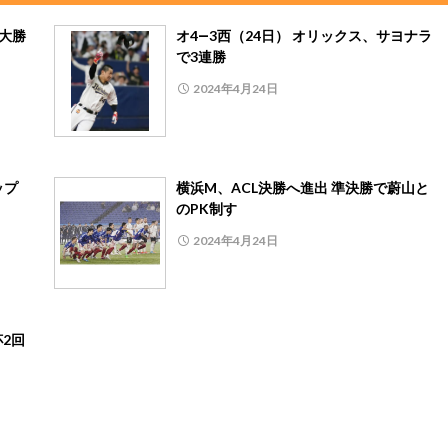
が大勝
オ4―3西（24日） オリックス、サヨナラ
で3連勝
2024年4月24日
ップ
横浜M、ACL決勝へ進出 準決勝で蔚山と
のPK制す
2024年4月24日
杯2回