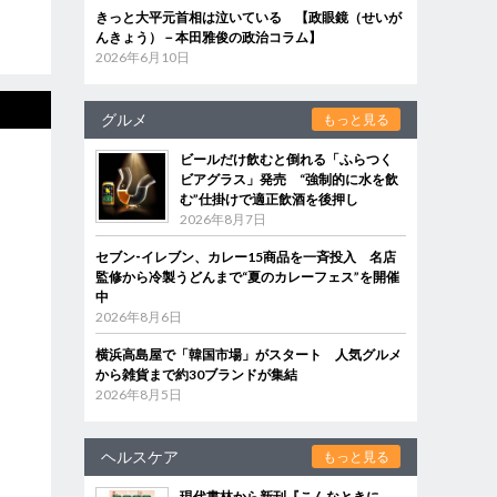
きっと大平元首相は泣いている 【政眼鏡（せいが
んきょう）－本田雅俊の政治コラム】
2026年6月10日
グルメ
もっと見る
ビールだけ飲むと倒れる「ふらつく
ビアグラス」発売 “強制的に水を飲
む”仕掛けで適正飲酒を後押し
2026年8月7日
セブン‐イレブン、カレー15商品を一斉投入 名店
監修から冷製うどんまで“夏のカレーフェス”を開催
中
2026年8月6日
横浜高島屋で「韓国市場」がスタート 人気グルメ
から雑貨まで約30ブランドが集結
2026年8月5日
ヘルスケア
もっと見る
現代書林から新刊『こんなときに