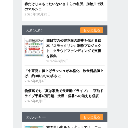
春だけじゃもったいないさくらの名所、加治川で秋
のマルシェ
2025年10月23日
ふむふむ
もっと見る
四日市の公害克服の歴史を伝える絵
本『スモックリン』制作プロジェク
ト クラウドファンディングで支援
を募集
2026年8月5日
「中東発」値上げラッシュが本格化 飲食料品値上
げ、約3年ぶりの多さに
2026年8月4日
物価高でも「夏は家族で長距離ドライブ」 宿泊ド
ライブ予算4万円超、渋滞・猛暑への備えも必須
2026年8月3日
カルチャー
もっと見る
旅の思い出を五・七・五で！ エー