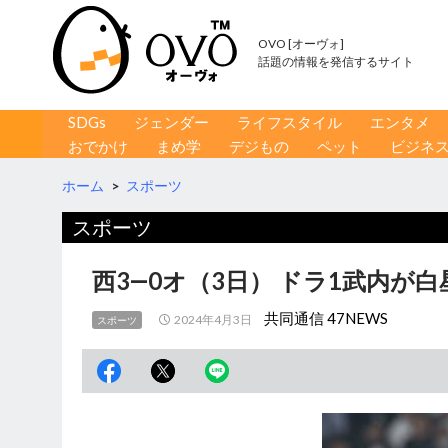
OVO [オーヴォ]
話題の情報を発信するサイト
コンテンツへ移動
検
SDGs
ジェンダー
ライフスタイル
エンタメ
索
おでかけ
まめ学
デジもの
ペット
ビジネ
ホーム
>
スポーツ
スポーツ
西3―0オ（3日） ドラ1武内が
共同通信 47NEWS
2024年4月3日
スポーツ