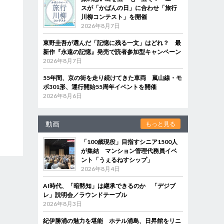
スが「かばんの日」に合わせ「旅行
川柳コンテスト」を開催
2026年8月7日
東野圭吾が選んだ「記憶に残る一文」はどれ？ 最
新作『永遠の記憶』発売で読者参加型キャンペーン
2026年8月7日
55年間、京の街を走り続けてきた車両 嵐山線・モ
ボ301形、運行開始55周年イベントを開催
2026年8月6日
動画
もっと見る
「100歳現役」目指すシニア1500人
が集結 マンション管理代務員イベ
ント「うぇるねすシップ」
2026年8月4日
AI時代、「暗黙知」は継承できるのか 「デジブ
レ」説明会／ラウンドテーブル
2026年8月3日
紀伊勝浦の魅力を堪能 ホテル浦島、日昇館をリニ