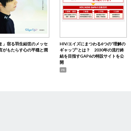
ま」宿る羽生結弦のメッセ
HIV/エイズにまつわる6つの“理解の
言がもたらす心の平穏と潤
ギャップ”とは？ 2030年の流行終
結を目指すGAP6の特設サイトを公
開
PR