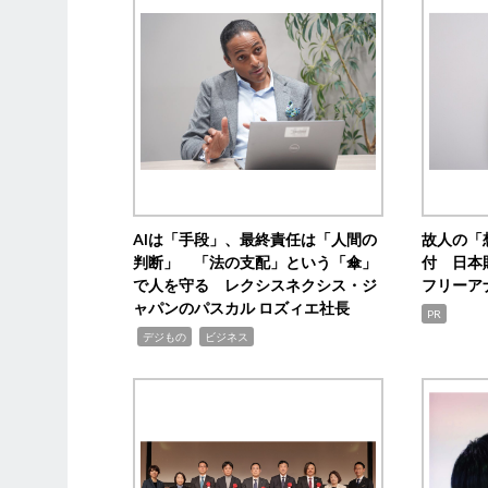
AIは「手段」、最終責任は「人間の
故人の「
判断」 「法の支配」という「傘」
付 日本
で人を守る レクシスネクシス・ジ
フリーア
ャパンのパスカル ロズィエ社長
PR
,
,
デジもの
ビジネス