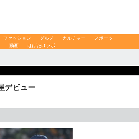
ファッション
グルメ
カルチャー
スポーツ
ス
動画
はばたけラボ
白星デビュー