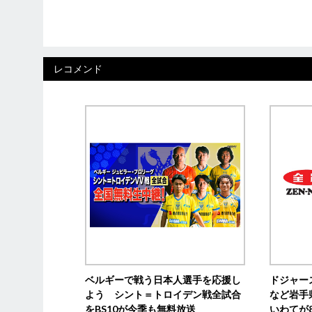
レコメンド
ベルギーで戦う日本人選手を応援し
ドジャー
よう シント＝トロイデン戦全試合
など岩手
をBS10が今季も無料放送
いわてが8