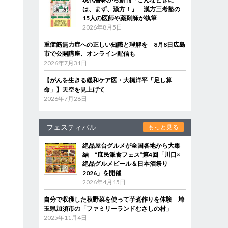
は、まず、漢方！』 漢方三考塾の
15人の医師や薬剤師が執筆
2026年8月5日
重症筋無力症への正しい知識と理解を 8月8日広島
市で公開講座、オンライン配信も
2026年7月31日
【がんを生きる緩和ケア医・大橋洋平「足し算
命」】天空を見上げて
2026年7月28日
フェスティバル
もっと見る
絶品屋台グルメが全国各地から大集
結 “庶民派食フェス”第4回「川口×
絶品グルメビール＆日本酒祭り
2026」を開催
2026年4月15日
自分で収穫した秋野菜を使って芋煮作りを体験 埼
玉県加須市の「ファミリーランドむさしの村」
2025年11月4日