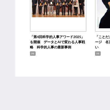
「第4回科学的人事アワード2025」
「ことだ
を開催 データとAIで変わる人事戦
ージ 名
略 科学的人事の最新事例
い
PR
PR