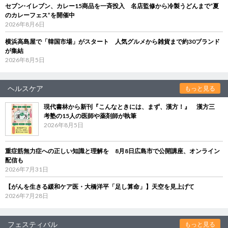
セブン‐イレブン、カレー15商品を一斉投入 名店監修から冷製うどんまで“夏
のカレーフェス”を開催中
2026年8月6日
横浜高島屋で「韓国市場」がスタート 人気グルメから雑貨まで約30ブランド
が集結
2026年8月5日
ヘルスケア
もっと見る
現代書林から新刊『こんなときには、まず、漢方！』 漢方三
考塾の15人の医師や薬剤師が執筆
2026年8月5日
重症筋無力症への正しい知識と理解を 8月8日広島市で公開講座、オンライン
配信も
2026年7月31日
【がんを生きる緩和ケア医・大橋洋平「足し算命」】天空を見上げて
2026年7月28日
フェスティバル
もっと見る