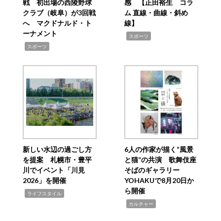
戦 初出場の西陵野球
感 【正田裕生 コラ
クラブ（岐阜）が3回戦
ム 直線・曲線・斜め
へ マクドナルド・ト
線】
ーナメント
,
スポーツ
,
スポーツ
新しい水辺の過ごし方
6人の作家が描く“風景
を提案 札幌市・豊平
と猫”の共演 歌舞伎座
川でイベント「川見
そばのギャラリー
2026」を開催
YOHAKUで8月20日か
ら開催
,
ライフスタイル
,
カルチャー