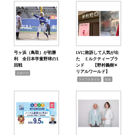
弓ヶ浜（鳥取）が初勝
LVに敗訴して人気が出
利 全日本学童野球の1
た ミルクティーブラ
回戦
ンド 【野村義樹✕
リアルワールド】
,
スポーツ
,
,
ライフスタイル
社会