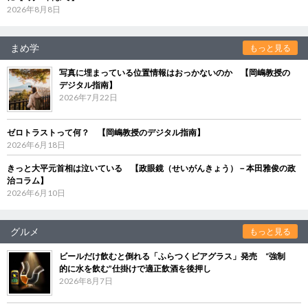
2026年8月8日
まめ学
もっと見る
写真に埋まっている位置情報はおっかないのか 【岡嶋教授の
デジタル指南】
2026年7月22日
ゼロトラストって何？ 【岡嶋教授のデジタル指南】
2026年6月18日
きっと大平元首相は泣いている 【政眼鏡（せいがんきょう）－本田雅俊の政
治コラム】
2026年6月10日
グルメ
もっと見る
ビールだけ飲むと倒れる「ふらつくビアグラス」発売 “強制
的に水を飲む”仕掛けで適正飲酒を後押し
2026年8月7日