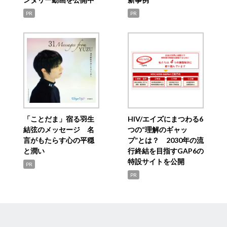
PR
PR
「ことだま」宿る羽生
HIV/エイズにまつわる6
結弦のメッセージ 名
つの“理解のギャッ
言がもたらす心の平穏
プ”とは？ 2030年の流
と潤い
行終結を目指すGAP6の
特設サイトを公開
PR
PR