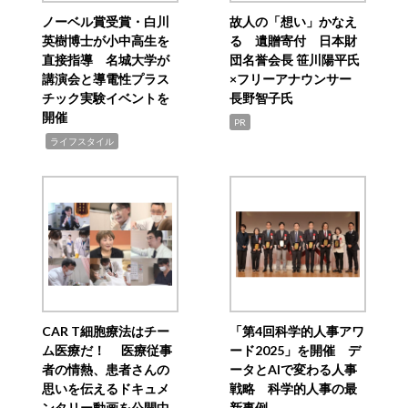
ノーベル賞受賞・白川
故人の「想い」かなえ
英樹博士が小中高生を
る 遺贈寄付 日本財
直接指導 名城大学が
団名誉会長 笹川陽平氏
講演会と導電性プラス
×フリーアナウンサー
チック実験イベントを
長野智子氏
開催
PR
,
ライフスタイル
CAR T細胞療法はチー
「第4回科学的人事アワ
ム医療だ！ 医療従事
ード2025」を開催 デ
者の情熱、患者さんの
ータとAIで変わる人事
思いを伝えるドキュメ
戦略 科学的人事の最
ンタリー動画を公開中
新事例