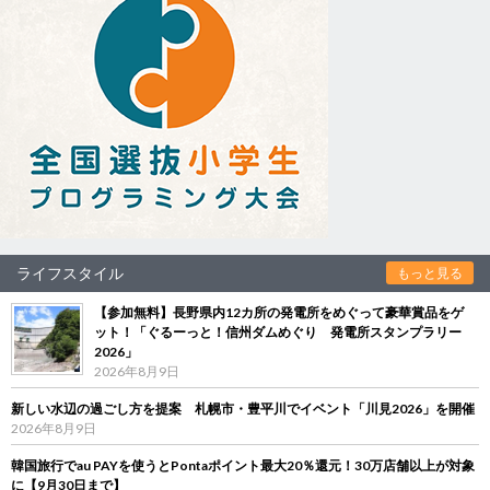
ライフスタイル
もっと見る
【参加無料】長野県内12カ所の発電所をめぐって豪華賞品をゲ
ット！「ぐるーっと！信州ダムめぐり 発電所スタンプラリー
2026」
2026年8月9日
新しい水辺の過ごし方を提案 札幌市・豊平川でイベント「川見2026」を開催
2026年8月9日
韓国旅行でau PAYを使うとPontaポイント最大20％還元！30万店舗以上が対象
に【9月30日まで】