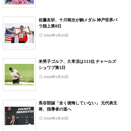
佐藤友祈、十川裕次が銅メダル 神戸世界パ
ラ陸上第8日
2024年5月24日
米男子ゴルフ、久常涼は111位 チャールズ
シュワブ第1日
2024年5月24日
長谷部誠「全く後悔していない」 元代表主
将、指導者の道へ
2024年5月24日