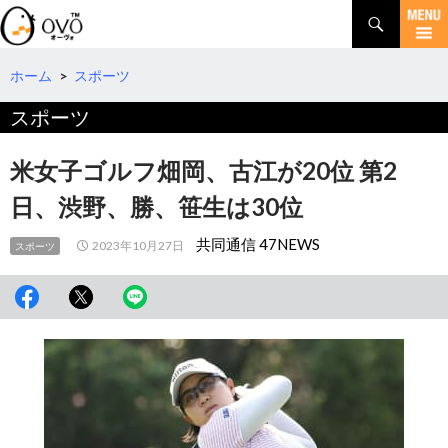
検
索
コ
ン
テ
ホーム
>
スポーツ
ン
スポーツ
ツ
へ
移
米女子ゴルフ畑岡、古江が20位 第2
動
日、渋野、勝、笹生は30位
共同通信 47NEWS
2023年10月27日
スポーツ