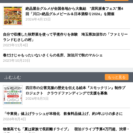
絶品屋台グルメが全国各地から大集結 “庶民派食フェス”第4
回「川口×絶品グルメビール＆日本酒祭り2026」を開催
2026年4月15日
自分で収穫した秋野菜を使って芋煮作りを体験 埼玉県加須市の「ファミリー
ランドむさしの村」
2025年11月4日
春だけじゃもったいないさくらの名所、加治川で秋のマルシェ
2025年10月23日
ふむふむ
もっと見る
四日市の公害克服の歴史を伝える絵本『スモックリン』制作プ
ロジェクト クラウドファンディングで支援を募集
2026年8月5日
「中東発」値上げラッシュが本格化 飲食料品値上げ、約3年ぶりの多さに
2026年8月4日
物価高でも「夏は家族で長距離ドライブ」 宿泊ドライブ予算4万円超、渋滞・