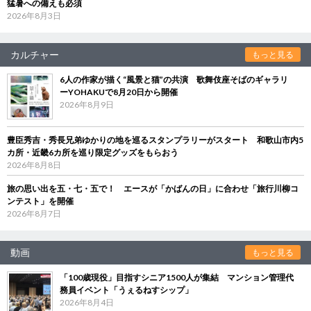
猛暑への備えも必須
2026年8月3日
カルチャー
もっと見る
6人の作家が描く“風景と猫”の共演 歌舞伎座そばのギャラリ
ーYOHAKUで8月20日から開催
2026年8月9日
豊臣秀吉・秀長兄弟ゆかりの地を巡るスタンプラリーがスタート 和歌山市内5
カ所・近畿6カ所を巡り限定グッズをもらおう
2026年8月8日
旅の思い出を五・七・五で！ エースが「かばんの日」に合わせ「旅行川柳コ
ンテスト」を開催
2026年8月7日
動画
もっと見る
「100歳現役」目指すシニア1500人が集結 マンション管理代
務員イベント「うぇるねすシップ」
2026年8月4日