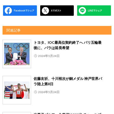
関連記事
トヨタ、IOC最高位契約終了へ パリ五輪最
後に、パラは延長希望
2024年5月24日
佐藤友祈、十川裕次が銅メダル 神戸世界パ
ラ陸上第8日
2024年5月24日