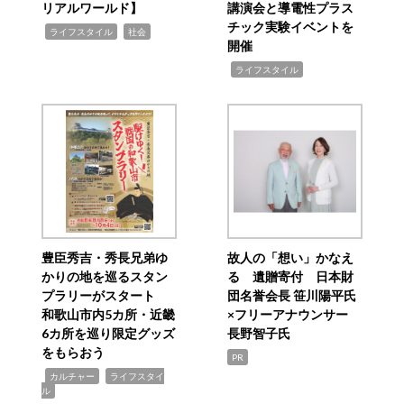
リアルワールド】
講演会と導電性プラス
チック実験イベントを
,
,
ライフスタイル
社会
開催
,
ライフスタイル
豊臣秀吉・秀長兄弟ゆ
故人の「想い」かなえ
かりの地を巡るスタン
る 遺贈寄付 日本財
プラリーがスタート
団名誉会長 笹川陽平氏
和歌山市内5カ所・近畿
×フリーアナウンサー
6カ所を巡り限定グッズ
長野智子氏
をもらおう
PR
,
,
カルチャー
ライフスタイ
ル