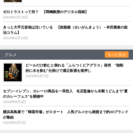
ゼロトラストって何？ 【岡嶋教授のデジタル指南】
2026年6月18日
きっと大平元首相は泣いている 【政眼鏡（せいがんきょう）－本田雅俊の政
治コラム】
2026年6月10日
グルメ
もっと見る
ビールだけ飲むと倒れる「ふらつくビアグラス」発売 “強制
的に水を飲む”仕掛けで適正飲酒を後押し
2026年8月7日
セブン‐イレブン、カレー15商品を一斉投入 名店監修から冷製うどんまで“夏
のカレーフェス”を開催中
2026年8月6日
横浜高島屋で「韓国市場」がスタート 人気グルメから雑貨まで約30ブランド
が集結
2026年8月5日