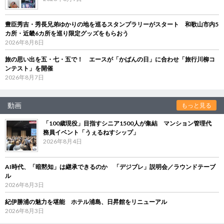
豊臣秀吉・秀長兄弟ゆかりの地を巡るスタンプラリーがスタート 和歌山市内5
カ所・近畿6カ所を巡り限定グッズをもらおう
2026年8月8日
旅の思い出を五・七・五で！ エースが「かばんの日」に合わせ「旅行川柳コ
ンテスト」を開催
2026年8月7日
動画
もっと見る
「100歳現役」目指すシニア1500人が集結 マンション管理代
務員イベント「うぇるねすシップ」
2026年8月4日
AI時代、「暗黙知」は継承できるのか 「デジブレ」説明会／ラウンドテーブ
ル
2026年8月3日
紀伊勝浦の魅力を堪能 ホテル浦島、日昇館をリニューアル
2026年8月3日