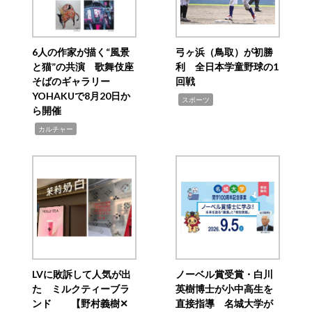
6人の作家が描く“風景
弓ヶ浜（鳥取）が初勝
と猫”の共演 歌舞伎座
利 全日本学童野球の1
そばのギャラリー
回戦
YOHAKUで8月20日か
,
スポーツ
ら開催
,
カルチャー
LVに敗訴して人気が出
ノーベル賞受賞・白川
た ミルクティーブラ
英樹博士が小中高生を
ンド 【野村義樹✕
直接指導 名城大学が