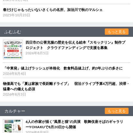
春だけじゃもったいないさくらの名所、加治川で秋のマルシェ
2025年10月23日
ふむふむ
もっと見る
四日市の公害克服の歴史を伝える絵本『スモックリン』制作プ
ロジェクト クラウドファンディングで支援を募集
2026年8月5日
「中東発」値上げラッシュが本格化 飲食料品値上げ、約3年ぶりの多さに
2026年8月4日
物価高でも「夏は家族で長距離ドライブ」 宿泊ドライブ予算4万円超、渋滞・
猛暑への備えも必須
2026年8月3日
カルチャー
もっと見る
6人の作家が描く“風景と猫”の共演 歌舞伎座そばのギャラリ
ーYOHAKUで8月20日から開催
2026年8月9日