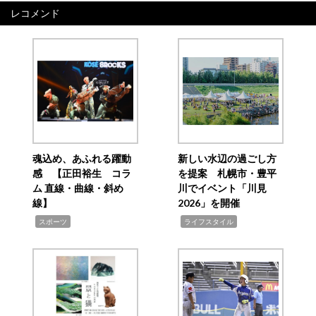
レコメンド
魂込め、あふれる躍動
新しい水辺の過ごし方
感 【正田裕生 コラ
を提案 札幌市・豊平
ム 直線・曲線・斜め
川でイベント「川見
線】
2026」を開催
,
,
スポーツ
ライフスタイル