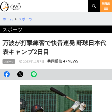
検
索
コ
ン
テ
ホーム
>
スポーツ
ン
スポーツ
ツ
へ
移
万波が打撃練習で快音連発 野球日本代
動
表キャンプ2日目
共同通信 47NEWS
2023年11月7日
スポーツ