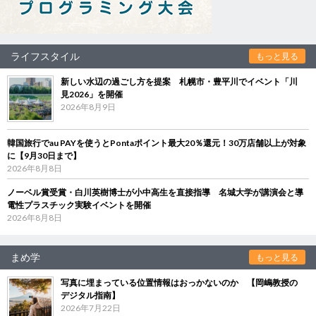
ライフスタイル
もっと見る
新しい水辺の過ごし方を提案 札幌市・豊平川でイベント「川
見2026」を開催
2026年8月9日
韓国旅行でau PAYを使うとPontaポイント最大20％還元！30万店舗以上が対象
に【9月30日まで】
2026年8月8日
ノーベル賞受賞・白川英樹博士が小中高生を直接指導 名城大学が講演会と導
電性プラスチック実験イベントを開催
2026年8月8日
まめ学
もっと見る
写真に埋まっている位置情報はおっかないのか 【岡嶋教授の
デジタル指南】
2026年7月22日