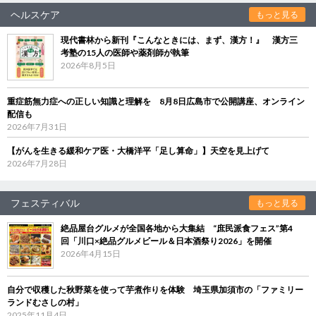
ヘルスケア
もっと見る
現代書林から新刊『こんなときには、まず、漢方！』 漢方三
考塾の15人の医師や薬剤師が執筆
2026年8月5日
重症筋無力症への正しい知識と理解を 8月8日広島市で公開講座、オンライン
配信も
2026年7月31日
【がんを生きる緩和ケア医・大橋洋平「足し算命」】天空を見上げて
2026年7月28日
フェスティバル
もっと見る
絶品屋台グルメが全国各地から大集結 “庶民派食フェス”第4
回「川口×絶品グルメビール＆日本酒祭り2026」を開催
2026年4月15日
自分で収穫した秋野菜を使って芋煮作りを体験 埼玉県加須市の「ファミリー
ランドむさしの村」
2025年11月4日