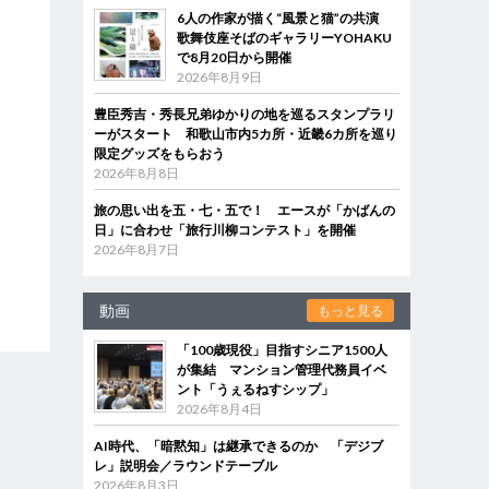
6人の作家が描く“風景と猫”の共演
歌舞伎座そばのギャラリーYOHAKU
で8月20日から開催
2026年8月9日
豊臣秀吉・秀長兄弟ゆかりの地を巡るスタンプラリ
ーがスタート 和歌山市内5カ所・近畿6カ所を巡り
限定グッズをもらおう
2026年8月8日
旅の思い出を五・七・五で！ エースが「かばんの
日」に合わせ「旅行川柳コンテスト」を開催
2026年8月7日
動画
もっと見る
「100歳現役」目指すシニア1500人
が集結 マンション管理代務員イベ
ント「うぇるねすシップ」
2026年8月4日
AI時代、「暗黙知」は継承できるのか 「デジブ
レ」説明会／ラウンドテーブル
2026年8月3日