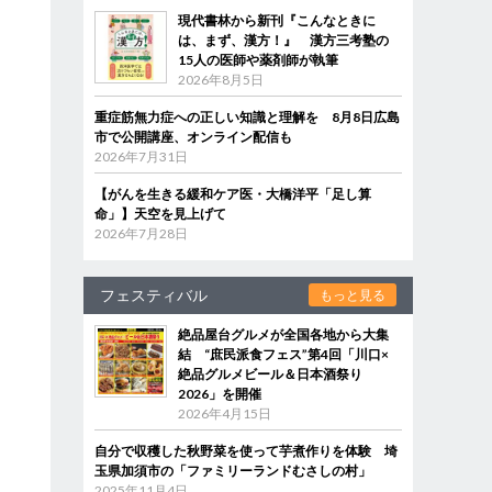
現代書林から新刊『こんなときに
は、まず、漢方！』 漢方三考塾の
15人の医師や薬剤師が執筆
2026年8月5日
重症筋無力症への正しい知識と理解を 8月8日広島
市で公開講座、オンライン配信も
2026年7月31日
【がんを生きる緩和ケア医・大橋洋平「足し算
命」】天空を見上げて
2026年7月28日
フェスティバル
もっと見る
絶品屋台グルメが全国各地から大集
結 “庶民派食フェス”第4回「川口×
絶品グルメビール＆日本酒祭り
2026」を開催
2026年4月15日
自分で収穫した秋野菜を使って芋煮作りを体験 埼
玉県加須市の「ファミリーランドむさしの村」
2025年11月4日