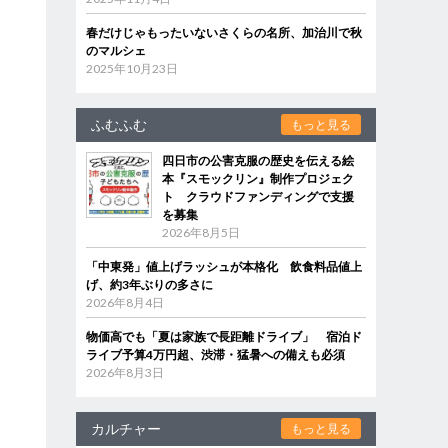
春だけじゃもったいないさくらの名所、加治川で秋
のマルシェ
2025年10月23日
ふむふむ
もっと見る
四日市の公害克服の歴史を伝える絵
本『スモックリン』制作プロジェク
ト クラウドファンディングで支援
を募集
2026年8月5日
「中東発」値上げラッシュが本格化 飲食料品値上
げ、約3年ぶりの多さに
2026年8月4日
物価高でも「夏は家族で長距離ドライブ」 宿泊ド
ライブ予算4万円超、渋滞・猛暑への備えも必須
2026年8月3日
カルチャー
もっと見る