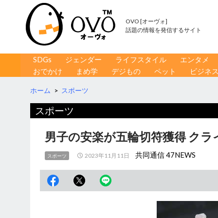
OVO [オーヴォ]
話題の情報を発信するサイト
コンテンツへ移動
検
SDGs
ジェンダー
ライフスタイル
エンタメ
索
おでかけ
まめ学
デジもの
ペット
ビジネ
ホーム
>
スポーツ
スポーツ
男子の安楽が五輪切符獲得 クラ
共同通信 47NEWS
2023年11月11日
スポーツ