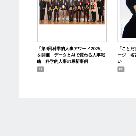
「第4回科学的人事アワード2025」
「ことだ
を開催 データとAIで変わる人事戦
ージ 名
略 科学的人事の最新事例
い
PR
PR