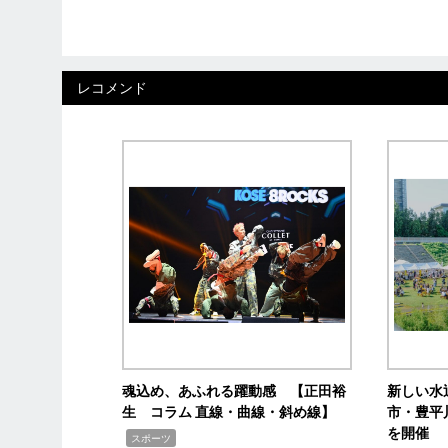
レコメンド
魂込め、あふれる躍動感 【正田裕
新しい水
生 コラム 直線・曲線・斜め線】
市・豊平
を開催
,
スポーツ