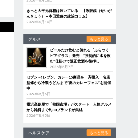
2026年6月18日
きっと大平元首相は泣いている 【政眼鏡（せいが
んきょう）－本田雅俊の政治コラム】
2026年6月10日
グルメ
もっと見る
ビールだけ飲むと倒れる「ふらつく
ビアグラス」発売 “強制的に水を飲
む”仕掛けで適正飲酒を後押し
2026年8月7日
セブン‐イレブン、カレー15商品を一斉投入 名店
監修から冷製うどんまで“夏のカレーフェス”を開催
中
2026年8月6日
横浜高島屋で「韓国市場」がスタート 人気グルメ
から雑貨まで約30ブランドが集結
2026年8月5日
ヘルスケア
もっと見る