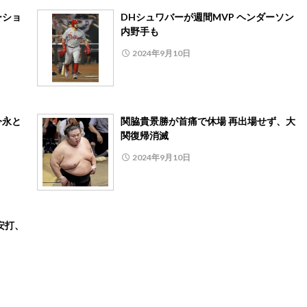
ーショ
DHシュワバーが週間MVP ヘンダーソン
内野手も
2024年9月10日
今永と
関脇貴景勝が首痛で休場 再出場せず、大
関復帰消滅
2024年9月10日
安打、