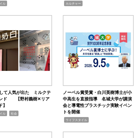
,
イル
カルチャー
訴して人気が出た ミルクテ
ノーベル賞受賞・白川英樹博士が小
ンド 【野村義樹✕リア
中高生を直接指導 名城大学が講演
ド】
会と導電性プラスチック実験イベン
トを開催
,
イル
社会
,
ライフスタイル