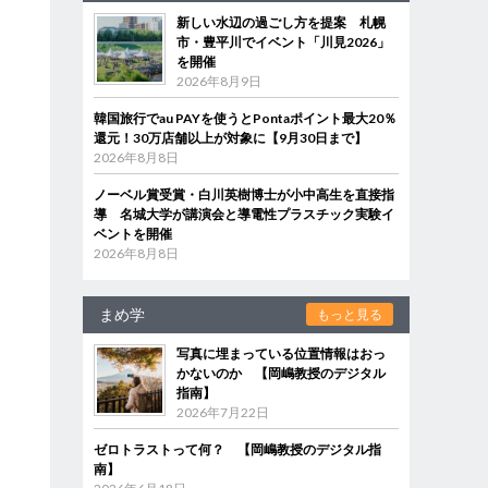
新しい水辺の過ごし方を提案 札幌
市・豊平川でイベント「川見2026」
を開催
2026年8月9日
韓国旅行でau PAYを使うとPontaポイント最大20％
還元！30万店舗以上が対象に【9月30日まで】
2026年8月8日
ノーベル賞受賞・白川英樹博士が小中高生を直接指
導 名城大学が講演会と導電性プラスチック実験イ
ベントを開催
2026年8月8日
まめ学
もっと見る
写真に埋まっている位置情報はおっ
かないのか 【岡嶋教授のデジタル
指南】
2026年7月22日
ゼロトラストって何？ 【岡嶋教授のデジタル指
南】