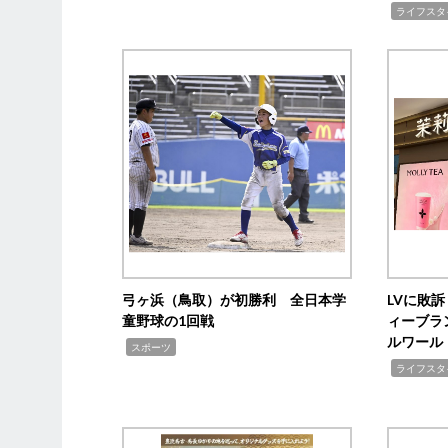
,
ライフスタ
弓ヶ浜（鳥取）が初勝利 全日本学
LVに敗
童野球の1回戦
ィーブラ
ルワール
,
スポーツ
,
ライフスタ