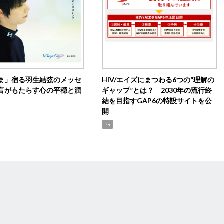
ま」宿る羽生結弦のメッセ
HIV/エイズにまつわる6つの“理解の
言がもたらす心の平穏と潤
ギャップ”とは？ 2030年の流行終
結を目指すGAP6の特設サイトを公
開
PR