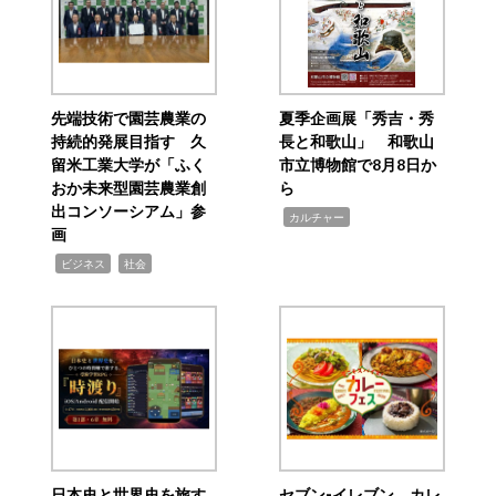
先端技術で園芸農業の
夏季企画展「秀吉・秀
持続的発展目指す 久
長と和歌山」 和歌山
留米工業大学が「ふく
市立博物館で8月8日か
おか未来型園芸農業創
ら
出コンソーシアム」参
,
カルチャー
画
,
,
ビジネス
社会
日本史と世界史を旅す
セブン‐イレブン、カレ