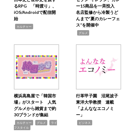
るRPG 「時渡り」、
ー15商品を一斉投入
iOS/Androidで配信開
名店監修から冷製うど
始
んまで“夏のカレーフェ
ス”を開催中
,
カルチャー
,
グルメ
横浜高島屋で「韓国市
行革甲子園 沼尾波子
場」がスタート 人気
東洋大学教授 連載
グルメから雑貨まで約
「よんななエコノミ
30ブランドが集結
ー」
,
,
,
,
カルチャー
グルメ
ライ
ビジネス
フスタイル