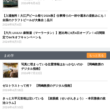
2026年8月6日
【入場無料！大江戸ビール祭り2026秋】仕事帰りの一杯や週末の昼飲みにも！
全国のクラフトビールが大集合｜品川
2026年8月6日
【六六-LIULIU-麻辣湯（マーラータン）】恵比寿に8月6日オープン！6日間限
定で66％オフキャンペーンも
2026年8月5日
まめ学
もっと見る
写真に埋まっている位置情報はおっかないのか 【岡嶋教授の
デジタル指南】
2026年7月22日
ゼロトラストって何？ 【岡嶋教授のデジタル指南】
2026年6月18日
きっと大平元首相は泣いている 【政眼鏡（せいがんきょう）－本田雅俊の政
治コラム】
2026年6月10日