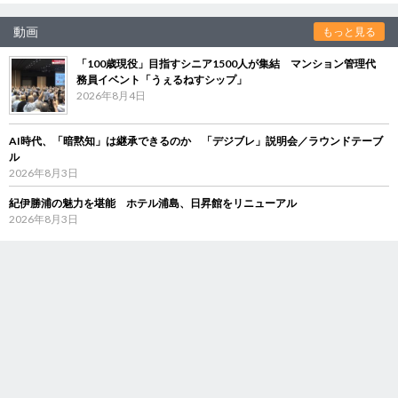
動画
もっと見る
「100歳現役」目指すシニア1500人が集結 マンション管理代
務員イベント「うぇるねすシップ」
2026年8月4日
AI時代、「暗黙知」は継承できるのか 「デジブレ」説明会／ラウンドテーブ
ル
2026年8月3日
紀伊勝浦の魅力を堪能 ホテル浦島、日昇館をリニューアル
2026年8月3日