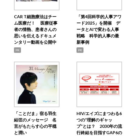
CAR T細胞療法はチー
「第4回科学的人事アワ
ム医療だ！ 医療従事
ード2025」を開催 デ
者の情熱、患者さんの
ータとAIで変わる人事
思いを伝えるドキュメ
戦略 科学的人事の最
ンタリー動画を公開中
新事例
PR
PR
「ことだま」宿る羽生
HIV/エイズにまつわる6
結弦のメッセージ 名
つの“理解のギャッ
言がもたらす心の平穏
プ”とは？ 2030年の流
と潤い
行終結を目指すGAP6の