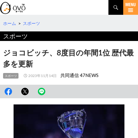
検
索
コ
ン
テ
ホーム
>
スポーツ
ン
スポーツ
ツ
へ
移
ジョコビッチ、8度目の年間1位 歴代最
動
多を更新
共同通信 47NEWS
2023年11月14日
スポーツ