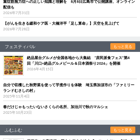
重症筋無力症への正しい知識と理解を 8月8日広島市で公開講座、オンライン
配信も
2026年7月31日
【がんを生きる緩和ケア医・大橋洋平「足し算命」】天空を見上げて
2026年7月28日
フェスティバル
もっと見る
絶品屋台グルメが全国各地から大集結 “庶民派食フェス”第4
回「川口×絶品グルメビール＆日本酒祭り2026」を開催
2026年4月15日
自分で収穫した秋野菜を使って芋煮作りを体験 埼玉県加須市の「ファミリー
ランドむさしの村」
2025年11月4日
春だけじゃもったいないさくらの名所、加治川で秋のマルシェ
2025年10月23日
ふむふむ
もっと見る