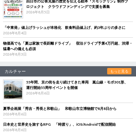
四日市の公害克服の歴史を伝える絵本『スモックリン』制作プ
ロジェクト クラウドファンディングで支援を募集
2026年8月5日
「中東発」値上げラッシュが本格化 飲食料品値上げ、約3年ぶりの多さに
2026年8月4日
物価高でも「夏は家族で長距離ドライブ」 宿泊ドライブ予算4万円超、渋滞・
猛暑への備えも必須
2026年8月3日
カルチャー
もっと見る
55年間、京の街を走り続けてきた車両 嵐山線・モボ301形、
運行開始55周年イベントを開催
2026年8月6日
夏季企画展「秀吉・秀長と和歌山」 和歌山市立博物館で8月8日から
2026年8月6日
日本史と世界史を旅するRPG 「時渡り」、iOS/Androidで配信開始
2026年8月6日