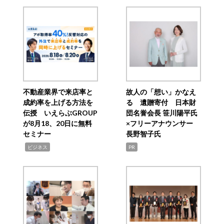
不動産業界で来店率と
故人の「想い」かなえ
成約率を上げる方法を
る 遺贈寄付 日本財
伝授 いえらぶGROUP
団名誉会長 笹川陽平氏
が8月18、20日に無料
×フリーアナウンサー
セミナー
長野智子氏
,
ビジネス
PR