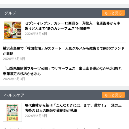
グルメ
もっと見る
セブン‐イレブン、カレー15商品を一斉投入 名店監修から冷
製うどんまで“夏のカレーフェス”を開催中
2026年8月6日
横浜高島屋で「韓国市場」がスタート 人気グルメから雑貨まで約30ブランド
が集結
2026年8月5日
「山梨県笛吹川フルーツ公園」でサマーフェス 富士山を眺めながら水遊び、
季節限定の桃のかき氷も
2026年8月3日
ヘルスケア
もっと見る
現代書林から新刊『こんなときには、まず、漢方！』 漢方三
考塾の15人の医師や薬剤師が執筆
2026年8月5日