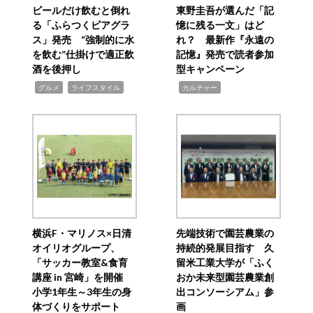
ビールだけ飲むと倒れ
東野圭吾が選んだ「記
る「ふらつくビアグラ
憶に残る一文」はど
ス」発売 “強制的に水
れ？ 最新作『永遠の
を飲む”仕掛けで適正飲
記憶』発売で読者参加
酒を後押し
型キャンペーン
,
,
,
グルメ
ライフスタイル
カルチャー
横浜F・マリノス×日清
先端技術で園芸農業の
オイリオグループ、
持続的発展目指す 久
「サッカー教室&食育
留米工業大学が「ふく
講座 in 宮崎」を開催
おか未来型園芸農業創
小学1年生～3年生の身
出コンソーシアム」参
体づくりをサポート
画