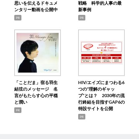
思いを伝えるドキュメ
戦略 科学的人事の最
ンタリー動画を公開中
新事例
PR
PR
「ことだま」宿る羽生
HIV/エイズにまつわる6
結弦のメッセージ 名
つの“理解のギャッ
言がもたらす心の平穏
プ”とは？ 2030年の流
と潤い
行終結を目指すGAP6の
特設サイトを公開
PR
PR