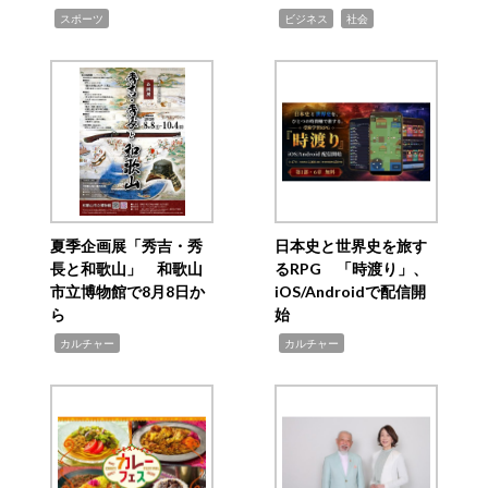
,
,
,
スポーツ
ビジネス
社会
夏季企画展「秀吉・秀
日本史と世界史を旅す
長と和歌山」 和歌山
るRPG 「時渡り」、
市立博物館で8月8日か
iOS/Androidで配信開
ら
始
,
,
カルチャー
カルチャー