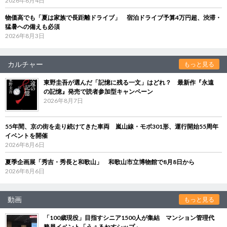
2026年8月4日
物価高でも「夏は家族で長距離ドライブ」 宿泊ドライブ予算4万円超、渋滞・
猛暑への備えも必須
2026年8月3日
カルチャー
もっと見る
東野圭吾が選んだ「記憶に残る一文」はどれ？ 最新作『永遠
の記憶』発売で読者参加型キャンペーン
2026年8月7日
55年間、京の街を走り続けてきた車両 嵐山線・モボ301形、運行開始55周年
イベントを開催
2026年8月6日
夏季企画展「秀吉・秀長と和歌山」 和歌山市立博物館で8月8日から
2026年8月6日
動画
もっと見る
「100歳現役」目指すシニア1500人が集結 マンション管理代
務員イベント「うぇるねすシップ」