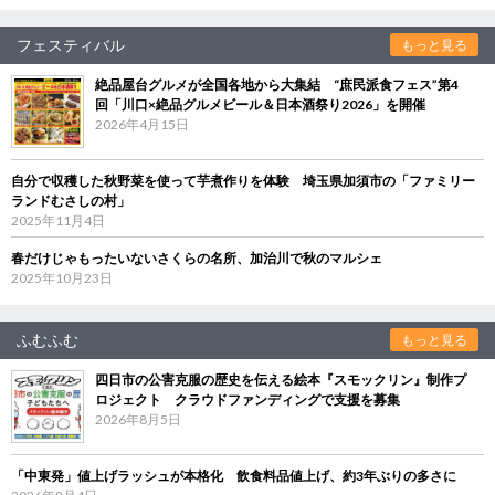
フェスティバル
もっと見る
絶品屋台グルメが全国各地から大集結 “庶民派食フェス”第4
回「川口×絶品グルメビール＆日本酒祭り2026」を開催
2026年4月15日
自分で収穫した秋野菜を使って芋煮作りを体験 埼玉県加須市の「ファミリー
ランドむさしの村」
2025年11月4日
春だけじゃもったいないさくらの名所、加治川で秋のマルシェ
2025年10月23日
ふむふむ
もっと見る
四日市の公害克服の歴史を伝える絵本『スモックリン』制作プ
ロジェクト クラウドファンディングで支援を募集
2026年8月5日
「中東発」値上げラッシュが本格化 飲食料品値上げ、約3年ぶりの多さに