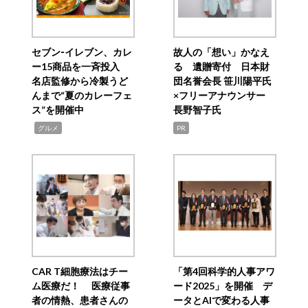
セブン‐イレブン、カレ
故人の「想い」かなえ
ー15商品を一斉投入
る 遺贈寄付 日本財
名店監修から冷製うど
団名誉会長 笹川陽平氏
んまで“夏のカレーフェ
×フリーアナウンサー
ス”を開催中
長野智子氏
,
グルメ
PR
CAR T細胞療法はチー
「第4回科学的人事アワ
ム医療だ！ 医療従事
ード2025」を開催 デ
者の情熱、患者さんの
ータとAIで変わる人事