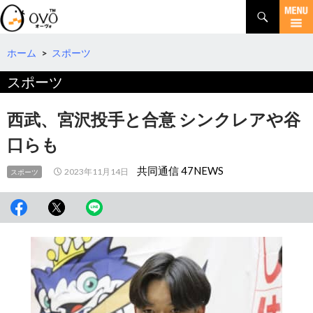
検
索
コ
ン
テ
ホーム
>
スポーツ
ン
スポーツ
ツ
へ
移
西武、宮沢投手と合意 シンクレアや谷
動
口らも
共同通信 47NEWS
2023年11月14日
スポーツ