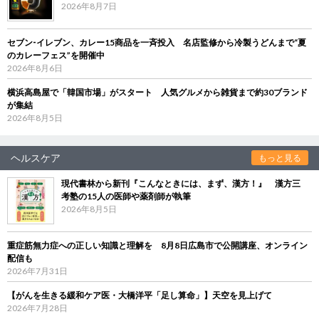
2026年8月7日
セブン‐イレブン、カレー15商品を一斉投入 名店監修から冷製うどんまで“夏
のカレーフェス”を開催中
2026年8月6日
横浜高島屋で「韓国市場」がスタート 人気グルメから雑貨まで約30ブランド
が集結
2026年8月5日
ヘルスケア
もっと見る
現代書林から新刊『こんなときには、まず、漢方！』 漢方三
考塾の15人の医師や薬剤師が執筆
2026年8月5日
重症筋無力症への正しい知識と理解を 8月8日広島市で公開講座、オンライン
配信も
2026年7月31日
【がんを生きる緩和ケア医・大橋洋平「足し算命」】天空を見上げて
2026年7月28日