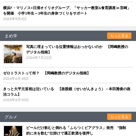
横浜F・マリノス×日清オイリオグループ、「サッカー教室&食育講座 in 宮崎」
を開催 小学1年生～3年生の身体づくりをサポート
2026年8月6日
まめ学
もっと見る
写真に埋まっている位置情報はおっかないのか 【岡嶋教授の
デジタル指南】
2026年7月22日
ゼロトラストって何？ 【岡嶋教授のデジタル指南】
2026年6月18日
きっと大平元首相は泣いている 【政眼鏡（せいがんきょう）－本田雅俊の政
治コラム】
2026年6月10日
グルメ
もっと見る
ビールだけ飲むと倒れる「ふらつくビアグラス」発売 “強制
的に水を飲む”仕掛けで適正飲酒を後押し