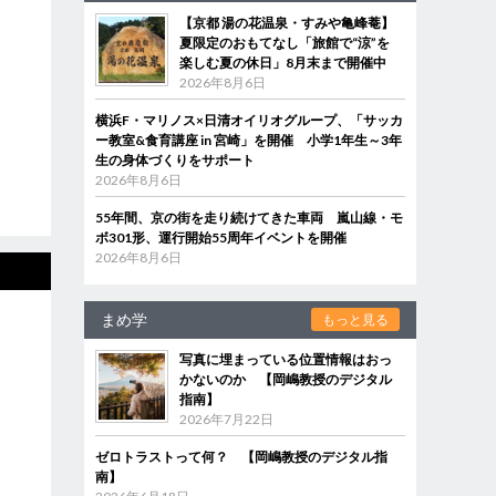
【京都 湯の花温泉・すみや亀峰菴】
夏限定のおもてなし「旅館で“涼”を
楽しむ夏の休日」8月末まで開催中
2026年8月6日
横浜F・マリノス×日清オイリオグループ、「サッカ
ー教室&食育講座 in 宮崎」を開催 小学1年生～3年
生の身体づくりをサポート
2026年8月6日
55年間、京の街を走り続けてきた車両 嵐山線・モ
ボ301形、運行開始55周年イベントを開催
2026年8月6日
まめ学
もっと見る
写真に埋まっている位置情報はおっ
かないのか 【岡嶋教授のデジタル
指南】
2026年7月22日
ゼロトラストって何？ 【岡嶋教授のデジタル指
南】