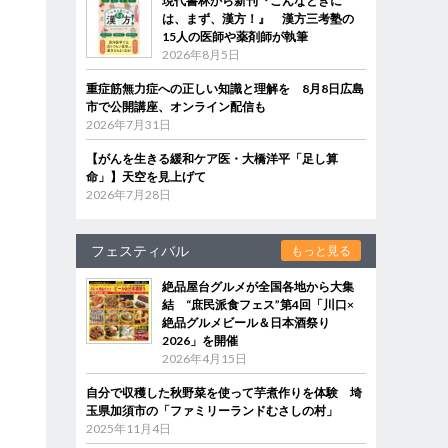
現代書林から新刊『こんなときに
は、まず、漢方！』 漢方三考塾の
15人の医師や薬剤師が執筆
2026年8月5日
重症筋無力症への正しい知識と理解を 8月8日広島
市で公開講座、オンライン配信も
2026年7月31日
【がんを生きる緩和ケア医・大橋洋平「足し算
命」】天空を見上げて
2026年7月28日
フェスティバル
もっと見る
絶品屋台グルメが全国各地から大集
結 “庶民派食フェス”第4回「川口×
絶品グルメビール＆日本酒祭り
2026」を開催
2026年4月15日
自分で収穫した秋野菜を使って芋煮作りを体験 埼
玉県加須市の「ファミリーランドむさしの村」
2025年11月4日