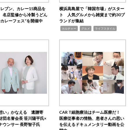
イレブン、カレー15商品を
横浜高島屋で「韓国市場」がスター
 名店監修から冷製うどん
ト 人気グルメから雑貨まで約30ブ
のカレーフェス”を開催中
ランドが集結
,
,
,
カルチャー
グルメ
ライフスタイル
想い」かなえる 遺贈寄
CAR T細胞療法はチーム医療だ！
財団名誉会長 笹川陽平氏×
医療従事者の情熱、患者さんの思い
ナウンサー 長野智子氏
を伝えるドキュメンタリー動画を公