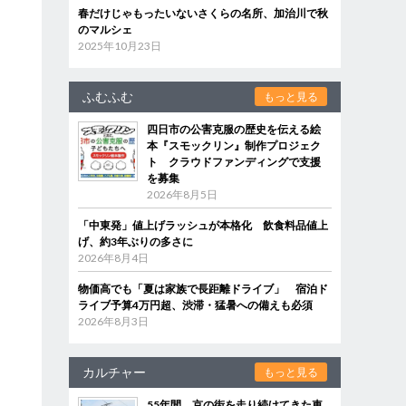
春だけじゃもったいないさくらの名所、加治川で秋
のマルシェ
2025年10月23日
ふむふむ
もっと見る
四日市の公害克服の歴史を伝える絵
本『スモックリン』制作プロジェク
ト クラウドファンディングで支援
を募集
2026年8月5日
「中東発」値上げラッシュが本格化 飲食料品値上
げ、約3年ぶりの多さに
2026年8月4日
物価高でも「夏は家族で長距離ドライブ」 宿泊ド
ライブ予算4万円超、渋滞・猛暑への備えも必須
2026年8月3日
カルチャー
もっと見る
55年間、京の街を走り続けてきた車