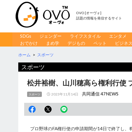
OVO [オーヴォ]
話題の情報を発信するサイト
コンテンツへ移動
検
SDGs
ジェンダー
ライフスタイル
エンタメ
索
おでかけ
まめ学
デジもの
ペット
ビジネ
ホーム
>
スポーツ
スポーツ
松井裕樹、山川穂高ら権利行使 
共同通信 47NEWS
2023年11月14日
スポーツ
プロ野球のFA権行使の申請期間が14日で終了し、有