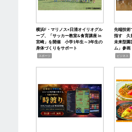
横浜F・マリノス×日清オイリオグル
先端技術
ープ、「サッカー教室&食育講座 in
指す 久
宮崎」を開催 小学1年生～3年生の
未来型園
身体づくりをサポート
ム」参画
,
,
,
スポーツ
ビジネス