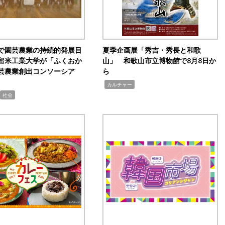
で園芸農業の持続的発展目
夏季企画展「秀吉・秀長と和歌
留米工業大学が「ふくおか
山」 和歌山市立博物館で8月8日か
芸農業創出コンソーシア
ら
,
カルチャー
社会