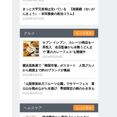
2026年6月18日
きっと大平元首相は泣いている 【政眼鏡（せいが
んきょう）－本田雅俊の政治コラム】
2026年6月10日
グルメ
もっと見る
セブン‐イレブン、カレー15商品を一
斉投入 名店監修から冷製うどんま
で“夏のカレーフェス”を開催中
2026年8月6日
横浜高島屋で「韓国市場」がスタート 人気グルメ
から雑貨まで約30ブランドが集結
2026年8月5日
「山梨県笛吹川フルーツ公園」でサマーフェス 富
士山を眺めながら水遊び、季節限定の桃のかき氷も
2026年8月3日
ヘルスケア
もっと見る