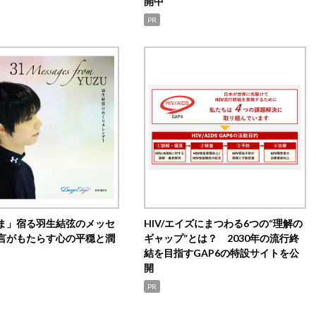
開中
PR
ま」宿る羽生結弦のメッセ
HIV/エイズにまつわる6つの“理解の
言がもたらす心の平穏と潤
ギャップ”とは？ 2030年の流行終
結を目指すGAP6の特設サイトを公
開
PR