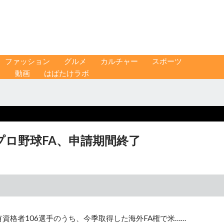
ファッション
グルメ
カルチャー
スポーツ
ス
動画
はばたけラボ
プロ野球FA、申請期間終了
資格者106選手のうち、今季取得した海外FA権で米……