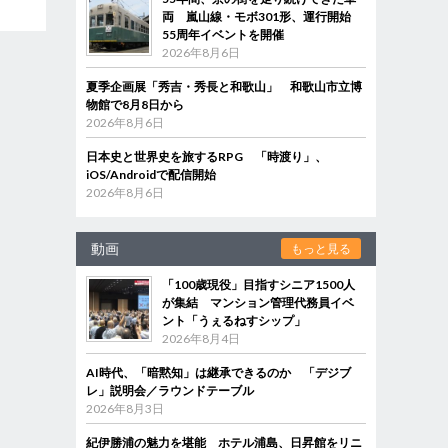
両 嵐山線・モボ301形、運行開始
55周年イベントを開催
2026年8月6日
夏季企画展「秀吉・秀長と和歌山」 和歌山市立博
物館で8月8日から
2026年8月6日
日本史と世界史を旅するRPG 「時渡り」、
iOS/Androidで配信開始
2026年8月6日
動画
もっと見る
「100歳現役」目指すシニア1500人
が集結 マンション管理代務員イベ
ント「うぇるねすシップ」
2026年8月4日
AI時代、「暗黙知」は継承できるのか 「デジブ
レ」説明会／ラウンドテーブル
2026年8月3日
紀伊勝浦の魅力を堪能 ホテル浦島、日昇館をリニ