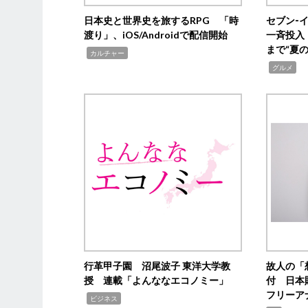
日本史と世界史を旅するRPG 「時
セブン‐
渡り」、iOS/Androidで配信開始
一斉投入
まで“夏
,
カルチャー
,
グルメ
行革甲子園 沼尾波子 東洋大学教
故人の「
授 連載「よんななエコノミー」
付 日本
フリーア
,
ビジネス