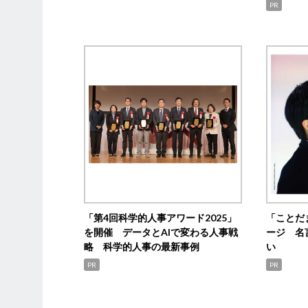
PR
「第4回科学的人事アワード2025」
「ことだ
を開催 データとAIで変わる人事戦
ージ 名
略 科学的人事の最新事例
い
PR
PR