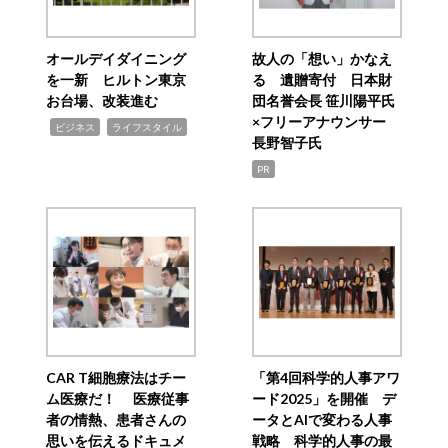
オールデイダイニング
故人の「想い」かなえ
を一新 ヒルトン東京
る 遺贈寄付 日本財
お台場、改装進む
団名誉会長 笹川陽平氏
×フリーアナウンサー
,
,
ビジネス
ライフスタイル
長野智子氏
PR
CAR T細胞療法はチー
「第4回科学的人事アワ
ム医療だ！ 医療従事
ード2025」を開催 デ
者の情熱、患者さんの
ータとAIで変わる人事
思いを伝えるドキュメ
戦略 科学的人事の最