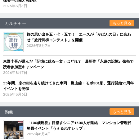
猛暑への備えも必須
2026年8月3日
カルチャー
もっと見る
旅の思い出を五・七・五で！ エースが「かばんの日」に合わ
せ「旅行川柳コンテスト」を開催
2026年8月7日
東野圭吾が選んだ「記憶に残る一文」はどれ？ 最新作『永遠の記憶』発売で
読者参加型キャンペーン
2026年8月7日
55年間、京の街を走り続けてきた車両 嵐山線・モボ301形、運行開始55周年
イベントを開催
2026年8月6日
動画
もっと見る
「100歳現役」目指すシニア1500人が集結 マンション管理代
務員イベント「うぇるねすシップ」
2026年8月4日