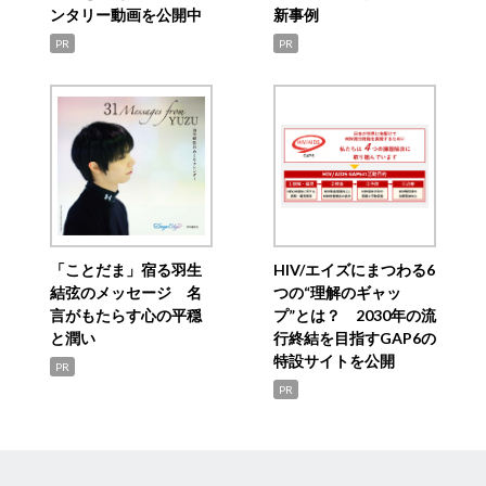
ンタリー動画を公開中
新事例
PR
PR
「ことだま」宿る羽生
HIV/エイズにまつわる6
結弦のメッセージ 名
つの“理解のギャッ
言がもたらす心の平穏
プ”とは？ 2030年の流
と潤い
行終結を目指すGAP6の
特設サイトを公開
PR
PR