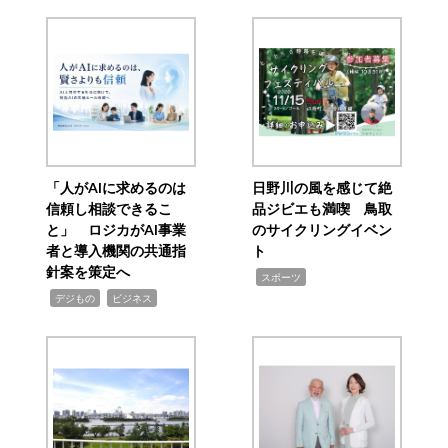
「人がAIに求めるのは
日野川の風を感じて絶
信頼し相談できるこ
品ジビエも満喫 鳥取
と」 ロジカがAI事業
のサイクリングイベン
者と導入機関の共通指
ト
針案を策定へ
,
スポーツ
,
,
デジもの
ビジネス