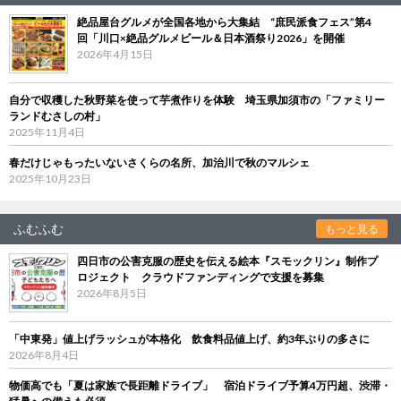
絶品屋台グルメが全国各地から大集結 “庶民派食フェス”第4
回「川口×絶品グルメビール＆日本酒祭り2026」を開催
2026年4月15日
自分で収穫した秋野菜を使って芋煮作りを体験 埼玉県加須市の「ファミリー
ランドむさしの村」
2025年11月4日
春だけじゃもったいないさくらの名所、加治川で秋のマルシェ
2025年10月23日
ふむふむ
もっと見る
四日市の公害克服の歴史を伝える絵本『スモックリン』制作プ
ロジェクト クラウドファンディングで支援を募集
2026年8月5日
「中東発」値上げラッシュが本格化 飲食料品値上げ、約3年ぶりの多さに
2026年8月4日
物価高でも「夏は家族で長距離ドライブ」 宿泊ドライブ予算4万円超、渋滞・