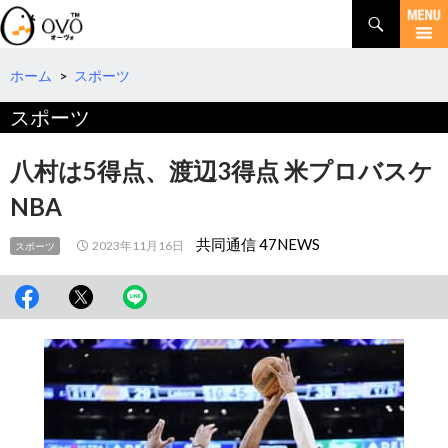
検
索
コ
ン
テ
ホーム
>
スポーツ
ン
スポーツ
ツ
へ
移
八村は5得点、渡辺3得点 米プロバスケ
動
NBA
共同通信 47NEWS
2023年11月16日
スポーツ