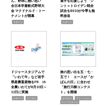
ん、野球に熱い思い
選手を応援しよう シ
全日本学童軟式野球大
ント＝トロイデン戦全
会 マクドナルド・トー
試合をBS10が今季も無
ナメントが開幕
料放送
,
,
スポーツ
スポーツ
ドジャースタジアムで
旅の思い出を五・七・
「いわて牛」など岩手
五で！ エースが「か
県産農畜産物をPR JA
ばんの日」に合わせ
全農いわてが8月10日～
「旅行川柳コンテス
12日に実施
ト」を開催
,
,
,
,
,
スポーツ
ビジネス
おでかけ
ファッション
ライフスタイル