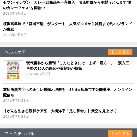
セブン‐イレブン、カレー15商品を一斉投入 名店監修から冷製うどんまで“夏
のカレーフェス”を開催中
2026年8月6日
横浜高島屋で「韓国市場」がスタート 人気グルメから雑貨まで約30ブランド
が集結
2026年8月5日
ヘルスケア
もっと見る
現代書林から新刊『こんなときには、まず、漢方！』 漢方三
考塾の15人の医師や薬剤師が執筆
2026年8月5日
重症筋無力症への正しい知識と理解を 8月8日広島市で公開講座、オンライン
配信も
2026年7月31日
【がんを生きる緩和ケア医・大橋洋平「足し算命」】天空を見上げて
2026年7月28日
フェスティバル
もっと見る