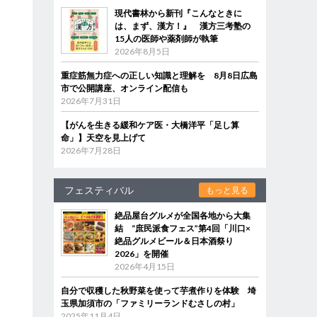
現代書林から新刊『こんなときに
は、まず、漢方！』 漢方三考塾の
15人の医師や薬剤師が執筆
2026年8月5日
重症筋無力症への正しい知識と理解を 8月8日広島
市で公開講座、オンライン配信も
2026年7月31日
【がんを生きる緩和ケア医・大橋洋平「足し算
命」】天空を見上げて
2026年7月28日
フェスティバル
もっと見る
絶品屋台グルメが全国各地から大集
結 “庶民派食フェス”第4回「川口×
絶品グルメビール＆日本酒祭り
2026」を開催
2026年4月15日
自分で収穫した秋野菜を使って芋煮作りを体験 埼
玉県加須市の「ファミリーランドむさしの村」
2025年11月4日