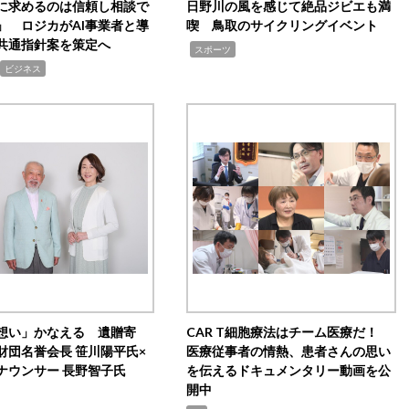
Iに求めるのは信頼し相談で
日野川の風を感じて絶品ジビエも満
」 ロジカがAI事業者と導
喫 鳥取のサイクリングイベント
共通指針案を策定へ
,
スポーツ
ビジネス
想い」かなえる 遺贈寄
CAR T細胞療法はチーム医療だ！
財団名誉会長 笹川陽平氏×
医療従事者の情熱、患者さんの思い
ナウンサー 長野智子氏
を伝えるドキュメンタリー動画を公
開中