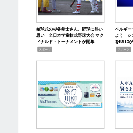
始球式の杉谷拳士さん、野球に熱い
ベルギー
思い 全日本学童軟式野球大会 マク
よう シ
ドナルド・トーナメントが開幕
をBS1
,
,
スポーツ
スポーツ