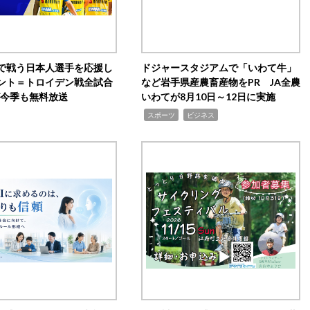
で戦う日本人選手を応援し
ドジャースタジアムで「いわて牛」
ント＝トロイデン戦全試合
など岩手県産農畜産物をPR JA全農
0が今季も無料放送
いわてが8月10日～12日に実施
,
,
スポーツ
ビジネス