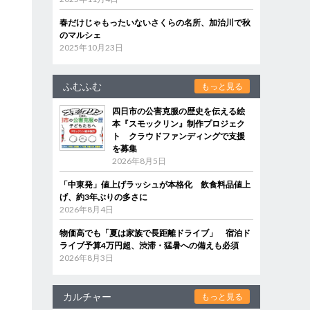
春だけじゃもったいないさくらの名所、加治川で秋
のマルシェ
2025年10月23日
ふむふむ
もっと見る
四日市の公害克服の歴史を伝える絵
本『スモックリン』制作プロジェク
ト クラウドファンディングで支援
を募集
2026年8月5日
「中東発」値上げラッシュが本格化 飲食料品値上
げ、約3年ぶりの多さに
2026年8月4日
物価高でも「夏は家族で長距離ドライブ」 宿泊ド
ライブ予算4万円超、渋滞・猛暑への備えも必須
2026年8月3日
カルチャー
もっと見る