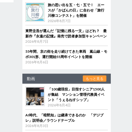
旅の思い出を五・七・五で！ エー
スが「かばんの日」に合わせ「旅行
川柳コンテスト」を開催
2026年8月7日
東野圭吾が選んだ「記憶に残る一文」はどれ？ 最
新作『永遠の記憶』発売で読者参加型キャンペーン
2026年8月7日
55年間、京の街を走り続けてきた車両 嵐山線・モ
ボ301形、運行開始55周年イベントを開催
2026年8月6日
動画
もっと見る
「100歳現役」目指すシニア1500人
が集結 マンション管理代務員イベ
ント「うぇるねすシップ」
2026年8月4日
AI時代、「暗黙知」は継承できるのか 「デジブ
レ」説明会／ラウンドテーブル
2026年8月3日