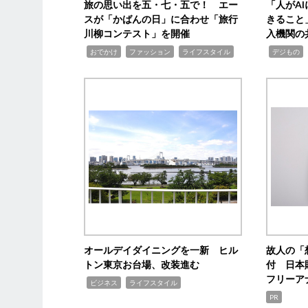
旅の思い出を五・七・五で！ エー
「人がA
スが「かばんの日」に合わせ「旅行
きること
川柳コンテスト」を開催
入機関の
,
,
,
,
,
おでかけ
ファッション
ライフスタイル
デジもの
オールデイダイニングを一新 ヒル
故人の「
トン東京お台場、改装進む
付 日本
フリーア
,
,
ビジネス
ライフスタイル
PR