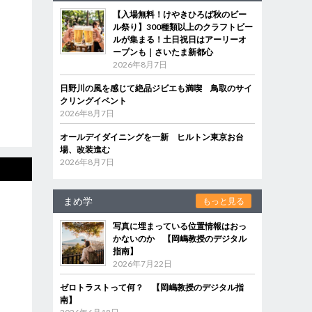
【入場無料！けやきひろば秋のビー
ル祭り】300種類以上のクラフトビー
ルが集まる！土日祝日はアーリーオ
ープンも｜さいたま新都心
2026年8月7日
日野川の風を感じて絶品ジビエも満喫 鳥取のサイ
クリングイベント
2026年8月7日
オールデイダイニングを一新 ヒルトン東京お台
場、改装進む
2026年8月7日
まめ学
もっと見る
写真に埋まっている位置情報はおっ
かないのか 【岡嶋教授のデジタル
指南】
2026年7月22日
ゼロトラストって何？ 【岡嶋教授のデジタル指
南】