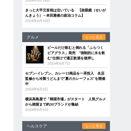
2026年6月18日
きっと大平元首相は泣いている 【政眼鏡（せいが
んきょう）－本田雅俊の政治コラム】
2026年6月10日
グルメ
もっと見る
ビールだけ飲むと倒れる「ふらつく
ビアグラス」発売 “強制的に水を飲
む”仕掛けで適正飲酒を後押し
2026年8月7日
セブン‐イレブン、カレー15商品を一斉投入 名店
監修から冷製うどんまで“夏のカレーフェス”を開催
中
2026年8月6日
横浜高島屋で「韓国市場」がスタート 人気グルメ
から雑貨まで約30ブランドが集結
2026年8月5日
ヘルスケア
もっと見る