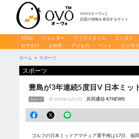
OVO [オーヴォ]
話題の情報を発信するサイト
コンテンツへ移動
検
SDGs
ジェンダー
ライフスタイル
エンタメ
索
おでかけ
まめ学
デジもの
ペット
ビジネ
ホーム
>
スポーツ
スポーツ
豊島が3年連続5度目V 日本ミ
共同通信 47NEWS
2023年11月17日
スポーツ
ゴルフの日本ミッドアマチュア選手権は17日、福岡県