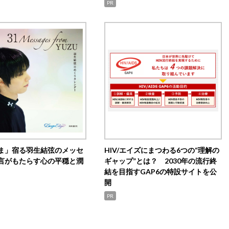
PR
ま」宿る羽生結弦のメッセ
HIV/エイズにまつわる6つの“理解の
言がもたらす心の平穏と潤
ギャップ”とは？ 2030年の流行終
結を目指すGAP6の特設サイトを公
開
PR