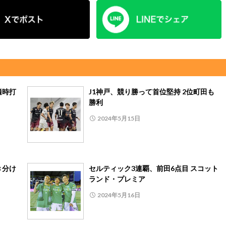
適時打
J1神戸、競り勝って首位堅持 2位町田も
勝利
2024年5月15日
き分け
セルティック3連覇、前田6点目 スコット
ランド・プレミア
2024年5月16日