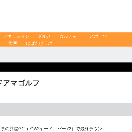
ファッション
グルメ
カルチャー
スポーツ
ス
動画
はばたけラボ
ッドアマゴルフ
の芥屋GC（7162ヤード、パー72）で最終ラウン……