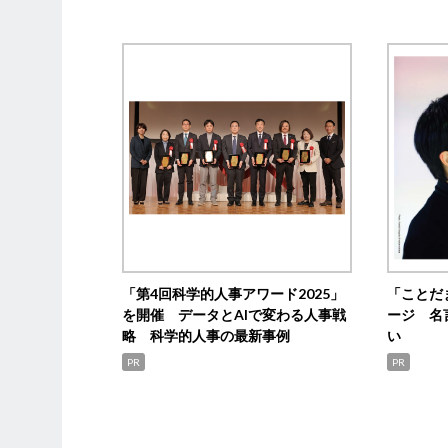
「第4回科学的人事アワード2025」
「ことだ
を開催 データとAIで変わる人事戦
ージ 名
略 科学的人事の最新事例
い
PR
PR