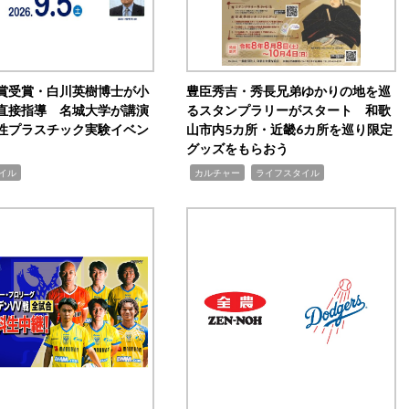
賞受賞・白川英樹博士が小
豊臣秀吉・秀長兄弟ゆかりの地を巡
直接指導 名城大学が講演
るスタンプラリーがスタート 和歌
性プラスチック実験イベン
山市内5カ所・近畿6カ所を巡り限定
グッズをもらおう
,
,
イル
カルチャー
ライフスタイル