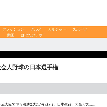
ファッション
グルメ
カルチャー
スポーツ
ス
動画
はばたけラボ
社会人野球の日本選手権
ーム大阪で準々決勝2試合が行われ、日本生命、大阪ガス……