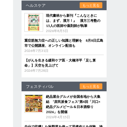
ヘルスケア
もっと見る
現代書林から新刊『こんなときに
は、まず、漢方！』 漢方三考塾の
15人の医師や薬剤師が執筆
2026年8月5日
重症筋無力症への正しい知識と理解を 8月8日広島
市で公開講座、オンライン配信も
2026年7月31日
【がんを生きる緩和ケア医・大橋洋平「足し算
命」】天空を見上げて
2026年7月28日
フェスティバル
もっと見る
絶品屋台グルメが全国各地から大集
結 “庶民派食フェス”第4回「川口×
絶品グルメビール＆日本酒祭り
2026」を開催
2026年4月15日
自分で収穫した秋野菜を使って芋煮作りを体験 埼