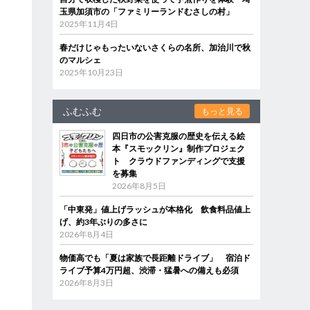
玉県加須市の「ファミリーランドむさしの村」
2025年11月4日
春だけじゃもったいないさくらの名所、加治川で秋
のマルシェ
2025年10月23日
ふむふむ
もっと見る
四日市の公害克服の歴史を伝える絵
本『スモックリン』制作プロジェク
ト クラウドファンディングで支援
を募集
2026年8月5日
「中東発」値上げラッシュが本格化 飲食料品値上
げ、約3年ぶりの多さに
2026年8月4日
物価高でも「夏は家族で長距離ドライブ」 宿泊ド
ライブ予算4万円超、渋滞・猛暑への備えも必須
2026年8月3日