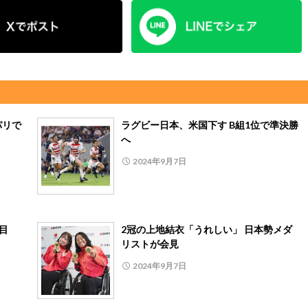
パリで
ラグビー日本、米国下す B組1位で準決勝
へ
2024年9月7日
勝目
2冠の上地結衣「うれしい」 日本勢メダ
リストが会見
2024年9月7日