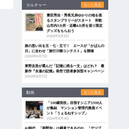
カルチャー
もっと見る
豊臣秀吉・秀長兄弟ゆかりの地を巡
るスタンプラリーがスタート 和歌
山市内5カ所・近畿6カ所を巡り限定
グッズをもらおう
2026年8月8日
旅の思い出を五・七・五で！ エースが「かばんの
日」に合わせ「旅行川柳コンテスト」を開催
2026年8月7日
東野圭吾が選んだ「記憶に残る一文」はどれ？ 最
新作『永遠の記憶』発売で読者参加型キャンペーン
2026年8月7日
動画
もっと見る
「100歳現役」目指すシニア1500人
が集結 マンション管理代務員イベ
ント「うぇるねすシップ」
2026年8月4日
AI時代、「暗黙知」は継承できるのか 「デジブ