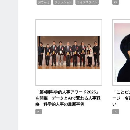
,
,
,
おでかけ
ファッション
ライフスタイル
PR
「第4回科学的人事アワード2025」
「ことだ
を開催 データとAIで変わる人事戦
ージ 名
略 科学的人事の最新事例
い
PR
PR