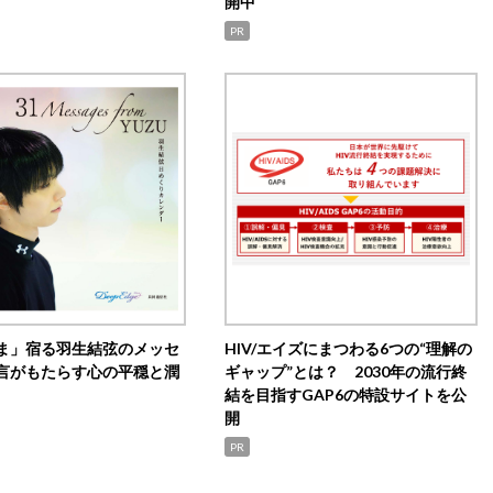
開中
PR
ま」宿る羽生結弦のメッセ
HIV/エイズにまつわる6つの“理解の
言がもたらす心の平穏と潤
ギャップ”とは？ 2030年の流行終
結を目指すGAP6の特設サイトを公
開
PR