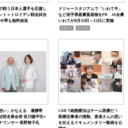
で戦う日本人選手を応援し
ドジャースタジアムで「いわて牛」
ント＝トロイデン戦全試合
など岩手県産農畜産物をPR JA全農
0が今季も無料放送
いわてが8月10日～12日に実施
,
,
スポーツ
ビジネス
想い」かなえる 遺贈寄
CAR T細胞療法はチーム医療だ！
財団名誉会長 笹川陽平氏×
医療従事者の情熱、患者さんの思い
ナウンサー 長野智子氏
を伝えるドキュメンタリー動画を公