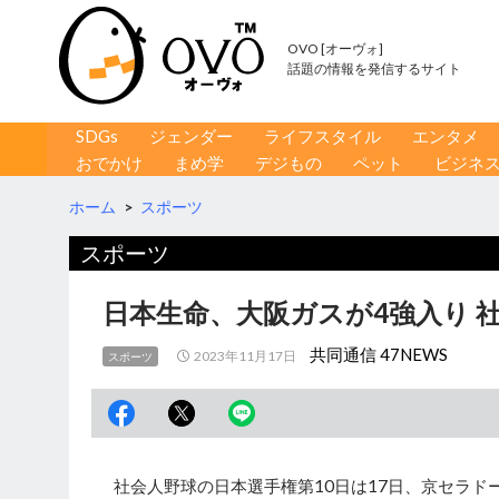
OVO [オーヴォ]
話題の情報を発信するサイト
コンテンツへ移動
検
SDGs
ジェンダー
ライフスタイル
エンタメ
索
おでかけ
まめ学
デジもの
ペット
ビジネ
ホーム
>
スポーツ
スポーツ
日本生命、大阪ガスが4強入り 
共同通信 47NEWS
2023年11月17日
スポーツ
社会人野球の日本選手権第10日は17日、京セラド