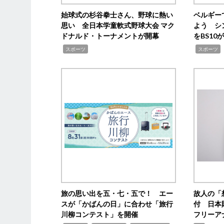
始球式の杉谷拳士さん、野球に熱い
ベルギー
思い 全日本学童軟式野球大会 マク
よう シ
ドナルド・トーナメントが開幕
をBS1
,
,
スポーツ
スポーツ
旅の思い出を五・七・五で！ エー
故人の「
スが「かばんの日」に合わせ「旅行
付 日本
川柳コンテスト」を開催
フリーア