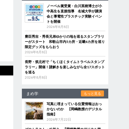
ノーベル賞受賞・白川英樹博士が小
中高生を直接指導 名城大学が講演
会と導電性プラスチック実験イベン
トを開催
2026年8月8日
豊臣秀吉・秀長兄弟ゆかりの地を巡るスタンプラリ
ーがスタート 和歌山市内5カ所・近畿6カ所を巡り
限定グッズをもらおう
2026年8月8日
長野・筑北村で「ちくほくタイムトラベルスタンプ
ラリー」開催！謎解きを楽しみながら全17スポット
を巡る
2026年8月8日
まめ学
もっと見る
写真に埋まっている位置情報はおっ
かないのか 【岡嶋教授のデジタル
指南】
2026年7月22日