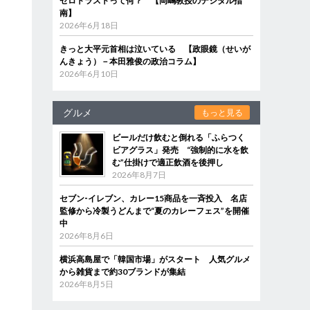
ゼロトラストって何？ 【岡嶋教授のデジタル指
南】
2026年6月18日
きっと大平元首相は泣いている 【政眼鏡（せいが
んきょう）－本田雅俊の政治コラム】
2026年6月10日
グルメ
もっと見る
ビールだけ飲むと倒れる「ふらつく
ビアグラス」発売 “強制的に水を飲
む”仕掛けで適正飲酒を後押し
2026年8月7日
セブン‐イレブン、カレー15商品を一斉投入 名店
監修から冷製うどんまで“夏のカレーフェス”を開催
中
2026年8月6日
横浜高島屋で「韓国市場」がスタート 人気グルメ
から雑貨まで約30ブランドが集結
2026年8月5日