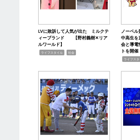
LVに敗訴して人気が出た ミルクテ
ノーベル
ィーブランド 【野村義樹✕リア
中高生を
ルワールド】
会と導電
トを開催
,
,
ライフスタイル
社会
,
ライフスタ