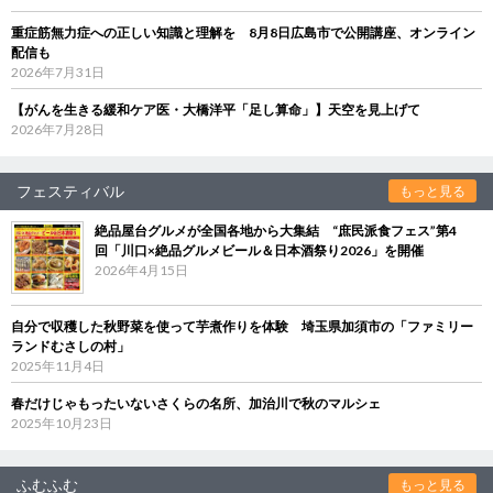
重症筋無力症への正しい知識と理解を 8月8日広島市で公開講座、オンライン
配信も
2026年7月31日
【がんを生きる緩和ケア医・大橋洋平「足し算命」】天空を見上げて
2026年7月28日
フェスティバル
もっと見る
絶品屋台グルメが全国各地から大集結 “庶民派食フェス”第4
回「川口×絶品グルメビール＆日本酒祭り2026」を開催
2026年4月15日
自分で収穫した秋野菜を使って芋煮作りを体験 埼玉県加須市の「ファミリー
ランドむさしの村」
2025年11月4日
春だけじゃもったいないさくらの名所、加治川で秋のマルシェ
2025年10月23日
ふむふむ
もっと見る