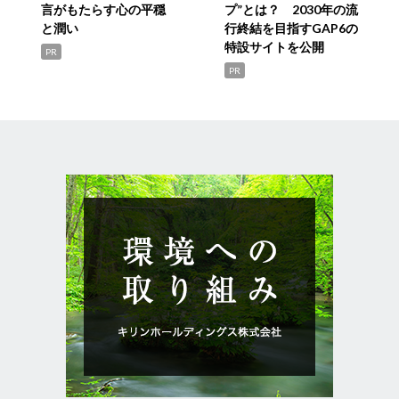
言がもたらす心の平穏
プ”とは？ 2030年の流
と潤い
行終結を目指すGAP6の
特設サイトを公開
PR
PR