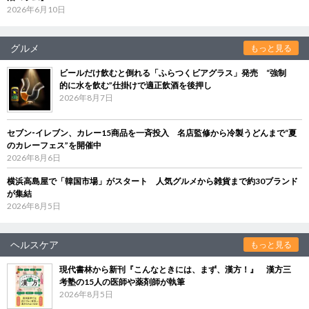
2026年6月10日
グルメ
もっと見る
ビールだけ飲むと倒れる「ふらつくビアグラス」発売 “強制
的に水を飲む”仕掛けで適正飲酒を後押し
2026年8月7日
セブン‐イレブン、カレー15商品を一斉投入 名店監修から冷製うどんまで“夏
のカレーフェス”を開催中
2026年8月6日
横浜高島屋で「韓国市場」がスタート 人気グルメから雑貨まで約30ブランド
が集結
2026年8月5日
ヘルスケア
もっと見る
現代書林から新刊『こんなときには、まず、漢方！』 漢方三
考塾の15人の医師や薬剤師が執筆
2026年8月5日