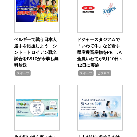
ベルギーで戦う日本人
ドジャースタジアムで
選手を応援しよう シ
「いわて牛」など岩手
ント＝トロイデン戦全
県産農畜産物をPR JA
試合をBS10が今季も無
全農いわてが8月10日～
料放送
12日に実施
,
,
,
スポーツ
スポーツ
ビジネス
旅の思い出を五・七・
「人がAIに求めるのは