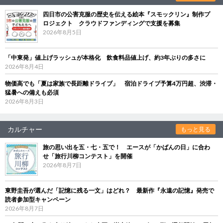
四日市の公害克服の歴史を伝える絵本『スモックリン』制作プ
ロジェクト クラウドファンディングで支援を募集
2026年8月5日
「中東発」値上げラッシュが本格化 飲食料品値上げ、約3年ぶりの多さに
2026年8月4日
物価高でも「夏は家族で長距離ドライブ」 宿泊ドライブ予算4万円超、渋滞・
猛暑への備えも必須
2026年8月3日
カルチャー
もっと見る
旅の思い出を五・七・五で！ エースが「かばんの日」に合わ
せ「旅行川柳コンテスト」を開催
2026年8月7日
東野圭吾が選んだ「記憶に残る一文」はどれ？ 最新作『永遠の記憶』発売で
読者参加型キャンペーン
2026年8月7日