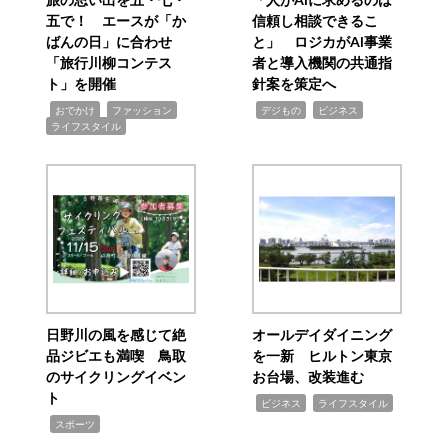
五で！ エースが「か
信頼し相談できるこ
ばんの日」に合わせ
と」 ロジカがAI事業
「旅行川柳コンテス
者と導入機関の共通指
ト」を開催
針案を策定へ
,
,
,
,
,
おでかけ
ファッション
デジもの
ビジネス
ライフスタイル
日野川の風を感じて絶
オールデイダイニング
品ジビエも満喫 鳥取
を一新 ヒルトン東京
のサイクリングイベン
お台場、改装進む
ト
,
,
ビジネス
ライフスタイル
,
スポーツ