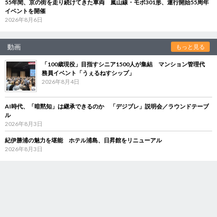
55年間、京の街を走り続けてきた車両 嵐山線・モボ301形、運行開始55周年
イベントを開催
2026年8月6日
動画
もっと見る
「100歳現役」目指すシニア1500人が集結 マンション管理代
務員イベント「うぇるねすシップ」
2026年8月4日
AI時代、「暗黙知」は継承できるのか 「デジブレ」説明会／ラウンドテーブ
ル
2026年8月3日
紀伊勝浦の魅力を堪能 ホテル浦島、日昇館をリニューアル
2026年8月3日