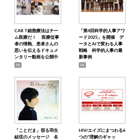
CAR T細胞療法はチー
「第4回科学的人事アワ
ム医療だ！ 医療従事
ード2025」を開催 デ
者の情熱、患者さんの
ータとAIで変わる人事
思いを伝えるドキュメ
戦略 科学的人事の最
ンタリー動画を公開中
新事例
PR
PR
「ことだま」宿る羽生
HIV/エイズにまつわる6
結弦のメッセージ 名
つの“理解のギャッ