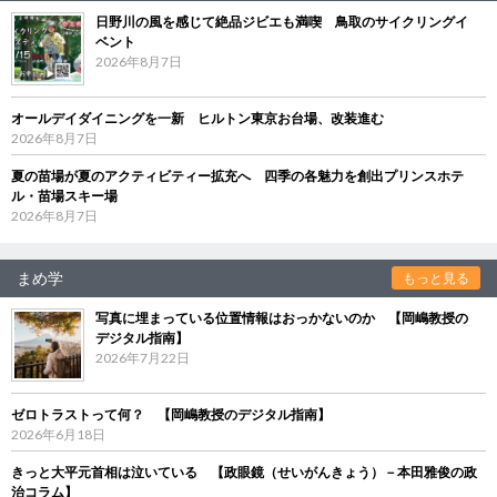
日野川の風を感じて絶品ジビエも満喫 鳥取のサイクリングイ
ベント
2026年8月7日
オールデイダイニングを一新 ヒルトン東京お台場、改装進む
2026年8月7日
夏の苗場が夏のアクティビティー拡充へ 四季の各魅力を創出プリンスホテ
ル・苗場スキー場
2026年8月7日
まめ学
もっと見る
写真に埋まっている位置情報はおっかないのか 【岡嶋教授の
デジタル指南】
2026年7月22日
ゼロトラストって何？ 【岡嶋教授のデジタル指南】
2026年6月18日
きっと大平元首相は泣いている 【政眼鏡（せいがんきょう）－本田雅俊の政
治コラム】