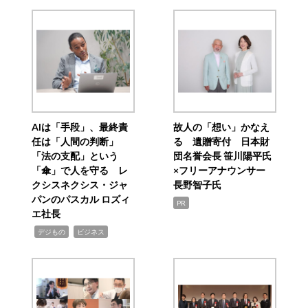
AIは「手段」、最終責
故人の「想い」かなえ
任は「人間の判断」
る 遺贈寄付 日本財
「法の支配」という
団名誉会長 笹川陽平氏
「傘」で人を守る レ
×フリーアナウンサー
クシスネクシス・ジャ
長野智子氏
パンのパスカル ロズィ
PR
エ社長
,
,
デジもの
ビジネス