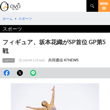
検
索
コ
ン
テ
ホーム
>
スポーツ
ン
スポーツ
ツ
へ
移
フィギュア、坂本花織がSP首位 GP第5
動
戦
共同通信 47NEWS
2023年11月18日
スポーツ