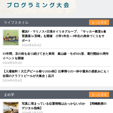
ライフスタイル
もっと見る
横浜F・マリノス×日清オイリオグループ、「サッカー教室&食
育講座 in 宮崎」を開催 小学1年生～3年生の身体づくりをサ
ポート
2026年8月6日
55年間、京の街を走り続けてきた車両 嵐山線・モボ301形、運行開始55周年
イベントを開催
2026年8月6日
【入場無料！大江戸ビール祭り2026秋】仕事帰りの一杯や週末の昼飲みにも！
全国のクラフトビールが大集合｜品川
2026年8月6日
まめ学
もっと見る
写真に埋まっている位置情報はおっかないのか 【岡嶋教授の
デジタル指南】
2026年7月22日