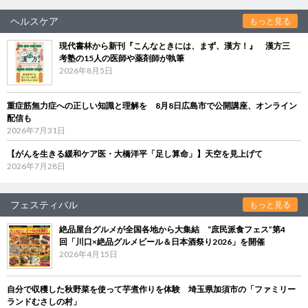
ヘルスケア
もっと見る
現代書林から新刊『こんなときには、まず、漢方！』 漢方三
考塾の15人の医師や薬剤師が執筆
2026年8月5日
重症筋無力症への正しい知識と理解を 8月8日広島市で公開講座、オンライン
配信も
2026年7月31日
【がんを生きる緩和ケア医・大橋洋平「足し算命」】天空を見上げて
2026年7月28日
フェスティバル
もっと見る
絶品屋台グルメが全国各地から大集結 “庶民派食フェス”第4
回「川口×絶品グルメビール＆日本酒祭り2026」を開催
2026年4月15日
自分で収穫した秋野菜を使って芋煮作りを体験 埼玉県加須市の「ファミリー
ランドむさしの村」