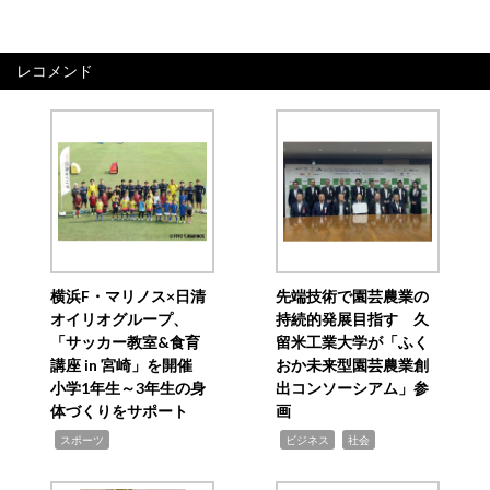
レコメンド
横浜F・マリノス×日清
先端技術で園芸農業の
オイリオグループ、
持続的発展目指す 久
「サッカー教室&食育
留米工業大学が「ふく
講座 in 宮崎」を開催
おか未来型園芸農業創
小学1年生～3年生の身
出コンソーシアム」参
体づくりをサポート
画
,
,
,
スポーツ
ビジネス
社会