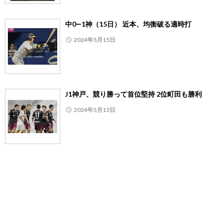
中0―1神（15日） 近本、均衡破る適時打
2024年5月15日
J1神戸、競り勝って首位堅持 2位町田も勝利
2024年5月15日