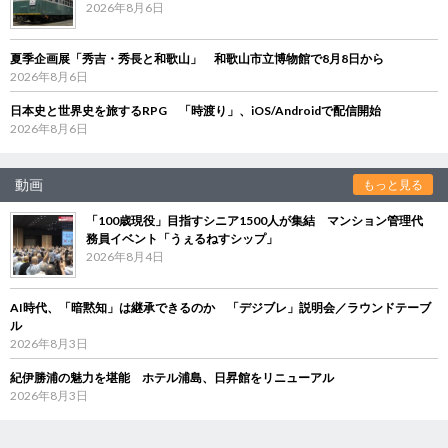
2026年8月6日
夏季企画展「秀吉・秀長と和歌山」 和歌山市立博物館で8月8日から
2026年8月6日
日本史と世界史を旅するRPG 「時渡り」、iOS/Androidで配信開始
2026年8月6日
動画
もっと見る
「100歳現役」目指すシニア1500人が集結 マンション管理代
務員イベント「うぇるねすシップ」
2026年8月4日
AI時代、「暗黙知」は継承できるのか 「デジブレ」説明会／ラウンドテーブ
ル
2026年8月3日
紀伊勝浦の魅力を堪能 ホテル浦島、日昇館をリニューアル
2026年8月3日