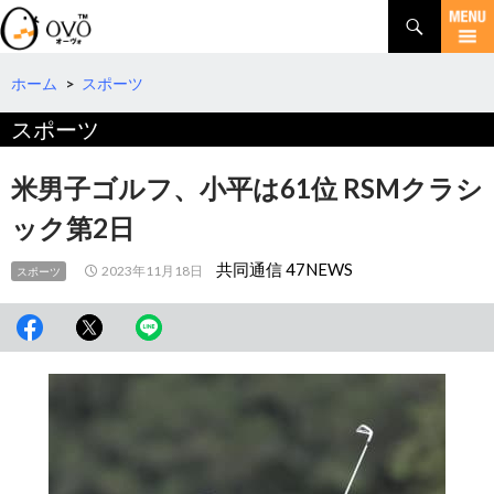
検
索
コ
ン
テ
ホーム
>
スポーツ
ン
スポーツ
ツ
へ
移
米男子ゴルフ、小平は61位 RSMクラシ
動
ック第2日
共同通信 47NEWS
2023年11月18日
スポーツ