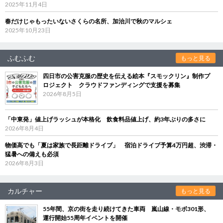
2025年11月4日
春だけじゃもったいないさくらの名所、加治川で秋のマルシェ
2025年10月23日
ふむふむ
もっと見る
四日市の公害克服の歴史を伝える絵本『スモックリン』制作プ
ロジェクト クラウドファンディングで支援を募集
2026年8月5日
「中東発」値上げラッシュが本格化 飲食料品値上げ、約3年ぶりの多さに
2026年8月4日
物価高でも「夏は家族で長距離ドライブ」 宿泊ドライブ予算4万円超、渋滞・
猛暑への備えも必須
2026年8月3日
カルチャー
もっと見る
55年間、京の街を走り続けてきた車両 嵐山線・モボ301形、
運行開始55周年イベントを開催