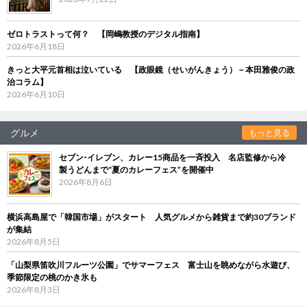
ゼロトラストって何？ 【岡嶋教授のデジタル指南】
2026年6月18日
きっと大平元首相は泣いている 【政眼鏡（せいがんきょう）－本田雅俊の政
治コラム】
2026年6月10日
グルメ
もっと見る
セブン‐イレブン、カレー15商品を一斉投入 名店監修から冷
製うどんまで“夏のカレーフェス”を開催中
2026年8月6日
横浜高島屋で「韓国市場」がスタート 人気グルメから雑貨まで約30ブランド
が集結
2026年8月5日
「山梨県笛吹川フルーツ公園」でサマーフェス 富士山を眺めながら水遊び、
季節限定の桃のかき氷も
2026年8月3日