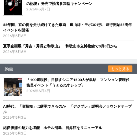
の記憶』発売で読者参加型キャンペーン
2026年8月7日
55年間、京の街を走り続けてきた車両 嵐山線・モボ301形、運行開始55周年
イベントを開催
2026年8月6日
夏季企画展「秀吉・秀長と和歌山」 和歌山市立博物館で8月8日から
2026年8月6日
動画
もっと見る
「100歳現役」目指すシニア1500人が集結 マンション管理代
務員イベント「うぇるねすシップ」
2026年8月4日
AI時代、「暗黙知」は継承できるのか 「デジブレ」説明会／ラウンドテーブ
ル
2026年8月3日
紀伊勝浦の魅力を堪能 ホテル浦島、日昇館をリニューアル
2026年8月3日