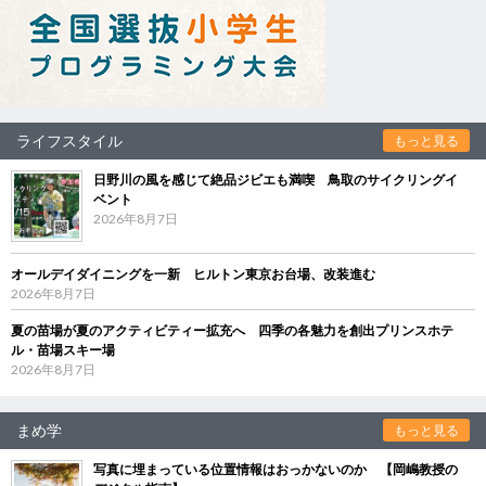
ライフスタイル
もっと見る
日野川の風を感じて絶品ジビエも満喫 鳥取のサイクリングイ
ベント
2026年8月7日
オールデイダイニングを一新 ヒルトン東京お台場、改装進む
2026年8月7日
夏の苗場が夏のアクティビティー拡充へ 四季の各魅力を創出プリンスホテ
ル・苗場スキー場
2026年8月7日
まめ学
もっと見る
写真に埋まっている位置情報はおっかないのか 【岡嶋教授の