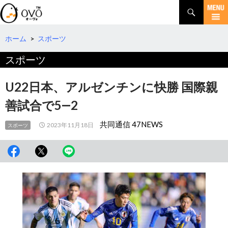
検
索
コ
ン
テ
ホーム
>
スポーツ
ン
スポーツ
ツ
へ
移
U22日本、アルゼンチンに快勝 国際親
動
善試合で5―2
共同通信 47NEWS
2023年11月18日
スポーツ