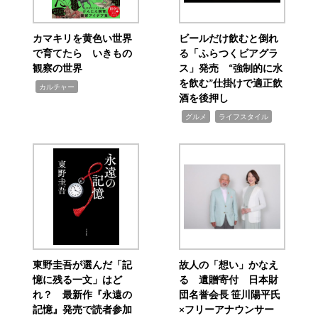
カマキリを黄色い世界
ビールだけ飲むと倒れ
で育てたら いきもの
る「ふらつくビアグラ
観察の世界
ス」発売 “強制的に水
を飲む”仕掛けで適正飲
,
カルチャー
酒を後押し
,
,
グルメ
ライフスタイル
東野圭吾が選んだ「記
故人の「想い」かなえ
憶に残る一文」はど
る 遺贈寄付 日本財
れ？ 最新作『永遠の
団名誉会長 笹川陽平氏
記憶』発売で読者参加
×フリーアナウンサー