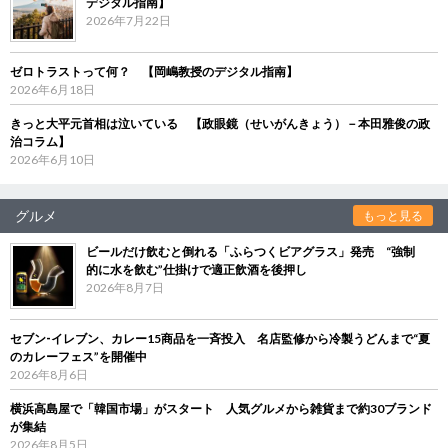
デジタル指南】
2026年7月22日
ゼロトラストって何？ 【岡嶋教授のデジタル指南】
2026年6月18日
きっと大平元首相は泣いている 【政眼鏡（せいがんきょう）－本田雅俊の政
治コラム】
2026年6月10日
グルメ
もっと見る
ビールだけ飲むと倒れる「ふらつくビアグラス」発売 “強制
的に水を飲む”仕掛けで適正飲酒を後押し
2026年8月7日
セブン‐イレブン、カレー15商品を一斉投入 名店監修から冷製うどんまで“夏
のカレーフェス”を開催中
2026年8月6日
横浜高島屋で「韓国市場」がスタート 人気グルメから雑貨まで約30ブランド
が集結
2026年8月5日