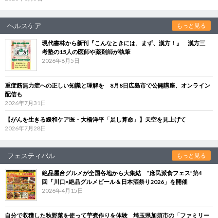
ヘルスケア
もっと見る
現代書林から新刊『こんなときには、まず、漢方！』 漢方三
考塾の15人の医師や薬剤師が執筆
2026年8月5日
重症筋無力症への正しい知識と理解を 8月8日広島市で公開講座、オンライン
配信も
2026年7月31日
【がんを生きる緩和ケア医・大橋洋平「足し算命」】天空を見上げて
2026年7月28日
フェスティバル
もっと見る
絶品屋台グルメが全国各地から大集結 “庶民派食フェス”第4
回「川口×絶品グルメビール＆日本酒祭り2026」を開催
2026年4月15日
自分で収穫した秋野菜を使って芋煮作りを体験 埼玉県加須市の「ファミリー