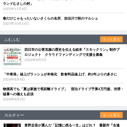
ランドむさしの村」
2025年11月4日
春だけじゃもったいないさくらの名所、加治川で秋のマルシェ
2025年10月23日
ふむふむ
もっと見る
四日市の公害克服の歴史を伝える絵本『スモックリン』制作プ
ロジェクト クラウドファンディングで支援を募集
2026年8月5日
「中東発」値上げラッシュが本格化 飲食料品値上げ、約3年ぶりの多さに
2026年8月4日
物価高でも「夏は家族で長距離ドライブ」 宿泊ドライブ予算4万円超、渋滞・
猛暑への備えも必須
2026年8月3日
カルチャー
もっと見る
東野圭吾が選んだ「記憶に残る一文」はどれ？ 最新作『永遠