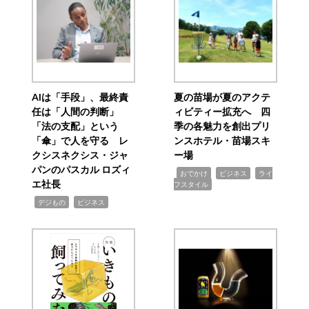
AIは「手段」、最終責
夏の苗場が夏のアクテ
任は「人間の判断」
ィビティー拡充へ 四
「法の支配」という
季の各魅力を創出プリ
「傘」で人を守る レ
ンスホテル・苗場スキ
クシスネクシス・ジャ
ー場
パンのパスカル ロズィ
,
,
,
おでかけ
ビジネス
ライ
エ社長
フスタイル
,
,
デジもの
ビジネス