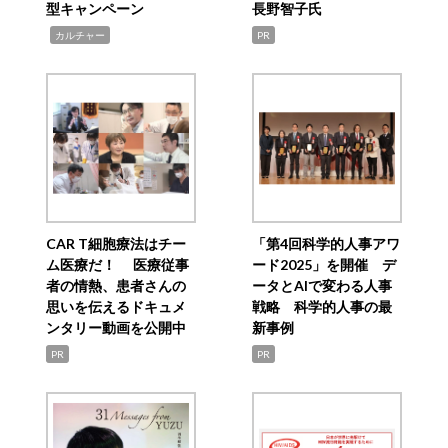
型キャンペーン
長野智子氏
,
カルチャー
PR
CAR T細胞療法はチー
「第4回科学的人事アワ
ム医療だ！ 医療従事
ード2025」を開催 デ
者の情熱、患者さんの
ータとAIで変わる人事
思いを伝えるドキュメ
戦略 科学的人事の最
ンタリー動画を公開中
新事例
PR
PR