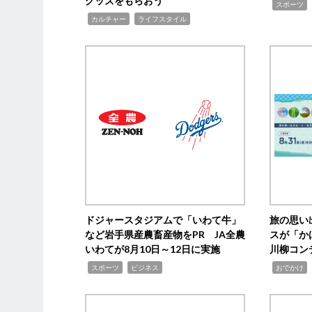
グッズをもらおう
,
スポーツ
,
,
カルチャー
ライフスタイル
ドジャースタジアムで「いわて牛」
旅の思い
など岩手県産農畜産物をPR JA全農
スが「か
いわてが8月10日～12日に実施
川柳コン
,
,
,
,
スポーツ
ビジネス
おでかけ