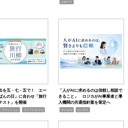
,
スポーツ
出を五・七・五で！ エー
「人がAIに求めるのは信頼し相談で
ばんの日」に合わせ「旅行
きること」 ロジカがAI事業者と導
テスト」を開催
入機関の共通指針案を策定へ
,
,
,
ファッション
ライフスタイル
デジもの
ビジネス