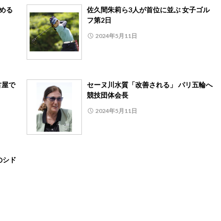
止める
佐久間朱莉ら3人が首位に並ぶ 女子ゴル
フ第2日
2024年5月11日
古屋で
セーヌ川水質「改善される」 パリ五輪へ
競技団体会長
2024年5月11日
のシド