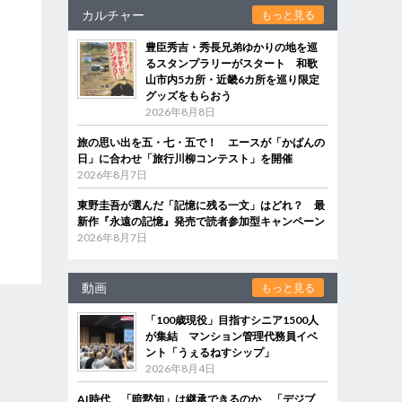
カルチャー
もっと見る
豊臣秀吉・秀長兄弟ゆかりの地を巡
るスタンプラリーがスタート 和歌
山市内5カ所・近畿6カ所を巡り限定
グッズをもらおう
2026年8月8日
旅の思い出を五・七・五で！ エースが「かばんの
日」に合わせ「旅行川柳コンテスト」を開催
2026年8月7日
東野圭吾が選んだ「記憶に残る一文」はどれ？ 最
新作『永遠の記憶』発売で読者参加型キャンペーン
2026年8月7日
動画
もっと見る
「100歳現役」目指すシニア1500人
が集結 マンション管理代務員イベ
ント「うぇるねすシップ」
2026年8月4日
AI時代、「暗黙知」は継承できるのか 「デジブ