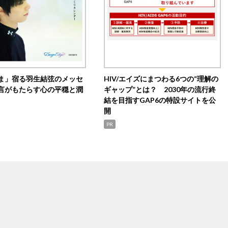
ま」宿る羽生結弦のメッセ
HIV/エイズにまつわる6つの“理解の
言がもたらす心の平穏と潤
ギャップ”とは？ 2030年の流行終
結を目指すGAP6の特設サイトを公
開
PR