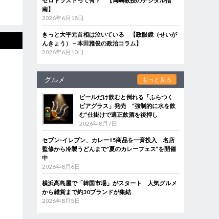
ゼロトラストって何？ 【岡嶋教授のデジタル指
南】
2026年6月18日
きっと大平元首相は泣いている 【政眼鏡（せいが
んきょう）－本田雅俊の政治コラム】
2026年6月10日
グルメ
もっと見る
ビールだけ飲むと倒れる「ふらつく
ビアグラス」発売 “強制的に水を飲
む”仕掛けで適正飲酒を後押し
2026年8月7日
セブン‐イレブン、カレー15商品を一斉投入 名店
監修から冷製うどんまで“夏のカレーフェス”を開催
中
2026年8月6日
横浜高島屋で「韓国市場」がスタート 人気グルメ
から雑貨まで約30ブランドが集結
2026年8月5日