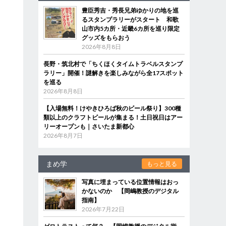
豊臣秀吉・秀長兄弟ゆかりの地を巡
るスタンプラリーがスタート 和歌
山市内5カ所・近畿6カ所を巡り限定
グッズをもらおう
2026年8月8日
長野・筑北村で「ちくほくタイムトラベルスタンプ
ラリー」開催！謎解きを楽しみながら全17スポット
を巡る
2026年8月8日
【入場無料！けやきひろば秋のビール祭り】300種
類以上のクラフトビールが集まる！土日祝日はアー
リーオープンも｜さいたま新都心
2026年8月7日
まめ学
もっと見る
写真に埋まっている位置情報はおっ
かないのか 【岡嶋教授のデジタル
指南】
2026年7月22日