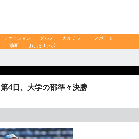
ファッション
グルメ
カルチャー
スポーツ
ス
動画
はばたけラボ
 第4日、大学の部準々決勝