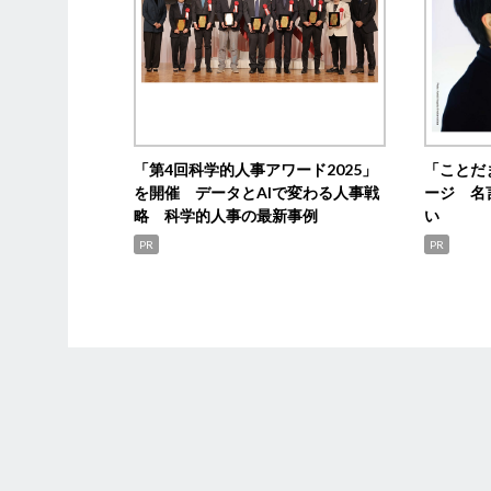
「第4回科学的人事アワード2025」
「ことだ
を開催 データとAIで変わる人事戦
ージ 名
略 科学的人事の最新事例
い
PR
PR