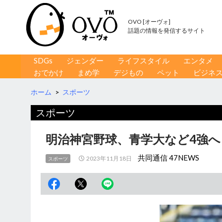
OVO [オーヴォ]
話題の情報を発信するサイト
コンテンツへ移動
検
SDGs
ジェンダー
ライフスタイル
エンタメ
索
おでかけ
まめ学
デジもの
ペット
ビジネ
ホーム
>
スポーツ
スポーツ
明治神宮野球、青学大など4強へ
共同通信 47NEWS
2023年11月18日
スポーツ