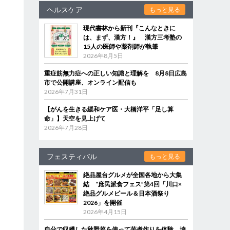
ヘルスケア
もっと見る
現代書林から新刊『こんなときに
は、まず、漢方！』 漢方三考塾の
15人の医師や薬剤師が執筆
2026年8月5日
重症筋無力症への正しい知識と理解を 8月8日広島
市で公開講座、オンライン配信も
2026年7月31日
【がんを生きる緩和ケア医・大橋洋平「足し算
命」】天空を見上げて
2026年7月28日
フェスティバル
もっと見る
絶品屋台グルメが全国各地から大集
結 “庶民派食フェス”第4回「川口×
絶品グルメビール＆日本酒祭り
2026」を開催
2026年4月15日
自分で収穫した秋野菜を使って芋煮作りを体験 埼