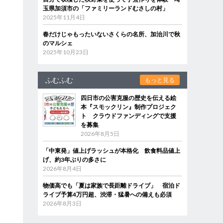
玉県加須市の「ファミリーランドむさしの村」
2025年11月4日
春だけじゃもったいないさくらの名所、加治川で秋
のマルシェ
2025年10月23日
ふむふむ
もっと見る
四日市の公害克服の歴史を伝える絵
本『スモックリン』制作プロジェク
ト クラウドファンディングで支援
を募集
2026年8月5日
「中東発」値上げラッシュが本格化 飲食料品値上
げ、約3年ぶりの多さに
2026年8月4日
物価高でも「夏は家族で長距離ドライブ」 宿泊ド
ライブ予算4万円超、渋滞・猛暑への備えも必須
2026年8月3日