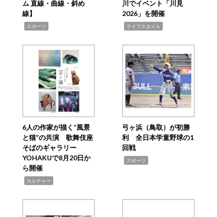
ム 直線・曲線・斜め
川でイベント「川見
線】
2026」を開催
,
,
スポーツ
ライフスタイル
6人の作家が描く“風景
弓ヶ浜（鳥取）が初勝
と猫”の共演 歌舞伎座
利 全日本学童野球の1
そばのギャラリー
回戦
YOHAKUで8月20日か
,
スポーツ
ら開催
,
カルチャー