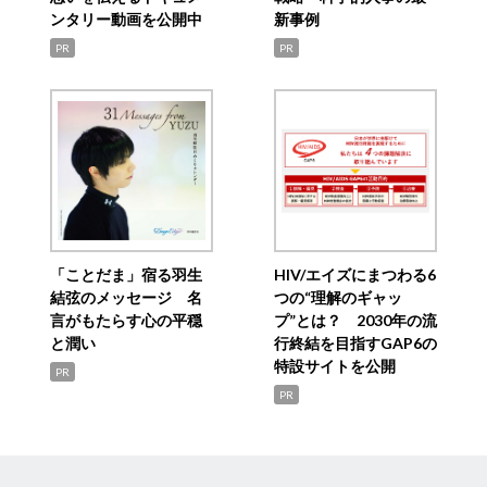
ンタリー動画を公開中
新事例
PR
PR
「ことだま」宿る羽生
HIV/エイズにまつわる6
結弦のメッセージ 名
つの“理解のギャッ
言がもたらす心の平穏
プ”とは？ 2030年の流
と潤い
行終結を目指すGAP6の
特設サイトを公開
PR
PR