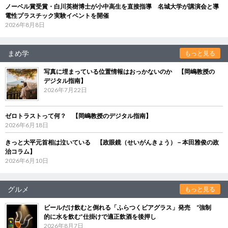
ノーベル賞受賞・白川英樹博士が小中高生を直接指導 名城大学が講演会と導
電性プラスチック実験イベントを開催
2026年8月8日
まめ学
もっと見る
写真に埋まっている位置情報はおっかないのか 【岡嶋教授の
デジタル指南】
2026年7月22日
ゼロトラストって何？ 【岡嶋教授のデジタル指南】
2026年6月18日
きっと大平元首相は泣いている 【政眼鏡（せいがんきょう）－本田雅俊の政
治コラム】
2026年6月10日
グルメ
もっと見る
ビールだけ飲むと倒れる「ふらつくビアグラス」発売 “強制
的に水を飲む”仕掛けで適正飲酒を後押し
2026年8月7日