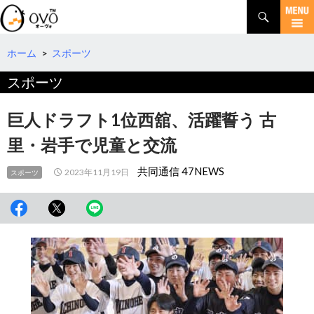
検
索
コ
ン
テ
ホーム
>
スポーツ
ン
スポーツ
ツ
へ
移
巨人ドラフト1位西舘、活躍誓う 古
動
里・岩手で児童と交流
共同通信 47NEWS
2023年11月19日
スポーツ