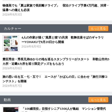
物価高でも「夏は家族で長距離ドライブ」 宿泊ドライブ予算4万円超、渋滞・
猛暑への備えも必須
2026年8月3日
カルチャー
もっと見る
6人の作家が描く“風景と猫”の共演 歌舞伎座そばのギャラリ
ーYOHAKUで8月20日から開催
2026年8月9日
豊臣秀吉・秀長兄弟ゆかりの地を巡るスタンプラリーがスタート 和歌山市内5
カ所・近畿6カ所を巡り限定グッズをもらおう
2026年8月8日
旅の思い出を五・七・五で！ エースが「かばんの日」に合わせ「旅行川柳コ
ンテスト」を開催
2026年8月7日
動画
もっと見る
「100歳現役」目指すシニア1500人が集結 マンション管理代