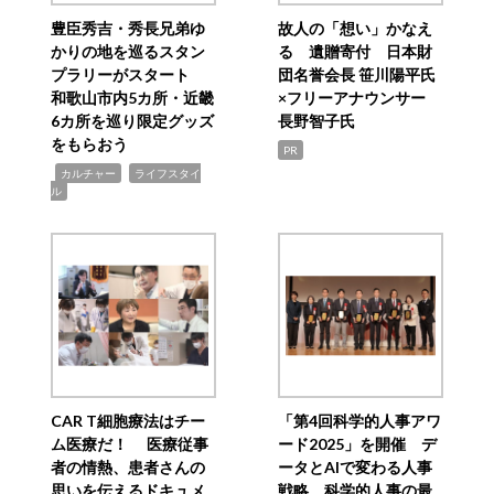
豊臣秀吉・秀長兄弟ゆ
故人の「想い」かなえ
かりの地を巡るスタン
る 遺贈寄付 日本財
プラリーがスタート
団名誉会長 笹川陽平氏
和歌山市内5カ所・近畿
×フリーアナウンサー
6カ所を巡り限定グッズ
長野智子氏
をもらおう
PR
,
,
カルチャー
ライフスタイ
ル
CAR T細胞療法はチー
「第4回科学的人事アワ
ム医療だ！ 医療従事
ード2025」を開催 デ
者の情熱、患者さんの
ータとAIで変わる人事
思いを伝えるドキュメ
戦略 科学的人事の最