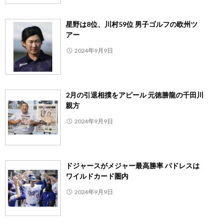
星野は8位、川村59位 男子ゴルフの欧州ツ
アー
2024年9月9日
2月の引退相撲をアピール 元徳勝龍の千田川
親方
2024年9月9日
ドジャースがメジャー最高勝率 パドレスは
ワイルドカード圏内
2024年9月9日