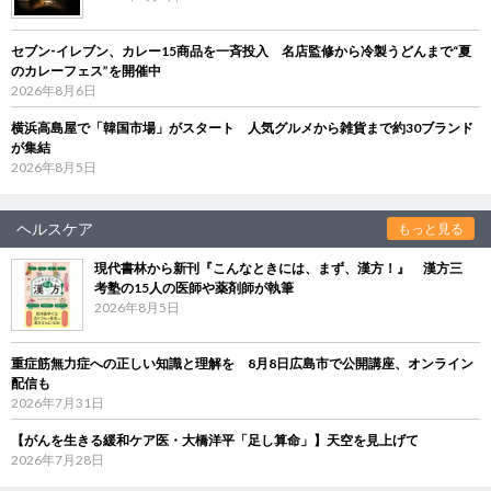
セブン‐イレブン、カレー15商品を一斉投入 名店監修から冷製うどんまで“夏
のカレーフェス”を開催中
2026年8月6日
横浜高島屋で「韓国市場」がスタート 人気グルメから雑貨まで約30ブランド
が集結
2026年8月5日
ヘルスケア
もっと見る
現代書林から新刊『こんなときには、まず、漢方！』 漢方三
考塾の15人の医師や薬剤師が執筆
2026年8月5日
重症筋無力症への正しい知識と理解を 8月8日広島市で公開講座、オンライン
配信も
2026年7月31日
【がんを生きる緩和ケア医・大橋洋平「足し算命」】天空を見上げて
2026年7月28日