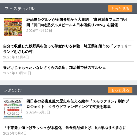
フェスティバル
もっと見る
絶品屋台グルメが全国各地から大集結 “庶民派食フェス”第4
回「川口×絶品グルメビール＆日本酒祭り2026」を開催
2026年4月15日
自分で収穫した秋野菜を使って芋煮作りを体験 埼玉県加須市の「ファミリー
ランドむさしの村」
2025年11月4日
春だけじゃもったいないさくらの名所、加治川で秋のマルシェ
2025年10月23日
ふむふむ
もっと見る
四日市の公害克服の歴史を伝える絵本『スモックリン』制作プ
ロジェクト クラウドファンディングで支援を募集
2026年8月5日
「中東発」値上げラッシュが本格化 飲食料品値上げ、約3年ぶりの多さに
2026年8月4日