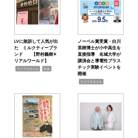
LVに敗訴して人気が出
ノーベル賞受賞・白川
た ミルクティーブラ
英樹博士が小中高生を
ンド 【野村義樹✕
直接指導 名城大学が
リアルワールド】
講演会と導電性プラス
チック実験イベントを
,
,
ライフスタイル
社会
開催
,
ライフスタイル