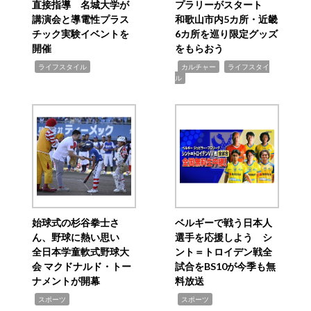
直接指導 名城大学が
プラリーがスタート
講演会と導電性プラス
和歌山市内5カ所・近畿
チック実験イベントを
6カ所を巡り限定グッズ
開催
をもらおう
,
,
,
ライフスタイル
カルチャー
ライフスタイ
ル
始球式の杉谷拳士さ
ベルギーで戦う日本人
ん、野球に熱い思い
選手を応援しよう シ
全日本学童軟式野球大
ント＝トロイデン戦全
会 マクドナルド・トー
試合をBS10が今季も無
ナメントが開幕
料放送
,
,
スポーツ
スポーツ