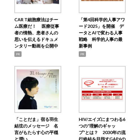
CAR T細胞療法はチー
「第4回科学的人事アワ
ム医療だ！ 医療従事
ード2025」を開催 デ
者の情熱、患者さんの
ータとAIで変わる人事
思いを伝えるドキュメ
戦略 科学的人事の最
ンタリー動画を公開中
新事例
PR
PR
「ことだま」宿る羽生
HIV/エイズにまつわる6
結弦のメッセージ 名
つの“理解のギャッ
言がもたらす心の平穏
プ”とは？ 2030年の流
と潤い
行終結を目指すGAP6の