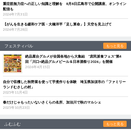
重症筋無力症への正しい知識と理解を 8月8日広島市で公開講座、オンライン
配信も
2026年7月31日
【がんを生きる緩和ケア医・大橋洋平「足し算命」】天空を見上げて
2026年7月28日
フェスティバル
もっと見る
絶品屋台グルメが全国各地から大集結 “庶民派食フェス”第4
回「川口×絶品グルメビール＆日本酒祭り2026」を開催
2026年4月15日
自分で収穫した秋野菜を使って芋煮作りを体験 埼玉県加須市の「ファミリー
ランドむさしの村」
2025年11月4日
春だけじゃもったいないさくらの名所、加治川で秋のマルシェ
2025年10月23日
ふむふむ
もっと見る