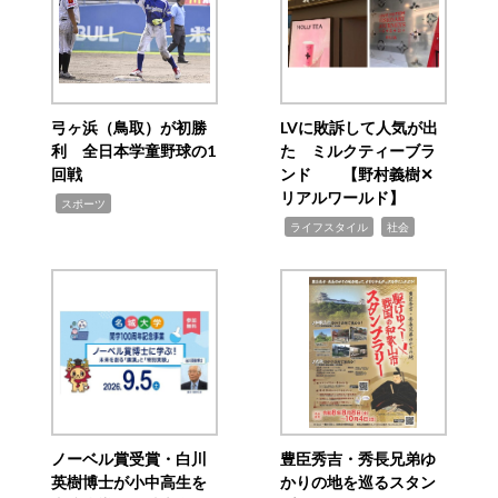
弓ヶ浜（鳥取）が初勝
LVに敗訴して人気が出
利 全日本学童野球の1
た ミルクティーブラ
回戦
ンド 【野村義樹✕
リアルワールド】
,
スポーツ
,
,
ライフスタイル
社会
ノーベル賞受賞・白川
豊臣秀吉・秀長兄弟ゆ
英樹博士が小中高生を
かりの地を巡るスタン