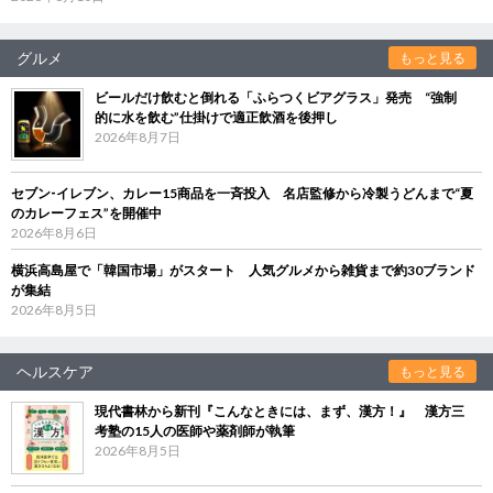
グルメ
もっと見る
ビールだけ飲むと倒れる「ふらつくビアグラス」発売 “強制
的に水を飲む”仕掛けで適正飲酒を後押し
2026年8月7日
セブン‐イレブン、カレー15商品を一斉投入 名店監修から冷製うどんまで“夏
のカレーフェス”を開催中
2026年8月6日
横浜高島屋で「韓国市場」がスタート 人気グルメから雑貨まで約30ブランド
が集結
2026年8月5日
ヘルスケア
もっと見る
現代書林から新刊『こんなときには、まず、漢方！』 漢方三
考塾の15人の医師や薬剤師が執筆
2026年8月5日