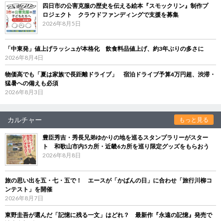
四日市の公害克服の歴史を伝える絵本『スモックリン』制作プ
ロジェクト クラウドファンディングで支援を募集
2026年8月5日
「中東発」値上げラッシュが本格化 飲食料品値上げ、約3年ぶりの多さに
2026年8月4日
物価高でも「夏は家族で長距離ドライブ」 宿泊ドライブ予算4万円超、渋滞・
猛暑への備えも必須
2026年8月3日
カルチャー
もっと見る
豊臣秀吉・秀長兄弟ゆかりの地を巡るスタンプラリーがスター
ト 和歌山市内5カ所・近畿6カ所を巡り限定グッズをもらおう
2026年8月8日
旅の思い出を五・七・五で！ エースが「かばんの日」に合わせ「旅行川柳コ
ンテスト」を開催
2026年8月7日
東野圭吾が選んだ「記憶に残る一文」はどれ？ 最新作『永遠の記憶』発売で