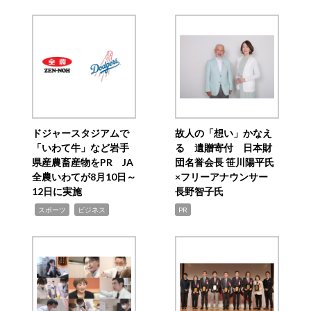
ドジャースタジアムで
故人の「想い」かなえ
「いわて牛」など岩手
る 遺贈寄付 日本財
県産農畜産物をPR JA
団名誉会長 笹川陽平氏
全農いわてが8月10日～
×フリーアナウンサー
12日に実施
長野智子氏
,
,
スポーツ
ビジネス
PR