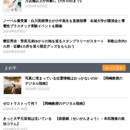
万店舗以上が対象に【9月30日まで】
2026年8月8日
ノーベル賞受賞・白川英樹博士が小中高生を直接指導 名城大学が講演会と導
電性プラスチック実験イベントを開催
2026年8月8日
豊臣秀吉・秀長兄弟ゆかりの地を巡るスタンプラリーがスタート 和歌山市内5
カ所・近畿6カ所を巡り限定グッズをもらおう
2026年8月8日
まめ学
もっと見る
写真に埋まっている位置情報はおっかないのか 【岡嶋教授の
デジタル指南】
2026年7月22日
ゼロトラストって何？ 【岡嶋教授のデジタル指南】
2026年6月18日
きっと大平元首相は泣いている 【政眼鏡（せいがんきょう）－本田雅俊の政
治コラム】
2026年6月10日