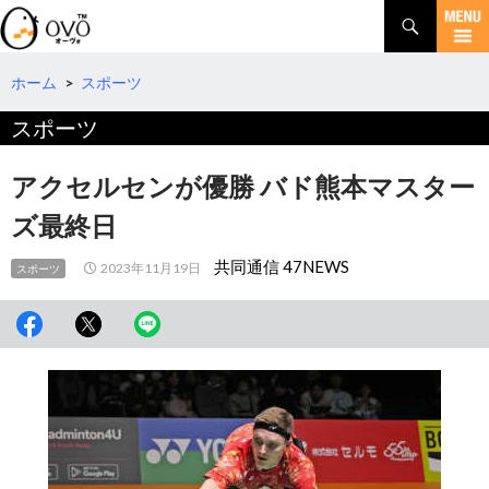
検
索
コ
ン
テ
ホーム
>
スポーツ
ン
スポーツ
ツ
へ
移
アクセルセンが優勝 バド熊本マスター
動
ズ最終日
共同通信 47NEWS
2023年11月19日
スポーツ