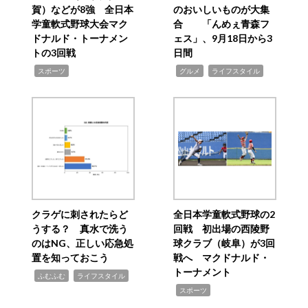
賀）などが8強 全日本
のおいしいものが大集
学童軟式野球大会マク
合 「んめぇ青森フ
ドナルド・トーナメン
ェス」、9月18日から3
トの3回戦
日間
,
,
,
スポーツ
グルメ
ライフスタイル
クラゲに刺されたらど
全日本学童軟式野球の2
うする？ 真水で洗う
回戦 初出場の西陵野
のはNG、正しい応急処
球クラブ（岐阜）が3回
置を知っておこう
戦へ マクドナルド・
トーナメント
,
,
ふむふむ
ライフスタイル
,
スポーツ