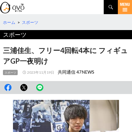
検
索
コ
ン
テ
ホーム
>
スポーツ
ン
スポーツ
ツ
へ
移
三浦佳生、フリー4回転4本に フィギュ
動
アGP一夜明け
共同通信 47NEWS
2023年11月19日
スポーツ