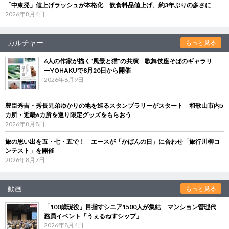
「中東発」値上げラッシュが本格化 飲食料品値上げ、約3年ぶりの多さに
2026年8月4日
カルチャー
もっと見る
6人の作家が描く“風景と猫”の共演 歌舞伎座そばのギャラリ
ーYOHAKUで8月20日から開催
2026年8月9日
豊臣秀吉・秀長兄弟ゆかりの地を巡るスタンプラリーがスタート 和歌山市内5
カ所・近畿6カ所を巡り限定グッズをもらおう
2026年8月8日
旅の思い出を五・七・五で！ エースが「かばんの日」に合わせ「旅行川柳コ
ンテスト」を開催
2026年8月7日
動画
もっと見る
「100歳現役」目指すシニア1500人が集結 マンション管理代
務員イベント「うぇるねすシップ」
2026年8月4日