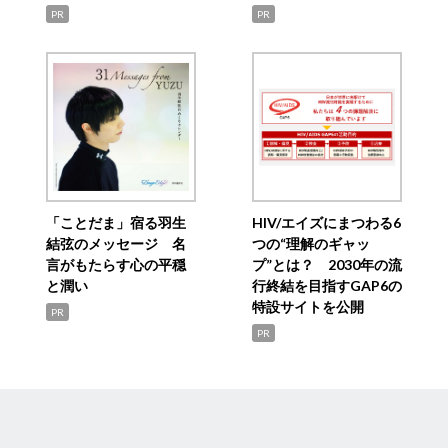
PR
PR
「ことだま」宿る羽生
HIV/エイズにまつわる6
結弦のメッセージ 名
つの“理解のギャッ
言がもたらす心の平穏
プ”とは？ 2030年の流
と潤い
行終結を目指すGAP6の
特設サイトを公開
PR
PR