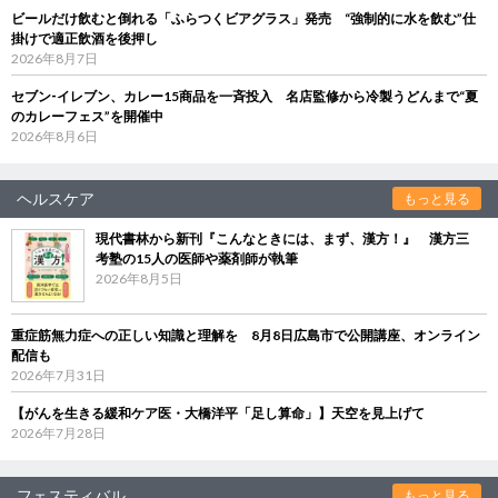
ビールだけ飲むと倒れる「ふらつくビアグラス」発売 “強制的に水を飲む”仕
掛けで適正飲酒を後押し
2026年8月7日
セブン‐イレブン、カレー15商品を一斉投入 名店監修から冷製うどんまで“夏
のカレーフェス”を開催中
2026年8月6日
ヘルスケア
もっと見る
現代書林から新刊『こんなときには、まず、漢方！』 漢方三
考塾の15人の医師や薬剤師が執筆
2026年8月5日
重症筋無力症への正しい知識と理解を 8月8日広島市で公開講座、オンライン
配信も
2026年7月31日
【がんを生きる緩和ケア医・大橋洋平「足し算命」】天空を見上げて
2026年7月28日
フェスティバル
もっと見る