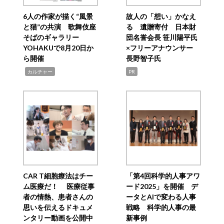
6人の作家が描く“風景
故人の「想い」かなえ
と猫”の共演 歌舞伎座
る 遺贈寄付 日本財
そばのギャラリー
団名誉会長 笹川陽平氏
YOHAKUで8月20日か
×フリーアナウンサー
ら開催
長野智子氏
,
カルチャー
PR
CAR T細胞療法はチー
「第4回科学的人事アワ
ム医療だ！ 医療従事
ード2025」を開催 デ
者の情熱、患者さんの
ータとAIで変わる人事
思いを伝えるドキュメ
戦略 科学的人事の最
ンタリー動画を公開中
新事例