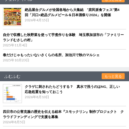
絶品屋台グルメが全国各地から大集結 “庶民派食フェス”第4
回「川口×絶品グルメビール＆日本酒祭り2026」を開催
2026年4月15日
自分で収穫した秋野菜を使って芋煮作りを体験 埼玉県加須市の「ファミリー
ランドむさしの村」
2025年11月4日
春だけじゃもったいないさくらの名所、加治川で秋のマルシェ
2025年10月23日
ふむふむ
もっと見る
クラゲに刺されたらどうする？ 真水で洗うのはNG、正しい
応急処置を知っておこう
2026年8月10日
四日市の公害克服の歴史を伝える絵本『スモックリン』制作プロジェクト ク
ラウドファンディングで支援を募集
2026年8月5日