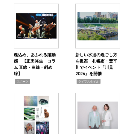
魂込め、あふれる躍動
新しい水辺の過ごし方
感 【正田裕生 コラ
を提案 札幌市・豊平
ム 直線・曲線・斜め
川でイベント「川見
線】
2026」を開催
,
,
スポーツ
ライフスタイル