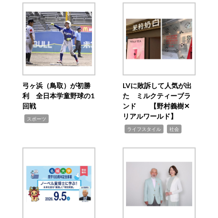
弓ヶ浜（鳥取）が初勝
LVに敗訴して人気が出
利 全日本学童野球の1
た ミルクティーブラ
回戦
ンド 【野村義樹✕
リアルワールド】
,
スポーツ
,
,
ライフスタイル
社会