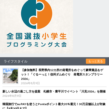
ライフスタイル
もっと見る
【参加無料】長野県内12カ所の発電所をめぐって豪華賞品をゲ
ット！「ぐるーっと！信州ダムめぐり 発電所スタンプラリー
2026」
2026年8月9日
新しい水辺の過ごし方を提案 札幌市・豊平川でイベント「川見2026」を開催
2026年8月9日
韓国旅行でau PAYを使うとPontaポイント最大20％還元！30万店舗以上が対象
に【9月30日まで】