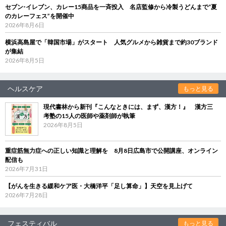
セブン‐イレブン、カレー15商品を一斉投入 名店監修から冷製うどんまで“夏
のカレーフェス”を開催中
2026年8月6日
横浜高島屋で「韓国市場」がスタート 人気グルメから雑貨まで約30ブランド
が集結
2026年8月5日
ヘルスケア
もっと見る
現代書林から新刊『こんなときには、まず、漢方！』 漢方三
考塾の15人の医師や薬剤師が執筆
2026年8月5日
重症筋無力症への正しい知識と理解を 8月8日広島市で公開講座、オンライン
配信も
2026年7月31日
【がんを生きる緩和ケア医・大橋洋平「足し算命」】天空を見上げて
2026年7月28日
フェスティバル
もっと見る