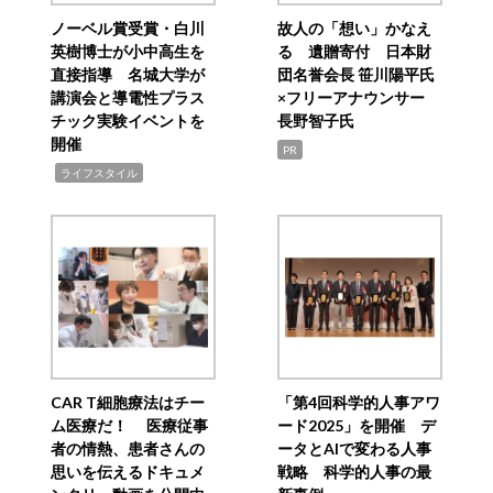
ノーベル賞受賞・白川
故人の「想い」かなえ
英樹博士が小中高生を
る 遺贈寄付 日本財
直接指導 名城大学が
団名誉会長 笹川陽平氏
講演会と導電性プラス
×フリーアナウンサー
チック実験イベントを
長野智子氏
開催
PR
,
ライフスタイル
CAR T細胞療法はチー
「第4回科学的人事アワ
ム医療だ！ 医療従事
ード2025」を開催 デ
者の情熱、患者さんの
ータとAIで変わる人事
思いを伝えるドキュメ
戦略 科学的人事の最