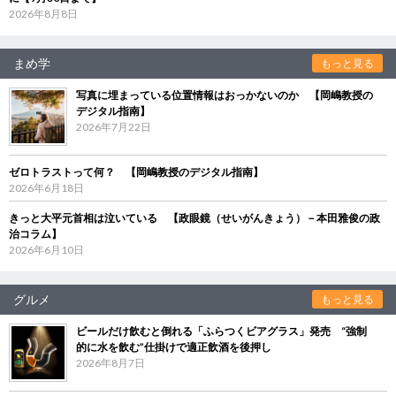
2026年8月8日
まめ学
もっと見る
写真に埋まっている位置情報はおっかないのか 【岡嶋教授の
デジタル指南】
2026年7月22日
ゼロトラストって何？ 【岡嶋教授のデジタル指南】
2026年6月18日
きっと大平元首相は泣いている 【政眼鏡（せいがんきょう）－本田雅俊の政
治コラム】
2026年6月10日
グルメ
もっと見る
ビールだけ飲むと倒れる「ふらつくビアグラス」発売 “強制
的に水を飲む”仕掛けで適正飲酒を後押し
2026年8月7日