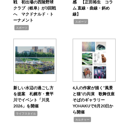
戦 初出場の西陵野球
感 【正田裕生 コラ
クラブ（岐阜）が3回戦
ム 直線・曲線・斜め
へ マクドナルド・ト
線】
ーナメント
,
スポーツ
,
スポーツ
新しい水辺の過ごし方
6人の作家が描く“風景
を提案 札幌市・豊平
と猫”の共演 歌舞伎座
川でイベント「川見
そばのギャラリー
2026」を開催
YOHAKUで8月20日か
ら開催
,
ライフスタイル
,
カルチャー