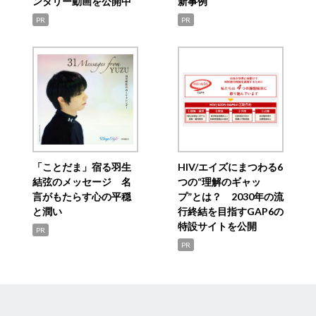
ンタリー動画を公開中
新事例
PR
PR
「ことだま」宿る羽生
HIV/エイズにまつわる6
結弦のメッセージ 名
つの“理解のギャッ
言がもたらす心の平穏
プ”とは？ 2030年の流
と潤い
行終結を目指すGAP6の
特設サイトを公開
PR
PR