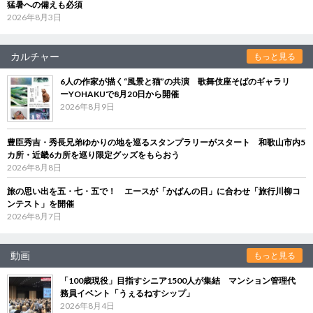
猛暑への備えも必須
2026年8月3日
カルチャー
もっと見る
6人の作家が描く“風景と猫”の共演 歌舞伎座そばのギャラリ
ーYOHAKUで8月20日から開催
2026年8月9日
豊臣秀吉・秀長兄弟ゆかりの地を巡るスタンプラリーがスタート 和歌山市内5
カ所・近畿6カ所を巡り限定グッズをもらおう
2026年8月8日
旅の思い出を五・七・五で！ エースが「かばんの日」に合わせ「旅行川柳コ
ンテスト」を開催
2026年8月7日
動画
もっと見る
「100歳現役」目指すシニア1500人が集結 マンション管理代
務員イベント「うぇるねすシップ」
2026年8月4日