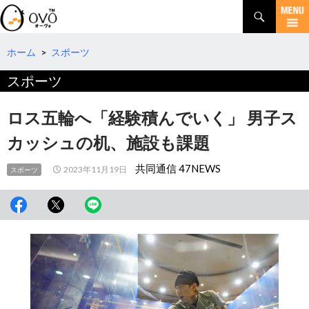
検
索
コ
ン
テ
ホーム
>
スポーツ
ン
スポーツ
ツ
へ
移
ロス五輪へ「経験積んでいく」 男子ス
動
カッシュの机、施設も課題
共同通信 47NEWS
2023年11月19日
スポーツ