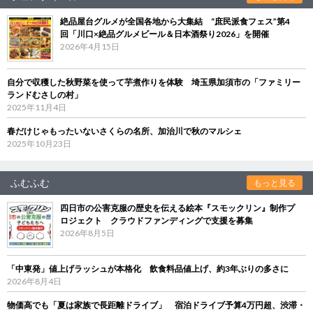
絶品屋台グルメが全国各地から大集結 “庶民派食フェス”第4
回「川口×絶品グルメビール＆日本酒祭り2026」を開催
2026年4月15日
自分で収穫した秋野菜を使って芋煮作りを体験 埼玉県加須市の「ファミリー
ランドむさしの村」
2025年11月4日
春だけじゃもったいないさくらの名所、加治川で秋のマルシェ
2025年10月23日
ふむふむ
もっと見る
四日市の公害克服の歴史を伝える絵本『スモックリン』制作プ
ロジェクト クラウドファンディングで支援を募集
2026年8月5日
「中東発」値上げラッシュが本格化 飲食料品値上げ、約3年ぶりの多さに
2026年8月4日
物価高でも「夏は家族で長距離ドライブ」 宿泊ドライブ予算4万円超、渋滞・