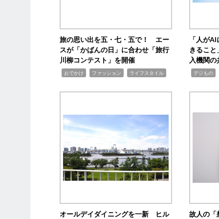
旅の思い出を五・七・五で！ エー
「人がA
スが「かばんの日」に合わせ「旅行
きること
川柳コンテスト」を開催
入機関の
,
,
,
,
,
おでかけ
ファッション
ライフスタイル
デジもの
オールデイダイニングを一新 ヒル
故人の「