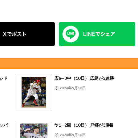
シド
広6―3中（10日） 広島が3連勝
2024年5月10日
ャパ
ヤ1―2巨（10日） 戸郷が3勝目
2024年5月10日