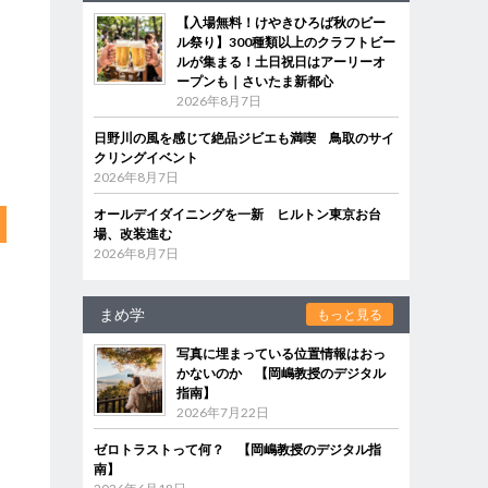
【入場無料！けやきひろば秋のビー
ル祭り】300種類以上のクラフトビー
ルが集まる！土日祝日はアーリーオ
ープンも｜さいたま新都心
2026年8月7日
日野川の風を感じて絶品ジビエも満喫 鳥取のサイ
クリングイベント
2026年8月7日
オールデイダイニングを一新 ヒルトン東京お台
場、改装進む
2026年8月7日
まめ学
もっと見る
写真に埋まっている位置情報はおっ
かないのか 【岡嶋教授のデジタル
指南】
2026年7月22日
ゼロトラストって何？ 【岡嶋教授のデジタル指
南】