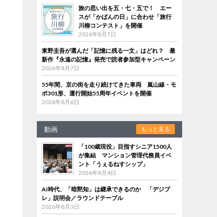
旅の思い出を五・七・五で！ エー
スが「かばんの日」に合わせ「旅行
川柳コンテスト」を開催
2026年8月7日
東野圭吾が選んだ「記憶に残る一文」はどれ？ 最
新作『永遠の記憶』発売で読者参加型キャンペーン
2026年8月7日
55年間、京の街を走り続けてきた車両 嵐山線・モ
ボ301形、運行開始55周年イベントを開催
2026年8月6日
動画
もっと見る
「100歳現役」目指すシニア1500人
が集結 マンション管理代務員イベ
ント「うぇるねすシップ」
2026年8月4日
AI時代、「暗黙知」は継承できるのか 「デジブ
レ」説明会／ラウンドテーブル
2026年8月3日