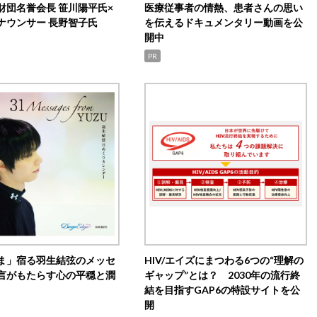
財団名誉会長 笹川陽平氏×
医療従事者の情熱、患者さんの思い
ナウンサー 長野智子氏
を伝えるドキュメンタリー動画を公
開中
PR
ま」宿る羽生結弦のメッセ
HIV/エイズにまつわる6つの“理解の
言がもたらす心の平穏と潤
ギャップ”とは？ 2030年の流行終
結を目指すGAP6の特設サイトを公
開