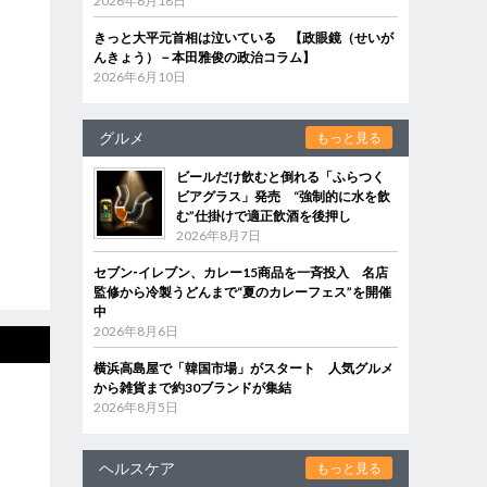
2026年6月18日
きっと大平元首相は泣いている 【政眼鏡（せいが
んきょう）－本田雅俊の政治コラム】
2026年6月10日
グルメ
もっと見る
ビールだけ飲むと倒れる「ふらつく
ビアグラス」発売 “強制的に水を飲
む”仕掛けで適正飲酒を後押し
2026年8月7日
セブン‐イレブン、カレー15商品を一斉投入 名店
監修から冷製うどんまで“夏のカレーフェス”を開催
中
2026年8月6日
横浜高島屋で「韓国市場」がスタート 人気グルメ
から雑貨まで約30ブランドが集結
2026年8月5日
ヘルスケア
もっと見る