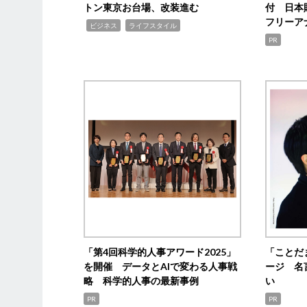
トン東京お台場、改装進む
付 日本
フリーア
,
,
ビジネス
ライフスタイル
PR
「第4回科学的人事アワード2025」
「ことだ
を開催 データとAIで変わる人事戦
ージ 名
略 科学的人事の最新事例
い
PR
PR