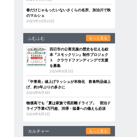
春だけじゃもったいないさくらの名所、加治川で秋
のマルシェ
2025年10月23日
ふむふむ
もっと見る
四日市の公害克服の歴史を伝える絵
本『スモックリン』制作プロジェク
ト クラウドファンディングで支援
を募集
2026年8月5日
「中東発」値上げラッシュが本格化 飲食料品値上
げ、約3年ぶりの多さに
2026年8月4日
物価高でも「夏は家族で長距離ドライブ」 宿泊ド
ライブ予算4万円超、渋滞・猛暑への備えも必須
2026年8月3日
カルチャー
もっと見る