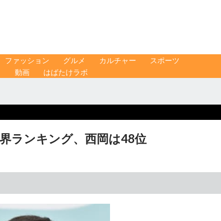
ファッション
グルメ
カルチャー
スポーツ
ス
動画
はばたけラボ
世界ランキング、西岡は48位