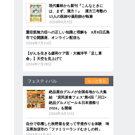
現代書林から新刊『こんなときに
は、まず、漢方！』 漢方三考塾の
15人の医師や薬剤師が執筆
2026年8月5日
重症筋無力症への正しい知識と理解を 8月8日広島
市で公開講座、オンライン配信も
2026年7月31日
【がんを生きる緩和ケア医・大橋洋平「足し算
命」】天空を見上げて
2026年7月28日
フェスティバル
もっと見る
絶品屋台グルメが全国各地から大集
結 “庶民派食フェス”第4回「川口×
絶品グルメビール＆日本酒祭り
2026」を開催
2026年4月15日
自分で収穫した秋野菜を使って芋煮作りを体験 埼
玉県加須市の「ファミリーランドむさしの村」
2025年11月4日