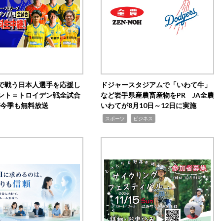
で戦う日本人選手を応援し
ドジャースタジアムで「いわて牛」
ント＝トロイデン戦全試合
など岩手県産農畜産物をPR JA全農
0が今季も無料放送
いわてが8月10日～12日に実施
,
,
スポーツ
ビジネス