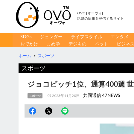
OVO [オーヴォ]
話題の情報を発信するサイト
コンテンツへ移動
検
SDGs
ジェンダー
ライフスタイル
エンタメ
索
おでかけ
まめ学
デジもの
ペット
ビジネ
ホーム
>
スポーツ
スポーツ
ジョコビッチ1位、通算400週 
共同通信 47NEWS
2023年11月20日
スポーツ