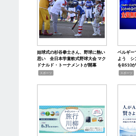
始球式の杉谷拳士さん、野球に熱い
ベルギー
思い 全日本学童軟式野球大会 マク
よう シ
ドナルド・トーナメントが開幕
をBS1
,
,
スポーツ
スポーツ