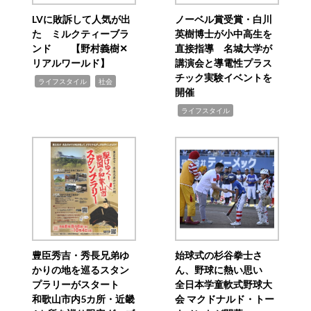
LVに敗訴して人気が出
ノーベル賞受賞・白川
た ミルクティーブラ
英樹博士が小中高生を
ンド 【野村義樹✕
直接指導 名城大学が
リアルワールド】
講演会と導電性プラス
チック実験イベントを
,
,
ライフスタイル
社会
開催
,
ライフスタイル
豊臣秀吉・秀長兄弟ゆ
始球式の杉谷拳士さ
かりの地を巡るスタン
ん、野球に熱い思い
プラリーがスタート
全日本学童軟式野球大
和歌山市内5カ所・近畿
会 マクドナルド・トー