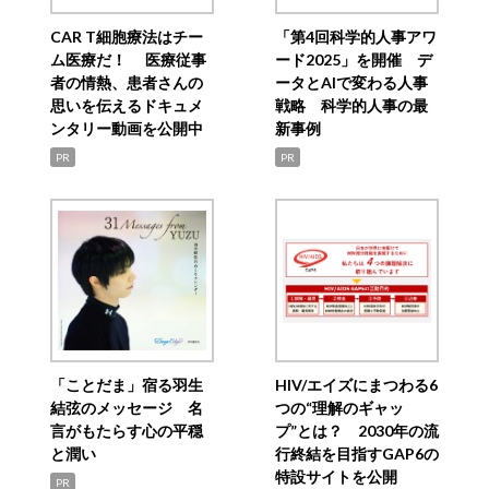
CAR T細胞療法はチー
「第4回科学的人事アワ
ム医療だ！ 医療従事
ード2025」を開催 デ
者の情熱、患者さんの
ータとAIで変わる人事
思いを伝えるドキュメ
戦略 科学的人事の最
ンタリー動画を公開中
新事例
PR
PR
「ことだま」宿る羽生
HIV/エイズにまつわる6
結弦のメッセージ 名
つの“理解のギャッ
言がもたらす心の平穏
プ”とは？ 2030年の流
と潤い
行終結を目指すGAP6の
特設サイトを公開
PR