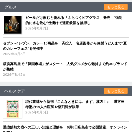
グルメ
もっと見る
ビールだけ飲むと倒れる「ふらつくビアグラス」発売 “強制
的に水を飲む”仕掛けで適正飲酒を後押し
2026年8月7日
セブン‐イレブン、カレー15商品を一斉投入 名店監修から冷製うどんまで“夏
のカレーフェス”を開催中
2026年8月6日
横浜高島屋で「韓国市場」がスタート 人気グルメから雑貨まで約30ブランド
が集結
2026年8月5日
ヘルスケア
もっと見る
現代書林から新刊『こんなときには、まず、漢方！』 漢方三
考塾の15人の医師や薬剤師が執筆
2026年8月5日
重症筋無力症への正しい知識と理解を 8月8日広島市で公開講座、オンライン