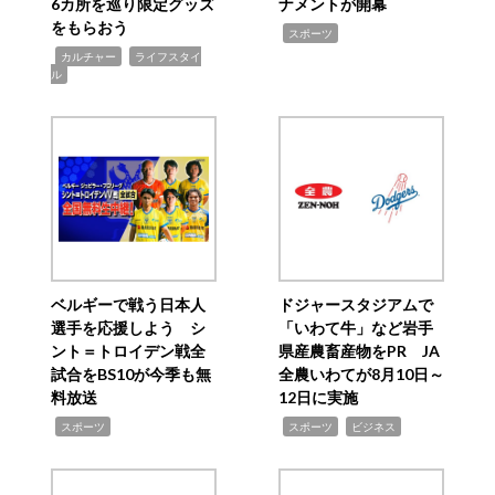
6カ所を巡り限定グッズ
ナメントが開幕
をもらおう
,
スポーツ
,
,
カルチャー
ライフスタイ
ル
ベルギーで戦う日本人
ドジャースタジアムで
選手を応援しよう シ
「いわて牛」など岩手
ント＝トロイデン戦全
県産農畜産物をPR JA
試合をBS10が今季も無
全農いわてが8月10日～
料放送
12日に実施
,
,
,
スポーツ
スポーツ
ビジネス