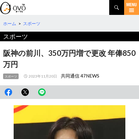
検
索
コ
ン
テ
ホーム
>
スポーツ
ン
スポーツ
ツ
へ
移
阪神の前川、350万円増で更改 年俸850
動
万円
共同通信 47NEWS
2023年11月20日
スポーツ