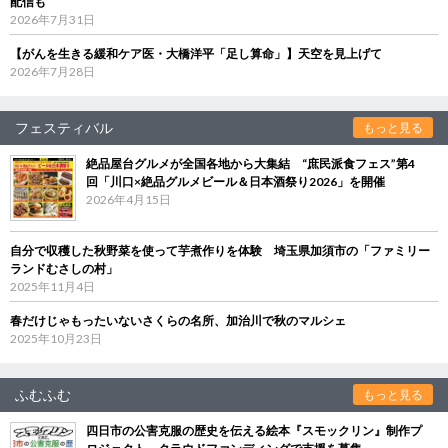
配信も
2026年7月31日
【がんを生きる緩和ケア医・大橋洋平「足し算命」】天空を見上げて
2026年7月28日
フェスティバル
もっと見る
絶品屋台グルメが全国各地から大集結 “庶民派食フェス”第4
回「川口×絶品グルメビール＆日本酒祭り2026」を開催
2026年4月15日
自分で収穫した秋野菜を使って芋煮作りを体験 埼玉県加須市の「ファミリー
ランドむさしの村」
2025年11月4日
春だけじゃもったいないさくらの名所、加治川で秋のマルシェ
2025年10月23日
ふむふむ
もっと見る
四日市の公害克服の歴史を伝える絵本『スモックリン』制作プ