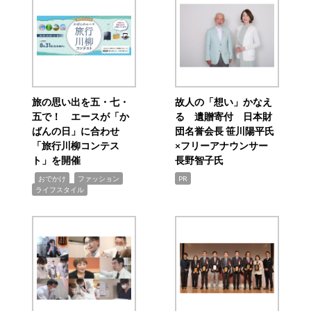
旅の思い出を五・七・
故人の「想い」かなえ
五で！ エースが「か
る 遺贈寄付 日本財
ばんの日」に合わせ
団名誉会長 笹川陽平氏
「旅行川柳コンテス
×フリーアナウンサー
ト」を開催
長野智子氏
,
,
,
おでかけ
ファッション
PR
ライフスタイル