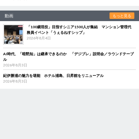
動画
もっと見る
「100歳現役」目指すシニア1500人が集結 マンション管理代
務員イベント「うぇるねすシップ」
2026年8月4日
AI時代、「暗黙知」は継承できるのか 「デジブレ」説明会／ラウンドテーブ
ル
2026年8月3日
紀伊勝浦の魅力を堪能 ホテル浦島、日昇館をリニューアル
2026年8月3日