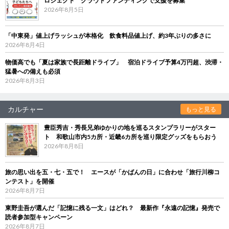
ロジェクト クラウドファンディングで支援を募集
2026年8月5日
「中東発」値上げラッシュが本格化 飲食料品値上げ、約3年ぶりの多さに
2026年8月4日
物価高でも「夏は家族で長距離ドライブ」 宿泊ドライブ予算4万円超、渋滞・
猛暑への備えも必須
2026年8月3日
カルチャー
もっと見る
豊臣秀吉・秀長兄弟ゆかりの地を巡るスタンプラリーがスター
ト 和歌山市内5カ所・近畿6カ所を巡り限定グッズをもらおう
2026年8月8日
旅の思い出を五・七・五で！ エースが「かばんの日」に合わせ「旅行川柳コ
ンテスト」を開催
2026年8月7日
東野圭吾が選んだ「記憶に残る一文」はどれ？ 最新作『永遠の記憶』発売で
読者参加型キャンペーン
2026年8月7日