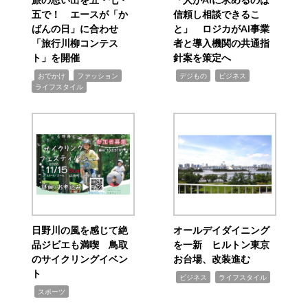
五で！ エースが「か
信頼し相談できるこ
ばんの日」に合わせ
と」 ロジカがAI事業
「旅行川柳コンテス
者と導入機関の共通指
ト」を開催
針案を策定へ
,
,
,
,
,
おでかけ
ファッション
デジもの
ビジネス
ライフスタイル
日野川の風を感じて絶
オールデイダイニング
品ジビエも満喫 鳥取
を一新 ヒルトン東京
のサイクリングイベン
お台場、改装進む
ト
,
,
ビジネス
ライフスタイル
,
スポーツ