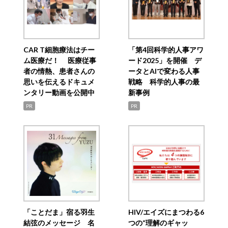
CAR T細胞療法はチー
「第4回科学的人事アワ
ム医療だ！ 医療従事
ード2025」を開催 デ
者の情熱、患者さんの
ータとAIで変わる人事
思いを伝えるドキュメ
戦略 科学的人事の最
ンタリー動画を公開中
新事例
PR
PR
「ことだま」宿る羽生
HIV/エイズにまつわる6
結弦のメッセージ 名
つの“理解のギャッ