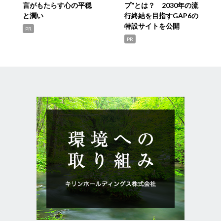
言がもたらす心の平穏
プ”とは？ 2030年の流
と潤い
行終結を目指すGAP6の
特設サイトを公開
PR
PR