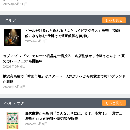
2026年6月10日
グルメ
もっと見る
ビールだけ飲むと倒れる「ふらつくビアグラス」発売 “強制
的に水を飲む”仕掛けで適正飲酒を後押し
2026年8月7日
セブン‐イレブン、カレー15商品を一斉投入 名店監修から冷製うどんまで“夏
のカレーフェス”を開催中
2026年8月6日
横浜高島屋で「韓国市場」がスタート 人気グルメから雑貨まで約30ブランド
が集結
2026年8月5日
ヘルスケア
もっと見る
現代書林から新刊『こんなときには、まず、漢方！』 漢方三
考塾の15人の医師や薬剤師が執筆
2026年8月5日