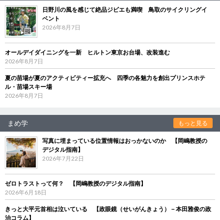
日野川の風を感じて絶品ジビエも満喫 鳥取のサイクリングイ
ベント
2026年8月7日
オールデイダイニングを一新 ヒルトン東京お台場、改装進む
2026年8月7日
夏の苗場が夏のアクティビティー拡充へ 四季の各魅力を創出プリンスホテ
ル・苗場スキー場
2026年8月7日
まめ学
もっと見る
写真に埋まっている位置情報はおっかないのか 【岡嶋教授の
デジタル指南】
2026年7月22日
ゼロトラストって何？ 【岡嶋教授のデジタル指南】
2026年6月18日
きっと大平元首相は泣いている 【政眼鏡（せいがんきょう）－本田雅俊の政
治コラム】