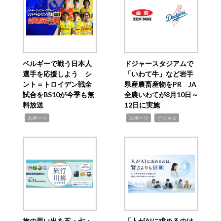
ベルギーで戦う日本人
ドジャースタジアムで
選手を応援しよう シ
「いわて牛」など岩手
ント＝トロイデン戦全
県産農畜産物をPR JA
試合をBS10が今季も無
全農いわてが8月10日～
料放送
12日に実施
,
,
,
スポーツ
スポーツ
ビジネス
旅の思い出を五・七・
「人がAIに求めるのは