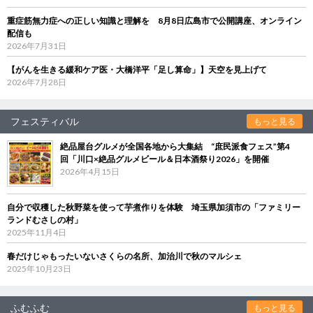
重症筋無力症への正しい知識と理解を 8月8日広島市で公開講座、オンライン
配信も
2026年7月31日
【がんを生きる緩和ケア医・大橋洋平「足し算命」】天空を見上げて
2026年7月28日
フェスティバル
もっと見る
絶品屋台グルメが全国各地から大集結 “庶民派食フェス”第4
回「川口×絶品グルメビール＆日本酒祭り2026」を開催
2026年4月15日
自分で収穫した秋野菜を使って芋煮作りを体験 埼玉県加須市の「ファミリー
ランドむさしの村」
2025年11月4日
春だけじゃもったいないさくらの名所、加治川で秋のマルシェ
2025年10月23日
ふむふむ
もっと見る