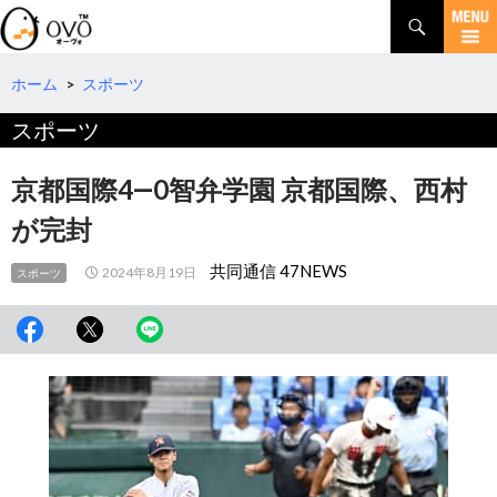
検
索
コ
ン
テ
ホーム
>
スポーツ
ン
スポーツ
ツ
へ
移
京都国際4―0智弁学園 京都国際、西村
動
が完封
共同通信 47NEWS
2024年8月19日
スポーツ