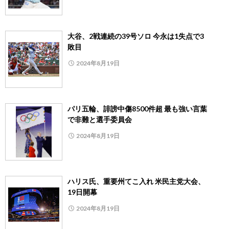
大谷、2戦連続の39号ソロ 今永は1失点で3
敗目
2024年8月19日
パリ五輪、誹謗中傷8500件超 最も強い言葉
で非難と選手委員会
2024年8月19日
ハリス氏、重要州てこ入れ 米民主党大会、
19日開幕
2024年8月19日