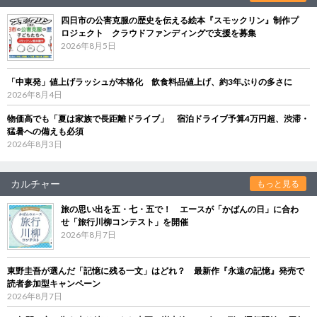
四日市の公害克服の歴史を伝える絵本『スモックリン』制作プ
ロジェクト クラウドファンディングで支援を募集
2026年8月5日
「中東発」値上げラッシュが本格化 飲食料品値上げ、約3年ぶりの多さに
2026年8月4日
物価高でも「夏は家族で長距離ドライブ」 宿泊ドライブ予算4万円超、渋滞・
猛暑への備えも必須
2026年8月3日
カルチャー
もっと見る
旅の思い出を五・七・五で！ エースが「かばんの日」に合わ
せ「旅行川柳コンテスト」を開催
2026年8月7日
東野圭吾が選んだ「記憶に残る一文」はどれ？ 最新作『永遠の記憶』発売で
読者参加型キャンペーン
2026年8月7日