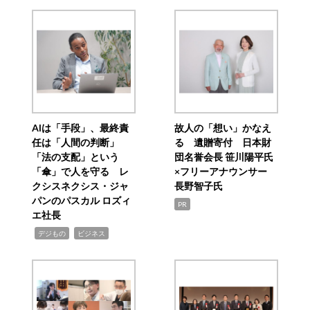
AIは「手段」、最終責
故人の「想い」かなえ
任は「人間の判断」
る 遺贈寄付 日本財
「法の支配」という
団名誉会長 笹川陽平氏
「傘」で人を守る レ
×フリーアナウンサー
クシスネクシス・ジャ
長野智子氏
パンのパスカル ロズィ
PR
エ社長
,
,
デジもの
ビジネス