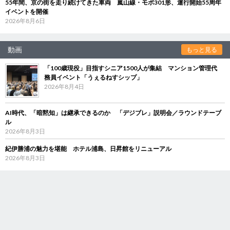
55年間、京の街を走り続けてきた車両 嵐山線・モボ301形、運行開始55周年
イベントを開催
2026年8月6日
動画
もっと見る
「100歳現役」目指すシニア1500人が集結 マンション管理代
務員イベント「うぇるねすシップ」
2026年8月4日
AI時代、「暗黙知」は継承できるのか 「デジブレ」説明会／ラウンドテーブ
ル
2026年8月3日
紀伊勝浦の魅力を堪能 ホテル浦島、日昇館をリニューアル
2026年8月3日