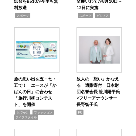
試合をBS10が今季も無
全農いわてが8月10日～
料放送
12日に実施
,
,
,
スポーツ
スポーツ
ビジネス
旅の思い出を五・七・
故人の「想い」かなえ
五で！ エースが「か
る 遺贈寄付 日本財
ばんの日」に合わせ
団名誉会長 笹川陽平氏
「旅行川柳コンテス
×フリーアナウンサー
ト」を開催
長野智子氏
,
,
,
おでかけ
ファッション
PR
ライフスタイル