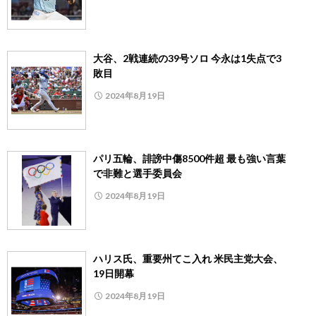
大谷、2戦連続の39号ソロ 今永は1失点で3
敗目
2024年8月19日
パリ五輪、誹謗中傷8500件超 最も強い言葉
で非難と選手委員会
2024年8月19日
ハリス氏、重要州てこ入れ 米民主党大会、
19日開幕
2024年8月19日