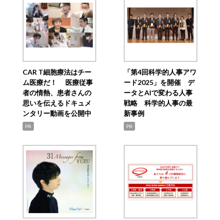
CAR T細胞療法はチー
「第4回科学的人事アワ
ム医療だ！ 医療従事
ード2025」を開催 デ
者の情熱、患者さんの
ータとAIで変わる人事
思いを伝えるドキュメ
戦略 科学的人事の最
ンタリー動画を公開中
新事例
PR
PR