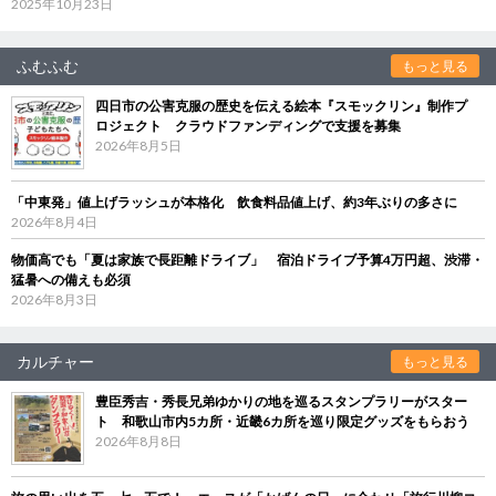
2025年10月23日
ふむふむ
もっと見る
四日市の公害克服の歴史を伝える絵本『スモックリン』制作プ
ロジェクト クラウドファンディングで支援を募集
2026年8月5日
「中東発」値上げラッシュが本格化 飲食料品値上げ、約3年ぶりの多さに
2026年8月4日
物価高でも「夏は家族で長距離ドライブ」 宿泊ドライブ予算4万円超、渋滞・
猛暑への備えも必須
2026年8月3日
カルチャー
もっと見る
豊臣秀吉・秀長兄弟ゆかりの地を巡るスタンプラリーがスター
ト 和歌山市内5カ所・近畿6カ所を巡り限定グッズをもらおう
2026年8月8日