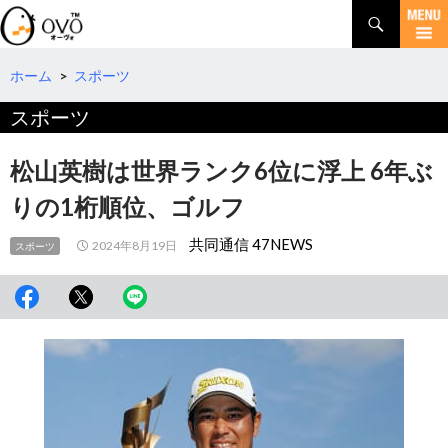
検
索
コ
ン
テ
ホーム
>
スポーツ
ン
スポーツ
ツ
へ
移
松山英樹は世界ランク6位に浮上 6年ぶ
動
りの1桁順位、ゴルフ
共同通信 47NEWS
2024年8月19日
スポーツ