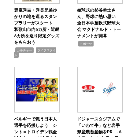
豊臣秀吉・秀長兄弟ゆ
始球式の杉谷拳士さ
かりの地を巡るスタン
ん、野球に熱い思い
プラリーがスタート
全日本学童軟式野球大
和歌山市内5カ所・近畿
会 マクドナルド・トー
6カ所を巡り限定グッズ
ナメントが開幕
をもらおう
,
スポーツ
,
,
カルチャー
ライフスタイ
ル
ベルギーで戦う日本人
ドジャースタジアムで
選手を応援しよう シ
「いわて牛」など岩手
ント＝トロイデン戦全
県産農畜産物をPR JA