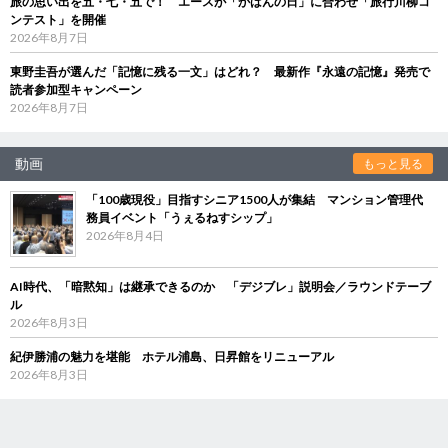
旅の思い出を五・七・五で！ エースが「かばんの日」に合わせ「旅行川柳コ
ンテスト」を開催
2026年8月7日
東野圭吾が選んだ「記憶に残る一文」はどれ？ 最新作『永遠の記憶』発売で
読者参加型キャンペーン
2026年8月7日
動画
もっと見る
「100歳現役」目指すシニア1500人が集結 マンション管理代
務員イベント「うぇるねすシップ」
2026年8月4日
AI時代、「暗黙知」は継承できるのか 「デジブレ」説明会／ラウンドテーブ
ル
2026年8月3日
紀伊勝浦の魅力を堪能 ホテル浦島、日昇館をリニューアル
2026年8月3日