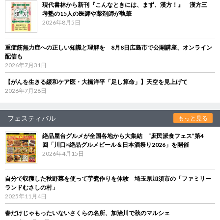
現代書林から新刊『こんなときには、まず、漢方！』 漢方三
考塾の15人の医師や薬剤師が執筆
2026年8月5日
重症筋無力症への正しい知識と理解を 8月8日広島市で公開講座、オンライン
配信も
2026年7月31日
【がんを生きる緩和ケア医・大橋洋平「足し算命」】天空を見上げて
2026年7月28日
フェスティバル
もっと見る
絶品屋台グルメが全国各地から大集結 “庶民派食フェス”第4
回「川口×絶品グルメビール＆日本酒祭り2026」を開催
2026年4月15日
自分で収穫した秋野菜を使って芋煮作りを体験 埼玉県加須市の「ファミリー
ランドむさしの村」
2025年11月4日
春だけじゃもったいないさくらの名所、加治川で秋のマルシェ