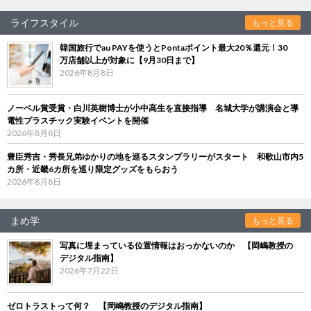
ライフスタイル
もっと見る
韓国旅行でau PAYを使うとPontaポイント最大20％還元！30
万店舗以上が対象に【9月30日まで】
2026年8月8日
ノーベル賞受賞・白川英樹博士が小中高生を直接指導 名城大学が講演会と導
電性プラスチック実験イベントを開催
2026年8月8日
豊臣秀吉・秀長兄弟ゆかりの地を巡るスタンプラリーがスタート 和歌山市内5
カ所・近畿6カ所を巡り限定グッズをもらおう
2026年8月8日
まめ学
もっと見る
写真に埋まっている位置情報はおっかないのか 【岡嶋教授の
デジタル指南】
2026年7月22日
ゼロトラストって何？ 【岡嶋教授のデジタル指南】