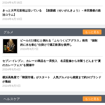
2026年6月18日
きっと大平元首相は泣いている 【政眼鏡（せいがんきょう）－本田雅俊の政
治コラム】
2026年6月10日
グルメ
もっと見る
ビールだけ飲むと倒れる「ふらつくビアグラス」発売 “強制
的に水を飲む”仕掛けで適正飲酒を後押し
2026年8月7日
セブン‐イレブン、カレー15商品を一斉投入 名店監修から冷製うどんまで“夏
のカレーフェス”を開催中
2026年8月6日
横浜高島屋で「韓国市場」がスタート 人気グルメから雑貨まで約30ブランド
が集結
2026年8月5日
ヘルスケア
もっと見る