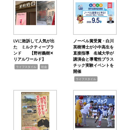
LVに敗訴して人気が出
ノーベル賞受賞・白川
た ミルクティーブラ
英樹博士が小中高生を
ンド 【野村義樹✕
直接指導 名城大学が
リアルワールド】
講演会と導電性プラス
チック実験イベントを
,
,
ライフスタイル
社会
開催
,
ライフスタイル