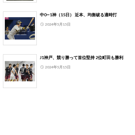
中0―1神（15日） 近本、均衡破る適時打
2024年5月15日
J1神戸、競り勝って首位堅持 2位町田も勝利
2024年5月15日