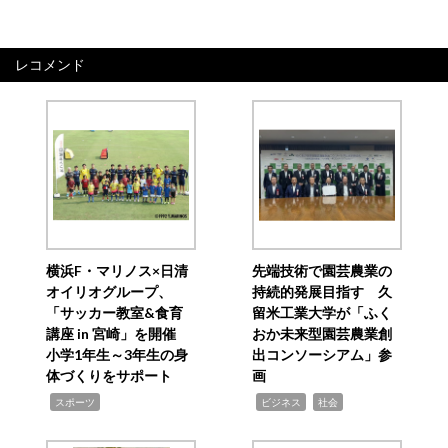
レコメンド
横浜F・マリノス×日清
先端技術で園芸農業の
オイリオグループ、
持続的発展目指す 久
「サッカー教室&食育
留米工業大学が「ふく
講座 in 宮崎」を開催
おか未来型園芸農業創
小学1年生～3年生の身
出コンソーシアム」参
体づくりをサポート
画
,
,
,
スポーツ
ビジネス
社会