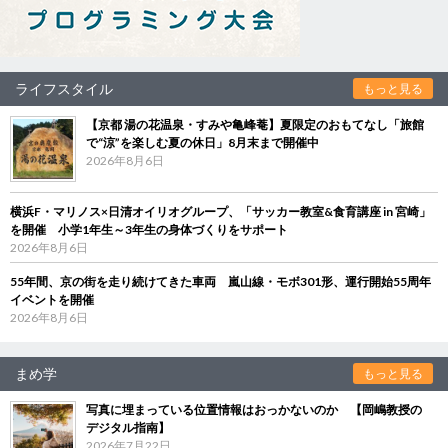
ライフスタイル
もっと見る
【京都 湯の花温泉・すみや亀峰菴】夏限定のおもてなし「旅館
で“涼”を楽しむ夏の休日」8月末まで開催中
2026年8月6日
横浜F・マリノス×日清オイリオグループ、「サッカー教室&食育講座 in 宮崎」
を開催 小学1年生～3年生の身体づくりをサポート
2026年8月6日
55年間、京の街を走り続けてきた車両 嵐山線・モボ301形、運行開始55周年
イベントを開催
2026年8月6日
まめ学
もっと見る
写真に埋まっている位置情報はおっかないのか 【岡嶋教授の
デジタル指南】
2026年7月22日