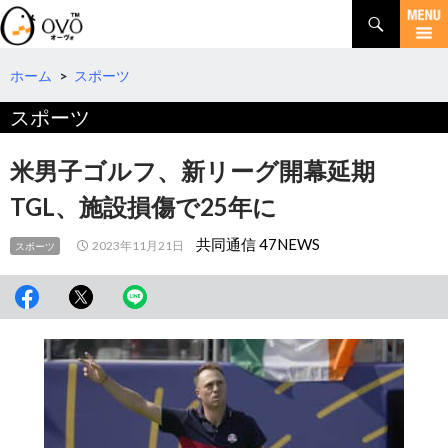
検
索
コ
ン
テ
ホーム
>
スポーツ
ン
スポーツ
ツ
へ
移
米男子ゴルフ、新リーグ開幕延期
動
TGL、施設損傷で25年に
共同通信 47NEWS
2023年11月21日
スポーツ