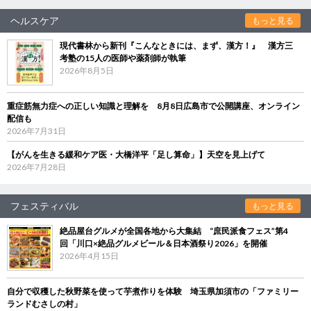
ヘルスケア
もっと見る
現代書林から新刊『こんなときには、まず、漢方！』 漢方三
考塾の15人の医師や薬剤師が執筆
2026年8月5日
重症筋無力症への正しい知識と理解を 8月8日広島市で公開講座、オンライン
配信も
2026年7月31日
【がんを生きる緩和ケア医・大橋洋平「足し算命」】天空を見上げて
2026年7月28日
フェスティバル
もっと見る
絶品屋台グルメが全国各地から大集結 “庶民派食フェス”第4
回「川口×絶品グルメビール＆日本酒祭り2026」を開催
2026年4月15日
自分で収穫した秋野菜を使って芋煮作りを体験 埼玉県加須市の「ファミリー
ランドむさしの村」