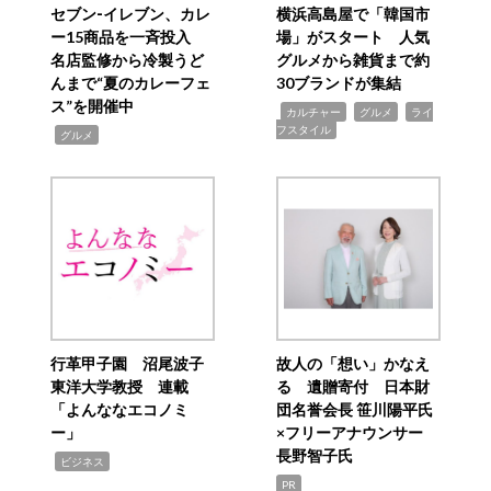
セブン‐イレブン、カレ
横浜高島屋で「韓国市
ー15商品を一斉投入
場」がスタート 人気
名店監修から冷製うど
グルメから雑貨まで約
んまで“夏のカレーフェ
30ブランドが集結
ス”を開催中
,
,
,
カルチャー
グルメ
ライ
フスタイル
,
グルメ
行革甲子園 沼尾波子
故人の「想い」かなえ
東洋大学教授 連載
る 遺贈寄付 日本財
「よんななエコノミ
団名誉会長 笹川陽平氏
ー」
×フリーアナウンサー
長野智子氏
,
ビジネス
PR