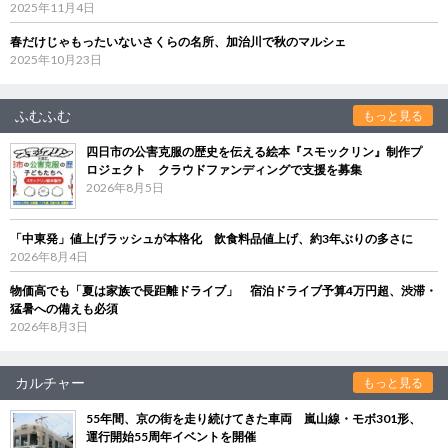
2025年11月4日
春だけじゃもったいないさくらの名所、加治川で秋のマルシェ
2025年10月23日
ふむふむ
もっと見る
四日市の公害克服の歴史を伝える絵本『スモックリン』制作プ
ロジェクト クラウドファンディングで支援を募集
2026年8月5日
「中東発」値上げラッシュが本格化 飲食料品値上げ、約3年ぶりの多さに
2026年8月4日
物価高でも「夏は家族で長距離ドライブ」 宿泊ドライブ予算4万円超、渋滞・
猛暑への備えも必須
2026年8月3日
カルチャー
もっと見る
55年間、京の街を走り続けてきた車両 嵐山線・モボ301形、
運行開始55周年イベントを開催