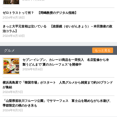
ゼロトラストって何？ 【岡嶋教授のデジタル指南】
2026年6月18日
きっと大平元首相は泣いている 【政眼鏡（せいがんきょう）－本田雅俊の政
治コラム】
2026年6月10日
グルメ
もっと見る
セブン‐イレブン、カレー15商品を一斉投入 名店監修から冷
製うどんまで“夏のカレーフェス”を開催中
2026年8月6日
横浜高島屋で「韓国市場」がスタート 人気グルメから雑貨まで約30ブランド
が集結
2026年8月5日
「山梨県笛吹川フルーツ公園」でサマーフェス 富士山を眺めながら水遊び、
季節限定の桃のかき氷も
2026年8月3日