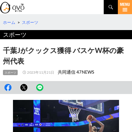
検
索
コ
ン
テ
ホーム
>
スポーツ
ン
スポーツ
ツ
へ
移
千葉Jがクックス獲得 バスケW杯の豪
動
州代表
共同通信 47NEWS
2023年11月21日
スポーツ