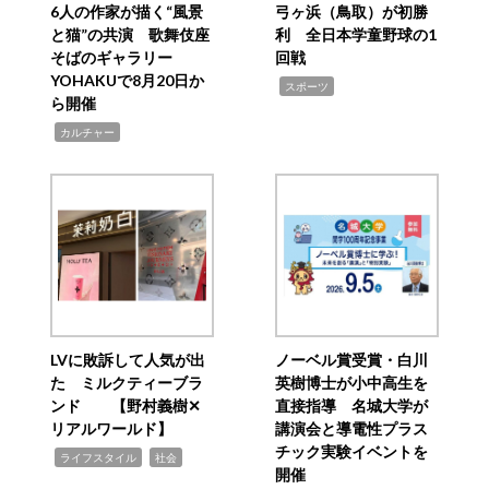
6人の作家が描く“風景
弓ヶ浜（鳥取）が初勝
と猫”の共演 歌舞伎座
利 全日本学童野球の1
そばのギャラリー
回戦
YOHAKUで8月20日か
,
スポーツ
ら開催
,
カルチャー
LVに敗訴して人気が出
ノーベル賞受賞・白川
た ミルクティーブラ
英樹博士が小中高生を
ンド 【野村義樹✕
直接指導 名城大学が
リアルワールド】
講演会と導電性プラス
チック実験イベントを
,
,
ライフスタイル
社会
開催