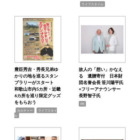
,
ライフスタイル
豊臣秀吉・秀長兄弟ゆ
故人の「想い」かなえ
かりの地を巡るスタン
る 遺贈寄付 日本財
プラリーがスタート
団名誉会長 笹川陽平氏
和歌山市内5カ所・近畿
×フリーアナウンサー
6カ所を巡り限定グッズ
長野智子氏
をもらおう
PR
,
,
カルチャー
ライフスタイ
ル