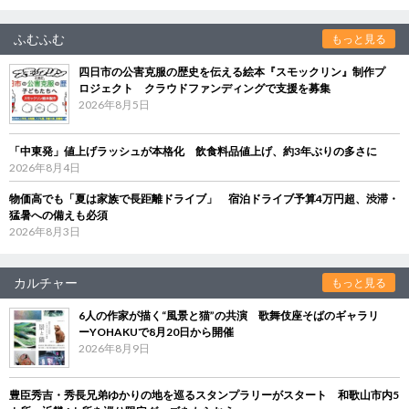
ふむふむ
もっと見る
四日市の公害克服の歴史を伝える絵本『スモックリン』制作プ
ロジェクト クラウドファンディングで支援を募集
2026年8月5日
「中東発」値上げラッシュが本格化 飲食料品値上げ、約3年ぶりの多さに
2026年8月4日
物価高でも「夏は家族で長距離ドライブ」 宿泊ドライブ予算4万円超、渋滞・
猛暑への備えも必須
2026年8月3日
カルチャー
もっと見る
6人の作家が描く“風景と猫”の共演 歌舞伎座そばのギャラリ
ーYOHAKUで8月20日から開催
2026年8月9日
豊臣秀吉・秀長兄弟ゆかりの地を巡るスタンプラリーがスタート 和歌山市内5