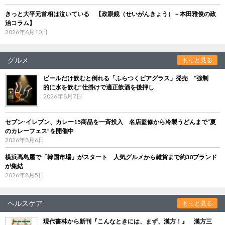
きっと大平元首相は泣いている 【政眼鏡（せいがんきょう）－本田雅俊の政
治コラム】
2026年6月10日
グルメ
もっと見る
ビールだけ飲むと倒れる「ふらつくビアグラス」発売 “強制
的に水を飲む”仕掛けで適正飲酒を後押し
2026年8月7日
セブン‐イレブン、カレー15商品を一斉投入 名店監修から冷製うどんまで“夏
のカレーフェス”を開催中
2026年8月6日
横浜高島屋で「韓国市場」がスタート 人気グルメから雑貨まで約30ブランド
が集結
2026年8月5日
ヘルスケア
もっと見る
現代書林から新刊『こんなときには、まず、漢方！』 漢方三