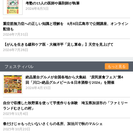
考塾の15人の医師や薬剤師が執筆
2026年8月5日
重症筋無力症への正しい知識と理解を 8月8日広島市で公開講座、オンライン
配信も
2026年7月31日
【がんを生きる緩和ケア医・大橋洋平「足し算命」】天空を見上げて
2026年7月28日
フェスティバル
もっと見る
絶品屋台グルメが全国各地から大集結 “庶民派食フェス”第4
回「川口×絶品グルメビール＆日本酒祭り2026」を開催
2026年4月15日
自分で収穫した秋野菜を使って芋煮作りを体験 埼玉県加須市の「ファミリー
ランドむさしの村」
2025年11月4日
春だけじゃもったいないさくらの名所、加治川で秋のマルシェ
2025年10月23日