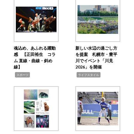
魂込め、あふれる躍動
新しい水辺の過ごし方
感 【正田裕生 コラ
を提案 札幌市・豊平
ム 直線・曲線・斜め
川でイベント「川見
線】
2026」を開催
,
,
スポーツ
ライフスタイル