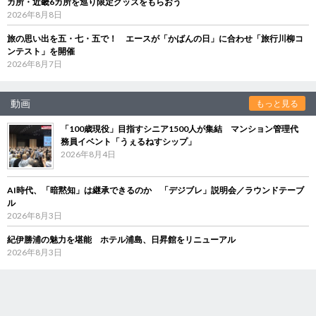
カ所・近畿6カ所を巡り限定グッズをもらおう
2026年8月8日
旅の思い出を五・七・五で！ エースが「かばんの日」に合わせ「旅行川柳コ
ンテスト」を開催
2026年8月7日
動画
もっと見る
「100歳現役」目指すシニア1500人が集結 マンション管理代
務員イベント「うぇるねすシップ」
2026年8月4日
AI時代、「暗黙知」は継承できるのか 「デジブレ」説明会／ラウンドテーブ
ル
2026年8月3日
紀伊勝浦の魅力を堪能 ホテル浦島、日昇館をリニューアル
2026年8月3日