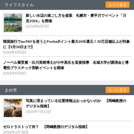
ライフスタイル
もっと見る
新しい水辺の過ごし方を提案 札幌市・豊平川でイベント「川
見2026」を開催
2026年8月9日
韓国旅行でau PAYを使うとPontaポイント最大20％還元！30万店舗以上が対象
に【9月30日まで】
2026年8月8日
ノーベル賞受賞・白川英樹博士が小中高生を直接指導 名城大学が講演会と導
電性プラスチック実験イベントを開催
2026年8月8日
まめ学
もっと見る
写真に埋まっている位置情報はおっかないのか 【岡嶋教授の
デジタル指南】
2026年7月22日
ゼロトラストって何？ 【岡嶋教授のデジタル指南】
2026年6月18日