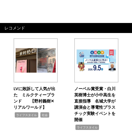
レコメンド
LVに敗訴して人気が出
ノーベル賞受賞・白川
た ミルクティーブラ
英樹博士が小中高生を
ンド 【野村義樹✕
直接指導 名城大学が
リアルワールド】
講演会と導電性プラス
チック実験イベントを
,
,
ライフスタイル
社会
開催
,
ライフスタイル