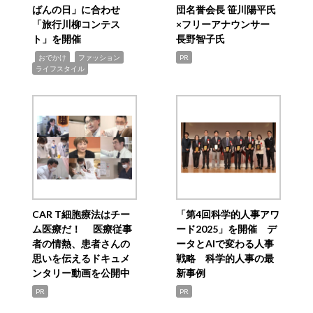
ばんの日」に合わせ
団名誉会長 笹川陽平氏
「旅行川柳コンテス
×フリーアナウンサー
ト」を開催
長野智子氏
,
,
,
おでかけ
ファッション
PR
ライフスタイル
CAR T細胞療法はチー
「第4回科学的人事アワ
ム医療だ！ 医療従事
ード2025」を開催 デ
者の情熱、患者さんの
ータとAIで変わる人事
思いを伝えるドキュメ
戦略 科学的人事の最
ンタリー動画を公開中
新事例
PR
PR