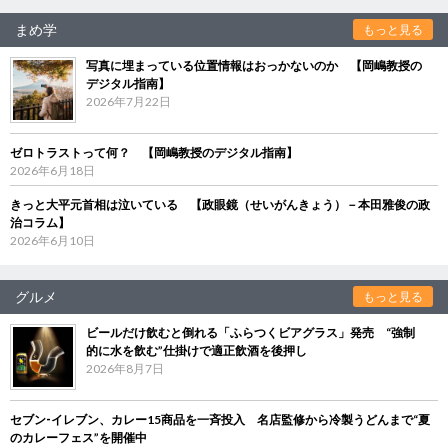
まめ学
もっと見る
写真に埋まっている位置情報はおっかないのか 【岡嶋教授の
デジタル指南】
2026年7月22日
ゼロトラストって何？ 【岡嶋教授のデジタル指南】
2026年6月18日
きっと大平元首相は泣いている 【政眼鏡（せいがんきょう）－本田雅俊の政
治コラム】
2026年6月10日
グルメ
もっと見る
ビールだけ飲むと倒れる「ふらつくビアグラス」発売 “強制
的に水を飲む”仕掛けで適正飲酒を後押し
2026年8月7日
セブン‐イレブン、カレー15商品を一斉投入 名店監修から冷製うどんまで“夏
のカレーフェス”を開催中