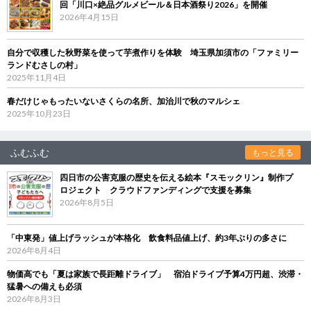
回「川口×絶品グルメビール＆日本酒祭り2026」を開催
2026年4月15日
自分で収穫した秋野菜を使って芋煮作りを体験 埼玉県加須市の「ファミリー
ランドむさしの村」
2025年11月4日
春だけじゃもったいないさくらの名所、加治川で秋のマルシェ
2025年10月23日
ふむふむ
もっと見る
四日市の公害克服の歴史を伝える絵本『スモックリン』制作プ
ロジェクト クラウドファンディングで支援を募集
2026年8月5日
「中東発」値上げラッシュが本格化 飲食料品値上げ、約3年ぶりの多さに
2026年8月4日
物価高でも「夏は家族で長距離ドライブ」 宿泊ドライブ予算4万円超、渋滞・
猛暑への備えも必須
2026年8月3日