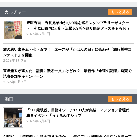
カルチャー
もっと見る
豊臣秀吉・秀長兄弟ゆかりの地を巡るスタンプラリーがスター
ト 和歌山市内5カ所・近畿6カ所を巡り限定グッズをもらおう
2026年8月8日
旅の思い出を五・七・五で！ エースが「かばんの日」に合わせ「旅行川柳コ
ンテスト」を開催
2026年8月7日
東野圭吾が選んだ「記憶に残る一文」はどれ？ 最新作『永遠の記憶』発売で
読者参加型キャンペーン
2026年8月7日
動画
もっと見る
「100歳現役」目指すシニア1500人が集結 マンション管理代
務員イベント「うぇるねすシップ」
2026年8月4日
AI時代、「暗黙知」は継承できるのか 「デジブレ」説明会／ラウンドテーブ