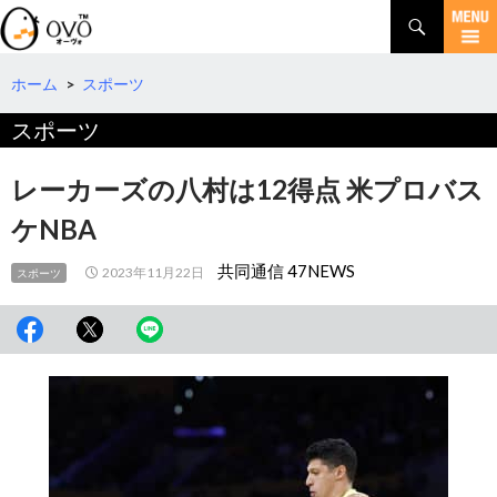
検
索
コ
ン
テ
ホーム
>
スポーツ
ン
スポーツ
ツ
へ
移
レーカーズの八村は12得点 米プロバス
動
ケNBA
共同通信 47NEWS
2023年11月22日
スポーツ