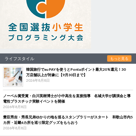
ライフスタイル
もっと見る
韓国旅行でau PAYを使うとPontaポイント最大20％還元！30
万店舗以上が対象に【9月30日まで】
2026年8月8日
ノーベル賞受賞・白川英樹博士が小中高生を直接指導 名城大学が講演会と導
電性プラスチック実験イベントを開催
2026年8月8日
豊臣秀吉・秀長兄弟ゆかりの地を巡るスタンプラリーがスタート 和歌山市内5
カ所・近畿6カ所を巡り限定グッズをもらおう
2026年8月8日