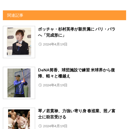
関連記事
ボッチャ・杉村英孝が新所属に パリ・パラ
へ「完成形に」
2024年4月19日
DeNA筒香、球団施設で練習 米球界から復
帰、軽々と柵越え
2024年4月19日
琴ノ若貫禄、力強い寄り身 春巡業、照ノ富
士に助言受ける
2024年4月19日