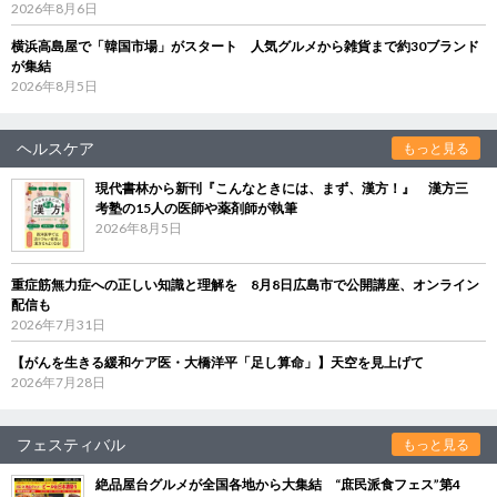
2026年8月6日
横浜高島屋で「韓国市場」がスタート 人気グルメから雑貨まで約30ブランド
が集結
2026年8月5日
ヘルスケア
もっと見る
現代書林から新刊『こんなときには、まず、漢方！』 漢方三
考塾の15人の医師や薬剤師が執筆
2026年8月5日
重症筋無力症への正しい知識と理解を 8月8日広島市で公開講座、オンライン
配信も
2026年7月31日
【がんを生きる緩和ケア医・大橋洋平「足し算命」】天空を見上げて
2026年7月28日
フェスティバル
もっと見る
絶品屋台グルメが全国各地から大集結 “庶民派食フェス”第4