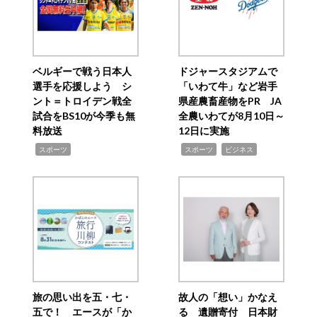
ベルギーで戦う日本人
ドジャースタジアムで
選手を応援しよう シ
「いわて牛」など岩手
ント＝トロイデン戦全
県産農畜産物をPR JA
試合をBS10が今季も無
全農いわてが8月10日～
料放送
12日に実施
,
,
,
スポーツ
スポーツ
ビジネス
旅の思い出を五・七・
故人の「想い」かなえ
五で！ エースが「か
る 遺贈寄付 日本財