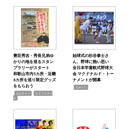
豊臣秀吉・秀長兄弟ゆ
始球式の杉谷拳士さ
かりの地を巡るスタン
ん、野球に熱い思い
プラリーがスタート
全日本学童軟式野球大
和歌山市内5カ所・近畿
会 マクドナルド・トー
6カ所を巡り限定グッズ
ナメントが開幕
をもらおう
,
スポーツ
,
,
カルチャー
ライフスタイ
ル