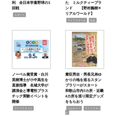
利 全日本学童野球の1
た ミルクティーブラ
回戦
ンド 【野村義樹✕
リアルワールド】
,
スポーツ
,
,
ライフスタイル
社会
ノーベル賞受賞・白川
豊臣秀吉・秀長兄弟ゆ
英樹博士が小中高生を
かりの地を巡るスタン
直接指導 名城大学が
プラリーがスタート
講演会と導電性プラス
和歌山市内5カ所・近畿
チック実験イベントを
6カ所を巡り限定グッズ
開催
をもらおう
,
,
,
ライフスタイル
カルチャー
ライフスタイ
ル