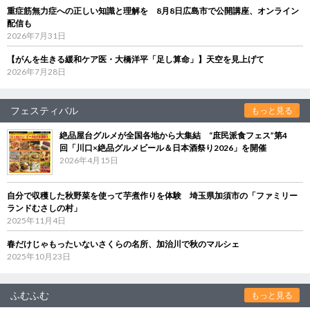
重症筋無力症への正しい知識と理解を 8月8日広島市で公開講座、オンライン
配信も
2026年7月31日
【がんを生きる緩和ケア医・大橋洋平「足し算命」】天空を見上げて
2026年7月28日
フェスティバル
もっと見る
絶品屋台グルメが全国各地から大集結 “庶民派食フェス”第4
回「川口×絶品グルメビール＆日本酒祭り2026」を開催
2026年4月15日
自分で収穫した秋野菜を使って芋煮作りを体験 埼玉県加須市の「ファミリー
ランドむさしの村」
2025年11月4日
春だけじゃもったいないさくらの名所、加治川で秋のマルシェ
2025年10月23日
ふむふむ
もっと見る