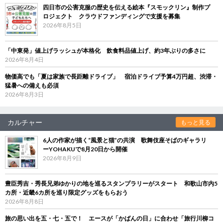
四日市の公害克服の歴史を伝える絵本『スモックリン』制作プ
ロジェクト クラウドファンディングで支援を募集
2026年8月5日
「中東発」値上げラッシュが本格化 飲食料品値上げ、約3年ぶりの多さに
2026年8月4日
物価高でも「夏は家族で長距離ドライブ」 宿泊ドライブ予算4万円超、渋滞・
猛暑への備えも必須
2026年8月3日
カルチャー
もっと見る
6人の作家が描く“風景と猫”の共演 歌舞伎座そばのギャラリ
ーYOHAKUで8月20日から開催
2026年8月9日
豊臣秀吉・秀長兄弟ゆかりの地を巡るスタンプラリーがスタート 和歌山市内5
カ所・近畿6カ所を巡り限定グッズをもらおう
2026年8月8日
旅の思い出を五・七・五で！ エースが「かばんの日」に合わせ「旅行川柳コ