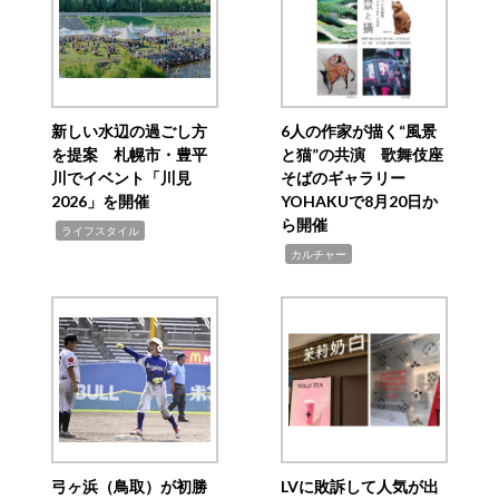
新しい水辺の過ごし方
6人の作家が描く“風景
を提案 札幌市・豊平
と猫”の共演 歌舞伎座
川でイベント「川見
そばのギャラリー
2026」を開催
YOHAKUで8月20日か
ら開催
,
ライフスタイル
,
カルチャー
弓ヶ浜（鳥取）が初勝
LVに敗訴して人気が出