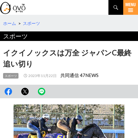
検
索
コ
ン
テ
ホーム
>
スポーツ
ン
スポーツ
ツ
へ
移
イクイノックスは万全 ジャパンC最終
動
追い切り
共同通信 47NEWS
2023年11月22日
スポーツ