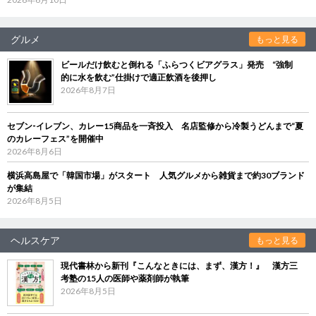
グルメ
もっと見る
ビールだけ飲むと倒れる「ふらつくビアグラス」発売 “強制
的に水を飲む”仕掛けで適正飲酒を後押し
2026年8月7日
セブン‐イレブン、カレー15商品を一斉投入 名店監修から冷製うどんまで“夏
のカレーフェス”を開催中
2026年8月6日
横浜高島屋で「韓国市場」がスタート 人気グルメから雑貨まで約30ブランド
が集結
2026年8月5日
ヘルスケア
もっと見る
現代書林から新刊『こんなときには、まず、漢方！』 漢方三
考塾の15人の医師や薬剤師が執筆
2026年8月5日