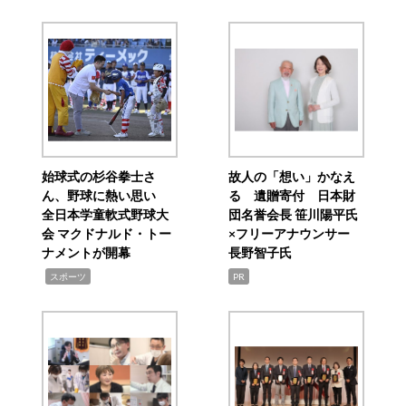
始球式の杉谷拳士さ
故人の「想い」かなえ
ん、野球に熱い思い
る 遺贈寄付 日本財
全日本学童軟式野球大
団名誉会長 笹川陽平氏
会 マクドナルド・トー
×フリーアナウンサー
ナメントが開幕
長野智子氏
,
スポーツ
PR