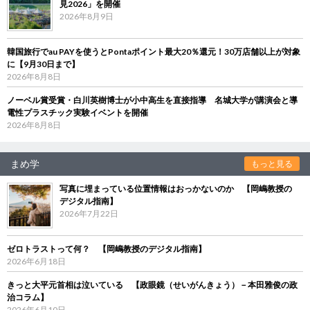
見2026」を開催
2026年8月9日
韓国旅行でau PAYを使うとPontaポイント最大20％還元！30万店舗以上が対象
に【9月30日まで】
2026年8月8日
ノーベル賞受賞・白川英樹博士が小中高生を直接指導 名城大学が講演会と導
電性プラスチック実験イベントを開催
2026年8月8日
まめ学
もっと見る
写真に埋まっている位置情報はおっかないのか 【岡嶋教授の
デジタル指南】
2026年7月22日
ゼロトラストって何？ 【岡嶋教授のデジタル指南】
2026年6月18日
きっと大平元首相は泣いている 【政眼鏡（せいがんきょう）－本田雅俊の政
治コラム】
2026年6月10日