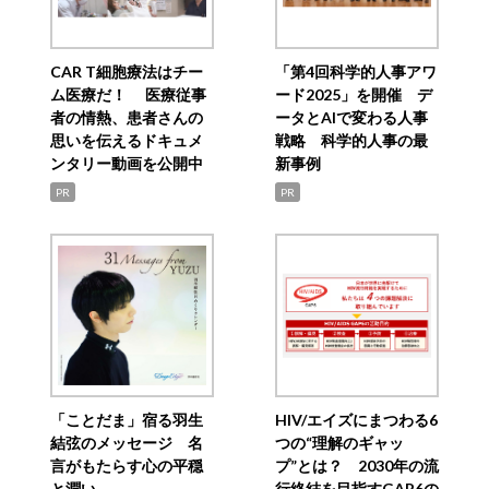
CAR T細胞療法はチー
「第4回科学的人事アワ
ム医療だ！ 医療従事
ード2025」を開催 デ
者の情熱、患者さんの
ータとAIで変わる人事
思いを伝えるドキュメ
戦略 科学的人事の最
ンタリー動画を公開中
新事例
PR
PR
「ことだま」宿る羽生
HIV/エイズにまつわる6
結弦のメッセージ 名
つの“理解のギャッ
言がもたらす心の平穏
プ”とは？ 2030年の流
と潤い
行終結を目指すGAP6の