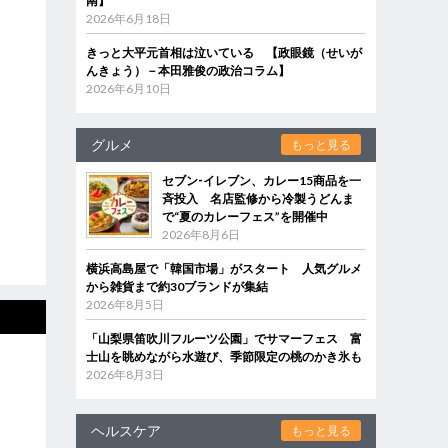
南】
2026年6月18日
きっと大平元首相は泣いている 【政眼鏡（せいが
んきょう）－本田雅俊の政治コラム】
2026年6月10日
グルメ
もっと見る
セブン‐イレブン、カレー15商品を一
斉投入 名店監修から冷製うどんま
で“夏のカレーフェス”を開催中
2026年8月6日
横浜高島屋で「韓国市場」がスタート 人気グルメ
から雑貨まで約30ブランドが集結
2026年8月5日
「山梨県笛吹川フルーツ公園」でサマーフェス 富
士山を眺めながら水遊び、季節限定の桃のかき氷も
2026年8月3日
ヘルスケア
もっと見る