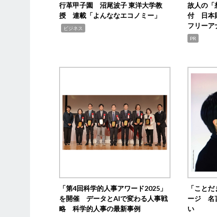
行革甲子園 沼尾波子 東洋大学教
故人の「
授 連載「よんななエコノミー」
付 日本
フリーア
,
ビジネス
PR
「第4回科学的人事アワード2025」
「ことだ
を開催 データとAIで変わる人事戦
ージ 名
略 科学的人事の最新事例
い