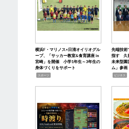
横浜F・マリノス×日清オイリオグル
先端技術
ープ、「サッカー教室&食育講座 in
指す 久
宮崎」を開催 小学1年生～3年生の
未来型園
身体づくりをサポート
ム」参画
,
,
,
スポーツ
ビジネス