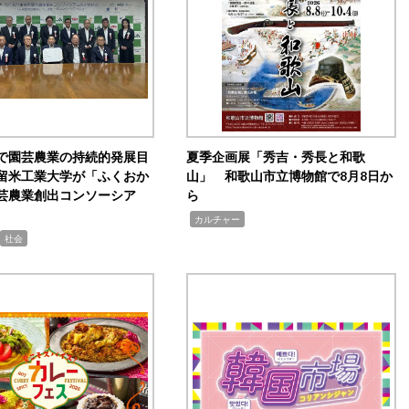
で園芸農業の持続的発展目
夏季企画展「秀吉・秀長と和歌
留米工業大学が「ふくおか
山」 和歌山市立博物館で8月8日か
芸農業創出コンソーシア
ら
,
カルチャー
社会