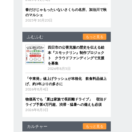
春だけじゃもったいないさくらの名所、加治川で秋
のマルシェ
2025年10月23日
ふむふむ
もっと見る
四日市の公害克服の歴史を伝える絵
本『スモックリン』制作プロジェク
ト クラウドファンディングで支援
を募集
2026年8月5日
「中東発」値上げラッシュが本格化 飲食料品値上
げ、約3年ぶりの多さに
2026年8月4日
物価高でも「夏は家族で長距離ドライブ」 宿泊ド
ライブ予算4万円超、渋滞・猛暑への備えも必須
2026年8月3日
カルチャー
もっと見る