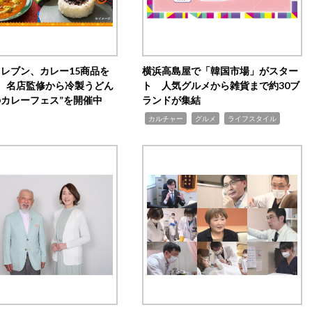
イレブン、カレー15商品を
横浜高島屋で「韓国市場」がスター
 名店監修から冷製うどん
ト 人気グルメから雑貨まで約30ブ
のカレーフェス”を開催中
ランドが集結
,
,
,
カルチャー
グルメ
ライフスタイル