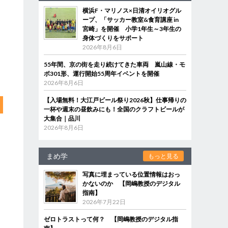
横浜F・マリノス×日清オイリオグル
ープ、「サッカー教室&食育講座 in
宮崎」を開催 小学1年生～3年生の
身体づくりをサポート
2026年8月6日
55年間、京の街を走り続けてきた車両 嵐山線・モ
ボ301形、運行開始55周年イベントを開催
2026年8月6日
【入場無料！大江戸ビール祭り2026秋】仕事帰りの
一杯や週末の昼飲みにも！全国のクラフトビールが
大集合｜品川
2026年8月6日
まめ学
もっと見る
写真に埋まっている位置情報はおっ
かないのか 【岡嶋教授のデジタル
指南】
2026年7月22日
ゼロトラストって何？ 【岡嶋教授のデジタル指