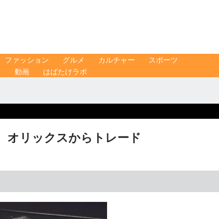
ファッション
グルメ
カルチャー
スポーツ
ス
動画
はばたけラボ
」 オリックスからトレード