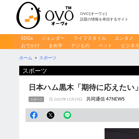
OVO [オーヴォ]
話題の情報を発信するサイト
コンテンツへ移動
検
SDGs
ジェンダー
ライフスタイル
エンタメ
索
おでかけ
まめ学
デジもの
ペット
ビジネ
ホーム
>
スポーツ
スポーツ
日本ハム黒木「期待に応えたい
共同通信 47NEWS
2023年11月29日
スポーツ