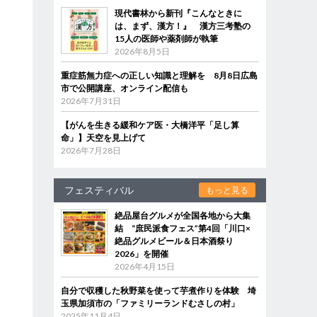
現代書林から新刊『こんなときに
は、まず、漢方！』 漢方三考塾の
15人の医師や薬剤師が執筆
2026年8月5日
重症筋無力症への正しい知識と理解を 8月8日広島
市で公開講座、オンライン配信も
2026年7月31日
【がんを生きる緩和ケア医・大橋洋平「足し算
命」】天空を見上げて
2026年7月28日
フェスティバル
もっと見る
絶品屋台グルメが全国各地から大集
結 “庶民派食フェス”第4回「川口×
絶品グルメビール＆日本酒祭り
2026」を開催
2026年4月15日
自分で収穫した秋野菜を使って芋煮作りを体験 埼
玉県加須市の「ファミリーランドむさしの村」
2025年11月4日