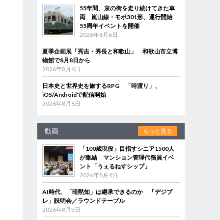
55年間、京の街を走り続けてきた車
両 嵐山線・モボ301形、運行開始
55周年イベントを開催
2026年8月6日
夏季企画展「秀吉・秀長と和歌山」 和歌山市立博
物館で8月8日から
2026年8月6日
日本史と世界史を旅するRPG 「時渡り」、
iOS/Androidで配信開始
2026年8月6日
動画
もっと見る
「100歳現役」目指すシニア1500人
が集結 マンション管理代務員イベ
ント「うぇるねすシップ」
2026年8月4日
AI時代、「暗黙知」は継承できるのか 「デジブ
レ」説明会／ラウンドテーブル
2026年8月3日