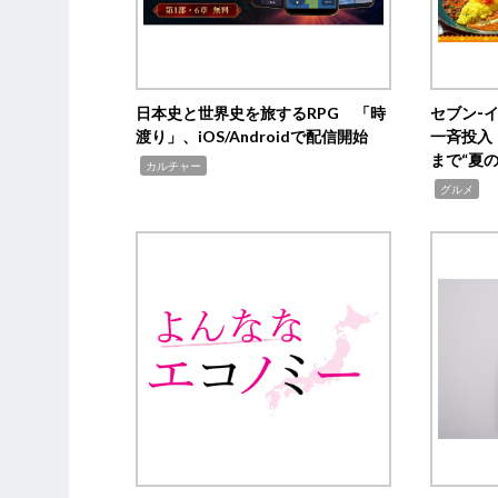
日本史と世界史を旅するRPG 「時
セブン‐
渡り」、iOS/Androidで配信開始
一斉投入
まで“夏
,
カルチャー
,
グルメ