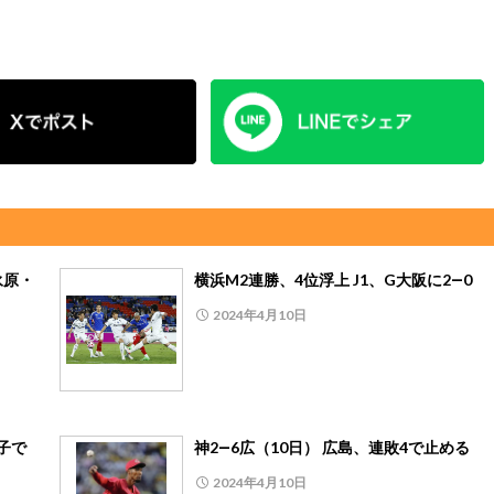
永原・
横浜M2連勝、4位浮上 J1、G大阪に2―0
2024年4月10日
子で
神2―6広（10日） 広島、連敗4で止める
2024年4月10日