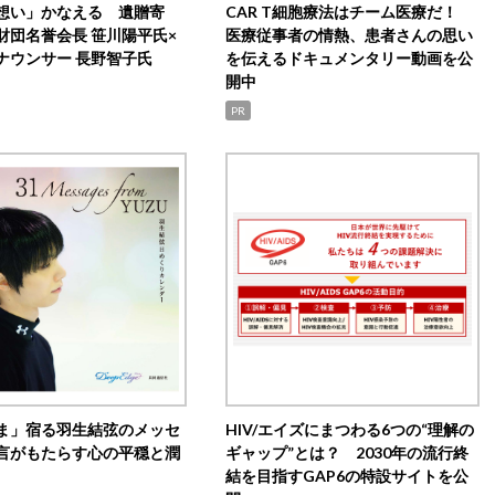
想い」かなえる 遺贈寄
CAR T細胞療法はチーム医療だ！
財団名誉会長 笹川陽平氏×
医療従事者の情熱、患者さんの思い
ナウンサー 長野智子氏
を伝えるドキュメンタリー動画を公
開中
PR
ま」宿る羽生結弦のメッセ
HIV/エイズにまつわる6つの“理解の
言がもたらす心の平穏と潤
ギャップ”とは？ 2030年の流行終
結を目指すGAP6の特設サイトを公