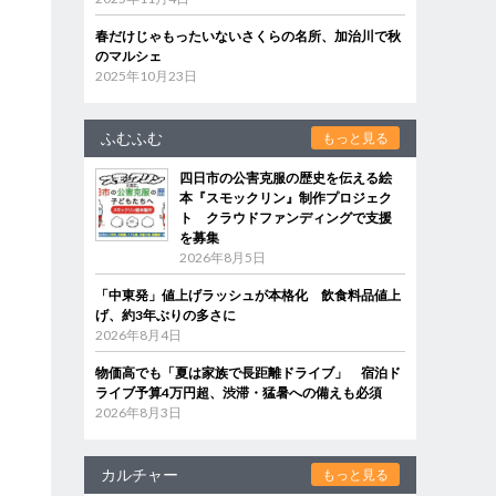
春だけじゃもったいないさくらの名所、加治川で秋
のマルシェ
2025年10月23日
ふむふむ
もっと見る
四日市の公害克服の歴史を伝える絵
本『スモックリン』制作プロジェク
ト クラウドファンディングで支援
を募集
2026年8月5日
「中東発」値上げラッシュが本格化 飲食料品値上
げ、約3年ぶりの多さに
2026年8月4日
物価高でも「夏は家族で長距離ドライブ」 宿泊ド
ライブ予算4万円超、渋滞・猛暑への備えも必須
2026年8月3日
カルチャー
もっと見る