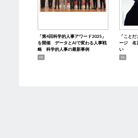
「第4回科学的人事アワード2025」
「ことだ
を開催 データとAIで変わる人事戦
ージ 名
略 科学的人事の最新事例
い
PR
PR