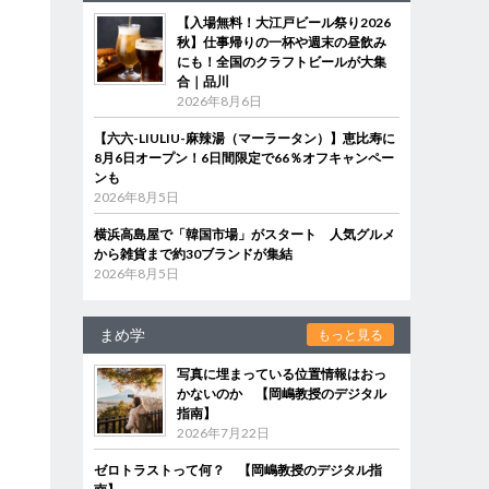
【入場無料！大江戸ビール祭り2026
秋】仕事帰りの一杯や週末の昼飲み
にも！全国のクラフトビールが大集
合｜品川
2026年8月6日
【六六-LIULIU-麻辣湯（マーラータン）】恵比寿に
8月6日オープン！6日間限定で66％オフキャンペー
ンも
2026年8月5日
横浜高島屋で「韓国市場」がスタート 人気グルメ
から雑貨まで約30ブランドが集結
2026年8月5日
まめ学
もっと見る
写真に埋まっている位置情報はおっ
かないのか 【岡嶋教授のデジタル
指南】
2026年7月22日
ゼロトラストって何？ 【岡嶋教授のデジタル指