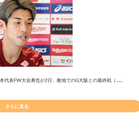
本代表FW大迫勇也が2日、敵地でのG大阪との最終戦（……
さらに見る