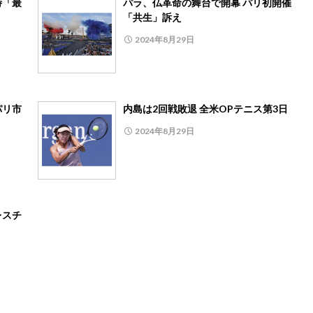
時「最
パラ、仏革命の舞台で開幕 パリ初開催
「共生」訴え
2024年8月29日
パリ市
内島は2回戦敗退 全米OPテニス第3日
2024年8月29日
レスチ