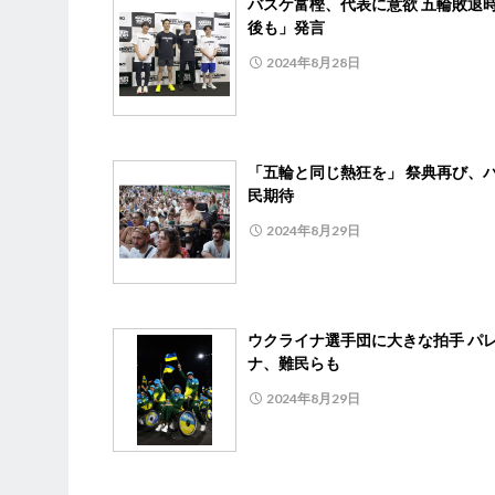
バスケ富樫、代表に意欲 五輪敗退
後も」発言
2024年8月28日
「五輪と同じ熱狂を」 祭典再び、
民期待
2024年8月29日
ウクライナ選手団に大きな拍手 パ
ナ、難民らも
2024年8月29日