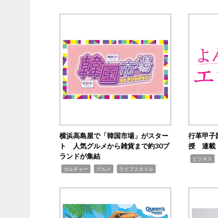
横浜高島屋で「韓国市場」がスター
行革甲子
ト 人気グルメから雑貨まで約30ブ
授 連載
ランドが集結
,
ビジネス
,
,
,
カルチャー
グルメ
ライフスタイル