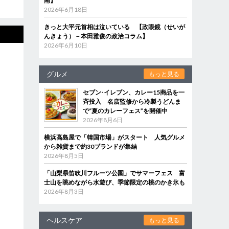
南】
2026年6月18日
きっと大平元首相は泣いている 【政眼鏡（せいが
んきょう）－本田雅俊の政治コラム】
2026年6月10日
グルメ
もっと見る
セブン‐イレブン、カレー15商品を一
斉投入 名店監修から冷製うどんま
で“夏のカレーフェス”を開催中
2026年8月6日
横浜高島屋で「韓国市場」がスタート 人気グルメ
から雑貨まで約30ブランドが集結
2026年8月5日
「山梨県笛吹川フルーツ公園」でサマーフェス 富
士山を眺めながら水遊び、季節限定の桃のかき氷も
2026年8月3日
ヘルスケア
もっと見る