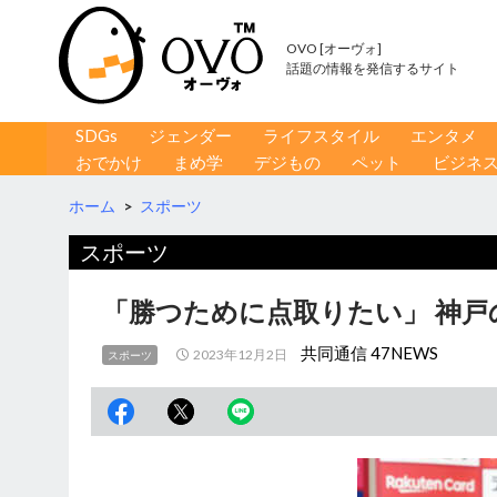
OVO [オーヴォ]
話題の情報を発信するサイト
コンテンツへ移動
検
SDGs
ジェンダー
ライフスタイル
エンタメ
索
おでかけ
まめ学
デジもの
ペット
ビジネ
ホーム
>
スポーツ
スポーツ
「勝つために点取りたい」 神戸
共同通信 47NEWS
2023年12月2日
スポーツ