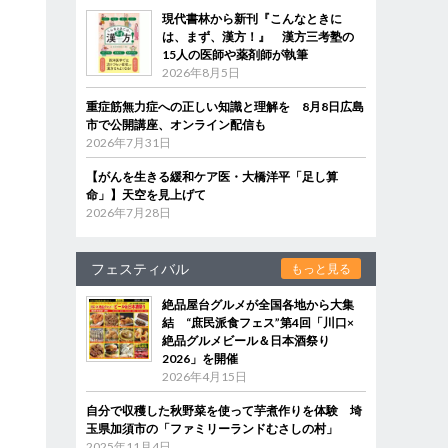
現代書林から新刊『こんなときに
は、まず、漢方！』 漢方三考塾の
15人の医師や薬剤師が執筆
2026年8月5日
重症筋無力症への正しい知識と理解を 8月8日広島
市で公開講座、オンライン配信も
2026年7月31日
【がんを生きる緩和ケア医・大橋洋平「足し算
命」】天空を見上げて
2026年7月28日
フェスティバル
もっと見る
絶品屋台グルメが全国各地から大集
結 “庶民派食フェス”第4回「川口×
絶品グルメビール＆日本酒祭り
2026」を開催
2026年4月15日
自分で収穫した秋野菜を使って芋煮作りを体験 埼
玉県加須市の「ファミリーランドむさしの村」
2025年11月4日