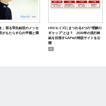
ま」宿る羽生結弦のメッセ
HIV/エイズにまつわる6つの“理解の
言がもたらす心の平穏と潤
ギャップ”とは？ 2030年の流行終
結を目指すGAP6の特設サイトを公
開
PR