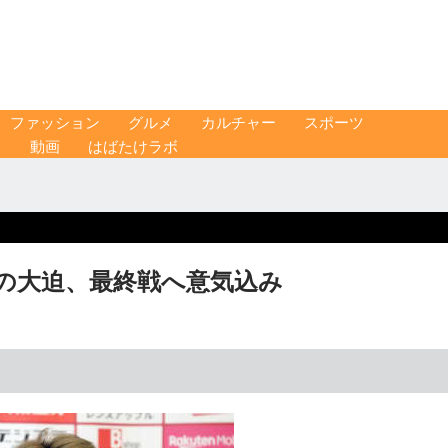
ファッション
グルメ
カルチャー
スポーツ
ス
動画
はばたけラボ
の大迫、最終戦へ意気込み