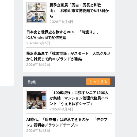
夏季企画展「秀吉・秀長と和歌
山」 和歌山市立博物館で8月8日か
ら
2026年8月6日
日本史と世界史を旅するRPG 「時渡り」、
iOS/Androidで配信開始
2026年8月6日
横浜高島屋で「韓国市場」がスタート 人気グルメ
から雑貨まで約30ブランドが集結
2026年8月5日
動画
もっと見る
「100歳現役」目指すシニア1500人
が集結 マンション管理代務員イベ
ント「うぇるねすシップ」
2026年8月4日
AI時代、「暗黙知」は継承できるのか 「デジブ
レ」説明会／ラウンドテーブル
2026年8月3日