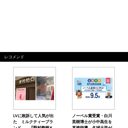
レコメンド
LVに敗訴して人気が出
ノーベル賞受賞・白川
た ミルクティーブラ
英樹博士が小中高生を
ンド 【野村義樹✕
直接指導 名城大学が