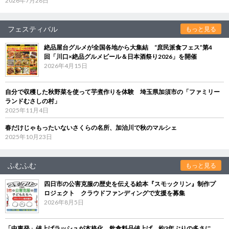
2026年7月28日
フェスティバル
もっと見る
絶品屋台グルメが全国各地から大集結 “庶民派食フェス”第4
回「川口×絶品グルメビール＆日本酒祭り2026」を開催
2026年4月15日
自分で収穫した秋野菜を使って芋煮作りを体験 埼玉県加須市の「ファミリー
ランドむさしの村」
2025年11月4日
春だけじゃもったいないさくらの名所、加治川で秋のマルシェ
2025年10月23日
ふむふむ
もっと見る
四日市の公害克服の歴史を伝える絵本『スモックリン』制作プ
ロジェクト クラウドファンディングで支援を募集
2026年8月5日
「中東発」値上げラッシュが本格化 飲食料品値上げ、約3年ぶりの多さに