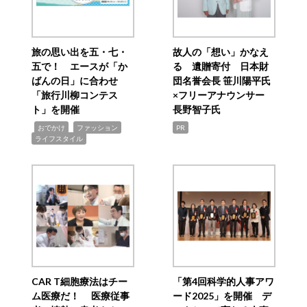
旅の思い出を五・七・
故人の「想い」かなえ
五で！ エースが「か
る 遺贈寄付 日本財
ばんの日」に合わせ
団名誉会長 笹川陽平氏
「旅行川柳コンテス
×フリーアナウンサー
ト」を開催
長野智子氏
,
,
,
おでかけ
ファッション
PR
ライフスタイル
CAR T細胞療法はチー
「第4回科学的人事アワ
ム医療だ！ 医療従事
ード2025」を開催 デ