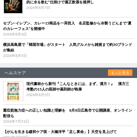
的に水を飲む”仕掛けで適正飲酒を後押し
2026年8月7日
セブン‐イレブン、カレー15商品を一斉投入 名店監修から冷製うどんまで“夏
のカレーフェス”を開催中
2026年8月6日
横浜高島屋で「韓国市場」がスタート 人気グルメから雑貨まで約30ブランド
が集結
2026年8月5日
ヘルスケア
もっと見る
現代書林から新刊『こんなときには、まず、漢方！』 漢方三
考塾の15人の医師や薬剤師が執筆
2026年8月5日
重症筋無力症への正しい知識と理解を 8月8日広島市で公開講座、オンライン
配信も
2026年7月31日
【がんを生きる緩和ケア医・大橋洋平「足し算命」】天空を見上げて