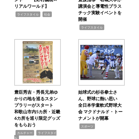
リアルワールド】
講演会と導電性プラス
チック実験イベントを
,
,
ライフスタイル
社会
開催
,
ライフスタイル
豊臣秀吉・秀長兄弟ゆ
始球式の杉谷拳士さ
かりの地を巡るスタン
ん、野球に熱い思い
プラリーがスタート
全日本学童軟式野球大
和歌山市内5カ所・近畿
会 マクドナルド・トー
6カ所を巡り限定グッズ
ナメントが開幕
をもらおう
,
スポーツ
,
,
カルチャー
ライフスタイ
ル