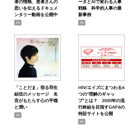
者の情熱、患者さんの
ータとAIで変わる人事
思いを伝えるドキュメ
戦略 科学的人事の最
ンタリー動画を公開中
新事例
PR
PR
「ことだま」宿る羽生
HIV/エイズにまつわる6
結弦のメッセージ 名
つの“理解のギャッ
言がもたらす心の平穏
プ”とは？ 2030年の流
と潤い
行終結を目指すGAP6の
特設サイトを公開
PR
PR