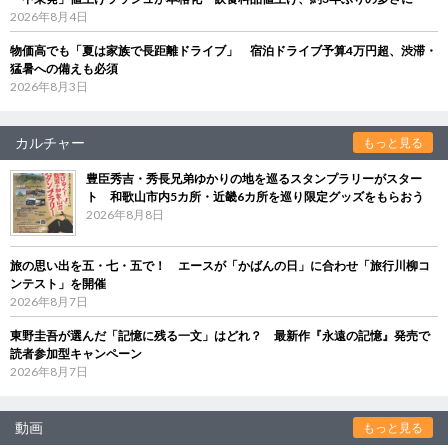
2026年8月4日
物価高でも「夏は家族で長距離ドライブ」 宿泊ドライブ予算4万円超、渋滞・
猛暑への備えも必須
2026年8月3日
カルチャー
もっと見る
豊臣秀吉・秀長兄弟ゆかりの地を巡るスタンプラリーがスター
ト 和歌山市内5カ所・近畿6カ所を巡り限定グッズをもらおう
2026年8月8日
旅の思い出を五・七・五で！ エースが「かばんの日」に合わせ「旅行川柳コ
ンテスト」を開催
2026年8月7日
東野圭吾が選んだ「記憶に残る一文」はどれ？ 最新作『永遠の記憶』発売で
読者参加型キャンペーン
2026年8月7日
動画
もっと見る