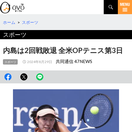
検
索
コ
ン
テ
ホーム
>
スポーツ
ン
スポーツ
ツ
へ
移
内島は2回戦敗退 全米OPテニス第3日
動
共同通信 47NEWS
2024年8月29日
スポーツ