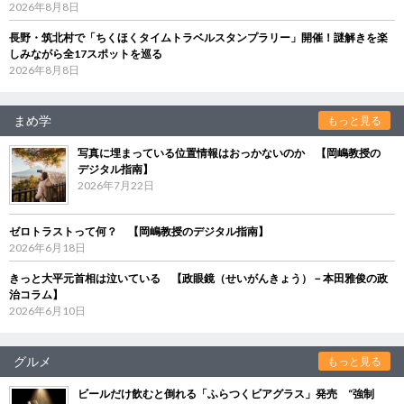
2026年8月8日
長野・筑北村で「ちくほくタイムトラベルスタンプラリー」開催！謎解きを楽
しみながら全17スポットを巡る
2026年8月8日
まめ学
もっと見る
写真に埋まっている位置情報はおっかないのか 【岡嶋教授の
デジタル指南】
2026年7月22日
ゼロトラストって何？ 【岡嶋教授のデジタル指南】
2026年6月18日
きっと大平元首相は泣いている 【政眼鏡（せいがんきょう）－本田雅俊の政
治コラム】
2026年6月10日
グルメ
もっと見る
ビールだけ飲むと倒れる「ふらつくビアグラス」発売 “強制