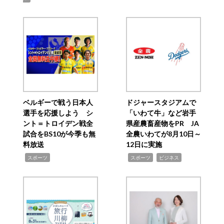
ベルギーで戦う日本人
ドジャースタジアムで
選手を応援しよう シ
「いわて牛」など岩手
ント＝トロイデン戦全
県産農畜産物をPR JA
試合をBS10が今季も無
全農いわてが8月10日～
料放送
12日に実施
,
,
,
スポーツ
スポーツ
ビジネス