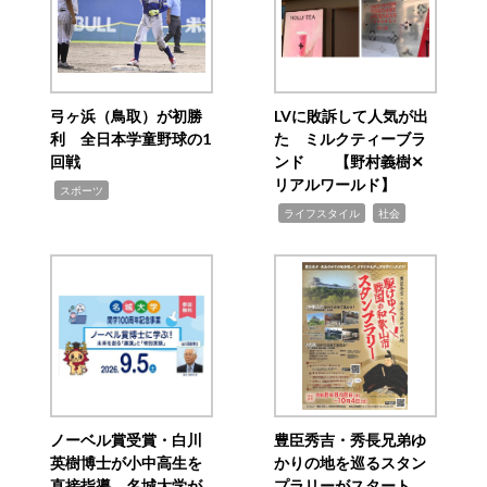
弓ヶ浜（鳥取）が初勝
LVに敗訴して人気が出
利 全日本学童野球の1
た ミルクティーブラ
回戦
ンド 【野村義樹✕
リアルワールド】
,
スポーツ
,
,
ライフスタイル
社会
ノーベル賞受賞・白川
豊臣秀吉・秀長兄弟ゆ
英樹博士が小中高生を
かりの地を巡るスタン
直接指導 名城大学が
プラリーがスタート