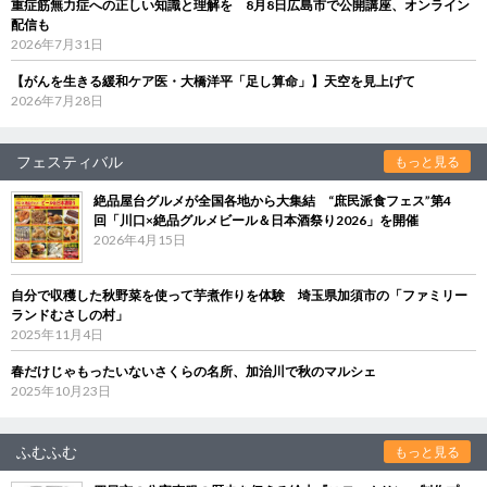
重症筋無力症への正しい知識と理解を 8月8日広島市で公開講座、オンライン
配信も
2026年7月31日
【がんを生きる緩和ケア医・大橋洋平「足し算命」】天空を見上げて
2026年7月28日
フェスティバル
もっと見る
絶品屋台グルメが全国各地から大集結 “庶民派食フェス”第4
回「川口×絶品グルメビール＆日本酒祭り2026」を開催
2026年4月15日
自分で収穫した秋野菜を使って芋煮作りを体験 埼玉県加須市の「ファミリー
ランドむさしの村」
2025年11月4日
春だけじゃもったいないさくらの名所、加治川で秋のマルシェ
2025年10月23日
ふむふむ
もっと見る