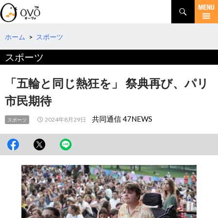
検
索
コ
ン
テ
ホーム
>
スポーツ
ン
スポーツ
ツ
へ
移
「五輪と同じ熱狂を」 祭典再び、パリ
動
市民期待
共同通信 47NEWS
2024年8月29日
スポーツ