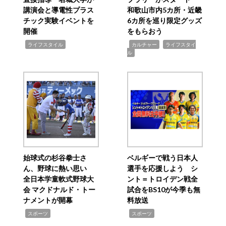
講演会と導電性プラス
和歌山市内5カ所・近畿
チック実験イベントを
6カ所を巡り限定グッズ
開催
をもらおう
,
,
,
ライフスタイル
カルチャー
ライフスタイ
ル
始球式の杉谷拳士さ
ベルギーで戦う日本人
ん、野球に熱い思い
選手を応援しよう シ
全日本学童軟式野球大
ント＝トロイデン戦全
会 マクドナルド・トー
試合をBS10が今季も無
ナメントが開幕
料放送
,
,
スポーツ
スポーツ