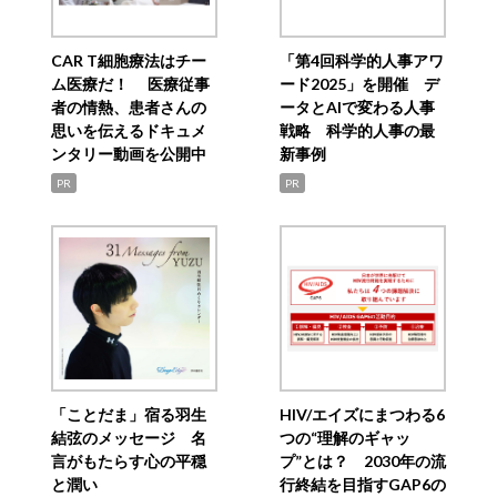
CAR T細胞療法はチー
「第4回科学的人事アワ
ム医療だ！ 医療従事
ード2025」を開催 デ
者の情熱、患者さんの
ータとAIで変わる人事
思いを伝えるドキュメ
戦略 科学的人事の最
ンタリー動画を公開中
新事例
PR
PR
「ことだま」宿る羽生
HIV/エイズにまつわる6
結弦のメッセージ 名
つの“理解のギャッ
言がもたらす心の平穏
プ”とは？ 2030年の流
と潤い
行終結を目指すGAP6の