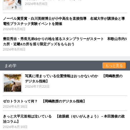
2026年8月8日
ノーベル賞受賞・白川英樹博士が小中高生を直接指導 名城大学が講演会と導
電性プラスチック実験イベントを開催
2026年8月8日
豊臣秀吉・秀長兄弟ゆかりの地を巡るスタンプラリーがスタート 和歌山市内5
カ所・近畿6カ所を巡り限定グッズをもらおう
2026年8月8日
まめ学
もっと見る
写真に埋まっている位置情報はおっかないのか 【岡嶋教授の
デジタル指南】
2026年7月22日
ゼロトラストって何？ 【岡嶋教授のデジタル指南】
2026年6月18日
きっと大平元首相は泣いている 【政眼鏡（せいがんきょう）－本田雅俊の政
治コラム】
2026年6月10日