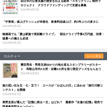
四日市の公害克服の歴史を伝える絵本『スモックリン』制作プ
ロジェクト クラウドファンディングで支援を募集
2026年8月5日
「中東発」値上げラッシュが本格化 飲食料品値上げ、約3年ぶりの多さに
2026年8月4日
物価高でも「夏は家族で長距離ドライブ」 宿泊ドライブ予算4万円超、渋滞・
猛暑への備えも必須
2026年8月3日
カルチャー
もっと見る
豊臣秀吉・秀長兄弟ゆかりの地を巡るスタンプラリーがスター
ト 和歌山市内5カ所・近畿6カ所を巡り限定グッズをもらおう
2026年8月8日
旅の思い出を五・七・五で！ エースが「かばんの日」に合わせ「旅行川柳コ
ンテスト」を開催
2026年8月7日
東野圭吾が選んだ「記憶に残る一文」はどれ？ 最新作『永遠の記憶』発売で
読者参加型キャンペーン