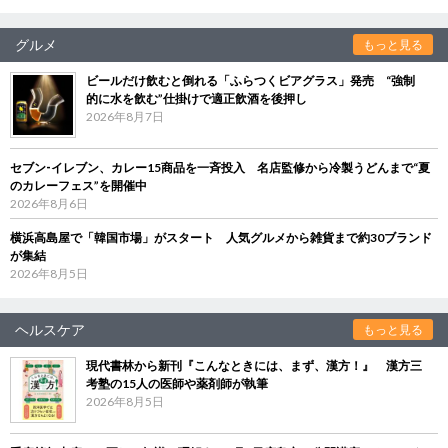
グルメ
もっと見る
ビールだけ飲むと倒れる「ふらつくビアグラス」発売 “強制
的に水を飲む”仕掛けで適正飲酒を後押し
2026年8月7日
セブン‐イレブン、カレー15商品を一斉投入 名店監修から冷製うどんまで“夏
のカレーフェス”を開催中
2026年8月6日
横浜高島屋で「韓国市場」がスタート 人気グルメから雑貨まで約30ブランド
が集結
2026年8月5日
ヘルスケア
もっと見る
現代書林から新刊『こんなときには、まず、漢方！』 漢方三
考塾の15人の医師や薬剤師が執筆
2026年8月5日