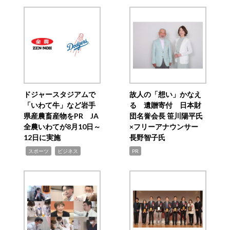
ドジャースタジアムで
故人の「想い」かなえ
「いわて牛」など岩手
る 遺贈寄付 日本財
県産農畜産物をPR JA
団名誉会長 笹川陽平氏
全農いわてが8月10日～
×フリーアナウンサー
12日に実施
長野智子氏
,
,
スポーツ
ビジネス
PR