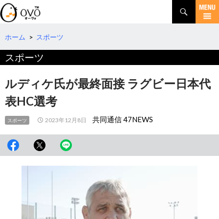
検
索
コ
ン
テ
ホーム
>
スポーツ
ン
スポーツ
ツ
へ
移
ルディケ氏が最終面接 ラグビー日本代
動
表HC選考
共同通信 47NEWS
2023年12月8日
スポーツ