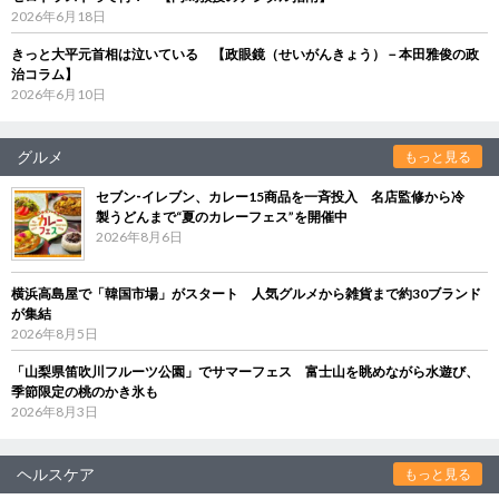
2026年6月18日
きっと大平元首相は泣いている 【政眼鏡（せいがんきょう）－本田雅俊の政
治コラム】
2026年6月10日
グルメ
もっと見る
セブン‐イレブン、カレー15商品を一斉投入 名店監修から冷
製うどんまで“夏のカレーフェス”を開催中
2026年8月6日
横浜高島屋で「韓国市場」がスタート 人気グルメから雑貨まで約30ブランド
が集結
2026年8月5日
「山梨県笛吹川フルーツ公園」でサマーフェス 富士山を眺めながら水遊び、
季節限定の桃のかき氷も
2026年8月3日
ヘルスケア
もっと見る