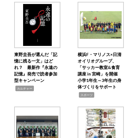
東野圭吾が選んだ「記
横浜F・マリノス×日清
憶に残る一文」はど
オイリオグループ、
れ？ 最新作『永遠の
「サッカー教室&食育
記憶』発売で読者参加
講座 in 宮崎」を開催
型キャンペーン
小学1年生～3年生の身
体づくりをサポート
,
カルチャー
,
スポーツ