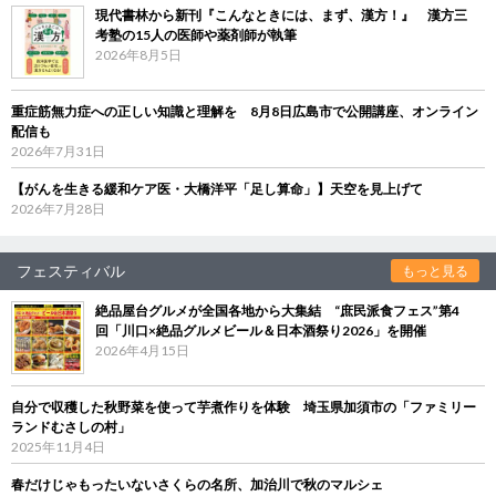
現代書林から新刊『こんなときには、まず、漢方！』 漢方三
考塾の15人の医師や薬剤師が執筆
2026年8月5日
重症筋無力症への正しい知識と理解を 8月8日広島市で公開講座、オンライン
配信も
2026年7月31日
【がんを生きる緩和ケア医・大橋洋平「足し算命」】天空を見上げて
2026年7月28日
フェスティバル
もっと見る
絶品屋台グルメが全国各地から大集結 “庶民派食フェス”第4
回「川口×絶品グルメビール＆日本酒祭り2026」を開催
2026年4月15日
自分で収穫した秋野菜を使って芋煮作りを体験 埼玉県加須市の「ファミリー
ランドむさしの村」
2025年11月4日
春だけじゃもったいないさくらの名所、加治川で秋のマルシェ