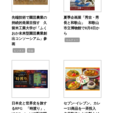
先端技術で園芸農業の
夏季企画展「秀吉・秀
持続的発展目指す 久
長と和歌山」 和歌山
留米工業大学が「ふく
市立博物館で8月8日か
おか未来型園芸農業創
ら
出コンソーシアム」参
,
カルチャー
画
,
,
ビジネス
社会
日本史と世界史を旅す
セブン‐イレブン、カレ
るRPG 「時渡り」、
ー15商品を一斉投入