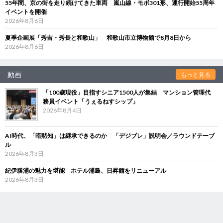
55年間、京の街を走り続けてきた車両 嵐山線・モボ301形、運行開始55周年
イベントを開催
2026年8月6日
夏季企画展「秀吉・秀長と和歌山」 和歌山市立博物館で8月8日から
2026年8月6日
動画
もっと見る
「100歳現役」目指すシニア1500人が集結 マンション管理代
務員イベント「うぇるねすシップ」
2026年8月4日
AI時代、「暗黙知」は継承できるのか 「デジブレ」説明会／ラウンドテーブ
ル
2026年8月3日
紀伊勝浦の魅力を堪能 ホテル浦島、日昇館をリニューアル
2026年8月3日