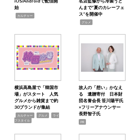
iOS/Androidで配信開
名店監修から冷製うど
始
んまで“夏のカレーフェ
ス”を開催中
,
カルチャー
,
グルメ
横浜高島屋で「韓国市
故人の「想い」かなえ
場」がスタート 人気
る 遺贈寄付 日本財
グルメから雑貨まで約
団名誉会長 笹川陽平氏
30ブランドが集結
×フリーアナウンサー
長野智子氏
,
,
,
カルチャー
グルメ
ライ
フスタイル
PR