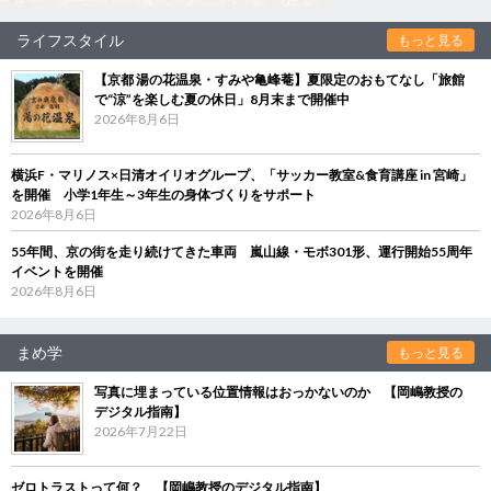
ライフスタイル
もっと見る
【京都 湯の花温泉・すみや亀峰菴】夏限定のおもてなし「旅館
で“涼”を楽しむ夏の休日」8月末まで開催中
2026年8月6日
横浜F・マリノス×日清オイリオグループ、「サッカー教室&食育講座 in 宮崎」
を開催 小学1年生～3年生の身体づくりをサポート
2026年8月6日
55年間、京の街を走り続けてきた車両 嵐山線・モボ301形、運行開始55周年
イベントを開催
2026年8月6日
まめ学
もっと見る
写真に埋まっている位置情報はおっかないのか 【岡嶋教授の
デジタル指南】
2026年7月22日
ゼロトラストって何？ 【岡嶋教授のデジタル指南】