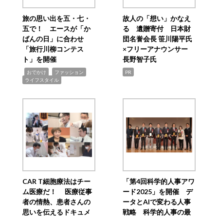
旅の思い出を五・七・
故人の「想い」かなえ
五で！ エースが「か
る 遺贈寄付 日本財
ばんの日」に合わせ
団名誉会長 笹川陽平氏
「旅行川柳コンテス
×フリーアナウンサー
ト」を開催
長野智子氏
,
,
,
おでかけ
ファッション
PR
ライフスタイル
CAR T細胞療法はチー
「第4回科学的人事アワ
ム医療だ！ 医療従事
ード2025」を開催 デ
者の情熱、患者さんの
ータとAIで変わる人事
思いを伝えるドキュメ
戦略 科学的人事の最