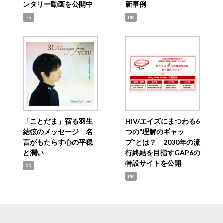
ンタリー動画を公開中
新事例
PR
PR
「ことだま」宿る羽生
HIV/エイズにまつわる6
結弦のメッセージ 名
つの“理解のギャッ
言がもたらす心の平穏
プ”とは？ 2030年の流
と潤い
行終結を目指すGAP6の
特設サイトを公開
PR
PR