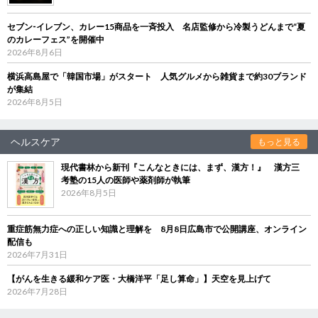
セブン‐イレブン、カレー15商品を一斉投入 名店監修から冷製うどんまで“夏
のカレーフェス”を開催中
2026年8月6日
横浜高島屋で「韓国市場」がスタート 人気グルメから雑貨まで約30ブランド
が集結
2026年8月5日
ヘルスケア
もっと見る
現代書林から新刊『こんなときには、まず、漢方！』 漢方三
考塾の15人の医師や薬剤師が執筆
2026年8月5日
重症筋無力症への正しい知識と理解を 8月8日広島市で公開講座、オンライン
配信も
2026年7月31日
【がんを生きる緩和ケア医・大橋洋平「足し算命」】天空を見上げて
2026年7月28日