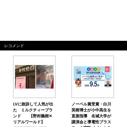
レコメンド
LVに敗訴して人気が出
ノーベル賞受賞・白川
た ミルクティーブラ
英樹博士が小中高生を
ンド 【野村義樹✕
直接指導 名城大学が
リアルワールド】
講演会と導電性プラス