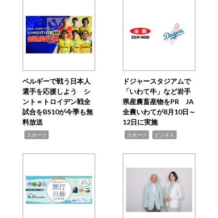
ベルギーで戦う日本人
ドジャースタジアムで
選手を応援しよう シ
「いわて牛」など岩手
ント＝トロイデン戦全
県産農畜産物をPR JA
試合をBS10が今季も無
全農いわてが8月10日～
料放送
12日に実施
,
,
,
スポーツ
スポーツ
ビジネス