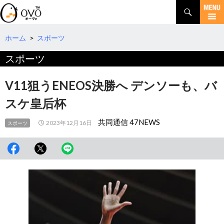
検
索
コ
ン
テ
ホーム
>
スポーツ
ン
スポーツ
ツ
へ
移
V11狙うENEOS決勝へ デンソーも、バ
動
スケ皇后杯
共同通信 47NEWS
2023年12月16日
スポーツ