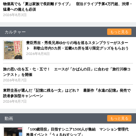
物価高でも「夏は家族で長距離ドライブ」 宿泊ドライブ予算4万円超、渋滞・
猛暑への備えも必須
2026年8月3日
カルチャー
もっと見る
豊臣秀吉・秀長兄弟ゆかりの地を巡るスタンプラリーがスター
ト 和歌山市内5カ所・近畿6カ所を巡り限定グッズをもらおう
2026年8月8日
旅の思い出を五・七・五で！ エースが「かばんの日」に合わせ「旅行川柳コ
ンテスト」を開催
2026年8月7日
東野圭吾が選んだ「記憶に残る一文」はどれ？ 最新作『永遠の記憶』発売で
読者参加型キャンペーン
2026年8月7日
動画
もっと見る
「100歳現役」目指すシニア1500人が集結 マンション管理代
務員イベント「うぇるねすシップ」