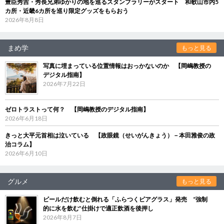
豊臣秀吉・秀長兄弟ゆかりの地を巡るスタンプラリーがスタート 和歌山市内5
カ所・近畿6カ所を巡り限定グッズをもらおう
2026年8月8日
まめ学
もっと見る
写真に埋まっている位置情報はおっかないのか 【岡嶋教授の
デジタル指南】
2026年7月22日
ゼロトラストって何？ 【岡嶋教授のデジタル指南】
2026年6月18日
きっと大平元首相は泣いている 【政眼鏡（せいがんきょう）－本田雅俊の政
治コラム】
2026年6月10日
グルメ
もっと見る
ビールだけ飲むと倒れる「ふらつくビアグラス」発売 “強制
的に水を飲む”仕掛けで適正飲酒を後押し
2026年8月7日