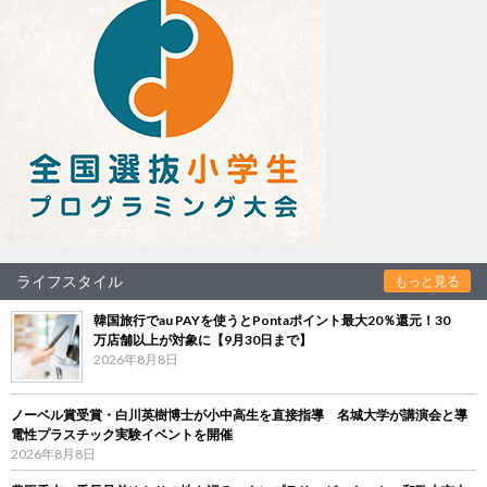
ライフスタイル
もっと見る
韓国旅行でau PAYを使うとPontaポイント最大20％還元！30
万店舗以上が対象に【9月30日まで】
2026年8月8日
ノーベル賞受賞・白川英樹博士が小中高生を直接指導 名城大学が講演会と導
電性プラスチック実験イベントを開催
2026年8月8日