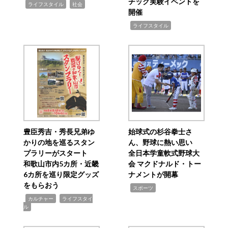
チック実験イベントを
,
,
ライフスタイル
社会
開催
,
ライフスタイル
豊臣秀吉・秀長兄弟ゆ
始球式の杉谷拳士さ
かりの地を巡るスタン
ん、野球に熱い思い
プラリーがスタート
全日本学童軟式野球大
和歌山市内5カ所・近畿
会 マクドナルド・トー
6カ所を巡り限定グッズ
ナメントが開幕
をもらおう
,
スポーツ
,
,
カルチャー
ライフスタイ
ル