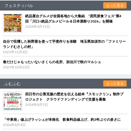
フェスティバル
もっと見る
絶品屋台グルメが全国各地から大集結 “庶民派食フェス”第4
回「川口×絶品グルメビール＆日本酒祭り2026」を開催
2026年4月15日
自分で収穫した秋野菜を使って芋煮作りを体験 埼玉県加須市の「ファミリー
ランドむさしの村」
2025年11月4日
春だけじゃもったいないさくらの名所、加治川で秋のマルシェ
2025年10月23日
ふむふむ
もっと見る
四日市の公害克服の歴史を伝える絵本『スモックリン』制作プ
ロジェクト クラウドファンディングで支援を募集
2026年8月5日
「中東発」値上げラッシュが本格化 飲食料品値上げ、約3年ぶりの多さに
2026年8月4日