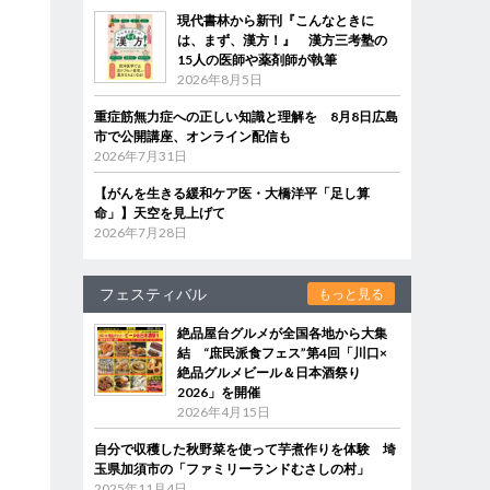
現代書林から新刊『こんなときに
は、まず、漢方！』 漢方三考塾の
15人の医師や薬剤師が執筆
2026年8月5日
重症筋無力症への正しい知識と理解を 8月8日広島
市で公開講座、オンライン配信も
2026年7月31日
【がんを生きる緩和ケア医・大橋洋平「足し算
命」】天空を見上げて
2026年7月28日
フェスティバル
もっと見る
絶品屋台グルメが全国各地から大集
結 “庶民派食フェス”第4回「川口×
絶品グルメビール＆日本酒祭り
2026」を開催
2026年4月15日
自分で収穫した秋野菜を使って芋煮作りを体験 埼
玉県加須市の「ファミリーランドむさしの村」
2025年11月4日