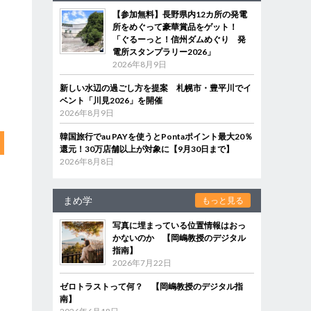
【参加無料】長野県内12カ所の発電
所をめぐって豪華賞品をゲット！
「ぐるーっと！信州ダムめぐり 発
電所スタンプラリー2026」
2026年8月9日
新しい水辺の過ごし方を提案 札幌市・豊平川でイ
ベント「川見2026」を開催
2026年8月9日
韓国旅行でau PAYを使うとPontaポイント最大20％
還元！30万店舗以上が対象に【9月30日まで】
2026年8月8日
まめ学
もっと見る
写真に埋まっている位置情報はおっ
かないのか 【岡嶋教授のデジタル
指南】
2026年7月22日
ゼロトラストって何？ 【岡嶋教授のデジタル指
南】