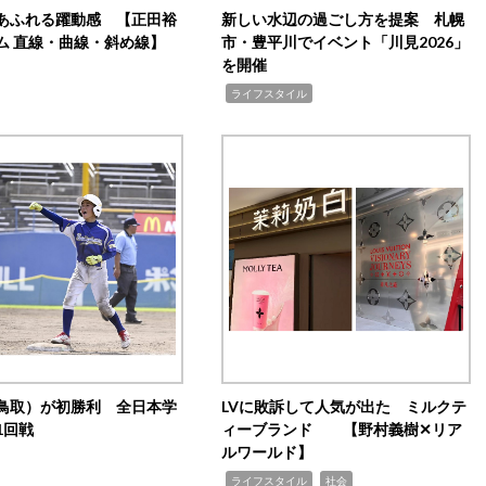
あふれる躍動感 【正田裕
新しい水辺の過ごし方を提案 札幌
ム 直線・曲線・斜め線】
市・豊平川でイベント「川見2026」
を開催
,
ライフスタイル
鳥取）が初勝利 全日本学
LVに敗訴して人気が出た ミルクテ
1回戦
ィーブランド 【野村義樹✕リア
ルワールド】
,
,
ライフスタイル
社会