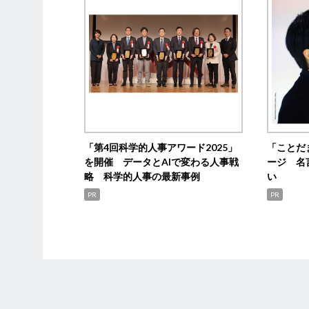
「第4回科学的人事アワード2025」
「ことだ
を開催 データとAIで変わる人事戦
ージ 名
略 科学的人事の最新事例
い
PR
PR