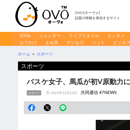
OVO [オーヴォ]
話題の情報を発信するサイト
コンテンツへ移動
検
SDGs
ジェンダー
ライフスタイル
エンタメ
索
おでかけ
まめ学
デジもの
ペット
ビジネ
ホーム
>
スポーツ
スポーツ
バスケ女子、馬瓜が初V原動力に
共同通信 47NEWS
2023年12月20日
スポーツ