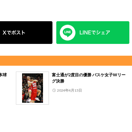
本球
富士通が2度目の優勝 バスケ女子Wリー
グ決勝
2024年4月15日