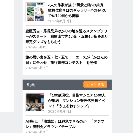
6人の作家が描く“風景と猫”の共演
歌舞伎座そばのギャラリーYOHAKU
で8月20日から開催
2026年8月9日
豊臣秀吉・秀長兄弟ゆかりの地を巡るスタンプラリ
ーがスタート 和歌山市内5カ所・近畿6カ所を巡り
限定グッズをもらおう
2026年8月8日
旅の思い出を五・七・五で！ エースが「かばんの
日」に合わせ「旅行川柳コンテスト」を開催
2026年8月7日
動画
もっと見る
「100歳現役」目指すシニア1500人
が集結 マンション管理代務員イベ
ント「うぇるねすシップ」
2026年8月4日
AI時代、「暗黙知」は継承できるのか 「デジブ
レ」説明会／ラウンドテーブル
2026年8月3日