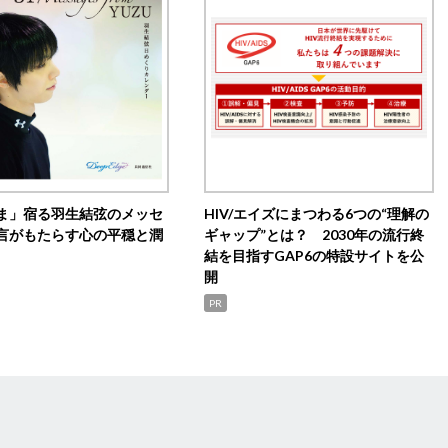
ま」宿る羽生結弦のメッセ
HIV/エイズにまつわる6つの“理解の
言がもたらす心の平穏と潤
ギャップ”とは？ 2030年の流行終
結を目指すGAP6の特設サイトを公
開
PR