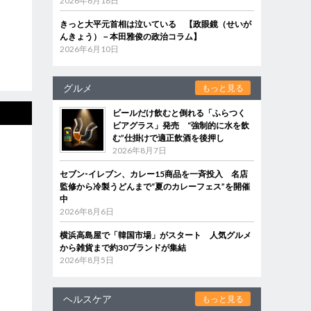
2026年6月18日
きっと大平元首相は泣いている 【政眼鏡（せいが
んきょう）－本田雅俊の政治コラム】
2026年6月10日
グルメ
もっと見る
ビールだけ飲むと倒れる「ふらつく
ビアグラス」発売 “強制的に水を飲
む”仕掛けで適正飲酒を後押し
2026年8月7日
セブン‐イレブン、カレー15商品を一斉投入 名店
監修から冷製うどんまで“夏のカレーフェス”を開催
中
2026年8月6日
横浜高島屋で「韓国市場」がスタート 人気グルメ
から雑貨まで約30ブランドが集結
2026年8月5日
ヘルスケア
もっと見る