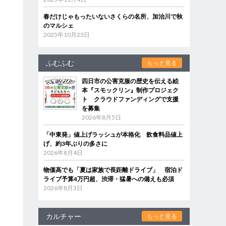
春だけじゃもったいないさくらの名所、加治川で秋
のマルシェ
2025年10月23日
ふむふむ
もっと見る
四日市の公害克服の歴史を伝える絵
本『スモックリン』制作プロジェク
ト クラウドファンディングで支援
を募集
2026年8月5日
「中東発」値上げラッシュが本格化 飲食料品値上
げ、約3年ぶりの多さに
2026年8月4日
物価高でも「夏は家族で長距離ドライブ」 宿泊ド
ライブ予算4万円超、渋滞・猛暑への備えも必須
2026年8月3日
カルチャー
もっと見る