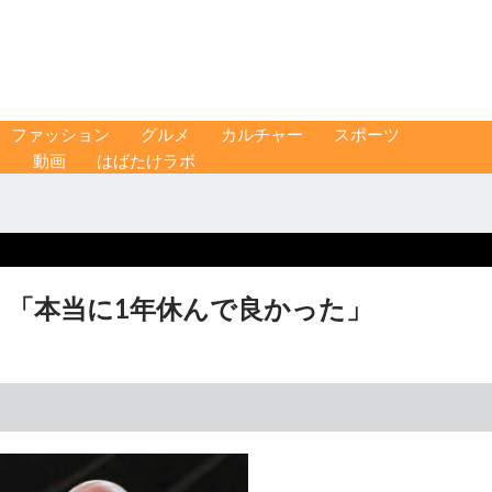
ファッション
グルメ
カルチャー
スポーツ
ス
動画
はばたけラボ
 「本当に1年休んで良かった」