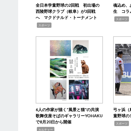
全日本学童野球の2回戦 初出場の
魂込め、
西陵野球クラブ（岐阜）が3回戦
生 コラ
へ マクドナルド・トーナメント
,
スポーツ
,
スポーツ
6人の作家が描く“風景と猫”の共演
弓ヶ浜（
歌舞伎座そばのギャラリーYOHAKU
童野球の
で8月20日から開催
,
スポーツ
,
カルチャー