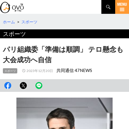
検
索
コ
ン
テ
ホーム
>
スポーツ
ン
スポーツ
ツ
へ
移
パリ組織委「準備は順調」 テロ懸念も
動
大会成功へ自信
共同通信 47NEWS
2023年12月20日
スポーツ