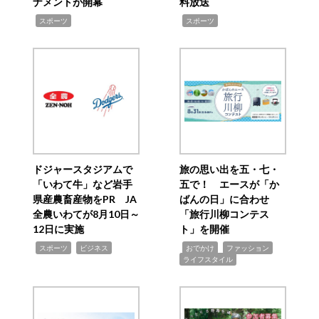
ナメントが開幕
料放送
,
,
スポーツ
スポーツ
ドジャースタジアムで
旅の思い出を五・七・
「いわて牛」など岩手
五で！ エースが「か
県産農畜産物をPR JA
ばんの日」に合わせ
全農いわてが8月10日～
「旅行川柳コンテス
12日に実施
ト」を開催
,
,
,
,
,
スポーツ
ビジネス
おでかけ
ファッション
ライフスタイル