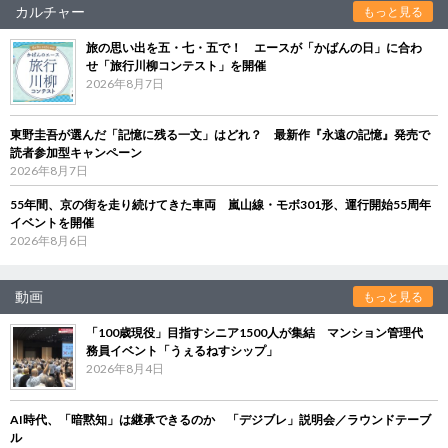
カルチャー
もっと見る
旅の思い出を五・七・五で！ エースが「かばんの日」に合わ
せ「旅行川柳コンテスト」を開催
2026年8月7日
東野圭吾が選んだ「記憶に残る一文」はどれ？ 最新作『永遠の記憶』発売で
読者参加型キャンペーン
2026年8月7日
55年間、京の街を走り続けてきた車両 嵐山線・モボ301形、運行開始55周年
イベントを開催
2026年8月6日
動画
もっと見る
「100歳現役」目指すシニア1500人が集結 マンション管理代
務員イベント「うぇるねすシップ」
2026年8月4日
AI時代、「暗黙知」は継承できるのか 「デジブレ」説明会／ラウンドテーブ
ル