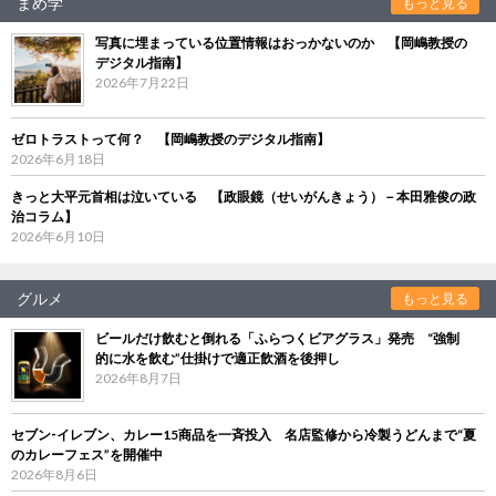
まめ学
もっと見る
写真に埋まっている位置情報はおっかないのか 【岡嶋教授の
デジタル指南】
2026年7月22日
ゼロトラストって何？ 【岡嶋教授のデジタル指南】
2026年6月18日
きっと大平元首相は泣いている 【政眼鏡（せいがんきょう）－本田雅俊の政
治コラム】
2026年6月10日
グルメ
もっと見る
ビールだけ飲むと倒れる「ふらつくビアグラス」発売 “強制
的に水を飲む”仕掛けで適正飲酒を後押し
2026年8月7日
セブン‐イレブン、カレー15商品を一斉投入 名店監修から冷製うどんまで“夏
のカレーフェス”を開催中
2026年8月6日