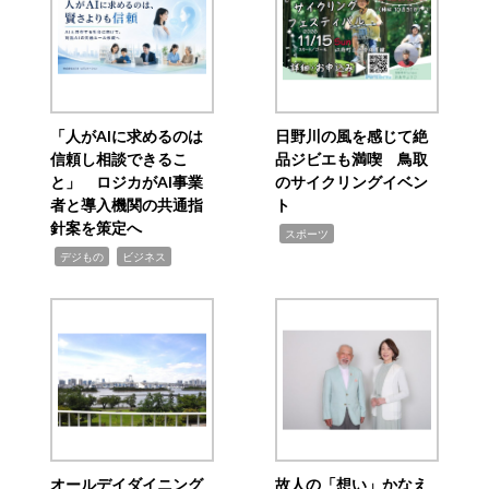
「人がAIに求めるのは
日野川の風を感じて絶
信頼し相談できるこ
品ジビエも満喫 鳥取
と」 ロジカがAI事業
のサイクリングイベン
者と導入機関の共通指
ト
針案を策定へ
,
スポーツ
,
,
デジもの
ビジネス
オールデイダイニング
故人の「想い」かなえ