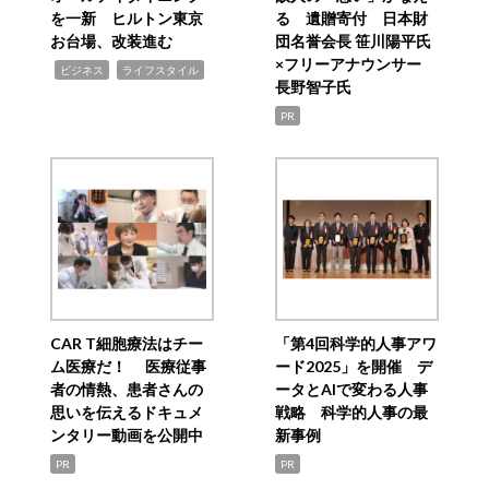
を一新 ヒルトン東京
る 遺贈寄付 日本財
お台場、改装進む
団名誉会長 笹川陽平氏
×フリーアナウンサー
,
,
ビジネス
ライフスタイル
長野智子氏
PR
CAR T細胞療法はチー
「第4回科学的人事アワ
ム医療だ！ 医療従事
ード2025」を開催 デ
者の情熱、患者さんの
ータとAIで変わる人事
思いを伝えるドキュメ
戦略 科学的人事の最
ンタリー動画を公開中
新事例
PR
PR