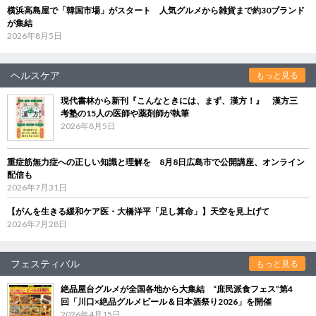
横浜高島屋で「韓国市場」がスタート 人気グルメから雑貨まで約30ブランド
が集結
2026年8月5日
ヘルスケア
もっと見る
現代書林から新刊『こんなときには、まず、漢方！』 漢方三
考塾の15人の医師や薬剤師が執筆
2026年8月5日
重症筋無力症への正しい知識と理解を 8月8日広島市で公開講座、オンライン
配信も
2026年7月31日
【がんを生きる緩和ケア医・大橋洋平「足し算命」】天空を見上げて
2026年7月28日
フェスティバル
もっと見る
絶品屋台グルメが全国各地から大集結 “庶民派食フェス”第4
回「川口×絶品グルメビール＆日本酒祭り2026」を開催
2026年4月15日