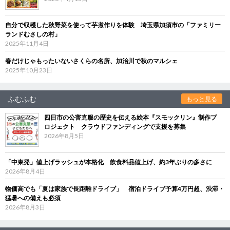
自分で収穫した秋野菜を使って芋煮作りを体験 埼玉県加須市の「ファミリー
ランドむさしの村」
2025年11月4日
春だけじゃもったいないさくらの名所、加治川で秋のマルシェ
2025年10月23日
ふむふむ
もっと見る
四日市の公害克服の歴史を伝える絵本『スモックリン』制作プ
ロジェクト クラウドファンディングで支援を募集
2026年8月5日
「中東発」値上げラッシュが本格化 飲食料品値上げ、約3年ぶりの多さに
2026年8月4日
物価高でも「夏は家族で長距離ドライブ」 宿泊ドライブ予算4万円超、渋滞・
猛暑への備えも必須
2026年8月3日