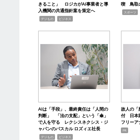
きること」 ロジカがAI事業者と導
喫 鳥取
入機関の共通指針案を策定へ
,
スポーツ
,
,
デジもの
ビジネス
AIは「手段」、最終責任は「人間の
故人の「
判断」 「法の支配」という「傘」
付 日本
で人を守る レクシスネクシス・ジ
フリーア
ャパンのパスカル ロズィエ社長
PR
,
,
デジもの
ビジネス