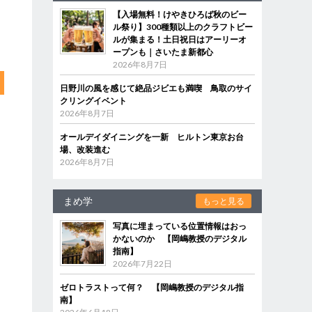
【入場無料！けやきひろば秋のビー
ル祭り】300種類以上のクラフトビー
ルが集まる！土日祝日はアーリーオ
ープンも｜さいたま新都心
2026年8月7日
日野川の風を感じて絶品ジビエも満喫 鳥取のサイ
クリングイベント
2026年8月7日
オールデイダイニングを一新 ヒルトン東京お台
場、改装進む
2026年8月7日
まめ学
もっと見る
写真に埋まっている位置情報はおっ
かないのか 【岡嶋教授のデジタル
指南】
2026年7月22日
ゼロトラストって何？ 【岡嶋教授のデジタル指
南】