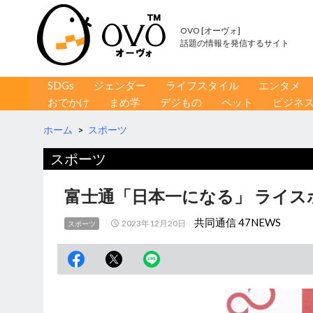
OVO [オーヴォ]
話題の情報を発信するサイト
コンテンツへ移動
検
SDGs
ジェンダー
ライフスタイル
エンタメ
索
おでかけ
まめ学
デジもの
ペット
ビジネ
ホーム
>
スポーツ
スポーツ
富士通「日本一になる」 ライス
共同通信 47NEWS
2023年12月20日
スポーツ