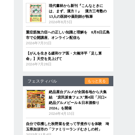
現代書林から新刊『こんなときに
は、まず、漢方！』 漢方三考塾の
15人の医師や薬剤師が執筆
2026年8月5日
重症筋無力症への正しい知識と理解を 8月8日広島
市で公開講座、オンライン配信も
2026年7月31日
【がんを生きる緩和ケア医・大橋洋平「足し算
命」】天空を見上げて
2026年7月28日
フェスティバル
もっと見る
絶品屋台グルメが全国各地から大集
結 “庶民派食フェス”第4回「川口×
絶品グルメビール＆日本酒祭り
2026」を開催
2026年4月15日
自分で収穫した秋野菜を使って芋煮作りを体験 埼
玉県加須市の「ファミリーランドむさしの村」
2025年11月4日