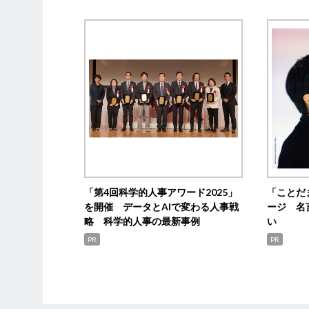
「第4回科学的人事アワード2025」
「ことだ
を開催 データとAIで変わる人事戦
ージ 名
略 科学的人事の最新事例
い
PR
PR