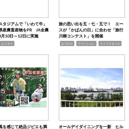
スタジアムで「いわて牛」
旅の思い出を五・七・五で！ エー
県産農畜産物をPR JA全農
スが「かばんの日」に合わせ「旅行
月10日～12日に実施
川柳コンテスト」を開催
,
,
,
ビジネス
おでかけ
ファッション
ライフスタイル
風を感じて絶品ジビエも満
オールデイダイニングを一新 ヒル