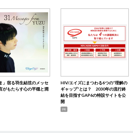
ま」宿る羽生結弦のメッセ
HIV/エイズにまつわる6つの“理解の
言がもたらす心の平穏と潤
ギャップ”とは？ 2030年の流行終
結を目指すGAP6の特設サイトを公
開
PR