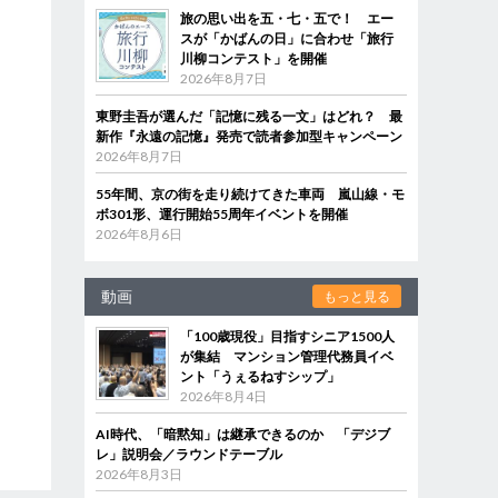
旅の思い出を五・七・五で！ エー
スが「かばんの日」に合わせ「旅行
川柳コンテスト」を開催
2026年8月7日
東野圭吾が選んだ「記憶に残る一文」はどれ？ 最
新作『永遠の記憶』発売で読者参加型キャンペーン
2026年8月7日
55年間、京の街を走り続けてきた車両 嵐山線・モ
ボ301形、運行開始55周年イベントを開催
2026年8月6日
動画
もっと見る
「100歳現役」目指すシニア1500人
が集結 マンション管理代務員イベ
ント「うぇるねすシップ」
2026年8月4日
AI時代、「暗黙知」は継承できるのか 「デジブ
レ」説明会／ラウンドテーブル
2026年8月3日