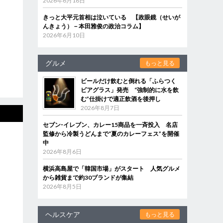
2026年6月18日
きっと大平元首相は泣いている 【政眼鏡（せいが
んきょう）－本田雅俊の政治コラム】
2026年6月10日
グルメ
もっと見る
ビールだけ飲むと倒れる「ふらつく
ビアグラス」発売 “強制的に水を飲
む”仕掛けで適正飲酒を後押し
2026年8月7日
セブン‐イレブン、カレー15商品を一斉投入 名店
監修から冷製うどんまで“夏のカレーフェス”を開催
中
2026年8月6日
横浜高島屋で「韓国市場」がスタート 人気グルメ
から雑貨まで約30ブランドが集結
2026年8月5日
ヘルスケア
もっと見る