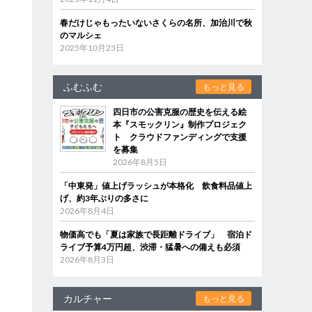
春だけじゃもったいないさくらの名所、加治川で秋
のマルシェ
2025年10月23日
ふむふむ
もっと見る
四日市の公害克服の歴史を伝える絵
本『スモックリン』制作プロジェク
ト クラウドファンディングで支援
を募集
2026年8月5日
「中東発」値上げラッシュが本格化 飲食料品値上
げ、約3年ぶりの多さに
2026年8月4日
物価高でも「夏は家族で長距離ドライブ」 宿泊ド
ライブ予算4万円超、渋滞・猛暑への備えも必須
2026年8月3日
カルチャー
もっと見る