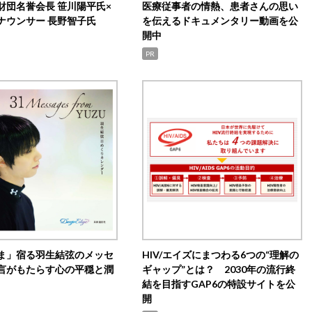
財団名誉会長 笹川陽平氏×
医療従事者の情熱、患者さんの思い
ナウンサー 長野智子氏
を伝えるドキュメンタリー動画を公
開中
PR
ま」宿る羽生結弦のメッセ
HIV/エイズにまつわる6つの“理解の
言がもたらす心の平穏と潤
ギャップ”とは？ 2030年の流行終
結を目指すGAP6の特設サイトを公
開