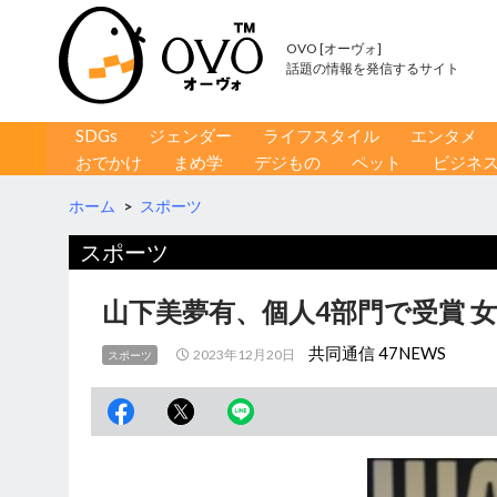
OVO [オーヴォ]
話題の情報を発信するサイト
コンテンツへ移動
検
SDGs
ジェンダー
ライフスタイル
エンタメ
索
おでかけ
まめ学
デジもの
ペット
ビジネ
ホーム
>
スポーツ
スポーツ
山下美夢有、個人4部門で受賞 
共同通信 47NEWS
2023年12月20日
スポーツ