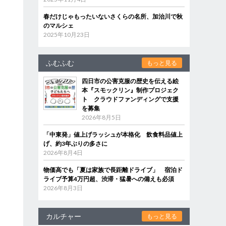
春だけじゃもったいないさくらの名所、加治川で秋
のマルシェ
2025年10月23日
ふむふむ
もっと見る
四日市の公害克服の歴史を伝える絵
本『スモックリン』制作プロジェク
ト クラウドファンディングで支援
を募集
2026年8月5日
「中東発」値上げラッシュが本格化 飲食料品値上
げ、約3年ぶりの多さに
2026年8月4日
物価高でも「夏は家族で長距離ドライブ」 宿泊ド
ライブ予算4万円超、渋滞・猛暑への備えも必須
2026年8月3日
カルチャー
もっと見る