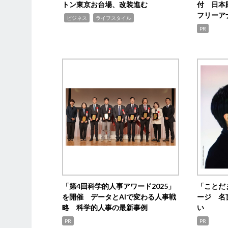
トン東京お台場、改装進む
付 日本
フリーア
,
,
ビジネス
ライフスタイル
PR
「第4回科学的人事アワード2025」
「ことだ
を開催 データとAIで変わる人事戦
ージ 名
略 科学的人事の最新事例
い
PR
PR