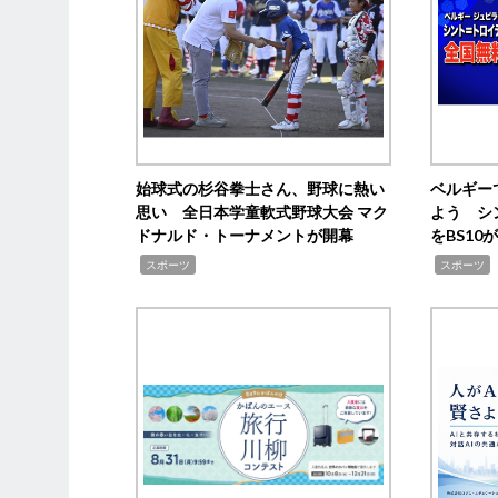
始球式の杉谷拳士さん、野球に熱い
ベルギー
思い 全日本学童軟式野球大会 マク
よう シ
ドナルド・トーナメントが開幕
をBS1
,
,
スポーツ
スポーツ