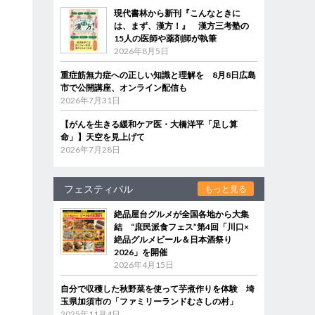
現代書林から新刊『こんなときに
は、まず、漢方！』 漢方三考塾の
15人の医師や薬剤師が執筆
2026年8月5日
重症筋無力症への正しい知識と理解を 8月8日広島
市で公開講座、オンライン配信も
2026年7月31日
【がんを生きる緩和ケア医・大橋洋平「足し算
命」】天空を見上げて
2026年7月28日
フェスティバル
もっと見る
絶品屋台グルメが全国各地から大集
結 “庶民派食フェス”第4回「川口×
絶品グルメビール＆日本酒祭り
2026」を開催
2026年4月15日
自分で収穫した秋野菜を使って芋煮作りを体験 埼
玉県加須市の「ファミリーランドむさしの村」
2025年11月4日