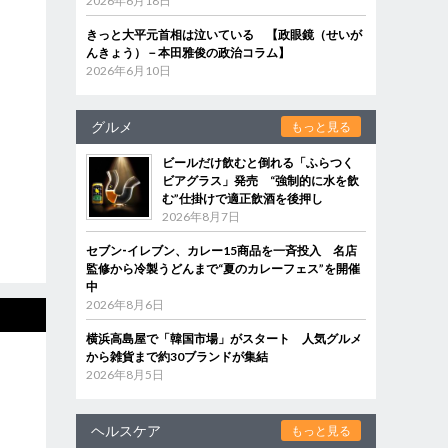
2026年6月18日
きっと大平元首相は泣いている 【政眼鏡（せいが
んきょう）－本田雅俊の政治コラム】
2026年6月10日
グルメ
もっと見る
ビールだけ飲むと倒れる「ふらつく
ビアグラス」発売 “強制的に水を飲
む”仕掛けで適正飲酒を後押し
2026年8月7日
セブン‐イレブン、カレー15商品を一斉投入 名店
監修から冷製うどんまで“夏のカレーフェス”を開催
中
2026年8月6日
横浜高島屋で「韓国市場」がスタート 人気グルメ
から雑貨まで約30ブランドが集結
2026年8月5日
ヘルスケア
もっと見る