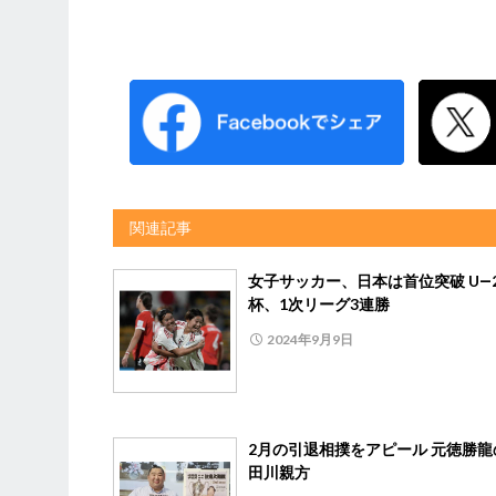
関連記事
女子サッカー、日本は首位突破 U―
杯、1次リーグ3連勝
2024年9月9日
2月の引退相撲をアピール 元徳勝龍
田川親方