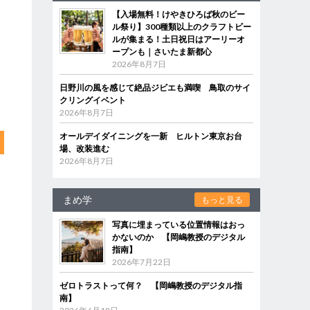
【入場無料！けやきひろば秋のビー
ル祭り】300種類以上のクラフトビー
ルが集まる！土日祝日はアーリーオ
ープンも｜さいたま新都心
2026年8月7日
日野川の風を感じて絶品ジビエも満喫 鳥取のサイ
クリングイベント
2026年8月7日
オールデイダイニングを一新 ヒルトン東京お台
場、改装進む
2026年8月7日
まめ学
もっと見る
写真に埋まっている位置情報はおっ
かないのか 【岡嶋教授のデジタル
指南】
2026年7月22日
ゼロトラストって何？ 【岡嶋教授のデジタル指
南】