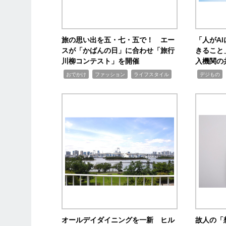
旅の思い出を五・七・五で！ エー
「人がA
スが「かばんの日」に合わせ「旅行
きること
川柳コンテスト」を開催
入機関の
,
,
,
,
,
おでかけ
ファッション
ライフスタイル
デジもの
オールデイダイニングを一新 ヒル
故人の「