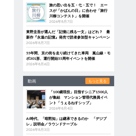
旅の思い出を五・七・五で！ エー
スが「かばんの日」に合わせ「旅行
川柳コンテスト」を開催
2026年8月7日
東野圭吾が選んだ「記憶に残る一文」はどれ？ 最
新作『永遠の記憶』発売で読者参加型キャンペーン
2026年8月7日
55年間、京の街を走り続けてきた車両 嵐山線・モ
ボ301形、運行開始55周年イベントを開催
2026年8月6日
動画
もっと見る
「100歳現役」目指すシニア1500人
が集結 マンション管理代務員イベ
ント「うぇるねすシップ」
2026年8月4日
AI時代、「暗黙知」は継承できるのか 「デジブ
レ」説明会／ラウンドテーブル
2026年8月3日