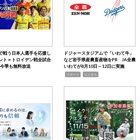
で戦う日本人選手を応援し
ドジャースタジアムで「いわて牛」
ント＝トロイデン戦全試合
など岩手県産農畜産物をPR JA全農
0が今季も無料放送
いわてが8月10日～12日に実施
,
,
スポーツ
ビジネス