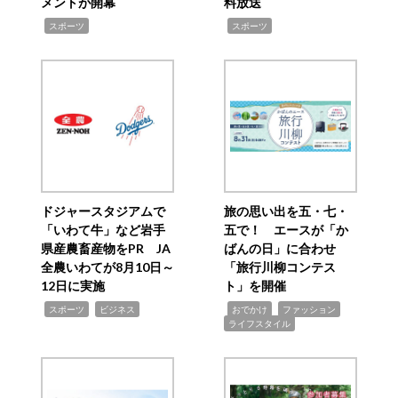
メントが開幕
料放送
,
,
スポーツ
スポーツ
ドジャースタジアムで
旅の思い出を五・七・
「いわて牛」など岩手
五で！ エースが「か
県産農畜産物をPR JA
ばんの日」に合わせ
全農いわてが8月10日～
「旅行川柳コンテス
12日に実施
ト」を開催
,
,
,
,
,
スポーツ
ビジネス
おでかけ
ファッション
ライフスタイル