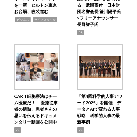
を一新 ヒルトン東京
る 遺贈寄付 日本財
お台場、改装進む
団名誉会長 笹川陽平氏
×フリーアナウンサー
,
,
ビジネス
ライフスタイル
長野智子氏
PR
CAR T細胞療法はチー
「第4回科学的人事アワ
ム医療だ！ 医療従事
ード2025」を開催 デ
者の情熱、患者さんの
ータとAIで変わる人事
思いを伝えるドキュメ
戦略 科学的人事の最
ンタリー動画を公開中
新事例
PR
PR