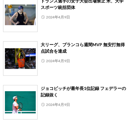
トランス選手の女子大会出場禁止 米、大学
スポーツ統括団体
2024年4月9日
大リーグ、ブランコら週間MVP 無安打無得
点試合を達成
2024年4月9日
ジョコビッチが最年長1位記録 フェデラーの
記録抜く
2024年4月9日