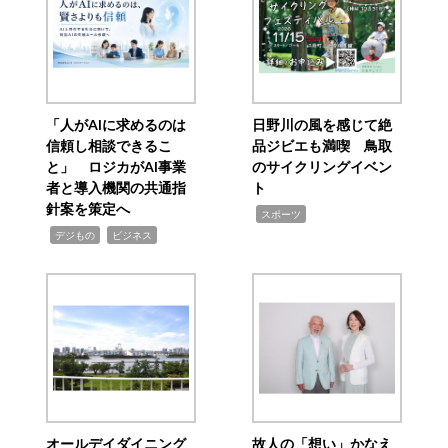
「人がAIに求めるのは
日野川の風を感じて絶
信頼し相談できるこ
品ジビエも満喫 鳥取
と」 ロジカがAI事業
のサイクリングイベン
者と導入機関の共通指
ト
針案を策定へ
,
スポーツ
,
,
デジもの
ビジネス
オールデイダイニング
故人の「想い」かなえ