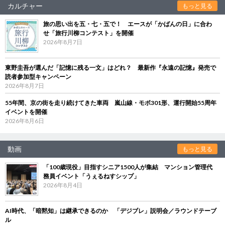
カルチャー
もっと見る
旅の思い出を五・七・五で！ エースが「かばんの日」に合わ
せ「旅行川柳コンテスト」を開催
2026年8月7日
東野圭吾が選んだ「記憶に残る一文」はどれ？ 最新作『永遠の記憶』発売で
読者参加型キャンペーン
2026年8月7日
55年間、京の街を走り続けてきた車両 嵐山線・モボ301形、運行開始55周年
イベントを開催
2026年8月6日
動画
もっと見る
「100歳現役」目指すシニア1500人が集結 マンション管理代
務員イベント「うぇるねすシップ」
2026年8月4日
AI時代、「暗黙知」は継承できるのか 「デジブレ」説明会／ラウンドテーブ
ル