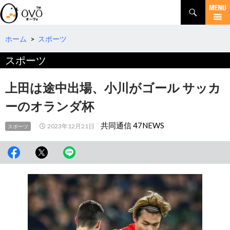
検
索
コ
ン
テ
ホーム
>
スポーツ
ン
スポーツ
ツ
へ
移
上田は途中出場、小川がゴール サッカ
動
ーのオランダ杯
共同通信 47NEWS
2023年12月21日
スポーツ