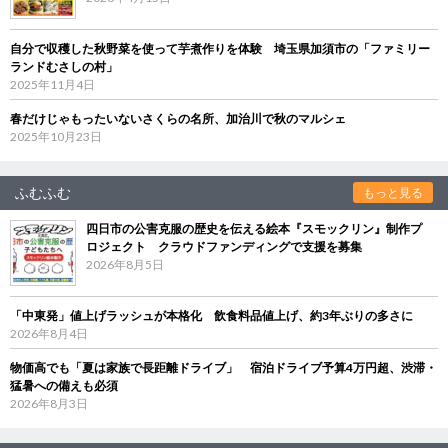
自分で収穫した秋野菜を使って芋煮作りを体験 埼玉県加須市の「ファミリー
ランドむさしの村」
2025年11月4日
春だけじゃもったいないさくらの名所、加治川で秋のマルシェ
2025年10月23日
ふむふむ
もっと見る
四日市の公害克服の歴史を伝える絵本『スモックリン』制作プ
ロジェクト クラウドファンディングで支援を募集
2026年8月5日
「中東発」値上げラッシュが本格化 飲食料品値上げ、約3年ぶりの多さに
2026年8月4日
物価高でも「夏は家族で長距離ドライブ」 宿泊ドライブ予算4万円超、渋滞・
猛暑への備えも必須
2026年8月3日