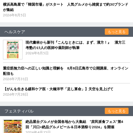
横浜高島屋で「韓国市場」がスタート 人気グルメから雑貨まで約30ブランド
が集結
2026年8月5日
ヘルスケア
もっと見る
現代書林から新刊『こんなときには、まず、漢方！』 漢方三
考塾の15人の医師や薬剤師が執筆
2026年8月5日
重症筋無力症への正しい知識と理解を 8月8日広島市で公開講座、オンライン
配信も
2026年7月31日
【がんを生きる緩和ケア医・大橋洋平「足し算命」】天空を見上げて
2026年7月28日
フェスティバル
もっと見る
絶品屋台グルメが全国各地から大集結 “庶民派食フェス”第4
回「川口×絶品グルメビール＆日本酒祭り2026」を開催
2026年4月15日