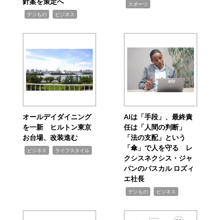
針案を策定へ
,
スポーツ
,
,
デジもの
ビジネス
オールデイダイニング
AIは「手段」、最終責
を一新 ヒルトン東京
任は「人間の判断」
お台場、改装進む
「法の支配」という
「傘」で人を守る レ
,
,
ビジネス
ライフスタイル
クシスネクシス・ジャ
パンのパスカル ロズィ
エ社長
,
,
デジもの
ビジネス