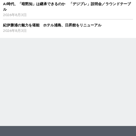
AI時代、「暗黙知」は継承できるのか 「デジブレ」説明会／ラウンドテーブ
ル
2026年8月3日
紀伊勝浦の魅力を堪能 ホテル浦島、日昇館をリニューアル
2026年8月3日