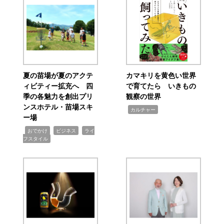
夏の苗場が夏のアクテ
カマキリを黄色い世界
ィビティー拡充へ 四
で育てたら いきもの
季の各魅力を創出プリ
観察の世界
ンスホテル・苗場スキ
,
カルチャー
ー場
,
,
,
おでかけ
ビジネス
ライ
フスタイル