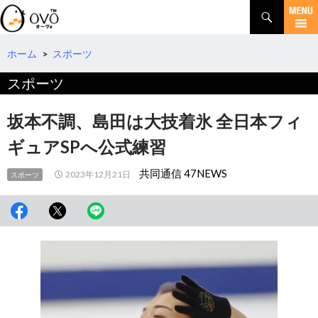
検
索
コ
ン
テ
ホーム
>
スポーツ
ン
スポーツ
ツ
へ
移
坂本不調、島田は大技着氷 全日本フィ
動
ギュアSPへ公式練習
共同通信 47NEWS
2023年12月21日
スポーツ