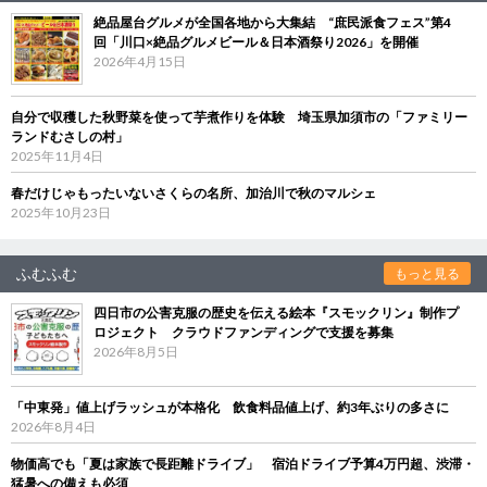
絶品屋台グルメが全国各地から大集結 “庶民派食フェス”第4
回「川口×絶品グルメビール＆日本酒祭り2026」を開催
2026年4月15日
自分で収穫した秋野菜を使って芋煮作りを体験 埼玉県加須市の「ファミリー
ランドむさしの村」
2025年11月4日
春だけじゃもったいないさくらの名所、加治川で秋のマルシェ
2025年10月23日
ふむふむ
もっと見る
四日市の公害克服の歴史を伝える絵本『スモックリン』制作プ
ロジェクト クラウドファンディングで支援を募集
2026年8月5日
「中東発」値上げラッシュが本格化 飲食料品値上げ、約3年ぶりの多さに
2026年8月4日
物価高でも「夏は家族で長距離ドライブ」 宿泊ドライブ予算4万円超、渋滞・
猛暑への備えも必須