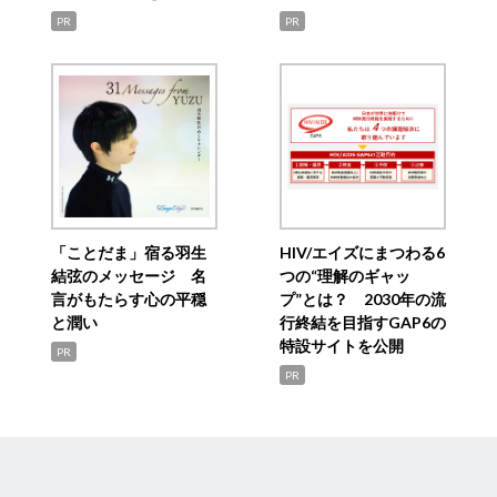
PR
PR
「ことだま」宿る羽生
HIV/エイズにまつわる6
結弦のメッセージ 名
つの“理解のギャッ
言がもたらす心の平穏
プ”とは？ 2030年の流
と潤い
行終結を目指すGAP6の
特設サイトを公開
PR
PR