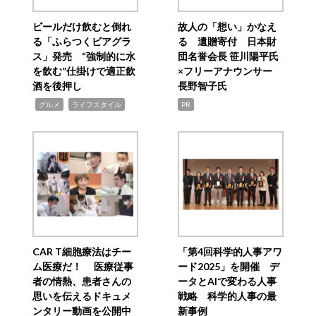
ビールだけ飲むと倒れ
故人の「想い」かなえ
る「ふらつくビアグラ
る 遺贈寄付 日本財
ス」発売 “強制的に水
団名誉会長 笹川陽平氏
を飲む”仕掛けで適正飲
×フリーアナウンサー
酒を後押し
長野智子氏
,
,
グルメ
ライフスタイル
PR
CAR T細胞療法はチー
「第4回科学的人事アワ
ム医療だ！ 医療従事
ード2025」を開催 デ
者の情熱、患者さんの
ータとAIで変わる人事
思いを伝えるドキュメ
戦略 科学的人事の最
ンタリー動画を公開中
新事例