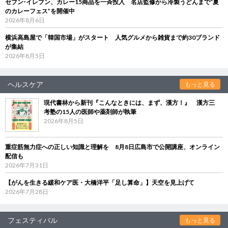
セブン‐イレブン、カレー15商品を一斉投入 名店監修から冷製うどんまで“夏
のカレーフェス”を開催中
2026年8月6日
横浜高島屋で「韓国市場」がスタート 人気グルメから雑貨まで約30ブランド
が集結
2026年8月5日
ヘルスケア
もっと見る
現代書林から新刊『こんなときには、まず、漢方！』 漢方三
考塾の15人の医師や薬剤師が執筆
2026年8月5日
重症筋無力症への正しい知識と理解を 8月8日広島市で公開講座、オンライン
配信も
2026年7月31日
【がんを生きる緩和ケア医・大橋洋平「足し算命」】天空を見上げて
2026年7月28日
フェスティバル
もっと見る