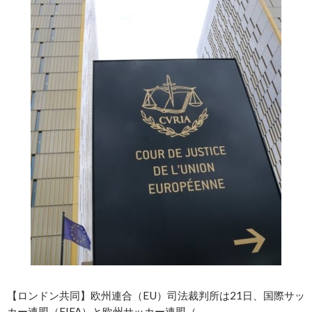
【ロンドン共同】欧州連合（EU）司法裁判所は21日、国際サッ
カー連盟（FIFA）と欧州サッカー連盟（……