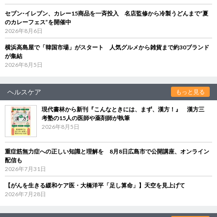
セブン‐イレブン、カレー15商品を一斉投入 名店監修から冷製うどんまで“夏
のカレーフェス”を開催中
2026年8月6日
横浜高島屋で「韓国市場」がスタート 人気グルメから雑貨まで約30ブランド
が集結
2026年8月5日
ヘルスケア
もっと見る
現代書林から新刊『こんなときには、まず、漢方！』 漢方三
考塾の15人の医師や薬剤師が執筆
2026年8月5日
重症筋無力症への正しい知識と理解を 8月8日広島市で公開講座、オンライン
配信も
2026年7月31日
【がんを生きる緩和ケア医・大橋洋平「足し算命」】天空を見上げて
2026年7月28日