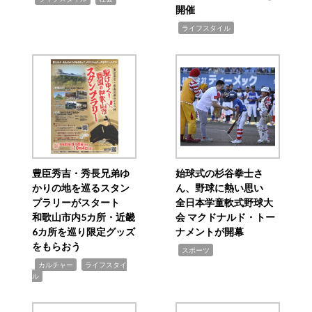
開催
,
ライフスタイル
豊臣秀吉・秀長兄弟ゆ
始球式の杉谷拳士さ
かりの地を巡るスタン
ん、野球に熱い思い
プラリーがスタート
全日本学童軟式野球大
和歌山市内5カ所・近畿
会 マクドナルド・トー
6カ所を巡り限定グッズ
ナメントが開幕
をもらおう
,
スポーツ
,
,
カルチャー
ライフスタイ
ル