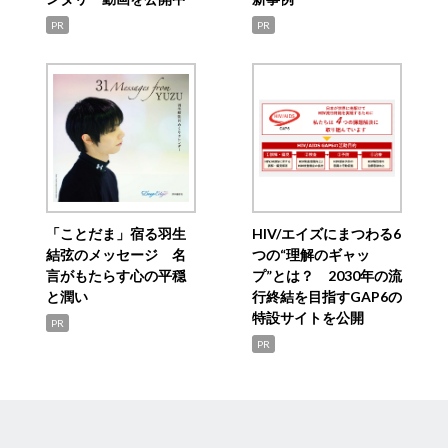
PR
PR
「ことだま」宿る羽生
HIV/エイズにまつわる6
結弦のメッセージ 名
つの“理解のギャッ
言がもたらす心の平穏
プ”とは？ 2030年の流
と潤い
行終結を目指すGAP6の
特設サイトを公開
PR
PR