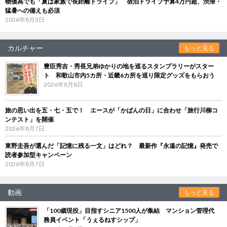
物価高でも「夏は家族で長距離ドライブ」 宿泊ドライブ予算4万円超、渋滞・
猛暑への備えも必須
2026年8月3日
カルチャー
もっと見る
豊臣秀吉・秀長兄弟ゆかりの地を巡るスタンプラリーがスター
ト 和歌山市内5カ所・近畿6カ所を巡り限定グッズをもらおう
2026年8月8日
旅の思い出を五・七・五で！ エースが「かばんの日」に合わせ「旅行川柳コ
ンテスト」を開催
2026年8月7日
東野圭吾が選んだ「記憶に残る一文」はどれ？ 最新作『永遠の記憶』発売で
読者参加型キャンペーン
2026年8月7日
動画
もっと見る
「100歳現役」目指すシニア1500人が集結 マンション管理代
務員イベント「うぇるねすシップ」