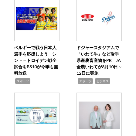
ベルギーで戦う日本人
ドジャースタジアムで
選手を応援しよう シ
「いわて牛」など岩手
ント＝トロイデン戦全
県産農畜産物をPR JA
試合をBS10が今季も無
全農いわてが8月10日～
料放送
12日に実施
,
,
,
スポーツ
スポーツ
ビジネス