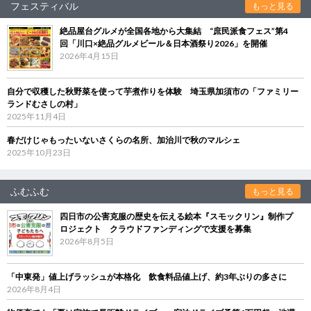
フェスティバル
もっと見る
絶品屋台グルメが全国各地から大集結 “庶民派食フェス”第4
回「川口×絶品グルメビール＆日本酒祭り2026」を開催
2026年4月15日
自分で収穫した秋野菜を使って芋煮作りを体験 埼玉県加須市の「ファミリー
ランドむさしの村」
2025年11月4日
春だけじゃもったいないさくらの名所、加治川で秋のマルシェ
2025年10月23日
ふむふむ
もっと見る
四日市の公害克服の歴史を伝える絵本『スモックリン』制作プ
ロジェクト クラウドファンディングで支援を募集
2026年8月5日
「中東発」値上げラッシュが本格化 飲食料品値上げ、約3年ぶりの多さに
2026年8月4日