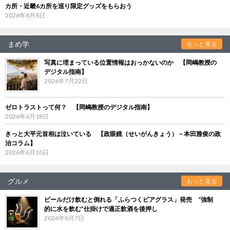
カ所・近畿6カ所を巡り限定グッズをもらおう
2026年8月8日
まめ学
もっと見る
写真に埋まっている位置情報はおっかないのか 【岡嶋教授の
デジタル指南】
2026年7月22日
ゼロトラストって何？ 【岡嶋教授のデジタル指南】
2026年6月18日
きっと大平元首相は泣いている 【政眼鏡（せいがんきょう）－本田雅俊の政
治コラム】
2026年6月10日
グルメ
もっと見る
ビールだけ飲むと倒れる「ふらつくビアグラス」発売 “強制
的に水を飲む”仕掛けで適正飲酒を後押し
2026年8月7日