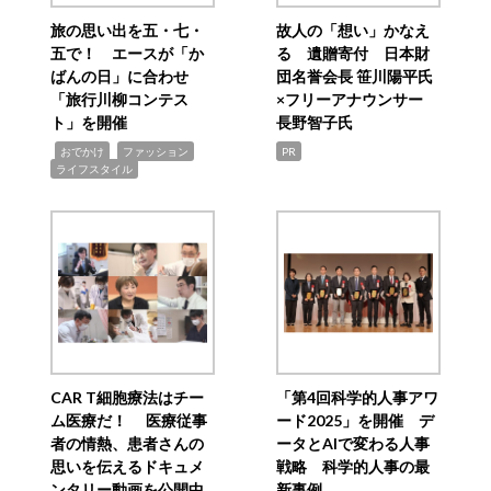
旅の思い出を五・七・
故人の「想い」かなえ
五で！ エースが「か
る 遺贈寄付 日本財
ばんの日」に合わせ
団名誉会長 笹川陽平氏
「旅行川柳コンテス
×フリーアナウンサー
ト」を開催
長野智子氏
,
,
,
おでかけ
ファッション
PR
ライフスタイル
CAR T細胞療法はチー
「第4回科学的人事アワ
ム医療だ！ 医療従事
ード2025」を開催 デ
者の情熱、患者さんの
ータとAIで変わる人事
思いを伝えるドキュメ
戦略 科学的人事の最
ンタリー動画を公開中
新事例