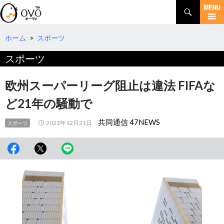
検
索
コ
ン
テ
ホーム
>
スポーツ
ン
スポーツ
ツ
へ
移
欧州スーパーリーグ阻止は違法 FIFAな
動
ど21年の騒動で
共同通信 47NEWS
2023年12月21日
スポーツ