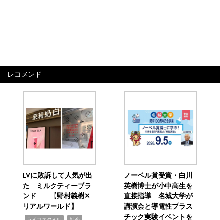
レコメンド
LVに敗訴して人気が出
ノーベル賞受賞・白川
た ミルクティーブラ
英樹博士が小中高生を
ンド 【野村義樹✕
直接指導 名城大学が
リアルワールド】
講演会と導電性プラス
チック実験イベントを
,
,
ライフスタイル
社会