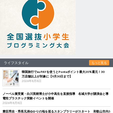
ライフスタイル
もっと見る
韓国旅行でau PAYを使うとPontaポイント最大20％還元！30
万店舗以上が対象に【9月30日まで】
2026年8月8日
ノーベル賞受賞・白川英樹博士が小中高生を直接指導 名城大学が講演会と導
電性プラスチック実験イベントを開催
2026年8月8日
豊臣秀吉・秀長兄弟ゆかりの地を巡るスタンプラリーがスタート 和歌山市内5