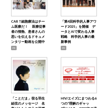
CAR T細胞療法はチー
「第4回科学的人事アワ
ム医療だ！ 医療従事
ード2025」を開催 デ
者の情熱、患者さんの
ータとAIで変わる人事
思いを伝えるドキュメ
戦略 科学的人事の最
ンタリー動画を公開中
新事例
PR
PR
「ことだま」宿る羽生
HIV/エイズにまつわる6
結弦のメッセージ 名
つの“理解のギャッ