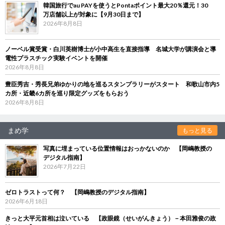
韓国旅行でau PAYを使うとPontaポイント最大20％還元！30
万店舗以上が対象に【9月30日まで】
2026年8月8日
ノーベル賞受賞・白川英樹博士が小中高生を直接指導 名城大学が講演会と導
電性プラスチック実験イベントを開催
2026年8月8日
豊臣秀吉・秀長兄弟ゆかりの地を巡るスタンプラリーがスタート 和歌山市内5
カ所・近畿6カ所を巡り限定グッズをもらおう
2026年8月8日
まめ学
もっと見る
写真に埋まっている位置情報はおっかないのか 【岡嶋教授の
デジタル指南】
2026年7月22日
ゼロトラストって何？ 【岡嶋教授のデジタル指南】
2026年6月18日
きっと大平元首相は泣いている 【政眼鏡（せいがんきょう）－本田雅俊の政