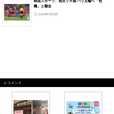
韓国スポーツ、相次ぐ不振 パリ五輪へ「危
機」と懸念
2024年5月8日
レコメンド