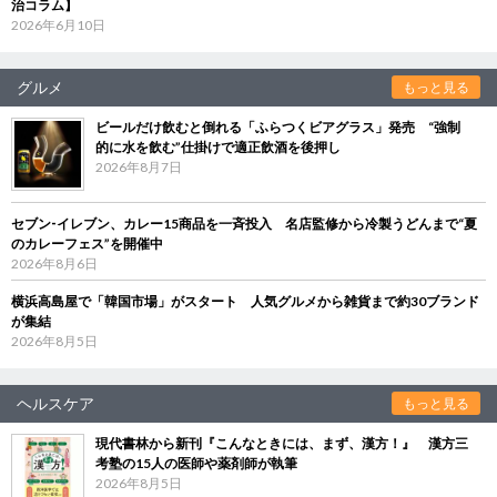
治コラム】
2026年6月10日
グルメ
もっと見る
ビールだけ飲むと倒れる「ふらつくビアグラス」発売 “強制
的に水を飲む”仕掛けで適正飲酒を後押し
2026年8月7日
セブン‐イレブン、カレー15商品を一斉投入 名店監修から冷製うどんまで“夏
のカレーフェス”を開催中
2026年8月6日
横浜高島屋で「韓国市場」がスタート 人気グルメから雑貨まで約30ブランド
が集結
2026年8月5日
ヘルスケア
もっと見る
現代書林から新刊『こんなときには、まず、漢方！』 漢方三
考塾の15人の医師や薬剤師が執筆
2026年8月5日