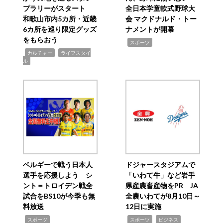
プラリーがスタート
全日本学童軟式野球大
和歌山市内5カ所・近畿
会 マクドナルド・トー
6カ所を巡り限定グッズ
ナメントが開幕
をもらおう
,
スポーツ
,
,
カルチャー
ライフスタイ
ル
ベルギーで戦う日本人
ドジャースタジアムで
選手を応援しよう シ
「いわて牛」など岩手
ント＝トロイデン戦全
県産農畜産物をPR JA
試合をBS10が今季も無
全農いわてが8月10日～
料放送
12日に実施
,
,
,
スポーツ
スポーツ
ビジネス