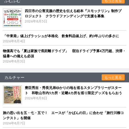
ふむふむ
もっと見る
四日市の公害克服の歴史を伝える絵本『スモックリン』制作プ
ロジェクト クラウドファンディングで支援を募集
2026年8月5日
「中東発」値上げラッシュが本格化 飲食料品値上げ、約3年ぶりの多さに
2026年8月4日
物価高でも「夏は家族で長距離ドライブ」 宿泊ドライブ予算4万円超、渋滞・
猛暑への備えも必須
2026年8月3日
カルチャー
もっと見る
豊臣秀吉・秀長兄弟ゆかりの地を巡るスタンプラリーがスター
ト 和歌山市内5カ所・近畿6カ所を巡り限定グッズをもらおう
2026年8月8日
旅の思い出を五・七・五で！ エースが「かばんの日」に合わせ「旅行川柳コ
ンテスト」を開催
2026年8月7日