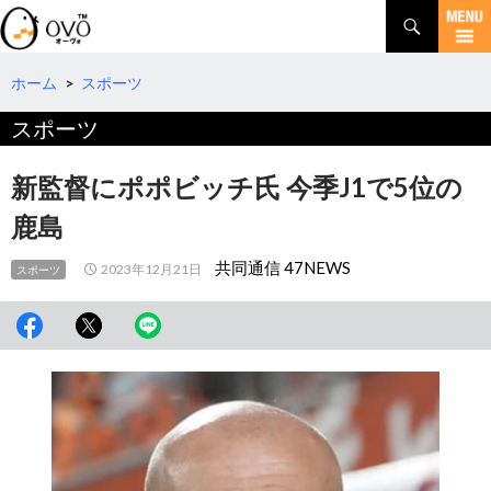
検
索
コ
ン
テ
ホーム
>
スポーツ
ン
スポーツ
ツ
へ
移
新監督にポポビッチ氏 今季J1で5位の
動
鹿島
共同通信 47NEWS
2023年12月21日
スポーツ