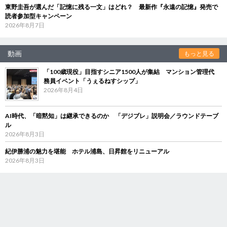
東野圭吾が選んだ「記憶に残る一文」はどれ？ 最新作『永遠の記憶』発売で
読者参加型キャンペーン
2026年8月7日
動画
もっと見る
「100歳現役」目指すシニア1500人が集結 マンション管理代
務員イベント「うぇるねすシップ」
2026年8月4日
AI時代、「暗黙知」は継承できるのか 「デジブレ」説明会／ラウンドテーブ
ル
2026年8月3日
紀伊勝浦の魅力を堪能 ホテル浦島、日昇館をリニューアル
2026年8月3日