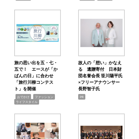
旅の思い出を五・七・
故人の「想い」かなえ
五で！ エースが「か
る 遺贈寄付 日本財
ばんの日」に合わせ
団名誉会長 笹川陽平氏
「旅行川柳コンテス
×フリーアナウンサー
ト」を開催
長野智子氏
,
,
,
おでかけ
ファッション
PR
ライフスタイル