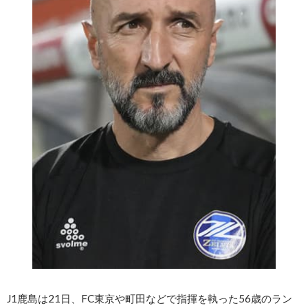
J1鹿島は21日、FC東京や町田などで指揮を執った56歳のラン