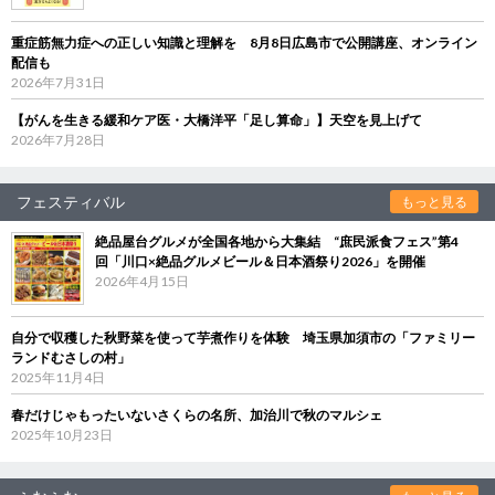
重症筋無力症への正しい知識と理解を 8月8日広島市で公開講座、オンライン
配信も
2026年7月31日
【がんを生きる緩和ケア医・大橋洋平「足し算命」】天空を見上げて
2026年7月28日
フェスティバル
もっと見る
絶品屋台グルメが全国各地から大集結 “庶民派食フェス”第4
回「川口×絶品グルメビール＆日本酒祭り2026」を開催
2026年4月15日
自分で収穫した秋野菜を使って芋煮作りを体験 埼玉県加須市の「ファミリー
ランドむさしの村」
2025年11月4日
春だけじゃもったいないさくらの名所、加治川で秋のマルシェ
2025年10月23日