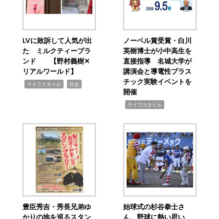
LVに敗訴して人気が出
ノーベル賞受賞・白川
た ミルクティーブラ
英樹博士が小中高生を
ンド 【野村義樹✕
直接指導 名城大学が
リアルワールド】
講演会と導電性プラス
チック実験イベントを
,
,
ライフスタイル
社会
開催
,
ライフスタイル
豊臣秀吉・秀長兄弟ゆ
始球式の杉谷拳士さ
かりの地を巡るスタン
ん、野球に熱い思い