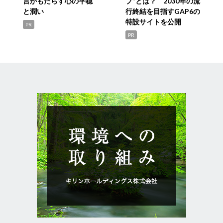
言がもたらす心の平穏
プ”とは？ 2030年の流
と潤い
行終結を目指すGAP6の
特設サイトを公開
PR
PR