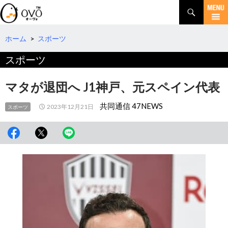
検
索
コ
ン
テ
ホーム
>
スポーツ
ン
スポーツ
ツ
へ
移
マタが退団へ J1神戸、元スペイン代表
動
共同通信 47NEWS
2023年12月21日
スポーツ