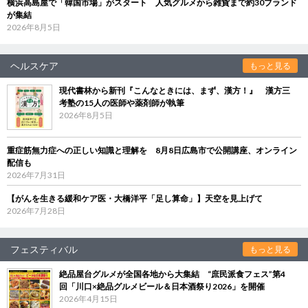
横浜高島屋で「韓国市場」がスタート 人気グルメから雑貨まで約30ブランド
が集結
2026年8月5日
ヘルスケア
もっと見る
現代書林から新刊『こんなときには、まず、漢方！』 漢方三
考塾の15人の医師や薬剤師が執筆
2026年8月5日
重症筋無力症への正しい知識と理解を 8月8日広島市で公開講座、オンライン
配信も
2026年7月31日
【がんを生きる緩和ケア医・大橋洋平「足し算命」】天空を見上げて
2026年7月28日
フェスティバル
もっと見る
絶品屋台グルメが全国各地から大集結 “庶民派食フェス”第4
回「川口×絶品グルメビール＆日本酒祭り2026」を開催
2026年4月15日