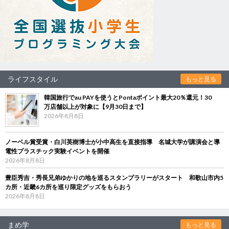
ライフスタイル
もっと見る
韓国旅行でau PAYを使うとPontaポイント最大20％還元！30
万店舗以上が対象に【9月30日まで】
2026年8月8日
ノーベル賞受賞・白川英樹博士が小中高生を直接指導 名城大学が講演会と導
電性プラスチック実験イベントを開催
2026年8月8日
豊臣秀吉・秀長兄弟ゆかりの地を巡るスタンプラリーがスタート 和歌山市内5
カ所・近畿6カ所を巡り限定グッズをもらおう
2026年8月8日
まめ学
もっと見る