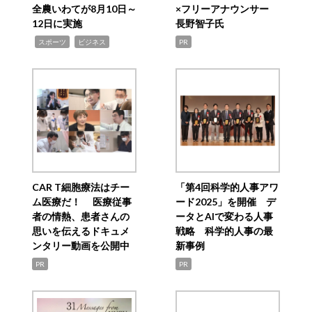
全農いわてが8月10日～
×フリーアナウンサー
12日に実施
長野智子氏
,
,
スポーツ
ビジネス
PR
CAR T細胞療法はチー
「第4回科学的人事アワ
ム医療だ！ 医療従事
ード2025」を開催 デ
者の情熱、患者さんの
ータとAIで変わる人事
思いを伝えるドキュメ
戦略 科学的人事の最
ンタリー動画を公開中
新事例
PR
PR