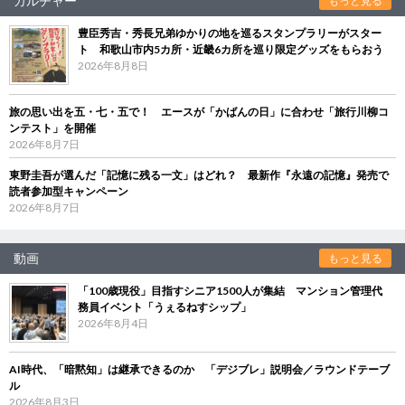
カルチャー
もっと見る
豊臣秀吉・秀長兄弟ゆかりの地を巡るスタンプラリーがスター
ト 和歌山市内5カ所・近畿6カ所を巡り限定グッズをもらおう
2026年8月8日
旅の思い出を五・七・五で！ エースが「かばんの日」に合わせ「旅行川柳コ
ンテスト」を開催
2026年8月7日
東野圭吾が選んだ「記憶に残る一文」はどれ？ 最新作『永遠の記憶』発売で
読者参加型キャンペーン
2026年8月7日
動画
もっと見る
「100歳現役」目指すシニア1500人が集結 マンション管理代
務員イベント「うぇるねすシップ」
2026年8月4日
AI時代、「暗黙知」は継承できるのか 「デジブレ」説明会／ラウンドテーブ
ル
2026年8月3日