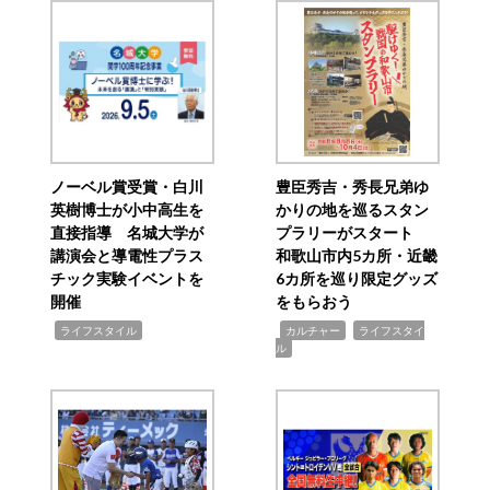
ノーベル賞受賞・白川
豊臣秀吉・秀長兄弟ゆ
英樹博士が小中高生を
かりの地を巡るスタン
直接指導 名城大学が
プラリーがスタート
講演会と導電性プラス
和歌山市内5カ所・近畿
チック実験イベントを
6カ所を巡り限定グッズ
開催
をもらおう
,
,
,
ライフスタイル
カルチャー
ライフスタイ
ル