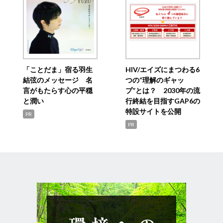
「ことだま」宿る羽生
HIV/エイズにまつわる6
結弦のメッセージ 名
つの“理解のギャッ
言がもたらす心の平穏
プ”とは？ 2030年の流
と潤い
行終結を目指すGAP6の
特設サイトを公開
PR
PR