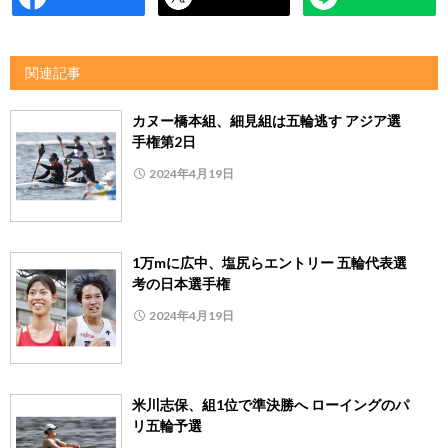
関連記事
カヌー橋本組、細見組は五輪逃す アジア選
手権第2日
2024年4月19日
1万mに広中、塩尻らエントリー 五輪代表選
考の日本選手権
2024年4月19日
米川志保、組1位で準決勝へ ローイングのパ
リ五輪予選