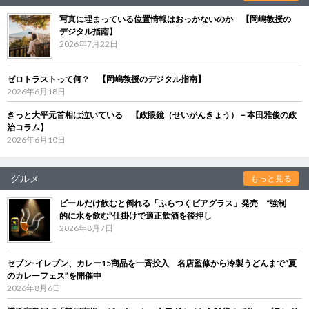
写真に埋まっている位置情報はおっかないのか 【岡嶋教授の
デジタル指南】
2026年7月22日
ゼロトラストって何？ 【岡嶋教授のデジタル指南】
2026年6月18日
きっと大平元首相は泣いている 【政眼鏡（せいがんきょう）－本田雅俊の政
治コラム】
2026年6月10日
グルメ
もっと見る
ビールだけ飲むと倒れる「ふらつくビアグラス」発売 “強制
的に水を飲む”仕掛けで適正飲酒を後押し
2026年8月7日
セブン‐イレブン、カレー15商品を一斉投入 名店監修から冷製うどんまで“夏
のカレーフェス”を開催中
2026年8月6日