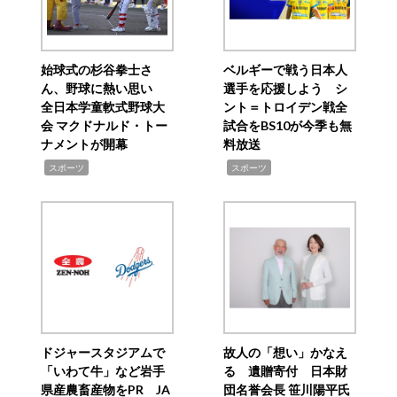
始球式の杉谷拳士さ
ベルギーで戦う日本人
ん、野球に熱い思い
選手を応援しよう シ
全日本学童軟式野球大
ント＝トロイデン戦全
会 マクドナルド・トー
試合をBS10が今季も無
ナメントが開幕
料放送
,
,
スポーツ
スポーツ
ドジャースタジアムで
故人の「想い」かなえ
「いわて牛」など岩手
る 遺贈寄付 日本財
県産農畜産物をPR JA
団名誉会長 笹川陽平氏