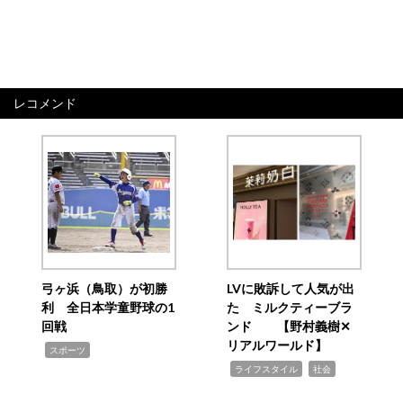
レコメンド
弓ヶ浜（鳥取）が初勝
LVに敗訴して人気が出
利 全日本学童野球の1
た ミルクティーブラ
回戦
ンド 【野村義樹✕
リアルワールド】
,
スポーツ
,
,
ライフスタイル
社会