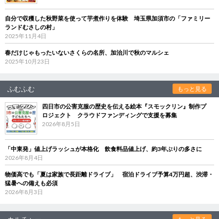
自分で収穫した秋野菜を使って芋煮作りを体験 埼玉県加須市の「ファミリー
ランドむさしの村」
2025年11月4日
春だけじゃもったいないさくらの名所、加治川で秋のマルシェ
2025年10月23日
ふむふむ
もっと見る
四日市の公害克服の歴史を伝える絵本『スモックリン』制作プ
ロジェクト クラウドファンディングで支援を募集
2026年8月5日
「中東発」値上げラッシュが本格化 飲食料品値上げ、約3年ぶりの多さに
2026年8月4日
物価高でも「夏は家族で長距離ドライブ」 宿泊ドライブ予算4万円超、渋滞・
猛暑への備えも必須
2026年8月3日