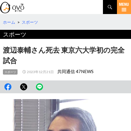
検
索
コ
ン
テ
ホーム
>
スポーツ
ン
スポーツ
ツ
へ
移
渡辺泰輔さん死去 東京六大学初の完全
動
試合
共同通信 47NEWS
2023年12月21日
スポーツ