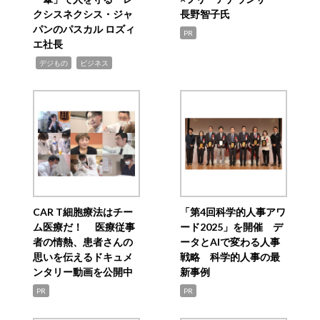
クシスネクシス・ジャ
長野智子氏
パンのパスカル ロズィ
PR
エ社長
,
,
デジもの
ビジネス
CAR T細胞療法はチー
「第4回科学的人事アワ
ム医療だ！ 医療従事
ード2025」を開催 デ
者の情熱、患者さんの
ータとAIで変わる人事
思いを伝えるドキュメ
戦略 科学的人事の最
ンタリー動画を公開中
新事例
PR
PR