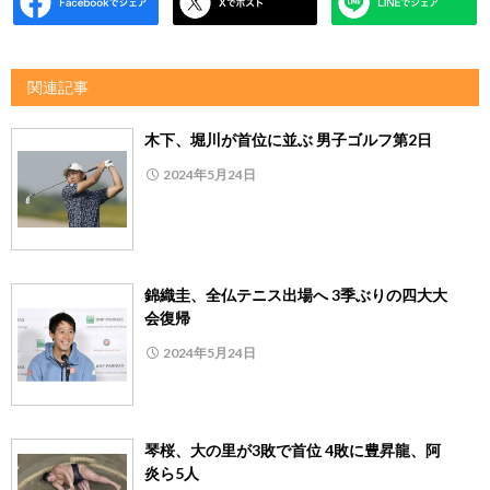
関連記事
木下、堀川が首位に並ぶ 男子ゴルフ第2日
2024年5月24日
錦織圭、全仏テニス出場へ 3季ぶりの四大大
会復帰
2024年5月24日
琴桜、大の里が3敗で首位 4敗に豊昇龍、阿
炎ら5人