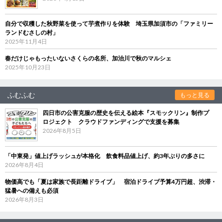
自分で収穫した秋野菜を使って芋煮作りを体験 埼玉県加須市の「ファミリー
ランドむさしの村」
2025年11月4日
春だけじゃもったいないさくらの名所、加治川で秋のマルシェ
2025年10月23日
ふむふむ
もっと見る
四日市の公害克服の歴史を伝える絵本『スモックリン』制作プ
ロジェクト クラウドファンディングで支援を募集
2026年8月5日
「中東発」値上げラッシュが本格化 飲食料品値上げ、約3年ぶりの多さに
2026年8月4日
物価高でも「夏は家族で長距離ドライブ」 宿泊ドライブ予算4万円超、渋滞・
猛暑への備えも必須
2026年8月3日