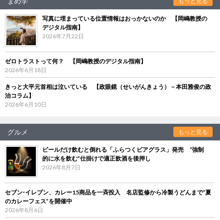
まめ学
もっと見る
写真に埋まっている位置情報はおっかないのか 【岡嶋教授の
デジタル指南】
2026年7月22日
ゼロトラストって何？ 【岡嶋教授のデジタル指南】
2026年6月18日
きっと大平元首相は泣いている 【政眼鏡（せいがんきょう）－本田雅俊の政
治コラム】
2026年6月10日
グルメ
もっと見る
ビールだけ飲むと倒れる「ふらつくビアグラス」発売 “強制
的に水を飲む”仕掛けで適正飲酒を後押し
2026年8月7日
セブン‐イレブン、カレー15商品を一斉投入 名店監修から冷製うどんまで“夏
のカレーフェス”を開催中
2026年8月6日