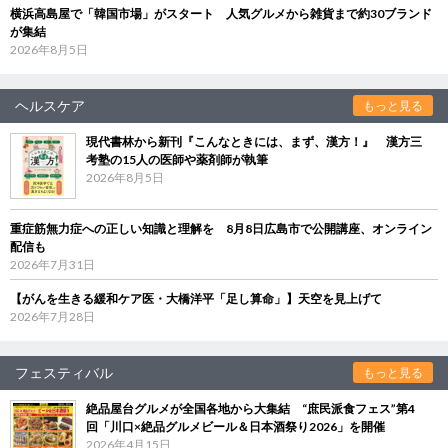
横浜高島屋で「韓国市場」がスタート 人気グルメから雑貨まで約30ブランド
が集結
2026年8月5日
ヘルスケア
もっと見る
現代書林から新刊『こんなときには、まず、漢方！』 漢方三
考塾の15人の医師や薬剤師が執筆
2026年8月5日
重症筋無力症への正しい知識と理解を 8月8日広島市で公開講座、オンライン
配信も
2026年7月31日
【がんを生きる緩和ケア医・大橋洋平「足し算命」】天空を見上げて
2026年7月28日
フェスティバル
もっと見る
絶品屋台グルメが全国各地から大集結 “庶民派食フェス”第4
回「川口×絶品グルメビール＆日本酒祭り2026」を開催
2026年4月15日