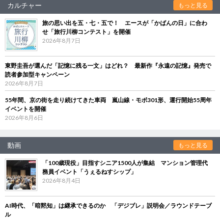
カルチャー
もっと見る
旅の思い出を五・七・五で！ エースが「かばんの日」に合わ
せ「旅行川柳コンテスト」を開催
2026年8月7日
東野圭吾が選んだ「記憶に残る一文」はどれ？ 最新作『永遠の記憶』発売で
読者参加型キャンペーン
2026年8月7日
55年間、京の街を走り続けてきた車両 嵐山線・モボ301形、運行開始55周年
イベントを開催
2026年8月6日
動画
もっと見る
「100歳現役」目指すシニア1500人が集結 マンション管理代
務員イベント「うぇるねすシップ」
2026年8月4日
AI時代、「暗黙知」は継承できるのか 「デジブレ」説明会／ラウンドテーブ
ル