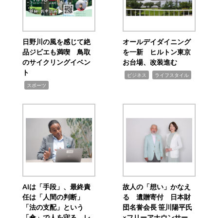
日野川の風を感じて絶
オールデイダイニング
品ジビエも満喫 鳥取
を一新 ヒルトン東京
のサイクリングイベン
お台場、改装進む
ト
,
,
ビジネス
ライフスタイル
,
スポーツ
AIは「手段」、最終責
故人の「想い」かなえ
任は「人間の判断」
る 遺贈寄付 日本財
「法の支配」という
団名誉会長 笹川陽平氏
「傘」で人を守る レ
×フリーアナウンサー