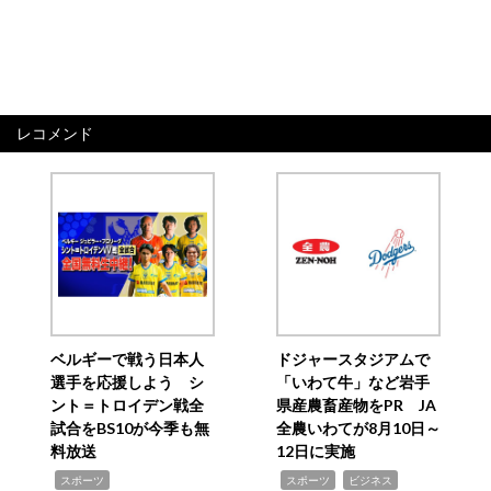
レコメンド
ベルギーで戦う日本人
ドジャースタジアムで
選手を応援しよう シ
「いわて牛」など岩手
ント＝トロイデン戦全
県産農畜産物をPR JA
試合をBS10が今季も無
全農いわてが8月10日～
料放送
12日に実施
,
,
,
スポーツ
スポーツ
ビジネス