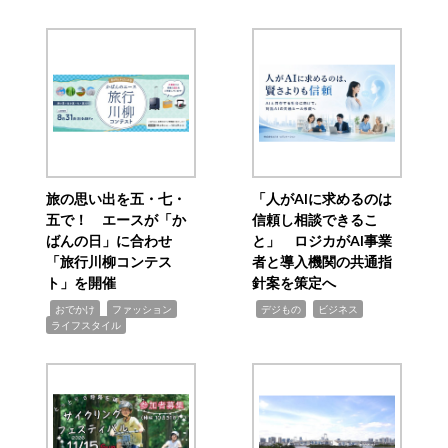
旅の思い出を五・七・
「人がAIに求めるのは
五で！ エースが「か
信頼し相談できるこ
ばんの日」に合わせ
と」 ロジカがAI事業
「旅行川柳コンテス
者と導入機関の共通指
ト」を開催
針案を策定へ
,
,
,
,
,
おでかけ
ファッション
デジもの
ビジネス
ライフスタイル