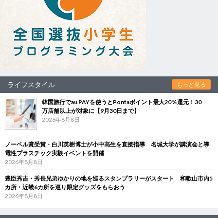
ライフスタイル
もっと見る
韓国旅行でau PAYを使うとPontaポイント最大20％還元！30
万店舗以上が対象に【9月30日まで】
2026年8月8日
ノーベル賞受賞・白川英樹博士が小中高生を直接指導 名城大学が講演会と導
電性プラスチック実験イベントを開催
2026年8月8日
豊臣秀吉・秀長兄弟ゆかりの地を巡るスタンプラリーがスタート 和歌山市内5
カ所・近畿6カ所を巡り限定グッズをもらおう
2026年8月8日