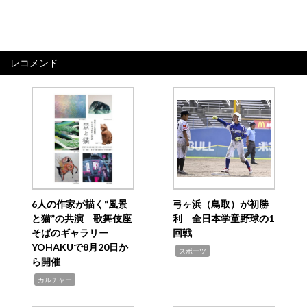
レコメンド
6人の作家が描く“風景
弓ヶ浜（鳥取）が初勝
と猫”の共演 歌舞伎座
利 全日本学童野球の1
そばのギャラリー
回戦
YOHAKUで8月20日か
,
スポーツ
ら開催
,
カルチャー