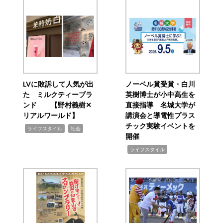
LVに敗訴して人気が出
ノーベル賞受賞・白川
た ミルクティーブラ
英樹博士が小中高生を
ンド 【野村義樹✕
直接指導 名城大学が
リアルワールド】
講演会と導電性プラス
チック実験イベントを
,
,
ライフスタイル
社会
開催
,
ライフスタイル