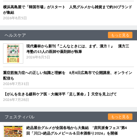
横浜高島屋で「韓国市場」がスタート 人気グルメから雑貨まで約30ブランド
が集結
2026年8月5日
ヘルスケア
もっと見る
現代書林から新刊『こんなときには、まず、漢方！』 漢方三
考塾の15人の医師や薬剤師が執筆
2026年8月5日
重症筋無力症への正しい知識と理解を 8月8日広島市で公開講座、オンライン
配信も
2026年7月31日
【がんを生きる緩和ケア医・大橋洋平「足し算命」】天空を見上げて
2026年7月28日
フェスティバル
もっと見る
絶品屋台グルメが全国各地から大集結 “庶民派食フェス”第4
回「川口×絶品グルメビール＆日本酒祭り2026」を開催