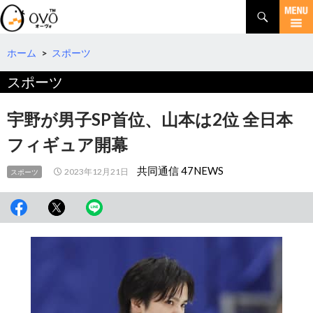
検
索
コ
ン
テ
ホーム
>
スポーツ
ン
スポーツ
ツ
へ
移
宇野が男子SP首位、山本は2位 全日本
動
フィギュア開幕
共同通信 47NEWS
2023年12月21日
スポーツ