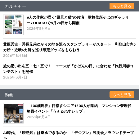
カルチャー
もっと見る
6人の作家が描く“風景と猫”の共演 歌舞伎座そばのギャラリ
ーYOHAKUで8月20日から開催
2026年8月9日
豊臣秀吉・秀長兄弟ゆかりの地を巡るスタンプラリーがスタート 和歌山市内5
カ所・近畿6カ所を巡り限定グッズをもらおう
2026年8月8日
旅の思い出を五・七・五で！ エースが「かばんの日」に合わせ「旅行川柳コ
ンテスト」を開催
2026年8月7日
動画
もっと見る
「100歳現役」目指すシニア1500人が集結 マンション管理代
務員イベント「うぇるねすシップ」
2026年8月4日
AI時代、「暗黙知」は継承できるのか 「デジブレ」説明会／ラウンドテーブ
ル