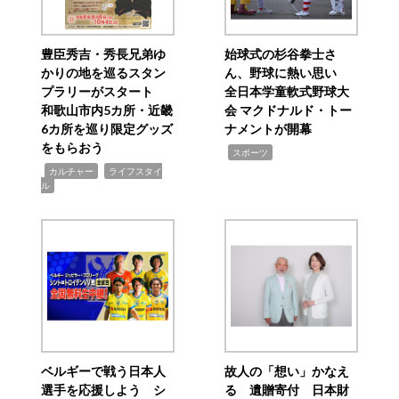
豊臣秀吉・秀長兄弟ゆ
始球式の杉谷拳士さ
かりの地を巡るスタン
ん、野球に熱い思い
プラリーがスタート
全日本学童軟式野球大
和歌山市内5カ所・近畿
会 マクドナルド・トー
6カ所を巡り限定グッズ
ナメントが開幕
をもらおう
,
スポーツ
,
,
カルチャー
ライフスタイ
ル
ベルギーで戦う日本人
故人の「想い」かなえ
選手を応援しよう シ
る 遺贈寄付 日本財