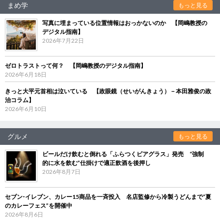
まめ学
もっと見る
写真に埋まっている位置情報はおっかないのか 【岡嶋教授の
デジタル指南】
2026年7月22日
ゼロトラストって何？ 【岡嶋教授のデジタル指南】
2026年6月18日
きっと大平元首相は泣いている 【政眼鏡（せいがんきょう）－本田雅俊の政
治コラム】
2026年6月10日
グルメ
もっと見る
ビールだけ飲むと倒れる「ふらつくビアグラス」発売 “強制
的に水を飲む”仕掛けで適正飲酒を後押し
2026年8月7日
セブン‐イレブン、カレー15商品を一斉投入 名店監修から冷製うどんまで“夏
のカレーフェス”を開催中
2026年8月6日