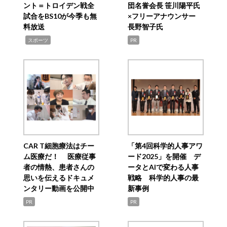
ント＝トロイデン戦全
団名誉会長 笹川陽平氏
試合をBS10が今季も無
×フリーアナウンサー
料放送
長野智子氏
,
スポーツ
PR
CAR T細胞療法はチー
「第4回科学的人事アワ
ム医療だ！ 医療従事
ード2025」を開催 デ
者の情熱、患者さんの
ータとAIで変わる人事
思いを伝えるドキュメ
戦略 科学的人事の最
ンタリー動画を公開中
新事例
PR
PR