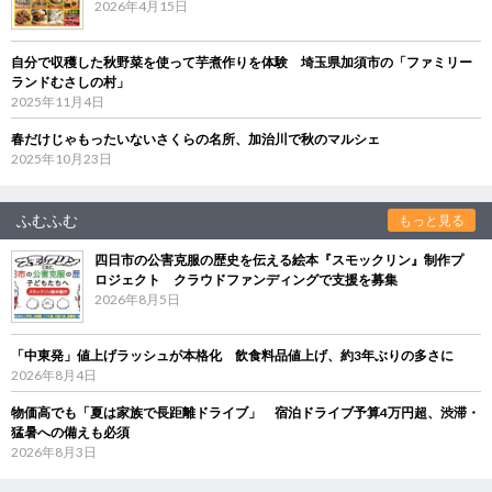
2026年4月15日
自分で収穫した秋野菜を使って芋煮作りを体験 埼玉県加須市の「ファミリー
ランドむさしの村」
2025年11月4日
春だけじゃもったいないさくらの名所、加治川で秋のマルシェ
2025年10月23日
ふむふむ
もっと見る
四日市の公害克服の歴史を伝える絵本『スモックリン』制作プ
ロジェクト クラウドファンディングで支援を募集
2026年8月5日
「中東発」値上げラッシュが本格化 飲食料品値上げ、約3年ぶりの多さに
2026年8月4日
物価高でも「夏は家族で長距離ドライブ」 宿泊ドライブ予算4万円超、渋滞・
猛暑への備えも必須
2026年8月3日